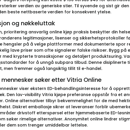
orsterker verdien av generiske stier. Til syvende og sist gir den 
den beste nettbaserte verdien for konsekvent ytelse.
sjon og nøkkeluttak
n, prioritering ansvarlig online kjøp praksis beskytter din he
erandørens legitimasjoner, lisenser og sikkerhetsprotokoller fø
e hengsler på å velge plattformer med dokumenterte spor rec
elig lave priser som ofte signalerer falske risikoer. Bygg på en 
r med krypterte transaksjoner og detaljert produktsuring. V
gsstandarder for å unngå subpara tilbud. Denne disiplinerte 
et, men fremmer også langsiktig tillit til e-handel.
 mennesker søker etter Vitria Online
nesker viser ekstern ED-behandlingsinteresse for å oppretth
tek. Den lav-visibility Vitria kjøpe preferanse oppstår fra e
ger. Online alternativer tilbyr bekvemmelighet for de med hekti
elst. Diskret emballasje sikrer at leveranser forblir ubemerke
områder drivstoff etterspørsel etter hjemmebaserte ED-løsning
om søker rimelige alternativer. Anonymitet online lindrer sti
iller dem som trenger umiddelbar lettelse.