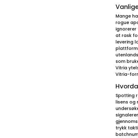
Vanlige
Mange hand
rogue apot
ignorerer
at rask fo
levering l
plattforme
utenlandsk
som bruke
Vitria yt
Vitria-for
Hvordan
Spotting r
lisens og
undersøke
signalere
gjennomsi
trykk takt
batchnumme