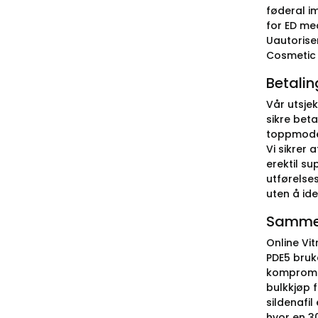
føderal i
for ED me
Uautoriser
Cosmetic A
Betalin
Vår utsje
sikre bet
toppmodern
Vi sikrer 
erektil su
utførelse
uten å ide
Sammenl
Online Vit
PDE5 bruke
kompromit
bulkkjøp f
sildenafil
hvor en 30