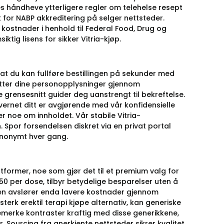
es håndheve ytterligere regler om telehelse resept
 for NABP akkreditering på selger nettsteder.
le kostnader i henhold til Federal Food, Drug og
tig lisens for sikker Vitria-kjøp.
 at du kan fullføre bestillingen på sekunder med
kytter dine personopplysninger gjennom
e grensesnitt guider deg uanstrengt til bekreftelse.
onvernet ditt er avgjørende med vår konfidensielle
r noe om innholdet. Vår stabile Vitria-
 Spor forsendelsen diskret via en privat portal
 anonymt hver gang.
plattformer, noe som gjør det til et premium valg for
 2,50 per dose, tilbyr betydelige besparelser uten å
eien avslører enda lavere kostnader gjennom
sterk erektil terapi kjøpe alternativ, kan generiske
varemerke kontraster kraftig med disse generikkene,
 Sourcing fra anerkjente nettsteder sikrer kvalitet