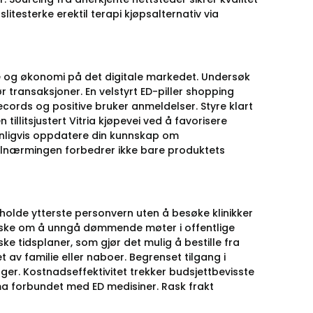
slitesterke erektil terapi kjøpsalternativ via
lse og økonomi på det digitale markedet. Undersøk
r transaksjoner. En velstyrt ED-piller shopping
ords og positive bruker anmeldelser. Styre klart
tillitsjustert Vitria kjøpevei ved å favorisere
anligvis oppdatere din kunnskap om
tilnærmingen forbedrer ikke bare produktets
olde ytterste personvern uten å besøke klinikker
t ønske om å unngå dømmende møter i offentlige
ske tidsplaner, som gjør det mulig å bestille fra
t av familie eller naboer. Begrenset tilgang i
er. Kostnadseffektivitet trekker budsjettbevisste
gma forbundet med ED medisiner. Rask frakt