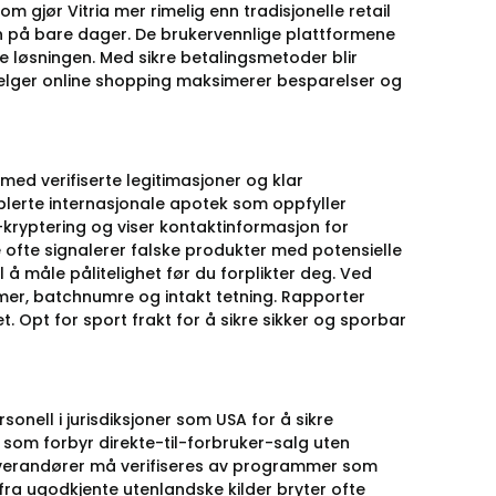
om gjør Vitria mer rimelig enn tradisjonelle retail
øren på bare dager. De brukervennlige plattformene
ve løsningen. Med sikre betalingsmetoder blir
 velger online shopping maksimerer besparelser og
med verifiserte legitimasjoner og klar
ablerte internasjonale apotek som oppfyller
-kryptering og viser kontaktinformasjon for
e ofte signalerer falske produkter med potensielle
l å måle pålitelighet før du forplikter deg. Ved
mer, batchnumre og intakt tetning. Rapporter
. Opt for sport frakt for å sikre sikker og sporbar
rsonell i jurisdiksjoner som USA for å sikre
 som forbyr direkte-til-forbruker-salg uten
-leverandører må verifiseres av programmer som
 fra ugodkjente utenlandske kilder bryter ofte