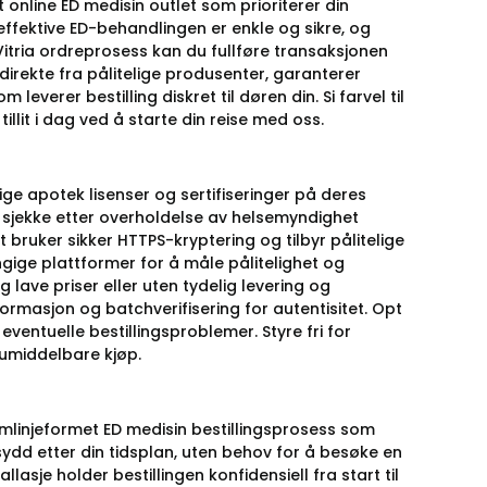
online ED medisin outlet som prioriterer din
 effektive ED-behandlingen er enkle og sikre, og
itria ordreprosess kan du fullføre transaksjonen
 direkte fra pålitelige produsenter, garanterer
leverer bestilling diskret til døren din. Si farvel til
illit i dag ved å starte din reise med oss.
ge apotek lisenser og sertifiseringer på deres
 å sjekke etter overholdelse av helsemyndighet
 bruker sikker HTTPS-kryptering og tilbyr pålitelige
ige plattformer for å måle pålitelighet og
g lave priser eller uten tydelig levering og
formasjon og batchverifisering for autentisitet. Opt
entuelle bestillingsproblemer. Styre fri for
 umiddelbare kjøp.
ømlinjeformet ED medisin bestillingsprosess som
rsydd etter din tidsplan, uten behov for å besøke en
lasje holder bestillingen konfidensiell fra start til