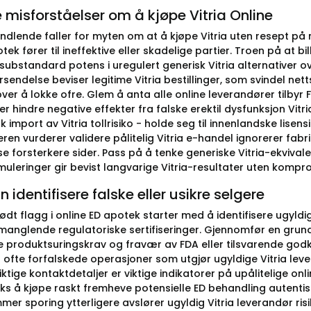
 misforståelser om å kjøpe Vitria Online
lende faller for myten om at å kjøpe Vitria uten resept på net
ek fører til ineffektive eller skadelige partier. Troen på at b
 substandard potens i uregulert generisk Vitria alternativer
rsendelse beviser legitime Vitria bestillinger, som svindel ne
over å lokke ofre. Glem å anta alle online leverandører tilbyr
r hindre negative effekter fra falske erektil dysfunksjon Vit
 import av Vitria tollrisiko - holde seg til innenlandske lisens
ren vurderer validere pålitelig Vitria e-handel ignorerer fa
else forsterkere sider. Pass på å tenke generiske Vitria-ekviv
muleringer gir bevist langvarige Vitria-resultater uten kompr
 identifisere falske eller usikre selgere
ødt flagg i online ED apotek starter med å identifisere ugyldi
 manglende regulatoriske sertifiseringer. Gjennomfør en grun
 produktsuringskrav og fravær av FDA eller tilsvarende godkje
r ofte forfalskede operasjoner som utgjør ugyldige Vitria lev
ktige kontaktdetaljer er viktige indikatorer på upålitelige on
iks å kjøpe raskt fremheve potensielle ED behandling autentisite
r sporing ytterligere avslører ugyldig Vitria leverandør risi