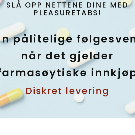
SLÅ OPP NETTENE DINE MED
PLEASURETABS!
in pålitelige følgesve
når det gjelder
farmasøytiske innkjø
Diskret levering