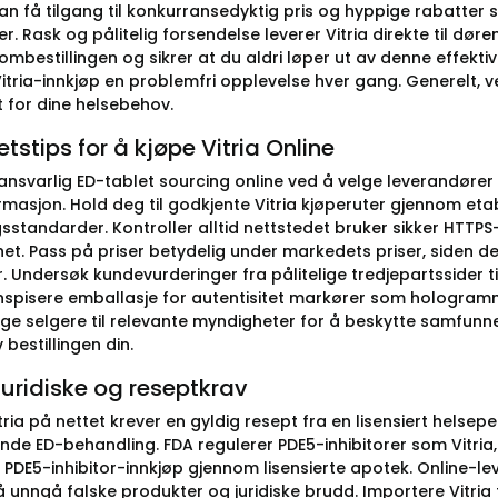
kan få tilgang til konkurransedyktig pris og hyppige rabatter s
er. Rask og pålitelig forsendelse leverer Vitria direkte til d
ombestillingen og sikrer at du aldri løper ut av denne effekti
 Vitria-innkjøp en problemfri opplevelse hver gang. Generelt,
t for dine helsebehov.
etstips for å kjøpe Vitria Online
 ansvarlig ED-tablet sourcing online ved å velge leverandører 
ormasjon. Hold deg til godkjente Vitria kjøperuter gjennom et
gsstandarder. Kontroller alltid nettstedet bruker sikker HTTPS
het. Pass på priser betydelig under markedets priser, siden d
. Undersøk kundevurderinger fra pålitelige tredjepartssider ti
 inspisere emballasje for autentisitet markører som hologram
ge selgere til relevante myndigheter for å beskytte samfunnet
bestillingen din.
juridiske og reseptkrav
tria på nettet krever en gyldig resept fra en lisensiert helsepe
de ED-behandling. FDA regulerer PDE5-inhibitorer som Vitria,
t PDE5-inhibitor-innkjøp gjennom lisensierte apotek. Online
å unngå falske produkter og juridiske brudd. Importere Vitria