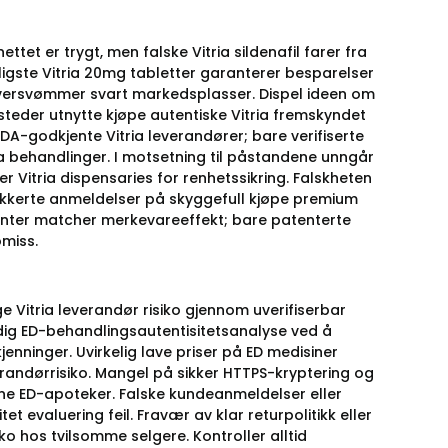
tet er trygt, men falske Vitria sildenafil farer fra
illigste Vitria 20mg tabletter garanterer besparelser
 oversvømmer svart markedsplasser. Dispel ideen om
ttsteder utnytte kjøpe autentiske Vitria fremskyndet
 FDA-godkjente Vitria leverandører; bare verifiserte
ria behandlinger. I motsetning til påstandene unngår
ier Vitria dispensaries for renhetssikring. Falskheten
brikkerte anmeldelser på skyggefull kjøpe premium
alenter matcher merkevareeffekt; bare patenterte
omiss.
ge Vitria leverandør risiko gjennom uverifiserbar
dig ED-behandlingsautentisitetsanalyse ved å
nninger. Uvirkelig lave priser på ED medisiner
erandørrisiko. Mangel på sikker HTTPS-kryptering og
line ED-apoteker. Falske kundeanmeldelser eller
t evaluering feil. Fravær av klar returpolitikk eller
ko hos tvilsomme selgere. Kontroller alltid