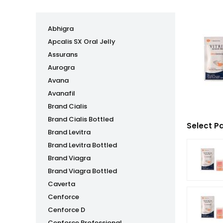
Abhigra
Apcalis SX Oral Jelly
Assurans
Aurogra
Avana
Avanafil
Brand Cialis
Brand Cialis Bottled
Select P
Brand Levitra
Brand Levitra Bottled
Brand Viagra
Brand Viagra Bottled
Caverta
Cenforce
Cenforce D
Cenforce Professional