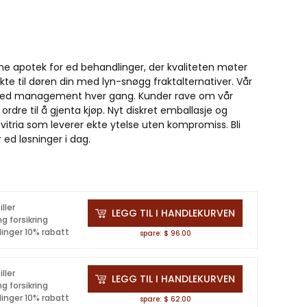
ine apotek for ed behandlinger, der kvaliteten møter
kte til døren din med lyn-snøgg fraktalternativer. Vår
ektiv ed management hver gang. Kunder rave om vår
ordre til å gjenta kjøp. Nyt diskret emballasje og
 vitria som leverer ekte ytelse uten kompromiss. Bli
 ed løsninger i dag.
iller
LEGG TIL I HANDLEKURVEN
ng forsikring
linger 10% rabatt
spare: $ 96.00
iller
LEGG TIL I HANDLEKURVEN
ng forsikring
linger 10% rabatt
spare: $ 62.00