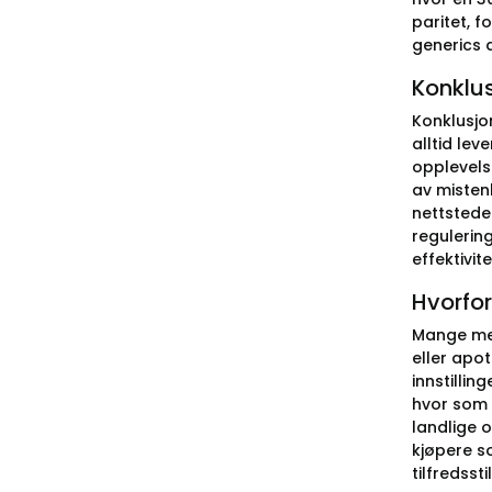
paritet, f
generics 
Konklu
Konklusjo
alltid lev
opplevels
av mistenk
nettstede
regulerin
effektivit
Hvorfor
Mange men
eller apo
innstillin
hvor som h
landlige 
kjøpere s
tilfredsst