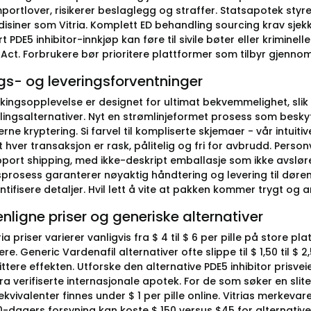
mportlover, risikerer beslaglegg og straffer. Statsapotek styr
disiner som Vitria. Komplett ED behandling sourcing krav sjekk
t PDE5 inhibitor-innkjøp kan føre til sivile bøter eller kriminel
ct. Forbrukere bør prioritere plattformer som tilbyr gjennomsik
gs- og leveringsforventninger
kkingsopplevelse er designet for ultimat bekvemmelighet, slik
alingsalternativer. Nyt en strømlinjeformet prosess som bes
e kryptering. Si farvel til kompliserte skjemaer - vår intuitiv
at hver transaksjon er rask, pålitelig og fri for avbrudd. Pers
pport shipping, med ikke-deskript emballasje som ikke avsløre
sprosess garanterer nøyaktig håndtering og levering til døren.
ntifisere detaljer. Hvil lett å vite at pakken kommer trygt og
igne priser og generiske alternativer
ria priser varierer vanligvis fra $ 4 til $ 6 per pille på store 
re. Generic Vardenafil alternativer ofte slippe til $ 1,50 til $
tere effekten. Utforske den alternative PDE5 inhibitor prisv
ra verifiserte internasjonale apotek. For de som søker en slite
 ekvivalenter finnes under $ 1 per pille online. Vitrias merke
-dagers forsyning kan koste $ 150 versus $45 for alternativer.