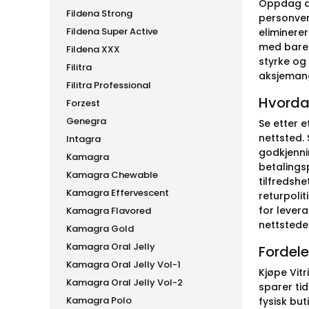
Oppdag de
Fildena Strong
personvern
Fildena Super Active
eliminere
med bare n
Fildena XXX
styrke og 
Filitra
aksjemange
Filitra Professional
Hvordan
Forzest
Genegra
Se etter 
nettsted. 
Intagra
godkjennin
Kamagra
betalings
Kamagra Chewable
tilfredshe
Kamagra Effervescent
returpolit
for lever
Kamagra Flavored
nettstede
Kamagra Gold
Kamagra Oral Jelly
Fordele
Kamagra Oral Jelly Vol-1
Kjøpe Vit
Kamagra Oral Jelly Vol-2
sparer tid
Kamagra Polo
fysisk but