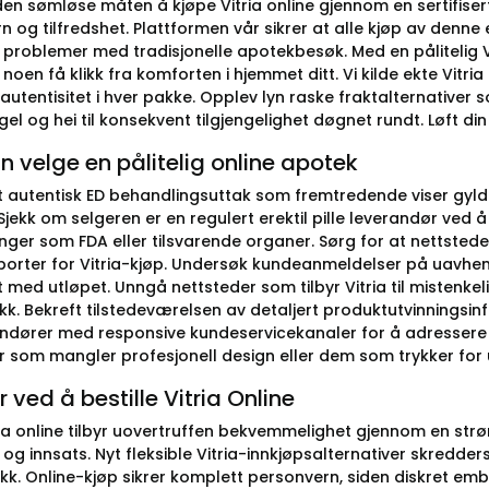
n sømløse måten å kjøpe Vitria online gjennom en sertifisert 
 og tilfredshet. Plattformen vår sikrer at alle kjøp av denne
r problemer med tradisjonelle apotekbesøk. Med en pålitelig V
oen få klikk fra komforten i hjemmet ditt. Vi kilde ekte Vitria
autentisitet i hver pakke. Opplev lyn raske fraktalternativer som 
l og hei til konsekvent tilgjengelighet døgnet rundt. Løft din t
 velge en pålitelig online apotek
et autentisk ED behandlingsuttak som fremtredende viser gyldi
Sjekk om selgeren er en regulert erektil pille leverandør ved
ger som FDA eller tilsvarende organer. Sørg for at nettstedet
porter for Vitria-kjøp. Undersøk kundeanmeldelser på uavheng
t med utløpet. Unngå nettsteder som tilbyr Vitria til mistenkeli
ikk. Bekreft tilstedeværelsen av detaljert produktutvinningsin
andører med responsive kundeservicekanaler for å adressere ev
r som mangler profesjonell design eller dem som trykker for
r ved å bestille Vitria Online
ria online tilbyr uovertruffen bekvemmelighet gjennom en str
 og innsats. Nyt fleksible Vitria-innkjøpsalternativer skredde
ikk. Online-kjøp sikrer komplett personvern, siden diskret embal