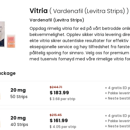
Vitria
( Vardenafil (Levitra Strips) )
Vardenafil (Levitra Strips)
Oppdag rimelig vitria for ed på vårt betrodde onl
bekvemmelighet. Opplev sikker vitria levering dire
ekte vitria sikrer autentiske resultater for eff
eksepsjonelle service og høy tilfredshet fra første 
pålitelig sporing for sinnsro. Velg oss for premium
med tusenvis fornøyd med våre rimelige vitria for
ackage
$244.71
+ 4 gratis ED p
20 mg
$ 183.99
+ Pakke leveri
50 Strips
+ Neste bestil
$ 3.68 per strip
$215.45
+ 4 gratis ED p
20 mg
$ 161.99
+ Pakke leveri
40 Strips
+ Neste bestil
$ 4.05 per strip