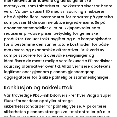
merkenavnsalternativene og deres generiske
motstykker, som faktoriserer i pakkestørrelser for bedre
verdi. Value-fokusert ED medisin sourcing innebærer
ofte å sjekke flere leverandører for rabatter på generika
som passer til de samme aktive ingrediensene. Se på
abonnementsmodeller eller bulkkjøpsavtaler som
reduserer pr-dose prisen betydelig for generiske
produkter. Evaluer frakt avgifter og alle kampanjekoder
for å bestemme den sanne totale kostnaden for både
merkevare og økonomiske alternativer. Bruk verktøy
som prissporere for å overvåke svingninger og
identifisere de mest rimelige verdifokuserte ED medisiner
sourcing alternativer over tid. Alltid verifisere apotekets
legitimasjoner gjennom gjennom gjennomgang
aggregatorer for å sikre pålitelig prissammenligninger.
Konklusjon og nøkkeluttak
Vår troverdige PDE5-inhibitorvei sikrer hver Viagra Super
Fluox-Force-dose oppfyller strenge
sikkerhetsstandarder for pålitelig ytelse. Vi prioriterer
sikkerheten gjennom strenge kvalitetskontroller på alle