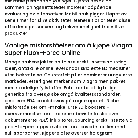
minimale personopplysninger. Gjenta besøk på
sammenligningsnettsteder indikerer pågående
evaluering av alternativer. Mobil bruk pigger i løpet av
sene timer for slike aktiviteter. Generelt prioriterer disse
atferdene personvern og bekvemmelighet i sensitive
produkter.
Vanlige misforståelser om å kjøpe Viagra
Super Fluox-Force Online
Mange brukere jakter på falske erektil støtte sourcing
ideer, anta alle online leverandør skip ekte ED medisiner
uten bekreftelse. Counterfeit piller dominerer uregulerte
markeder, etterligner merker som Viagra men pakket
med skadelige fyllstoffer. Folk tror feilaktig billige
generika fra oversjøiske omgå kvalitetsstandarder,
ignorerer FDA crackdowns på rogue apotek. Niche
misforståelser om -mirakel urte ED boosters -
oversvømmelse fora, fremme ubeviste falske over
dokumenterte PDE5 inhibitorer. Sourcing erektil støtte via
peer-to-peer apps inviterer forurensede partier med
null sporbarhet. Kjøpere ofte overser hologram