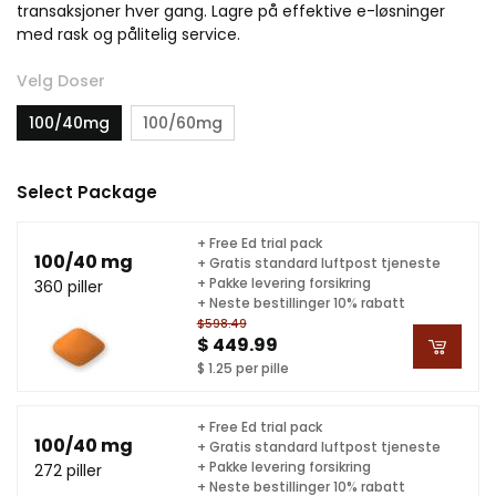
transaksjoner hver gang. Lagre på effektive e-løsninger
med rask og pålitelig service.
Velg Doser
100/40mg
100/60mg
Select Package
+ Free Ed trial pack
100/40 mg
+ Gratis standard luftpost tjeneste
+ Pakke levering forsikring
360 piller
+ Neste bestillinger 10% rabatt
$598.49
$ 449.99
$ 1.25 per pille
+ Free Ed trial pack
100/40 mg
+ Gratis standard luftpost tjeneste
+ Pakke levering forsikring
272 piller
+ Neste bestillinger 10% rabatt