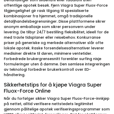
behandlinger som sildenafil eller tadalafil uten
offentlige apotek besøk. Fjern Viagra Super Fluox-Force
tilgjengelighet gir rask tilgang til spesialiserte
kombinasjoner fra hjemmet, omgå tradisjonelle
detaljhandelsbegrensninger. Disse plattformene sikrer
anonym emballasje som sikrer personvern under
levering. De tilbyr 24/7 bestilling fleksibilitet, ideell for de
med travle tidsplaner eller reisebehov. Konkurranse
priser på generiske og merkede alternativer slår ofte
lokale apotek. Raske forsendelsesalternativer leverer
medisiner direkte til døren, minimere ventetider.
Forbedrede brukergrensesnitt forenkler surfing nisje
formuleringer uten å dømme. Den sømløse integreringen
av teknologi forbedrer brukerkontroll over ED-
håndtering.
Sikkerhetstips for å kjøpe Viagra Super
Fluox-Force Online
Når du forfølger sikker Viagra Super Fluox-Force-innkjøp
på nettet, alltid verifisere nettstedets legitimitet
gjennom pålitelige apotek verifiseringsprogrammer som