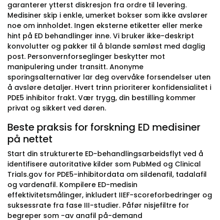
garanterer ytterst diskresjon fra ordre til levering.
Medisiner skip i enkle, umerket bokser som ikke avslører
noe om innholdet. Ingen eksterne etiketter eller merke
hint på ED behandlinger inne. Vi bruker ikke-deskript
konvolutter og pakker til å blande sømløst med daglig
post. Personvernforseglinger beskytter mot
manipulering under transitt. Anonyme
sporingsalternativer lar deg overvåke forsendelser uten
å avsløre detaljer. Hvert trinn prioriterer konfidensialitet i
PDE5 inhibitor frakt. Vær trygg, din bestilling kommer
privat og sikkert ved døren.
Beste praksis for forskning ED medisiner
på nettet
Start din strukturerte ED-behandlingsarbeidsflyt ved å
identifisere autoritative kilder som PubMed og Clinical
Trials.gov for PDE5-inhibitordata om sildenafil, tadalafil
og vardenafil. Kompilere ED-medisin
effektivitetsmålinger, inkludert IIEF-scoreforbedringer og
suksessrate fra fase III-studier. Påfør nisjefiltre for
begreper som -av anafil på-demand