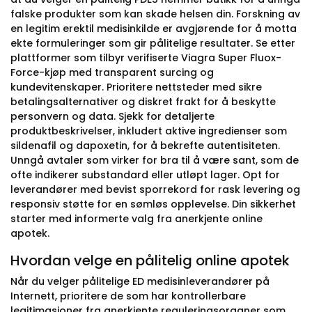
falske produkter som kan skade helsen din. Forskning av
en legitim erektil medisinkilde er avgjørende for å motta
ekte formuleringer som gir pålitelige resultater. Se etter
plattformer som tilbyr verifiserte Viagra Super Fluox-
Force-kjøp med transparent surcing og
kundevitenskaper. Prioritere nettsteder med sikre
betalingsalternativer og diskret frakt for å beskytte
personvern og data. Sjekk for detaljerte
produktbeskrivelser, inkludert aktive ingredienser som
sildenafil og dapoxetin, for å bekrefte autentisiteten.
Unngå avtaler som virker for bra til å være sant, som de
ofte indikerer substandard eller utløpt lager. Opt for
leverandører med bevist sporrekord for rask levering og
responsiv støtte for en sømløs opplevelse. Din sikkerhet
starter med informerte valg fra anerkjente online
apotek.
Hvordan velge en pålitelig online apotek
Når du velger pålitelige ED medisinleverandører på
Internett, prioritere de som har kontrollerbare
legitimasjoner fra anerkjente reguleringsorganer som