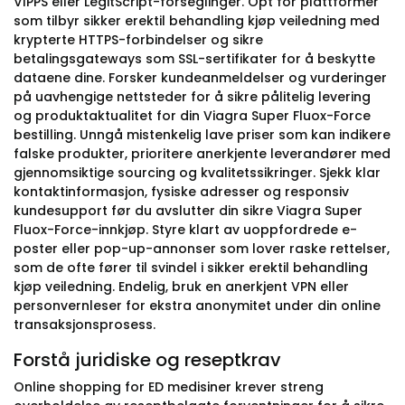
VIPPS eller LegitScript-forseglinger. Opt for plattformer
som tilbyr sikker erektil behandling kjøp veiledning med
krypterte HTTPS-forbindelser og sikre
betalingsgateways som SSL-sertifikater for å beskytte
dataene dine. Forsker kundeanmeldelser og vurderinger
på uavhengige nettsteder for å sikre pålitelig levering
og produktaktualitet for din Viagra Super Fluox-Force
bestilling. Unngå mistenkelig lave priser som kan indikere
falske produkter, prioritere anerkjente leverandører med
gjennomsiktige sourcing og kvalitetssikringer. Sjekk klar
kontaktinformasjon, fysiske adresser og responsiv
kundesupport før du avslutter din sikre Viagra Super
Fluox-Force-innkjøp. Styre klart av uoppfordrede e-
poster eller pop-up-annonser som lover raske rettelser,
som de ofte fører til svindel i sikker erektil behandling
kjøp veiledning. Endelig, bruk en anerkjent VPN eller
personvernleser for ekstra anonymitet under din online
transaksjonsprosess.
Forstå juridiske og reseptkrav
Online shopping for ED medisiner krever streng