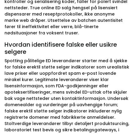
kontroller og serialisering koder, faller for polert svindel
nettsteder. True online ED salg hengsel på lisensiert
dispensarer med reseptprotokoller, ikke anonyme
mørke web dråper. Utsettelse av batchen autentisitet
fører til ineffektivitet eller verre, blå-tinerte
nødsituasjoner fra voksent truser.
Hvordan identifisere falske eller usikre
selgere
Spotting pålitelige ED leverandører starter med å sjekke
for falske erektil støtte selger indikatorer som urealistisk
lave priser eller uoppfordret spam e-post lovende
mirakel kurer. Legitimate leverandører viser klar
lisensinformasjon, som FDA-godkjenninger eller
apoteksertifiseringer, mens svindel ED-uttak ofte skjuler
bak vage nettsteder uten kontaktinformasjon. Undersøk
domenealder og vurderinger på uavhengige forum;
falske erektil støtte selger indikatorer inkluderer nylig
registrerte domener med fabrikkerte anmeldelser.
Stoltverdige leverandører tilbyr detaljert produktsurcing,
laboratoriet test bevis og sikre betalingsgateways, i