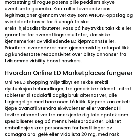
motsetning til rogue potens pille peddlers skyve
uverifiserte generika. Kontroller leverandørens
legitimasjoner gjennom verktøy som WHOIS-oppslag og
svindeldatabaser for å unngå falske
erektilhjelpsdistributører. Pass på høytrykks taktikk eller
garantier for overnattingsresultater, klassiske
kjennemerker av vildledende ED kjøpmannsfeller.
Prioritere leverandører med gjennomsiktig returpolitikk
og kundestøtte responsivitet over blitzy annonser fra
tvilsomme virbility boost hawkers.
Hvordan Online ED Marketplaces fungerer
Online ED shopping miljø tilbyr en rekke erektil
dysfunksjon behandlinger, fra generiske sildenafil citrat
tabletter til tadalafil daglig bruk alternativer, alle
tilgjengelige med bare noen få klikk. Kjøpere kan enkelt
kjøpe avanafil Stendra ekvivalenter eller vardenafil
Levitra alternativer fra anerkjente digitale apotek som
spesialiserer seg på menns helseprodukter. Diskret
emballasje sikrer personvern for bestillinger av
Kamagra oral gelé eller Vidalista 20 mg, med rask