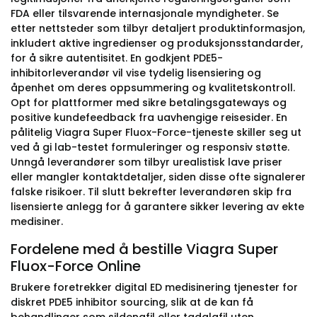
FDA eller tilsvarende internasjonale myndigheter. Se
etter nettsteder som tilbyr detaljert produktinformasjon,
inkludert aktive ingredienser og produksjonsstandarder,
for å sikre autentisitet. En godkjent PDE5-
inhibitorleverandør vil vise tydelig lisensiering og
åpenhet om deres oppsummering og kvalitetskontroll.
Opt for plattformer med sikre betalingsgateways og
positive kundefeedback fra uavhengige reisesider. En
pålitelig Viagra Super Fluox-Force-tjeneste skiller seg ut
ved å gi lab-testet formuleringer og responsiv støtte.
Unngå leverandører som tilbyr urealistisk lave priser
eller mangler kontaktdetaljer, siden disse ofte signalerer
falske risikoer. Til slutt bekrefter leverandøren skip fra
lisensierte anlegg for å garantere sikker levering av ekte
medisiner.
Fordelene med å bestille Viagra Super
Fluox-Force Online
Brukere foretrekker digital ED medisinering tjenester for
diskret PDE5 inhibitor sourcing, slik at de kan få