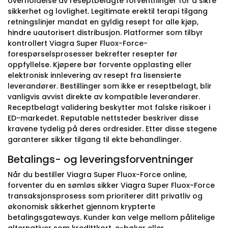
overholdelse av reseptbelagte forventninger for å sikre
sikkerhet og lovlighet. Legitimate erektil terapi tilgang
retningslinjer mandat en gyldig resept for alle kjøp,
hindre uautorisert distribusjon. Platformer som tilbyr
kontrollert Viagra Super Fluox-Force-
forespørselsprosesser bekrefter resepter før
oppfyllelse. Kjøpere bør forvente opplasting eller
elektronisk innlevering av resept fra lisensierte
leverandører. Bestillinger som ikke er reseptbelagt, blir
vanligvis avvist direkte av kompatible leverandører.
Receptbelagt validering beskytter mot falske risikoer i
ED-markedet. Reputable nettsteder beskriver disse
kravene tydelig på deres ordresider. Etter disse stegene
garanterer sikker tilgang til ekte behandlinger.
Betalings- og leveringsforventninger
Når du bestiller Viagra Super Fluox-Force online,
forventer du en sømløs sikker Viagra Super Fluox-Force
transaksjonsprosess som prioriterer ditt privatliv og
økonomisk sikkerhet gjennom krypterte
betalingsgateways. Kunder kan velge mellom pålitelige