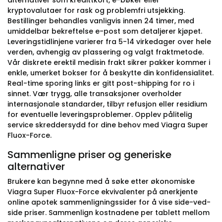
alternativer som kredittkort, e-bøker eller
kryptovalutaer for rask og problemfri utsjekking.
Bestillinger behandles vanligvis innen 24 timer, med
umiddelbar bekreftelse e-post som detaljerer kjøpet.
Leveringstidlinjene varierer fra 5-14 virkedager over hele
verden, avhengig av plassering og valgt fraktmetode.
Vår diskrete erektil medisin frakt sikrer pakker kommer i
enkle, umerket bokser for å beskytte din konfidensialitet.
Real-time sporing links er gitt post-shipping for ro i
sinnet. Vær trygg, alle transaksjoner overholder
internasjonale standarder, tilbyr refusjon eller residium
for eventuelle leveringsproblemer. Opplev pålitelig
service skreddersydd for dine behov med Viagra Super
Fluox-Force.
Sammenligne priser og generiske
alternativer
Brukere kan begynne med å søke etter økonomiske
Viagra Super Fluox-Force ekvivalenter på anerkjente
online apotek sammenligningssider for å vise side-ved-
side priser. Sammenlign kostnadene per tablett mellom