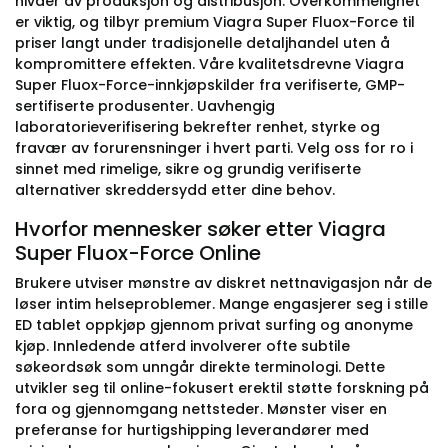
nivåer av produksjon og distribusjon. Overkommelighet
er viktig, og tilbyr premium Viagra Super Fluox-Force til
priser langt under tradisjonelle detaljhandel uten å
kompromittere effekten. Våre kvalitetsdrevne Viagra
Super Fluox-Force-innkjøpskilder fra verifiserte, GMP-
sertifiserte produsenter. Uavhengig
laboratorieverifisering bekrefter renhet, styrke og
fravær av forurensninger i hvert parti. Velg oss for ro i
sinnet med rimelige, sikre og grundig verifiserte
alternativer skreddersydd etter dine behov.
Hvorfor mennesker søker etter Viagra
Super Fluox-Force Online
Brukere utviser mønstre av diskret nettnavigasjon når de
løser intim helseproblemer. Mange engasjerer seg i stille
ED tablet oppkjøp gjennom privat surfing og anonyme
kjøp. Innledende atferd involverer ofte subtile
søkeordsøk som unngår direkte terminologi. Dette
utvikler seg til online-fokusert erektil støtte forskning på
fora og gjennomgang nettsteder. Mønster viser en
preferanse for hurtigshipping leverandører med