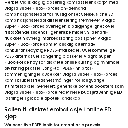
Merket Cialis daglig dosering kontrasterer skarpt med
Viagra Super Fluox-Forces on-demand
kombinasjonsterapi for hurtig onset ytelse. Niche ED
kombinasjonsterapi differensiering fremhever Viagra
Super Fluox-Forces overlegen biotilgjengelighet over
frittstående sildenafil generiske midler. Sildenafil-
fluoksetin synergi markedsføring posisjoner Viagra
Super Fluox-Force som et allsidig alternativ i
konkurransedyktige PDE5-markeder. Overkommelige
PDE5 alternativer rangering plasserer Viagra Super
Fluox-Force høy for diskrete online surfing og minimale
bivirkning profiler. Long-tail PDE5-inhibitor-
sammenligninger avdekker Viagra Super Fluox-Forces
kant i brukertilfredshetsmålinger for langvarige
intimitetsøkter. Generelt, generiske potens boosters som
Viagra Super Fluox-Force redefinere budsjettvennlige ED
løsninger i globale apotek landskap.
Rollen til diskret emballasje i online ED
kjøp
Vår sensitive PDE5 inhibitor emballasje praksis