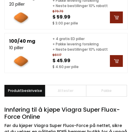
+ Pakke levering forsikring
20 piller
+ Neste bestillinger 10% rabatt
$79.79
$ 59.99
$ 3.00 per pille
+ 4 gratis ED piller
100/40 mg
+ Pakke levering forsikring
10 piller
+ Neste bestillinger 10% rabatt
$61.17
$ 45.99
$ 4.60 per pille
Produktbeskrivelse
Attester
Pakke
Innføring til å kjøpe Viagra Super Fluox-
Force Online
Før du kjøper Viagra Super Fluox-Force på nettet, sikre
at du velger en pålitelig PDE5 hemmer butikk for å unngå