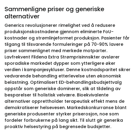
Sammenligne priser og generiske
alternativer
Generics revolusjonerer rimelighet ved å redusere
produksjonskostnadene gjennom eliminerte FoU-
kostnader og strømlinjeformet produksjon. Pasienter får
tilgang til tilsvarende formuleringer på 70-90% lavere
priser sammenlignet med merkede motparter.
Lavfrekvent Fildena Extra Strømprisinnsikter avslører
sporadiske markedet dypper som ytterligere øker
verdien i kampanjesykluser. Denne kostnadsparitet sikrer
vedvarende behandling etterlevelse uten økonomisk
belastning. Optimalisert ED-behandlingsbudsjettvalg
oppstår som generiske dominerer, slik at tildeling av
besparelser til holistisk velvære. Bioekvivalente
alternativer opprettholder terapeutisk effekt mens de
demokratiserer helsevesen. Markedskonkurranse blant
generiske produsenter styrker priserosjon, noe som
fordeler forbrukerne på lang sikt. Til slutt gir generika
proaktiv helsestyring på begrensede budsjetter.