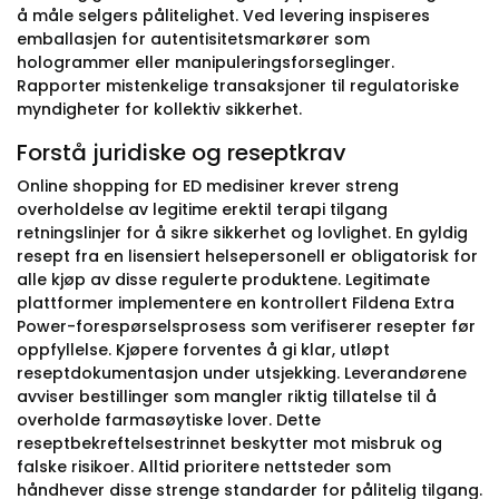
å måle selgers pålitelighet. Ved levering inspiseres
emballasjen for autentisitetsmarkører som
hologrammer eller manipuleringsforseglinger.
Rapporter mistenkelige transaksjoner til regulatoriske
myndigheter for kollektiv sikkerhet.
Forstå juridiske og reseptkrav
Online shopping for ED medisiner krever streng
overholdelse av legitime erektil terapi tilgang
retningslinjer for å sikre sikkerhet og lovlighet. En gyldig
resept fra en lisensiert helsepersonell er obligatorisk for
alle kjøp av disse regulerte produktene. Legitimate
plattformer implementere en kontrollert Fildena Extra
Power-forespørselsprosess som verifiserer resepter før
oppfyllelse. Kjøpere forventes å gi klar, utløpt
reseptdokumentasjon under utsjekking. Leverandørene
avviser bestillinger som mangler riktig tillatelse til å
overholde farmasøytiske lover. Dette
reseptbekreftelsestrinnet beskytter mot misbruk og
falske risikoer. Alltid prioritere nettsteder som
håndhever disse strenge standarder for pålitelig tilgang.