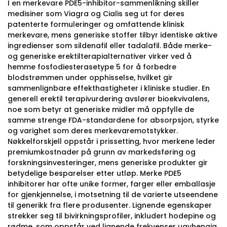
I en merkevare PDE5-inhibitor-sammenlikning skiller
medisiner som Viagra og Cialis seg ut for deres
patenterte formuleringer og omfattende klinisk
merkevare, mens generiske stoffer tilbyr identiske aktive
ingredienser som sildenafil eller tadalafil. Både merke-
og generiske erektilterapialternativer virker ved å
hemme fosfodiesterasetype 5 for å forbedre
blodstrømmen under opphisselse, hvilket gir
sammenlignbare effekthastigheter i kliniske studier. En
generell erektil terapivurdering avslører bioekvivalens,
noe som betyr at generiske midler må oppfylle de
samme strenge FDA-standardene for absorpsjon, styrke
og varighet som deres merkevaremotstykker.
Nøkkelforskjell oppstår i prissetting, hvor merkene leder
premiumkostnader på grunn av markedsføring og
forskningsinvesteringer, mens generiske produkter gir
betydelige besparelser etter utløp. Merke PDE5
inhibitorer har ofte unike former, farger eller emballasje
for gjenkjennelse, i motsetning til de varierte utseendene
til generikk fra flere produsenter. Lignende egenskaper
strekker seg til bivirkningsprofiler, inkludert hodepine og
rødme, som oppstår ved lignende frekvenser uavhengig