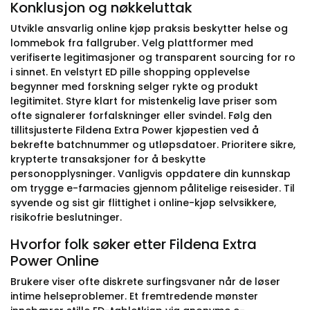
Konklusjon og nøkkeluttak
Utvikle ansvarlig online kjøp praksis beskytter helse og
lommebok fra fallgruber. Velg plattformer med
verifiserte legitimasjoner og transparent sourcing for ro
i sinnet. En velstyrt ED pille shopping opplevelse
begynner med forskning selger rykte og produkt
legitimitet. Styre klart for mistenkelig lave priser som
ofte signalerer forfalskninger eller svindel. Følg den
tillitsjusterte Fildena Extra Power kjøpestien ved å
bekrefte batchnummer og utløpsdatoer. Prioritere sikre,
krypterte transaksjoner for å beskytte
personopplysninger. Vanligvis oppdatere din kunnskap
om trygge e-farmacies gjennom pålitelige reisesider. Til
syvende og sist gir flittighet i online-kjøp selvsikkere,
risikofrie beslutninger.
Hvorfor folk søker etter Fildena Extra
Power Online
Brukere viser ofte diskrete surfingsvaner når de løser
intime helseproblemer. Et fremtredende mønster