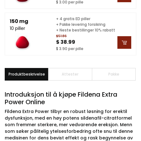
$ 3.00 per pille
+ 4 gratis ED piller
150 mg
+ Pakke levering forsikring
10 piller
+ Neste bestillinger 10% rabatt
$51.86
$ 38.99
$ 3.90 per pille
Produktbeskrivelse
Attester
Pakke
Introduksjon til å kjøpe Fildena Extra
Power Online
Fildena Extra Power tilbyr en robust løsning for erektil
dysfunksjon, med en høy potens sildenafil-citratformel
som fremmer sterkere, mer vedvarende ereksjon. Menn
som søker pålitelig ytelsesforbedring ofte snu til denne
medisinen for dens bevist effekt og rask begynnelse av