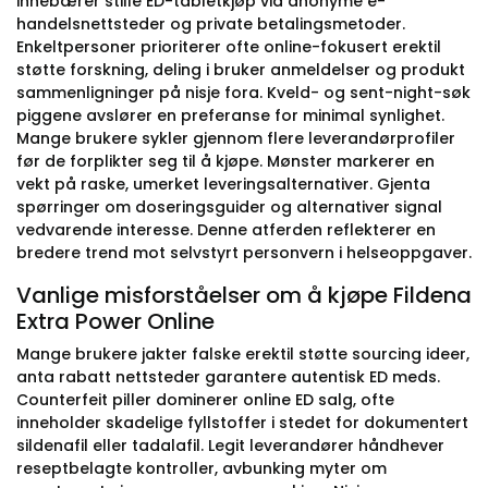
innebærer stille ED-tabletkjøp via anonyme e-
handelsnettsteder og private betalingsmetoder.
Enkeltpersoner prioriterer ofte online-fokusert erektil
støtte forskning, deling i bruker anmeldelser og produkt
sammenligninger på nisje fora. Kveld- og sent-night-søk
piggene avslører en preferanse for minimal synlighet.
Mange brukere sykler gjennom flere leverandørprofiler
før de forplikter seg til å kjøpe. Mønster markerer en
vekt på raske, umerket leveringsalternativer. Gjenta
spørringer om doseringsguider og alternativer signal
vedvarende interesse. Denne atferden reflekterer en
bredere trend mot selvstyrt personvern i helseoppgaver.
Vanlige misforståelser om å kjøpe Fildena
Extra Power Online
Mange brukere jakter falske erektil støtte sourcing ideer,
anta rabatt nettsteder garantere autentisk ED meds.
Counterfeit piller dominerer online ED salg, ofte
inneholder skadelige fyllstoffer i stedet for dokumentert
sildenafil eller tadalafil. Legit leverandører håndhever
reseptbelagte kontroller, avbunking myter om