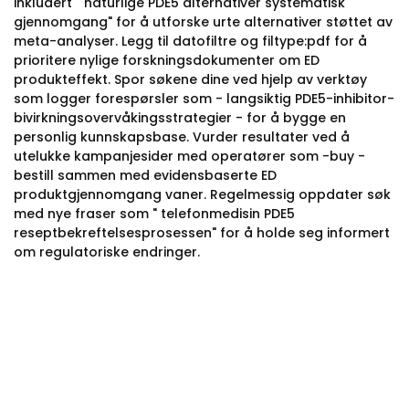
inkludert " naturlige PDE5 alternativer systematisk
gjennomgang" for å utforske urte alternativer støttet av
meta-analyser. Legg til datofiltre og filtype:pdf for å
prioritere nylige forskningsdokumenter om ED
produkteffekt. Spor søkene dine ved hjelp av verktøy
som logger forespørsler som - langsiktig PDE5-inhibitor-
bivirkningsovervåkingsstrategier - for å bygge en
personlig kunnskapsbase. Vurder resultater ved å
utelukke kampanjesider med operatører som -buy -
bestill sammen med evidensbaserte ED
produktgjennomgang vaner. Regelmessig oppdater søk
med nye fraser som " telefonmedisin PDE5
reseptbekreftelsesprosessen" for å holde seg informert
om regulatoriske endringer.