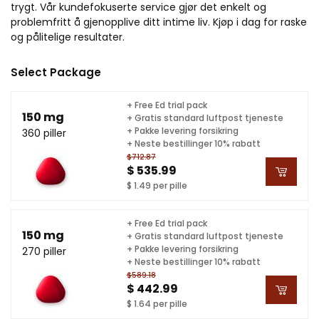
trygt. Vår kundefokuserte service gjør det enkelt og
problemfritt å gjenopplive ditt intime liv. Kjøp i dag for raske
og pålitelige resultater.
Select Package
+ Free Ed trial pack
150 mg
+ Gratis standard luftpost tjeneste
+ Pakke levering forsikring
360 piller
+ Neste bestillinger 10% rabatt
$712.87
$ 535.99
$ 1.49 per pille
+ Free Ed trial pack
150 mg
+ Gratis standard luftpost tjeneste
+ Pakke levering forsikring
270 piller
+ Neste bestillinger 10% rabatt
$589.18
$ 442.99
$ 1.64 per pille