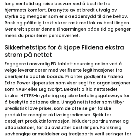
lang ventetid og reise besvær ved å bestille fra
hjemmets komfort. Dra nytte av et bredt utvalg av
styrke og mengder som er skreddersydd til dine behov.
Rask og pålitelig frakt sikrer rask mottak av bestillingen.
Generelt sparer denne tilnærmingen både tid og penger
mens du prioriterer personvernet.
Sikkerhetstips for å kjøpe Fildena ekstra
strøm på nettet
Engagere i ansvarlig ED tablett sourcing online ved å
velge leverandører med verifiserte legitimasjoner fra
anerkjente apotek boards. Prioriter godkjente Fildena
Extra Power kjøperuter som viser segl fra organisasjoner
som NABP eller LegitScript. Bekreft alltid nettstedet
bruker HTTPS-kryptering og sikre betalingsgateways for
å beskytte dataene dine. Unngå nettsteder som tilbyr
urealistisk lave priser, som de ofte selger falske
produkter mangler aktive ingredienser. Sjekk for
detaljert produktinformasjon, inkludert partinummer og
utløpsdatoer, før du avslutter bestillingen. Forskning
uavhengige anmeldelser og tredjeparts verifiseringer for