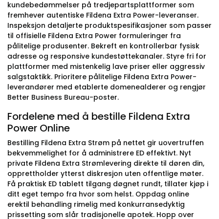
kundebedømmelser på tredjepartsplattformer som
fremhever autentiske Fildena Extra Power-leveranser.
Inspeksjon detaljerte produktspesifikasjoner som passer
til offisielle Fildena Extra Power formuleringer fra
pålitelige produsenter. Bekreft en kontrollerbar fysisk
adresse og responsive kundestøttekanaler. Styre fri for
plattformer med mistenkelig lave priser eller aggressiv
salgstaktikk. Prioritere pålitelige Fildena Extra Power-
leverandører med etablerte domenealderer og rengjør
Better Business Bureau-poster.
Fordelene med å bestille Fildena Extra
Power Online
Bestilling Fildena Extra Strøm på nettet gir uovertruffen
bekvemmelighet for å administrere ED effektivt. Nyt
private Fildena Extra Strømlevering direkte til døren din,
opprettholder ytterst diskresjon uten offentlige møter.
Få praktisk ED tablett tilgang døgnet rundt, tillater kjøp i
ditt eget tempo fra hvor som helst. Oppdag online
erektil behandling rimelig med konkurransedyktig
prissetting som slår tradisjonelle apotek. Hopp over