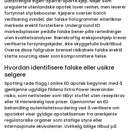
uanstrengte ingen-spørre-spørre kjøp. Nisjer som
uregulerte utenlandske apotek lover renhet, men leverer
fortynnet styrkebooster. Kjøpere overser batch
verifisering svindel, der falske hologrammer etterlikner
merkede erektil forsterkere. Underground ED
markedsplasser peddle falske bener pille rørledninger
uten kvalitetsanalyser. Bærekraftig ereksjonshjelp krever
verifiserte forsyningskjeder, ikke skyggefulle bulktilbud.
Overse disse fallgruber brensel risikabele falske erektil
støtte sourcing ideer som kompromittere helse.
Hvordan identifisere falske eller usikre
selgere
Spotting røde flagg i online ED apotek begynner med å
gjenkjenne ugyldige Fildena Extra Power leverandør
risiko, som nettsteder som tilbyr stoffet uten reseptkrav
eller til mistenkelig lave priser. Gjennomfør en ED
behandling autentisitetsvurdering ved å verifisere om
apoteket viser gyldige apoteklisenser fra anerkjente
regulatoriske organer som statlige styre eller
internasjonale ekvivalenter. Uvirkelig billige tilbud på