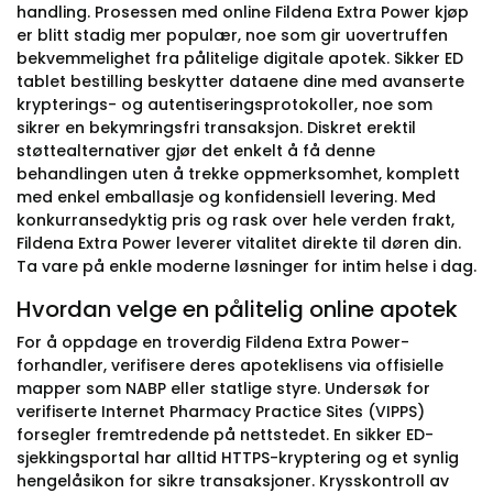
handling. Prosessen med online Fildena Extra Power kjøp
er blitt stadig mer populær, noe som gir uovertruffen
bekvemmelighet fra pålitelige digitale apotek. Sikker ED
tablet bestilling beskytter dataene dine med avanserte
krypterings- og autentiseringsprotokoller, noe som
sikrer en bekymringsfri transaksjon. Diskret erektil
støttealternativer gjør det enkelt å få denne
behandlingen uten å trekke oppmerksomhet, komplett
med enkel emballasje og konfidensiell levering. Med
konkurransedyktig pris og rask over hele verden frakt,
Fildena Extra Power leverer vitalitet direkte til døren din.
Ta vare på enkle moderne løsninger for intim helse i dag.
Hvordan velge en pålitelig online apotek
For å oppdage en troverdig Fildena Extra Power-
forhandler, verifisere deres apoteklisens via offisielle
mapper som NABP eller statlige styre. Undersøk for
verifiserte Internet Pharmacy Practice Sites (VIPPS)
forsegler fremtredende på nettstedet. En sikker ED-
sjekkingsportal har alltid HTTPS-kryptering og et synlig
hengelåsikon for sikre transaksjoner. Krysskontroll av