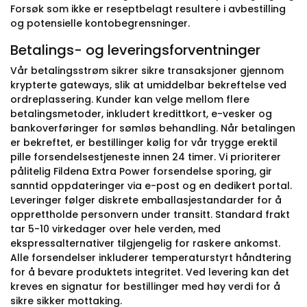
Forsøk som ikke er reseptbelagt resultere i avbestilling
og potensielle kontobegrensninger.
Betalings- og leveringsforventninger
Vår betalingsstrøm sikrer sikre transaksjoner gjennom
krypterte gateways, slik at umiddelbar bekreftelse ved
ordreplassering. Kunder kan velge mellom flere
betalingsmetoder, inkludert kredittkort, e-vesker og
bankoverføringer for sømløs behandling. Når betalingen
er bekreftet, er bestillinger kølig for vår trygge erektil
pille forsendelsestjeneste innen 24 timer. Vi prioriterer
pålitelig Fildena Extra Power forsendelse sporing, gir
sanntid oppdateringer via e-post og en dedikert portal.
Leveringer følger diskrete emballasjestandarder for å
opprettholde personvern under transitt. Standard frakt
tar 5-10 virkedager over hele verden, med
ekspressalternativer tilgjengelig for raskere ankomst.
Alle forsendelser inkluderer temperaturstyrt håndtering
for å bevare produktets integritet. Ved levering kan det
kreves en signatur for bestillinger med høy verdi for å
sikre sikker mottaking.