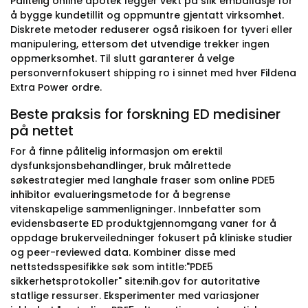
Pålitelig online apotek legger vekt på slik emballasje for
å bygge kundetillit og oppmuntre gjentatt virksomhet.
Diskrete metoder reduserer også risikoen for tyveri eller
manipulering, ettersom det utvendige trekker ingen
oppmerksomhet. Til slutt garanterer å velge
personvernfokusert shipping ro i sinnet med hver Fildena
Extra Power ordre.
Beste praksis for forskning ED medisiner
på nettet
For å finne pålitelig informasjon om erektil
dysfunksjonsbehandlinger, bruk målrettede
søkestrategier med langhale fraser som online PDE5
inhibitor evalueringsmetode for å begrense
vitenskapelige sammenligninger. Innbefatter som
evidensbaserte ED produktgjennomgang vaner for å
oppdage brukerveiledninger fokusert på kliniske studier
og peer-reviewed data. Kombiner disse med
nettstedsspesifikke søk som intitle:"PDE5
sikkerhetsprotokoller" site:nih.gov for autoritative
statlige ressurser. Eksperimenter med variasjoner