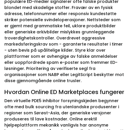
populære ED-medier signalerer ofte falske produkter
blondet med skadelige stoffer. Fravær av en fysisk
adresse, telefonnummer eller responsiv kundestøtte
skriker potensielle svindeloperasjoner. Nettsteder som
er gjemt med grammatiske feil, uklare produktbilder
eller generiske arkivbilder mislykkes grunnleggende
troverdighetskontroller. Overdrevet aggressive
markedsføringskrav som - garanterte resultater i timer
- uten bevis på upålitelige kilder. Styre klar over
plattformer som er avhengige av falske anmeldelser
eller uoppfordrede spam e-poster som fremmer ED-
løsninger. Prioritering av verifiserte segl fra
organisasjoner som NABP eller LegitScript beskytter mot
disse gjennomgående online trusler.
Hvordan Online ED Marketplaces fungerer
Den virtuelle PDE5 inhibitor forsyningskjeden begynner
ofte med bulk sourcing fra utenlandske produsenter i
regioner som Sørøst-Asia, der generiske versjoner
produseres til lave kostnader. Online erektil
hjelpeplattform mekanikk vanligvis har anonyme