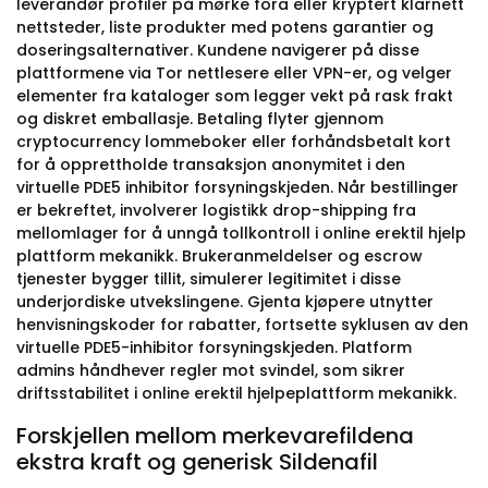
leverandør profiler på mørke fora eller kryptert klarnett
nettsteder, liste produkter med potens garantier og
doseringsalternativer. Kundene navigerer på disse
plattformene via Tor nettlesere eller VPN-er, og velger
elementer fra kataloger som legger vekt på rask frakt
og diskret emballasje. Betaling flyter gjennom
cryptocurrency lommeboker eller forhåndsbetalt kort
for å opprettholde transaksjon anonymitet i den
virtuelle PDE5 inhibitor forsyningskjeden. Når bestillinger
er bekreftet, involverer logistikk drop-shipping fra
mellomlager for å unngå tollkontroll i online erektil hjelp
plattform mekanikk. Brukeranmeldelser og escrow
tjenester bygger tillit, simulerer legitimitet i disse
underjordiske utvekslingene. Gjenta kjøpere utnytter
henvisningskoder for rabatter, fortsette syklusen av den
virtuelle PDE5-inhibitor forsyningskjeden. Platform
admins håndhever regler mot svindel, som sikrer
driftsstabilitet i online erektil hjelpeplattform mekanikk.
Forskjellen mellom merkevarefildena
ekstra kraft og generisk Sildenafil