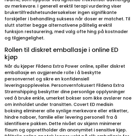
av merkevare. I generell erektil terapi vurdering viser
brukertilfredshetsundersøkelser ingen signifikante
forskjeller i behandling suksess når doser er matchet. Til
slutt støtter begge alternativene pålitelig erektil
funksjon restaurering, med valg ofte hing på kostnader
og tilgjengelighet.
Rollen til diskret emballasje i online ED
kjøp
Når du kjøper Fildena Extra Power online, spiller diskret
emballasje en avgjørende rolle i å beskytte
personvernet og sikre en konfidensiell
leveringsopplevelse. Personvernfokusert Fildena Extra
Strømshipping beskytter dine personlige opplysninger
ved å bruke enkle, umerket bokser som ikke avslører noe
om innholdet under transitten. Covert ED medisin
boksing eliminerer alle synlige merkevare eller etiketter,
hindre naboer, familie eller levering personell fra å
identifisere pakken. Dette nivået av skjønn minimerer
flaum og opprettholder din anonymitet i sensitive kjøp.