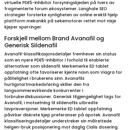
virtuelle PDE5-inhibitor forsyningskjeden på tvers av
fragmenterte forum økosystemer. Langhale SEO
strategier forsterke synligheten av online erektil hjelp
plattform mekanikk på søkemotorer rettet mot nisje
kjøper spørringer.
Forskjell mellom Brand Avanafil og
Generisk Sildenafil
Avanafil-klassifikasjonsdetaljer fremhever sin status
som en nyere PDE5-inhibitor i forhold til etablerte
alternativer som sildenafil. Merkemerke ED tablet
oppfatning ofte favoriserer kjente navn som Viagra for
pålitelighet i brukerens sinn. Avanafils
hurtigstartmarkedsføring skiller den fra
langsommerevirkende konkurrenter i
forbrukerdiskussioner. Generisk tilgjengelighet lags for
Avanafil, i motsetning til sildenafils utbredte
lavprisversjoner. Merkemerke ED tablet oppfatning
påvirker diskrete kjøp preferanser på apotek. Avanafil
klassifiseringsdetaljer understreker sin målrettede
helgen-bruk posisjonering mot daglig Cialis dosering.