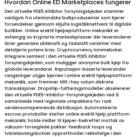
Hvordan Online ED Marketplaces fungerer
Den virtuelle PDE5 inhibitor forsyningskjeden stammer
vanligvis fra utenlandske bulkprodusenter som kjører
forsendelser gjennom skjulte logistikknettverk til digitale
butikker. Online erektil hjelpeplattform mekanikk er
avhengig av krypterte markedsplasser der leverandører
lister generiske sildenafil og tadalafil varianter med
detaljerte potens krav. Cryptocurrency lommeboker
integrere sømløst i den virtuelle PDE5 inhibitor
forsyningskjeden, som muliggjør anonyme bulk kjøp fra
globale leverandører. Reputasjon-baserte leverandør
rangeringer utgjør kjernen i online erektil hjelpeplattform
mekanikk, som fremmer tillit i høy volum diskrete
transaksjoner. Dropship-fullføringsmodeller akselererer
den virtuelle PDE5-inhibitor-forsyningskjeden ved å
samarbeide med regionale ompakkere for rask
verdensomspennende distribusjon. Automatiserte
escrow protokoller støtter online erektil hjelp plattform
mekanikk, holde midler til kjøper-bekreftet mottak av
vakuum-forseglede pakker. Feedback loops og
tvisteløsningsbotner opprettholder rekkefølge i den