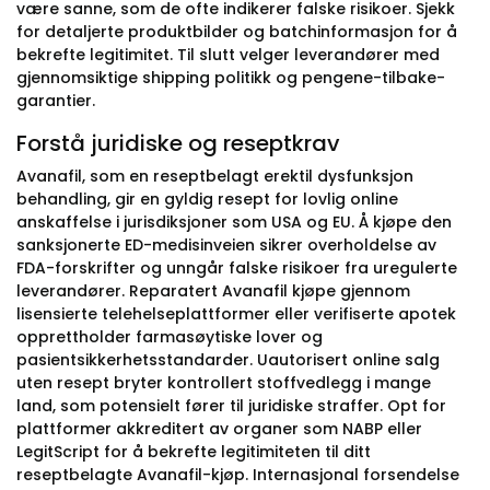
være sanne, som de ofte indikerer falske risikoer. Sjekk
for detaljerte produktbilder og batchinformasjon for å
bekrefte legitimitet. Til slutt velger leverandører med
gjennomsiktige shipping politikk og pengene-tilbake-
garantier.
Forstå juridiske og reseptkrav
Avanafil, som en reseptbelagt erektil dysfunksjon
behandling, gir en gyldig resept for lovlig online
anskaffelse i jurisdiksjoner som USA og EU. Å kjøpe den
sanksjonerte ED-medisinveien sikrer overholdelse av
FDA-forskrifter og unngår falske risikoer fra uregulerte
leverandører. Reparatert Avanafil kjøpe gjennom
lisensierte telehelseplattformer eller verifiserte apotek
opprettholder farmasøytiske lover og
pasientsikkerhetsstandarder. Uautorisert online salg
uten resept bryter kontrollert stoffvedlegg i mange
land, som potensielt fører til juridiske straffer. Opt for
plattformer akkreditert av organer som NABP eller
LegitScript for å bekrefte legitimiteten til ditt
reseptbelagte Avanafil-kjøp. Internasjonal forsendelse