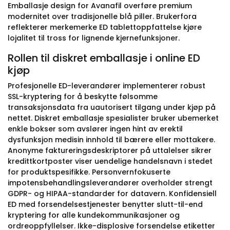
Emballasje design for Avanafil overføre premium
modernitet over tradisjonelle blå piller. Brukerfora
reflekterer merkemerke ED tablettoppfattelse kjøre
lojalitet til tross for lignende kjernefunksjoner.
Rollen til diskret emballasje i online ED
kjøp
Profesjonelle ED-leverandører implementerer robust
SSL-kryptering for å beskytte følsomme
transaksjonsdata fra uautorisert tilgang under kjøp på
nettet. Diskret emballasje spesialister bruker ubemerket
enkle bokser som avslører ingen hint av erektil
dysfunksjon medisin innhold til bærere eller mottakere.
Anonyme faktureringsdeskriptorer på uttalelser sikrer
kredittkortposter viser uendelige handelsnavn i stedet
for produktspesifikke. Personvernfokuserte
impotensbehandlingsleverandører overholder strengt
GDPR- og HIPAA-standarder for datavern. Konfidensiell
ED med forsendelsestjenester benytter slutt-til-end
kryptering for alle kundekommunikasjoner og
ordreoppfyllelser. Ikke-displosive forsendelse etiketter