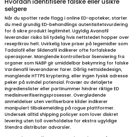
Hvordan identifisere falske eller usikre
selgere
Når du spotter røde flagg i online ED-apoteker, starter
du med grundig ED-behandlings autentisitetsvurdering
for å sikre produkt legitimitet. Ugyldig Avanafil
leverandør risiko bli tydelig hvis nettstedet hopper over
reseptkrav helt. Uvirkelig lave priser på legemidler som
Tadalafil eller Sildenafil indikerer ofte forfalskede
operasjoner. Manglende kontrollerbar lisensiering fra
organer som NABP gir umiddelbar bekymring for falske
Vardenafil leverandører farer. Dårlig nettsidedesign,
manglende HTTPS kryptering, eller ingen fysisk adresse
peker på svindel potensial. Fravær av detaljerte
ingredienslister eller partinummer hindrer riktige ED
medisinverifiseringsprosesser. Overglødende
anmeldelser uten verifiserbare kilder indikerer
manipulert tilbakemelding på rogue plattformer.
Undersøk alltid shipping policyer som lover diskret
levering uten toll overholdelse for ekstra ugyldige
Stendra distributør advarsler.