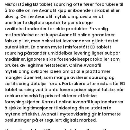
Misforståelig ED tablet sourcing ofte fører forbrukere til
å tro alle online Avanafil kjøp er iboende risikabel eller
ulovlig. Online Avanafil myteklaring avslører at
anerkjente digitale apotek følger strenge
kvalitetsstandarder for ekte produkter. En vanlig
misforståelse er at kjøpe Avanafil online garanterer
falske piller, men bekreftet leverandører gi lab-testet
autentisitet. En annen myte i misforstått ED tablett
sourcing påstander umiddelbar levering ligner subpar
medisiner, ignorere sikre forsendelsesprotokoller som
brukes av legitime nettsteder. Online Avanafil
myteklaring avklarer ideen om at alle plattformer
mangler åpenhet, som mange avslører sourcing og
sertifisering detaljer foran. Forbrukere ofte misforstår ED
tablet surcing ved å anta lavere priser signal falske, når
konkurransedyktig pris reflekterer effektive
forsyningskjeder. Korrekt online Avanafil kjøp innebærer
å sjekke legitimasjoner til sidesteg disse utdaterte
mytene effektivt. Avanafil myteavklaring gir informerte
beslutninger på et regulert digitalt marked.