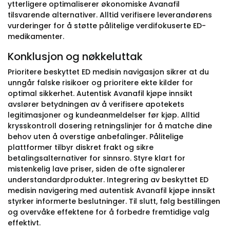
ytterligere optimaliserer økonomiske Avanafil
tilsvarende alternativer. Alltid verifisere leverandørens
vurderinger for å støtte pålitelige verdifokuserte ED-
medikamenter.
Konklusjon og nøkkeluttak
Prioritere beskyttet ED medisin navigasjon sikrer at du
unngår falske risikoer og prioritere ekte kilder for
optimal sikkerhet. Autentisk Avanafil kjøpe innsikt
avslører betydningen av å verifisere apotekets
legitimasjoner og kundeanmeldelser før kjøp. Alltid
krysskontroll dosering retningslinjer for å matche dine
behov uten å overstige anbefalinger. Pålitelige
plattformer tilbyr diskret frakt og sikre
betalingsalternativer for sinnsro. Styre klart for
mistenkelig lave priser, siden de ofte signalerer
understandardprodukter. Integrering av beskyttet ED
medisin navigering med autentisk Avanafil kjøpe innsikt
styrker informerte beslutninger. Til slutt, følg bestillingen
og overvåke effektene for å forbedre fremtidige valg
effektivt.