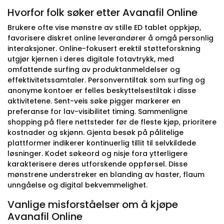
Hvorfor folk søker etter Avanafil Online
Brukere ofte vise mønstre av stille ED tablet oppkjøp,
favorisere diskret online leverandører å omgå personlig
interaksjoner. Online-fokusert erektil støtteforskning
utgjør kjernen i deres digitale fotavtrykk, med
omfattende surfing av produktanmeldelser og
effektivitetssamtaler. Personverntiltak som surfing og
anonyme kontoer er felles beskyttelsestiltak i disse
aktivitetene. Sent-veis søke pigger markerer en
preferanse for lav-visibilitet timing. Sammenligne
shopping på flere nettsteder før de fleste kjøp, prioritere
kostnader og skjønn. Gjenta besøk på pålitelige
plattformer indikerer kontinuerlig tillit til selvkildede
løsninger. Kodet søkeord og nisje fora ytterligere
karakterisere deres utforskende oppførsel. Disse
mønstrene understreker en blanding av haster, flaum
unngåelse og digital bekvemmelighet.
Vanlige misforståelser om å kjøpe
Avanafil Online