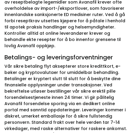
av reseptbelagte legemidler som Avanafil krever ofte
overholdelse av import-/eksportlover, som favoriserer
innenlandske sanksjonerte ED medisiner ruter. Ved å gå
forbi reseptkrav utsettes kjøpere for å påtale i henhold
til apotek praksis handlinger og helsemyndigheter.
Kontroller alltid at online leverandører krever og
behandle ekte resepter for å bo innenfor grensene til
lovlig Avanafil oppkjøp.
Betalings- og leveringsforventninger
Vår sikre betaling flyt aksepterer store kredittkort, e-
bøker og kryptovalutaer for umiddelbar behandling.
Betalinger er kryptert slutt til slutt for å beskytte dine
finansielle opplysninger under transaksjoner. Ved
bekreftelse utløser bestillinger vår sikre erektil pille
forsendelsestjeneste innen 24 timer. Vi gir pålitelig
Avanafil forsendelse sporing via en dedikert online
portal med sanntid oppdateringer. Leveringer kommer i
diskret, umerket emballasje for å sikre fullstendig
personvern. Standard frakt over hele verden tar 7-14
virkedager, med raske alternativer for raskere ankomst.