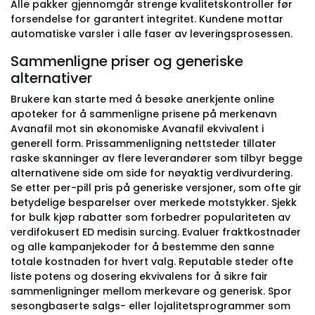
Alle pakker gjennomgår strenge kvalitetskontroller før
forsendelse for garantert integritet. Kundene mottar
automatiske varsler i alle faser av leveringsprosessen.
Sammenligne priser og generiske
alternativer
Brukere kan starte med å besøke anerkjente online
apoteker for å sammenligne prisene på merkenavn
Avanafil mot sin økonomiske Avanafil ekvivalent i
generell form. Prissammenligning nettsteder tillater
raske skanninger av flere leverandører som tilbyr begge
alternativene side om side for nøyaktig verdivurdering.
Se etter per-pill pris på generiske versjoner, som ofte gir
betydelige besparelser over merkede motstykker. Sjekk
for bulk kjøp rabatter som forbedrer populariteten av
verdifokusert ED medisin surcing. Evaluer fraktkostnader
og alle kampanjekoder for å bestemme den sanne
totale kostnaden for hvert valg. Reputable steder ofte
liste potens og dosering ekvivalens for å sikre fair
sammenligninger mellom merkevare og generisk. Spor
sesongbaserte salgs- eller lojalitetsprogrammer som