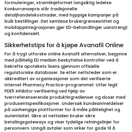
formuleringer, strømlinjeformet langsiktig ledelse.
Konkurransepris slår tradisjonelle
detaljhandelskostnader, med hyppige kampanjer på
bulk bestillinger. Det sømløse brukergrensesnittet og
mobilappintegrasjonen gjør ED-behandlinger uanstrengt
og konfidensielt.
Sikkerhetstips for å kjøpe Avanafil Online
For å trygt utforske online Avanafil alternativer, begynne
med pålitelig ED medisin beskyttelse kontroller ved å
bekrefte apotekets lisens gjennom offisielle
regulatoriske databaser. Se etter nettsteder som er
akkreditert av organisasjoner som det verifiserte
Internet Pharmacy Practice-programmet. Utfør legit
PDE5 inhibitor verifisering ved hjelp av
tverrreferenserende produktingredienser og doser med
produsentspesifikasjoner. Undersøk kundeanmeldelser
på uavhengige plattformer for å måle pålitelighet og
autentisitet. Sikre at nettsiden bruker sikre
betalingsgateways og viser tydelige retningslinjer for
personvern. Unngå avtaler som virker for gode til å