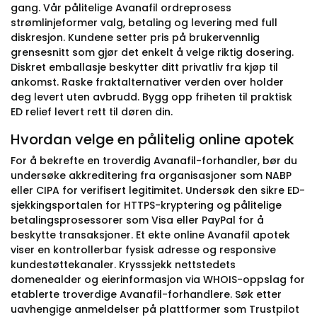
gang. Vår pålitelige Avanafil ordreprosess
strømlinjeformer valg, betaling og levering med full
diskresjon. Kundene setter pris på brukervennlig
grensesnitt som gjør det enkelt å velge riktig dosering.
Diskret emballasje beskytter ditt privatliv fra kjøp til
ankomst. Raske fraktalternativer verden over holder
deg levert uten avbrudd. Bygg opp friheten til praktisk
ED relief levert rett til døren din.
Hvordan velge en pålitelig online apotek
For å bekrefte en troverdig Avanafil-forhandler, bør du
undersøke akkreditering fra organisasjoner som NABP
eller CIPA for verifisert legitimitet. Undersøk den sikre ED-
sjekkingsportalen for HTTPS-kryptering og pålitelige
betalingsprosessorer som Visa eller PayPal for å
beskytte transaksjoner. Et ekte online Avanafil apotek
viser en kontrollerbar fysisk adresse og responsive
kundestøttekanaler. Krysssjekk nettstedets
domenealder og eierinformasjon via WHOIS-oppslag for
etablerte troverdige Avanafil-forhandlere. Søk etter
uavhengige anmeldelser på plattformer som Trustpilot