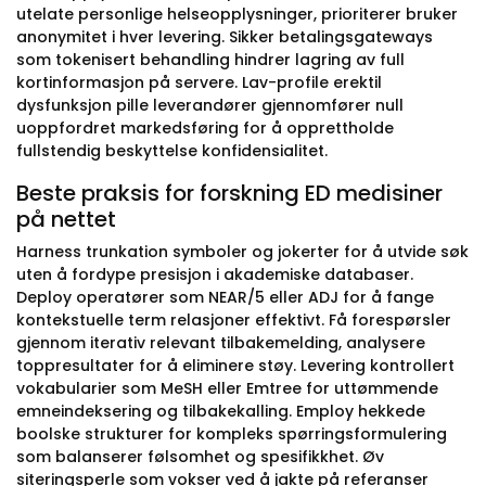
utelate personlige helseopplysninger, prioriterer bruker
anonymitet i hver levering. Sikker betalingsgateways
som tokenisert behandling hindrer lagring av full
kortinformasjon på servere. Lav-profile erektil
dysfunksjon pille leverandører gjennomfører null
uoppfordret markedsføring for å opprettholde
fullstendig beskyttelse konfidensialitet.
Beste praksis for forskning ED medisiner
på nettet
Harness trunkation symboler og jokerter for å utvide søk
uten å fordype presisjon i akademiske databaser.
Deploy operatører som NEAR/5 eller ADJ for å fange
kontekstuelle term relasjoner effektivt. Få forespørsler
gjennom iterativ relevant tilbakemelding, analysere
toppresultater for å eliminere støy. Levering kontrollert
vokabularier som MeSH eller Emtree for uttømmende
emneindeksering og tilbakekalling. Employ hekkede
boolske strukturer for kompleks spørringsformulering
som balanserer følsomhet og spesifikkhet. Øv
siteringsperle som vokser ved å jakte på referanser