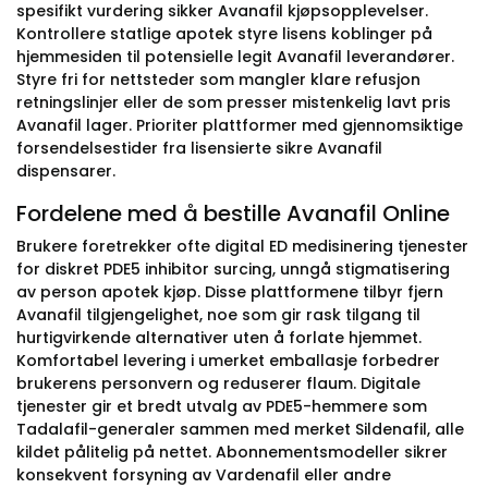
spesifikt vurdering sikker Avanafil kjøpsopplevelser.
Kontrollere statlige apotek styre lisens koblinger på
hjemmesiden til potensielle legit Avanafil leverandører.
Styre fri for nettsteder som mangler klare refusjon
retningslinjer eller de som presser mistenkelig lavt pris
Avanafil lager. Prioriter plattformer med gjennomsiktige
forsendelsestider fra lisensierte sikre Avanafil
dispensarer.
Fordelene med å bestille Avanafil Online
Brukere foretrekker ofte digital ED medisinering tjenester
for diskret PDE5 inhibitor surcing, unngå stigmatisering
av person apotek kjøp. Disse plattformene tilbyr fjern
Avanafil tilgjengelighet, noe som gir rask tilgang til
hurtigvirkende alternativer uten å forlate hjemmet.
Komfortabel levering i umerket emballasje forbedrer
brukerens personvern og reduserer flaum. Digitale
tjenester gir et bredt utvalg av PDE5-hemmere som
Tadalafil-generaler sammen med merket Sildenafil, alle
kildet pålitelig på nettet. Abonnementsmodeller sikrer
konsekvent forsyning av Vardenafil eller andre