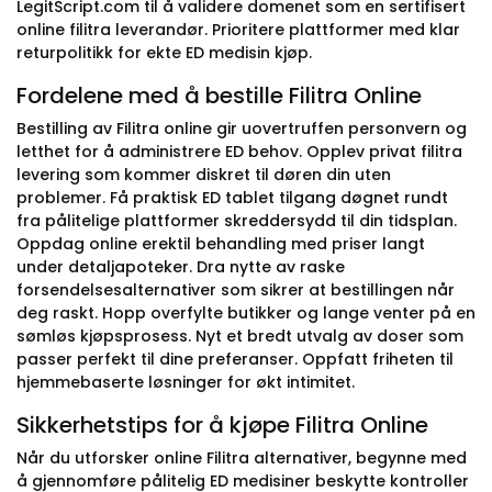
LegitScript.com til å validere domenet som en sertifisert
online filitra leverandør. Prioritere plattformer med klar
returpolitikk for ekte ED medisin kjøp.
Fordelene med å bestille Filitra Online
Bestilling av Filitra online gir uovertruffen personvern og
letthet for å administrere ED behov. Opplev privat filitra
levering som kommer diskret til døren din uten
problemer. Få praktisk ED tablet tilgang døgnet rundt
fra pålitelige plattformer skreddersydd til din tidsplan.
Oppdag online erektil behandling med priser langt
under detaljapoteker. Dra nytte av raske
forsendelsesalternativer som sikrer at bestillingen når
deg raskt. Hopp overfylte butikker og lange venter på en
sømløs kjøpsprosess. Nyt et bredt utvalg av doser som
passer perfekt til dine preferanser. Oppfatt friheten til
hjemmebaserte løsninger for økt intimitet.
Sikkerhetstips for å kjøpe Filitra Online
Når du utforsker online Filitra alternativer, begynne med
å gjennomføre pålitelig ED medisiner beskytte kontroller