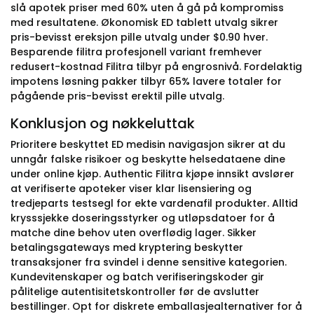
slå apotek priser med 60% uten å gå på kompromiss
med resultatene. Økonomisk ED tablett utvalg sikrer
pris-bevisst ereksjon pille utvalg under $0.90 hver.
Besparende filitra profesjonell variant fremhever
redusert-kostnad Filitra tilbyr på engrosnivå. Fordelaktig
impotens løsning pakker tilbyr 65% lavere totaler for
pågående pris-bevisst erektil pille utvalg.
Konklusjon og nøkkeluttak
Prioritere beskyttet ED medisin navigasjon sikrer at du
unngår falske risikoer og beskytte helsedataene dine
under online kjøp. Authentic Filitra kjøpe innsikt avslører
at verifiserte apoteker viser klar lisensiering og
tredjeparts testsegl for ekte vardenafil produkter. Alltid
krysssjekke doseringsstyrker og utløpsdatoer for å
matche dine behov uten overflødig lager. Sikker
betalingsgateways med kryptering beskytter
transaksjoner fra svindel i denne sensitive kategorien.
Kundevitenskaper og batch verifiseringskoder gir
pålitelige autentisitetskontroller før de avslutter
bestillinger. Opt for diskrete emballasjealternativer for å