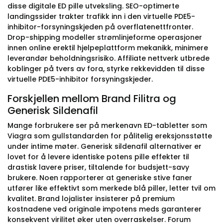
disse digitale ED pille utveksling. SEO-optimerte
landingssider trakter trafikk inn i den virtuelle PDE5-
inhibitor-forsyningskjeden på overflatenettfronter.
Drop-shipping modeller strømlinjeforme operasjoner
innen online erektil hjelpeplattform mekanikk, minimere
leverandør beholdningsrisiko. Affiliate nettverk utbrede
koblinger på tvers av fora, styrke rekkevidden til disse
virtuelle PDE5-inhibitor forsyningskjeder.
Forskjellen mellom Brand Filitra og
Generisk Sildenafil
Mange forbrukere ser på merkenavn ED-tabletter som
Viagra som gullstandarden for pålitelig ereksjonsstøtte
under intime møter. Generisk sildenafil alternativer er
lovet for å levere identiske potens pille effekter til
drastisk lavere priser, tiltalende for budsjett-savy
brukere. Noen rapporterer at generiske stive faner
utfører like effektivt som merkede blå piller, letter tvil om
kvalitet. Brand lojalister insisterer på premium
kostnadene ved originale impotens meds garanterer
konsekvent virilitet øker uten overraskelser. Forum