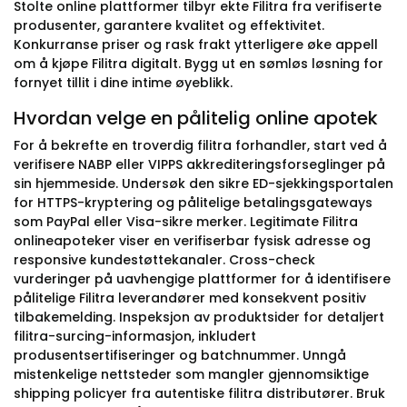
Stolte online plattformer tilbyr ekte Filitra fra verifiserte
produsenter, garantere kvalitet og effektivitet.
Konkurranse priser og rask frakt ytterligere øke appell
om å kjøpe Filitra digitalt. Bygg ut en sømløs løsning for
fornyet tillit i dine intime øyeblikk.
Hvordan velge en pålitelig online apotek
For å bekrefte en troverdig filitra forhandler, start ved å
verifisere NABP eller VIPPS akkrediteringsforseglinger på
sin hjemmeside. Undersøk den sikre ED-sjekkingsportalen
for HTTPS-kryptering og pålitelige betalingsgateways
som PayPal eller Visa-sikre merker. Legitimate Filitra
onlineapoteker viser en verifiserbar fysisk adresse og
responsive kundestøttekanaler. Cross-check
vurderinger på uavhengige plattformer for å identifisere
pålitelige Filitra leverandører med konsekvent positiv
tilbakemelding. Inspeksjon av produktsider for detaljert
filitra-surcing-informasjon, inkludert
produsentsertifiseringer og batchnummer. Unngå
mistenkelige nettsteder som mangler gjennomsiktige
shipping policyer fra autentiske filitra distributører. Bruk