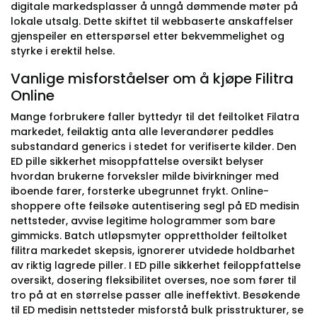
digitale markedsplasser å unngå dømmende møter på
lokale utsalg. Dette skiftet til webbaserte anskaffelser
gjenspeiler en etterspørsel etter bekvemmelighet og
styrke i erektil helse.
Vanlige misforståelser om å kjøpe Filitra
Online
Mange forbrukere faller byttedyr til det feiltolket Filatra
markedet, feilaktig anta alle leverandører peddles
substandard generics i stedet for verifiserte kilder. Den
ED pille sikkerhet misoppfattelse oversikt belyser
hvordan brukerne forveksler milde bivirkninger med
iboende farer, forsterke ubegrunnet frykt. Online-
shoppere ofte feilsøke autentisering segl på ED medisin
nettsteder, avvise legitime hologrammer som bare
gimmicks. Batch utløpsmyter opprettholder feiltolket
filitra markedet skepsis, ignorerer utvidede holdbarhet
av riktig lagrede piller. I ED pille sikkerhet feiloppfattelse
oversikt, dosering fleksibilitet overses, noe som fører til
tro på at en størrelse passer alle ineffektivt. Besøkende
til ED medisin nettsteder misforstå bulk prisstrukturer, se