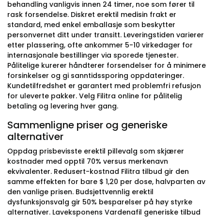
behandling vanligvis innen 24 timer, noe som fører til
rask forsendelse. Diskret erektil medisin frakt er
standard, med enkel emballasje som beskytter
personvernet ditt under transitt. Leveringstiden varierer
etter plassering, ofte ankommer 5-10 virkedager for
internasjonale bestillinger via sporede tjenester.
Pålitelige kurerer håndterer forsendelser for å minimere
forsinkelser og gi sanntidssporing oppdateringer.
Kundetilfredshet er garantert med problemfri refusjon
for uleverte pakker. Velg Filitra online for pålitelig
betaling og levering hver gang.
Sammenligne priser og generiske
alternativer
Oppdag prisbevisste erektil pillevalg som skjærer
kostnader med opptil 70% versus merkenavn
ekvivalenter. Redusert-kostnad Filitra tilbud gir den
samme effekten for bare $ 1,20 per dose, halvparten av
den vanlige prisen. Budsjettvennlig erektil
dysfunksjonsvalg gir 50% besparelser på høy styrke
alternativer. Laveksponens Vardenafil generiske tilbud