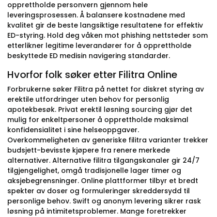
opprettholde personvern gjennom hele
leveringsprosessen. Å balansere kostnadene med
kvalitet gir de beste langsiktige resultatene for effektiv
ED-styring. Hold deg våken mot phishing nettsteder som
etterlikner legitime leverandører for å opprettholde
beskyttede ED medisin navigering standarder.
Hvorfor folk søker etter Filitra Online
Forbrukerne søker Filitra på nettet for diskret styring av
erektile utfordringer uten behov for personlig
apotekbesøk. Privat erektil løsning sourcing gjør det
mulig for enkeltpersoner å opprettholde maksimal
konfidensialitet i sine helseoppgaver.
Overkommeligheten av generiske filitra varianter trekker
budsjett-bevisste kjøpere fra renere merkede
alternativer. Alternative filitra tilgangskanaler gir 24/7
tilgjengelighet, omgå tradisjonelle lager timer og
aksjebegrensninger. Online plattformer tilbyr et bredt
spekter av doser og formuleringer skreddersydd til
personlige behov. Swift og anonym levering sikrer rask
løsning på intimitetsproblemer. Mange foretrekker