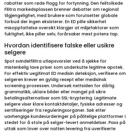
rabatter som røde flagg for fortynning. Den feiltolkede
Filitra markedsplassen brenner debatter om regional
tilgjengelighet, med brukere som forutsetter globale
forbud der ingen eksisterer. En ED pille sikkerhet
misoppfattelse oversikt klargjør at miljøfaktorer som
fuktighet, ikke piller selv, forårsaker mest potens tap.
Hvordan identifisere falske eller usikre
selgere
Spot svindelfilitra utløpsvarsler ved å sjekke for
mistenkelig lave priser som underkutte legitime apotek.
For effektiv uegitimat ED medisin deteksjon, verifisere om
selgeren krever en gyldig resept eller medisinsk
screening prosessen. Undersøk nettsiden for dårlig
grammatikk, uklare bilder eller mangel på sikre
betalingsalternativer som SSL-kryptering. Legitimate
selgere viser klare kontaktdetaljer, fysiske adresser og
sertifiseringer fra reguleringsorganer. Søk etter
uavhengige kundevurderinger på pålitelige plattformer i
stedet for å stole på selger-levert anmeldelser. Pass på
uttak som lover over natten levering fra uverifiserte