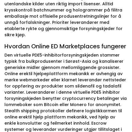
utenlandske kilder uten riktig import lisenser. Alltid
krysskontroll batchnummer og hologrammer på filitra
emballasje mot offisielle produsentretningslinjer for å
unngå forfalskninger. Prioriter leverandører med
etablerte rykte og gjennomsiktige forsyningskjeder for
sikre kjøp.
Hvordan Online ED Marketplaces fungerer
Den virtuelle PDE5-inhibitorforsyningskjeden stammer
typisk fra bulkprodusenter i Sørøst-Asia og kanaliserer
generiske midler gjennom mellomliggende grossister.
Online erektil hjelpeplattform mekanikk er avhengig av
mørke webmarkeder eller klarnet leverandør nettsteder
for oppføring av produkter som sildenafil og tadalafil
varianter. Leverandører i denne virtuelle PDE5 inhibitor
forsyningskjeden benytter cryptocurrency betalinger via
lommeboker som Bitcoin eller Monero for anonymitet.
Stealth shipping protokoller definere logistikkarmen til
online erektil hjelp plattform mekanikk, ved hjelp av
enkle konvolutter og feilmerket innhold. Escrow
systemer og leverandør vurderinger utgjør tillitslaget i