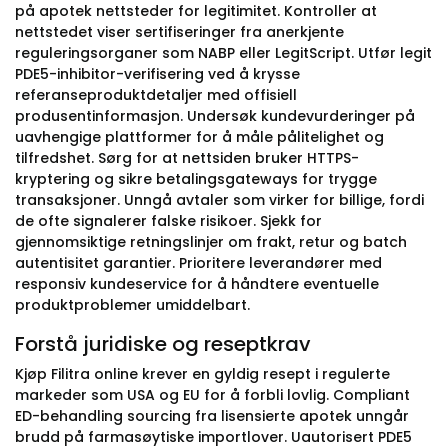
på apotek nettsteder for legitimitet. Kontroller at
nettstedet viser sertifiseringer fra anerkjente
reguleringsorganer som NABP eller LegitScript. Utfør legit
PDE5-inhibitor-verifisering ved å krysse
referanseproduktdetaljer med offisiell
produsentinformasjon. Undersøk kundevurderinger på
uavhengige plattformer for å måle pålitelighet og
tilfredshet. Sørg for at nettsiden bruker HTTPS-
kryptering og sikre betalingsgateways for trygge
transaksjoner. Unngå avtaler som virker for billige, fordi
de ofte signalerer falske risikoer. Sjekk for
gjennomsiktige retningslinjer om frakt, retur og batch
autentisitet garantier. Prioritere leverandører med
responsiv kundeservice for å håndtere eventuelle
produktproblemer umiddelbart.
Forstå juridiske og reseptkrav
Kjøp Filitra online krever en gyldig resept i regulerte
markeder som USA og EU for å forbli lovlig. Compliant
ED-behandling sourcing fra lisensierte apotek unngår
brudd på farmasøytiske importlover. Uautorisert PDE5