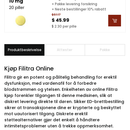
10 mg
+ Pakke levering forsikring
20 piller
+ Neste bestillinger 10% rabatt
$61.17
$ 45.99
$ 2.30 per pille
Produktbeskrivelse
Attester
Pakke
Kjøp Filitra Online
Filitra gir en potent og pålitelig behandling for erektil
dysfunksjon, med vardenafil for å forbedre
blodstrømmen og ytelsen. Enkelheten av online Filitra
kjøp forenkler tilgangen til denne medisinen, slik at
diskret levering direkte til døren. Sikker ED-brettbestilling
sikrer at transaksjonene dine er krypterte og beskyttet
mot uautorisert tilgang. Diskrete erektil
støttealternativer gjør det enkelt å håndtere
intimitetsproblemer uten å trekke oppmerksomhet.