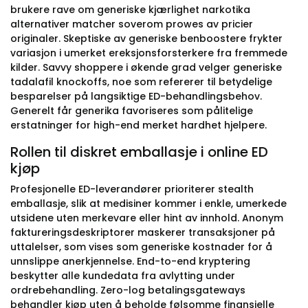
brukere rave om generiske kjærlighet narkotika
alternativer matcher soverom prowes av pricier
originaler. Skeptiske av generiske benboostere frykter
variasjon i umerket ereksjonsforsterkere fra fremmede
kilder. Savvy shoppere i økende grad velger generiske
tadalafil knockoffs, noe som refererer til betydelige
besparelser på langsiktige ED-behandlingsbehov.
Generelt får generika favoriseres som pålitelige
erstatninger for high-end merket hardhet hjelpere.
Rollen til diskret emballasje i online ED
kjøp
Profesjonelle ED-leverandører prioriterer stealth
emballasje, slik at medisiner kommer i enkle, umerkede
utsidene uten merkevare eller hint av innhold. Anonym
faktureringsdeskriptorer maskerer transaksjoner på
uttalelser, som vises som generiske kostnader for å
unnslippe anerkjennelse. End-to-end kryptering
beskytter alle kundedata fra avlytting under
ordrebehandling. Zero-log betalingsgateways
behandler kjøp uten å beholde følsomme finansielle