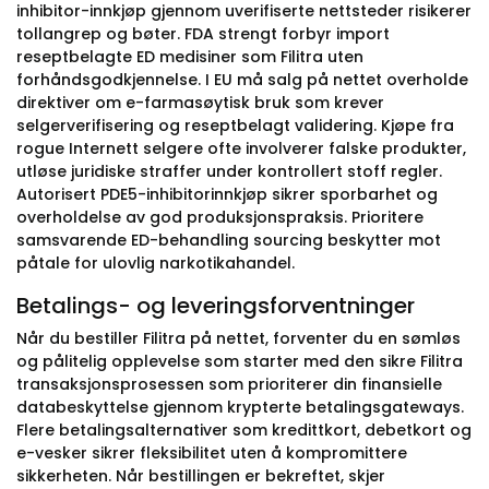
inhibitor-innkjøp gjennom uverifiserte nettsteder risikerer
tollangrep og bøter. FDA strengt forbyr import
reseptbelagte ED medisiner som Filitra uten
forhåndsgodkjennelse. I EU må salg på nettet overholde
direktiver om e-farmasøytisk bruk som krever
selgerverifisering og reseptbelagt validering. Kjøpe fra
rogue Internett selgere ofte involverer falske produkter,
utløse juridiske straffer under kontrollert stoff regler.
Autorisert PDE5-inhibitorinnkjøp sikrer sporbarhet og
overholdelse av god produksjonspraksis. Prioritere
samsvarende ED-behandling sourcing beskytter mot
påtale for ulovlig narkotikahandel.
Betalings- og leveringsforventninger
Når du bestiller Filitra på nettet, forventer du en sømløs
og pålitelig opplevelse som starter med den sikre Filitra
transaksjonsprosessen som prioriterer din finansielle
databeskyttelse gjennom krypterte betalingsgateways.
Flere betalingsalternativer som kredittkort, debetkort og
e-vesker sikrer fleksibilitet uten å kompromittere
sikkerheten. Når bestillingen er bekreftet, skjer