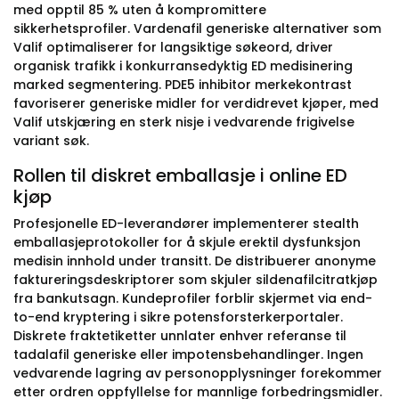
med opptil 85 % uten å kompromittere
sikkerhetsprofiler. Vardenafil generiske alternativer som
Valif optimaliserer for langsiktige søkeord, driver
organisk trafikk i konkurransedyktig ED medisinering
marked segmentering. PDE5 inhibitor merkekontrast
favoriserer generiske midler for verdidrevet kjøper, med
Valif utskjæring en sterk nisje i vedvarende frigivelse
variant søk.
Rollen til diskret emballasje i online ED
kjøp
Profesjonelle ED-leverandører implementerer stealth
emballasjeprotokoller for å skjule erektil dysfunksjon
medisin innhold under transitt. De distribuerer anonyme
faktureringsdeskriptorer som skjuler sildenafilcitratkjøp
fra bankutsagn. Kundeprofiler forblir skjermet via end-
to-end kryptering i sikre potensforsterkerportaler.
Diskrete fraktetiketter unnlater enhver referanse til
tadalafil generiske eller impotensbehandlinger. Ingen
vedvarende lagring av personopplysninger forekommer
etter ordren oppfyllelse for mannlige forbedringsmidler.