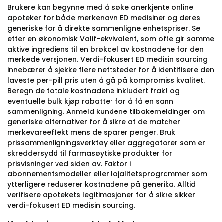
Brukere kan begynne med å søke anerkjente online
apoteker for både merkenavn ED medisiner og deres
generiske for å direkte sammenligne enhetspriser. Se
etter en økonomisk Valif-ekvivalent, som ofte gir samme
aktive ingrediens til en brøkdel av kostnadene for den
merkede versjonen. Verdi-fokusert ED medisin sourcing
innebærer å sjekke flere nettsteder for å identifisere den
laveste per-pill pris uten å gå på kompromiss kvalitet.
Beregn de totale kostnadene inkludert frakt og
eventuelle bulk kjøp rabatter for å få en sann
sammenligning. Anmeld kundene tilbakemeldinger om
generiske alternativer for å sikre at de matcher
merkevareeffekt mens de sparer penger. Bruk
prissammenligningsverktøy eller aggregatorer som er
skreddersydd til farmasøytiske produkter for
prisvisninger ved siden av. Faktor i
abonnementsmodeller eller lojalitetsprogrammer som
ytterligere reduserer kostnadene på generika. Alltid
verifisere apotekets legitimasjoner for å sikre sikker
verdi-fokusert ED medisin sourcing.