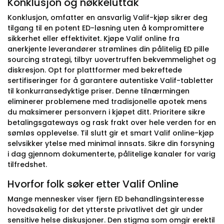
Konklusjon og nøkkeluttak
Konklusjon, omfatter en ansvarlig Valif-kjøp sikrer deg
tilgang til en potent ED-løsning uten å kompromittere
sikkerhet eller effektivitet. Kjøpe Valif online fra
anerkjente leverandører strømlines din pålitelig ED pille
sourcing strategi, tilbyr uovertruffen bekvemmelighet og
diskresjon. Opt for plattformer med bekreftede
sertifiseringer for å garantere autentiske Valif-tabletter
til konkurransedyktige priser. Denne tilnærmingen
eliminerer problemene med tradisjonelle apotek mens
du maksimerer personvern i kjøpet ditt. Prioritere sikre
betalingsgateways og rask frakt over hele verden for en
sømløs opplevelse. Til slutt gir et smart Valif online-kjøp
selvsikker ytelse med minimal innsats. Sikre din forsyning
i dag gjennom dokumenterte, pålitelige kanaler for varig
tilfredshet.
Hvorfor folk søker etter Valif Online
Mange mennesker viser fjern ED behandlingsinteresse
hovedsakelig for det ytterste privatlivet det gir under
sensitive helse diskusjoner. Den stigma som omgir erektil