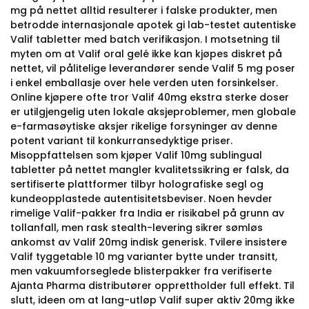
mg på nettet alltid resulterer i falske produkter, men
betrodde internasjonale apotek gi lab-testet autentiske
Valif tabletter med batch verifikasjon. I motsetning til
myten om at Valif oral gelé ikke kan kjøpes diskret på
nettet, vil pålitelige leverandører sende Valif 5 mg poser
i enkel emballasje over hele verden uten forsinkelser.
Online kjøpere ofte tror Valif 40mg ekstra sterke doser
er utilgjengelig uten lokale aksjeproblemer, men globale
e-farmasøytiske aksjer rikelige forsyninger av denne
potent variant til konkurransedyktige priser.
Misoppfattelsen som kjøper Valif 10mg sublingual
tabletter på nettet mangler kvalitetssikring er falsk, da
sertifiserte plattformer tilbyr holografiske segl og
kundeopplastede autentisitetsbeviser. Noen hevder
rimelige Valif-pakker fra India er risikabel på grunn av
tollanfall, men rask stealth-levering sikrer sømløs
ankomst av Valif 20mg indisk generisk. Tvilere insistere
Valif tyggetable 10 mg varianter bytte under transitt,
men vakuumforseglede blisterpakker fra verifiserte
Ajanta Pharma distributører opprettholder full effekt. Til
slutt, ideen om at lang-utløp Valif super aktiv 20mg ikke