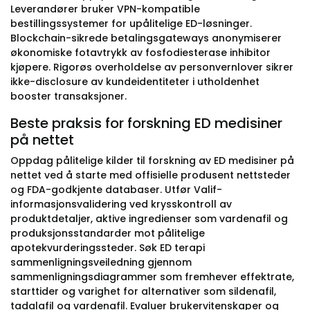
Leverandører bruker VPN-kompatible
bestillingssystemer for upålitelige ED-løsninger.
Blockchain-sikrede betalingsgateways anonymiserer
økonomiske fotavtrykk av fosfodiesterase inhibitor
kjøpere. Rigorøs overholdelse av personvernlover sikrer
ikke-disclosure av kundeidentiteter i utholdenhet
booster transaksjoner.
Beste praksis for forskning ED medisiner
på nettet
Oppdag pålitelige kilder til forskning av ED medisiner på
nettet ved å starte med offisielle produsent nettsteder
og FDA-godkjente databaser. Utfør Valif-
informasjonsvalidering ved krysskontroll av
produktdetaljer, aktive ingredienser som vardenafil og
produksjonsstandarder mot pålitelige
apotekvurderingssteder. Søk ED terapi
sammenligningsveiledning gjennom
sammenligningsdiagrammer som fremhever effektrate,
starttider og varighet for alternativer som sildenafil,
tadalafil og vardenafil. Evaluer brukervitenskaper og