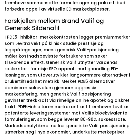
fremheve sammensatte formuleringer og pakke tilbud
forbedre appell av virtuelle ED markedsplasser.
Forskjellen mellom Brand Valif og
Generisk Sildenafil
I PDE5-inhibitor-merkekontrasten legger premiummerker
som Levitra vekt på klinisk studie prestisje og
legepåtegninger, mens generisk Valif-posisjonering
måler kostnadsbevisste forbrukere som søker
tilsvarende effekt. Generisk Valif utnytter vardenas
raske start for nisje SEO appeal i hurtighandling ED-
løsninger, som utoverutvikler langsommere alternativer i
brukertilfredshet metrikk. Merket PDE5 alternativer
dominerer søkevolum gjennom aggressiv
markedsføring, men generisk Valif posisjonering
gevinster trekkkraft via rimelige online apotek og diskret
frakt. PDE5-inhibitoren merkekontrast fremhever Levitras
patenterte leveringssystemer mot Valifs bioekvivalente
formuleringer, som begge leverer 80-90% suksessrate.
Markedsanalytikere merker generiske Valif posisjonering
utmerker seg i nye økonomier, underkutte merkepriser