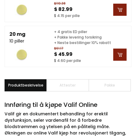
$110.38
$ 82.99
$ 4.15 per pille
+ 4 gratis ED piller
20 mg
+ Pakke levering forsikring
10 piller
+ Neste bestillinger 10% rabatt
$61.17
$ 45.99
$ 4.60 per pille
Produktbeskrivelse
Attester
Pakke
Innføring til å kjøpe Valif Online
Valif gir en dokumentert behandling for erektil
dysfunksjon, seler vardenafil for å forbedre
blodstrømmen og ytelsen på en pålitelig måte.
Økningen av online Valif kjøp har revolusjonert tilgang,