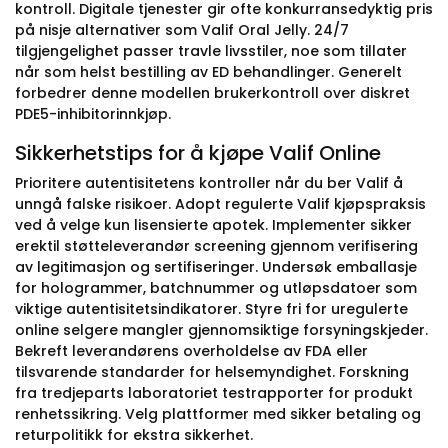
kontroll. Digitale tjenester gir ofte konkurransedyktig pris
på nisje alternativer som Valif Oral Jelly. 24/7
tilgjengelighet passer travle livsstiler, noe som tillater
når som helst bestilling av ED behandlinger. Generelt
forbedrer denne modellen brukerkontroll over diskret
PDE5-inhibitorinnkjøp.
Sikkerhetstips for å kjøpe Valif Online
Prioritere autentisitetens kontroller når du ber Valif å
unngå falske risikoer. Adopt regulerte Valif kjøpspraksis
ved å velge kun lisensierte apotek. Implementer sikker
erektil støtteleverandør screening gjennom verifisering
av legitimasjon og sertifiseringer. Undersøk emballasje
for hologrammer, batchnummer og utløpsdatoer som
viktige autentisitetsindikatorer. Styre fri for uregulerte
online selgere mangler gjennomsiktige forsyningskjeder.
Bekreft leverandørens overholdelse av FDA eller
tilsvarende standarder for helsemyndighet. Forskning
fra tredjeparts laboratoriet testrapporter for produkt
renhetssikring. Velg plattformer med sikker betaling og
returpolitikk for ekstra sikkerhet.