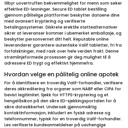
tilbyr uovertruffen bekvemmelighet for menn som søker
effektive ED-løsninger. Secure ED tablet bestilling
gjennom pålitelige plattformer beskytter dataene dine
med avansert kryptering og verifiserte
betalingssystemer. Diskrete erektile støttealternativer
sikrer at leveranser kommer i ubemerket emballasje, og
beskytter personvernet ditt helt. Reputable online
leverandører garantere autentiske Valif tabletter, fri fra
forfalskninger, med rask over hele verden frakt. Denne
strømlinjeformede prosessen gir deg mulighet til å
adressere ED trygt og effektivt hjemmefra.
Hvordan velge en pålitelig online apotek
For å identifisere en troverdig Valif-forhandler, verifisere
deres akkreditering fra organer som NABP eller CIPA for
bevist legitimitet. Sjekk for HTTPS-kryptering og et
hengelåsikon på den sikre ED-sjekkingsportalen for å
sikre datasikkerhet. Undersøk gjennomsiktig
kontaktinformasjon, inkludert en fysisk adresse og
telefonnummer, typisk for en troverdig Valif-forhandler.
Les verifiserte kundeanmeldelser på uavhengige