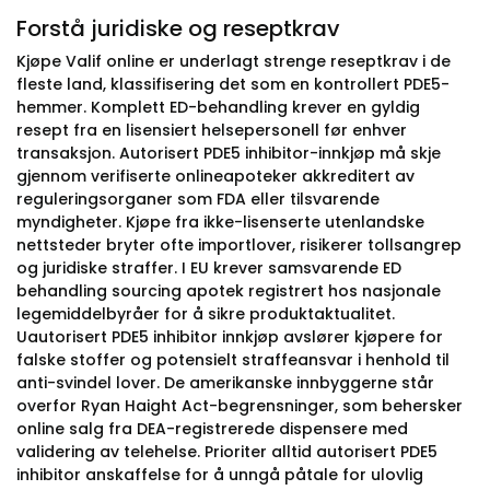
Forstå juridiske og reseptkrav
Kjøpe Valif online er underlagt strenge reseptkrav i de
fleste land, klassifisering det som en kontrollert PDE5-
hemmer. Komplett ED-behandling krever en gyldig
resept fra en lisensiert helsepersonell før enhver
transaksjon. Autorisert PDE5 inhibitor-innkjøp må skje
gjennom verifiserte onlineapoteker akkreditert av
reguleringsorganer som FDA eller tilsvarende
myndigheter. Kjøpe fra ikke-lisenserte utenlandske
nettsteder bryter ofte importlover, risikerer tollsangrep
og juridiske straffer. I EU krever samsvarende ED
behandling sourcing apotek registrert hos nasjonale
legemiddelbyråer for å sikre produktaktualitet.
Uautorisert PDE5 inhibitor innkjøp avslører kjøpere for
falske stoffer og potensielt straffeansvar i henhold til
anti-svindel lover. De amerikanske innbyggerne står
overfor Ryan Haight Act-begrensninger, som behersker
online salg fra DEA-registrerede dispensere med
validering av telehelse. Prioriter alltid autorisert PDE5
inhibitor anskaffelse for å unngå påtale for ulovlig