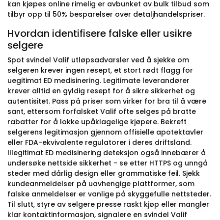
kan kjøpes online rimelig er avbunket av bulk tilbud som
tilbyr opp til 50% besparelser over detaljhandelspriser.
Hvordan identifisere falske eller usikre
selgere
Spot svindel Valif utløpsadvarsler ved å sjekke om
selgeren krever ingen resept, et stort rødt flagg for
uegitimat ED medisinering. Legitimate leverandører
krever alltid en gyldig resept for å sikre sikkerhet og
autentisitet. Pass på priser som virker for bra til å være
sant, ettersom forfalsket Valif ofte selges på bratte
rabatter for å lokke upåklagelige kjøpere. Bekreft
selgerens legitimasjon gjennom offisielle apotektavler
eller FDA-ekvivalente regulatorer i deres driftsland.
Illegitimat ED medisinering deteksjon også innebærer å
undersøke nettside sikkerhet - se etter HTTPS og unngå
steder med dårlig design eller grammatiske feil. Sjekk
kundeanmeldelser på uavhengige plattformer, som
falske anmeldelser er vanlige på skyggefulle nettsteder.
Til slutt, styre av selgere presse raskt kjøp eller mangler
klar kontaktinformasjon, signalere en svindel Valif