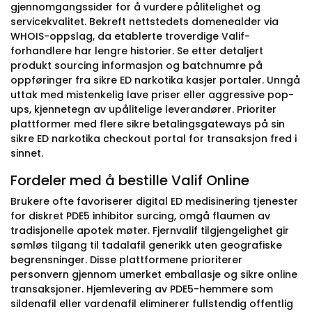
gjennomgangssider for å vurdere pålitelighet og
servicekvalitet. Bekreft nettstedets domenealder via
WHOIS-oppslag, da etablerte troverdige Valif-
forhandlere har lengre historier. Se etter detaljert
produkt sourcing informasjon og batchnumre på
oppføringer fra sikre ED narkotika kasjer portaler. Unngå
uttak med mistenkelig lave priser eller aggressive pop-
ups, kjennetegn av upålitelige leverandører. Prioriter
plattformer med flere sikre betalingsgateways på sin
sikre ED narkotika checkout portal for transaksjon fred i
sinnet.
Fordeler med å bestille Valif Online
Brukere ofte favoriserer digital ED medisinering tjenester
for diskret PDE5 inhibitor surcing, omgå flaumen av
tradisjonelle apotek møter. Fjernvalif tilgjengelighet gir
sømløs tilgang til tadalafil generikk uten geografiske
begrensninger. Disse plattformene prioriterer
personvern gjennom umerket emballasje og sikre online
transaksjoner. Hjemlevering av PDE5-hemmere som
sildenafil eller vardenafil eliminerer fullstendig offentlig