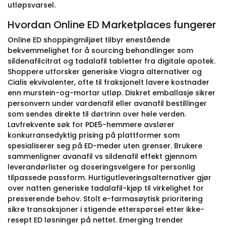
utløpsvarsel.
Hvordan Online ED Marketplaces fungerer
Online ED shoppingmiljøet tilbyr enestående
bekvemmelighet for å sourcing behandlinger som
sildenafilcitrat og tadalafil tabletter fra digitale apotek.
Shoppere utforsker generiske Viagra alternativer og
Cialis ekvivalenter, ofte til fraksjonelt lavere kostnader
enn murstein-og-mortar utløp. Diskret emballasje sikrer
personvern under vardenafil eller avanafil bestillinger
som sendes direkte til dørtrinn over hele verden.
Lavfrekvente søk for PDE5-hemmere avslører
konkurransedyktig prising på plattformer som
spesialiserer seg på ED-meder uten grenser. Brukere
sammenligner avanafil vs sildenafil effekt gjennom
leverandørlister og doseringsvelgere for personlig
tilpassede passform. Hurtigutleveringsalternativer gjør
over natten generiske tadalafil-kjøp til virkelighet for
presserende behov. Stolt e-farmasøytisk prioritering
sikre transaksjoner i stigende etterspørsel etter ikke-
resept ED løsninger på nettet. Emerging trender