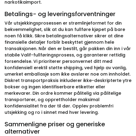
narkotikaimport.
Betalings- og leveringsforventninger
Vår utsjekkingsprosessen er strømlinjeformet for din
bekvemmelighet, slik at du kan fullføre kjøpet på bare
noen få klikk. Sikre betalingsalternativer sikrer at dine
finansielle detaljer forblir beskyttet gjennom hele
transaksjonen. Når den er bestilt, går pakken din inn i vår
stabile Valif-fullføringsprosess, og garanterer rettidig
forsendelse. Vi prioriterer personvernet ditt med
konfidensiell erektil støtte shipping, ved hjelp av vanlig,
umerket emballasje som ikke avslører noe om innholdet.
Diskret transportpraksis inkluderer ikke-deskripterte ytre
bokser og ingen identifiserbare etiketter eller
merkevarer. Din ordre kommer pålitelig via pålitelige
transportører, og opprettholder maksimal
konfidensialitet fra dør til dør. Opplev problemfri
utsjekking og ro i sinnet med hver levering.
Sammenligne priser og generiske
alternativer