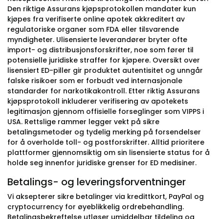
Den riktige Assurans kjøpsprotokollen mandater kun
kjøpes fra verifiserte online apotek akkreditert av
regulatoriske organer som FDA eller tilsvarende
myndigheter. Ulisensierte leverandører bryter ofte
import- og distribusjonsforskrifter, noe som fører til
potensielle juridiske straffer for kjøpere. Oversikt over
lisensiert ED-piller gir produktet autentisitet og unngår
falske risikoer som er forbudt ved internasjonale
standarder for narkotikakontroll. Etter riktig Assurans
kjøpsprotokoll inkluderer verifisering av apotekets
legitimasjon gjennom offisielle forseglinger som VIPPS i
USA. Rettslige rammer legger vekt på sikre
betalingsmetoder og tydelig merking på forsendelser
for å overholde toll- og postforskrifter. Alltid prioritere
plattformer gjennomsiktig om sin lisensierte status for å
holde seg innenfor juridiske grenser for ED medisiner.
Betalings- og leveringsforventninger
Vi aksepterer sikre betalinger via kredittkort, PayPal og
cryptocurrency for øyeblikkelig ordrebehandling.
Betalingsbekreftelse utløser umiddelbar tildeling og