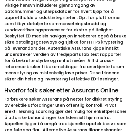
Viktige hensyn inkluderer gjennomgang av
batchnummer og utløpsdatoer for hvert kjøp for å
opprettholde produktintegriteten. Opt for plattformer
som tilbyr detaljerte sammensetningsbrudd og
kundeverifiseringsprosesser for ekstra pålitelighet.
Beskyttet ED medisin navigasjon innebærer også å bruke
sikre betalingsgateways og sjekke for HTTPS kryptering
på leverandørsider. Autentiske Assurans kjøpe innsikt
understreker verdien av tredjeparts lab test rapporter
for å bekrefte styrke og renhet nivåer. Alltid cross-
reference bruker tilbakemeldinger fra anerkjente forum
mens styring av mistenkelig lave priser. Disse trinnene
sikrer din helse og investering i effektive ED-løsninger.
Hvorfor folk søker etter Assurans Online
Forbrukere søker Assurans på nettet for diskret styring
av erektile utfordringer uten offentlig kontroll. Privat
erektil løsning sourcing gjør det mulig for enkeltpersoner
å utforske behandlinger konfidensielt hjemmefra.
Appellen ligger i å omgå tradisjonelle apotek besøk som
kan føle seg flau. Alternative Assurans tilgangskanaler