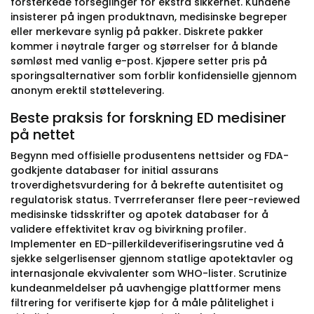
forsterkede forseglinger for ekstra sikkerhet. Kundene
insisterer på ingen produktnavn, medisinske begreper
eller merkevare synlig på pakker. Diskrete pakker
kommer i nøytrale farger og størrelser for å blande
sømløst med vanlig e-post. Kjøpere setter pris på
sporingsalternativer som forblir konfidensielle gjennom
anonym erektil støttelevering.
Beste praksis for forskning ED medisiner
på nettet
Begynn med offisielle produsentens nettsider og FDA-
godkjente databaser for initial assurans
troverdighetsvurdering for å bekrefte autentisitet og
regulatorisk status. Tverrreferanser flere peer-reviewed
medisinske tidsskrifter og apotek databaser for å
validere effektivitet krav og bivirkning profiler.
Implementer en ED-pillerkildeverifiseringsrutine ved å
sjekke selgerlisenser gjennom statlige apotektavler og
internasjonale ekvivalenter som WHO-lister. Scrutinize
kundeanmeldelser på uavhengige plattformer mens
filtrering for verifiserte kjøp for å måle pålitelighet i