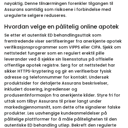
nøyaktig. Denne tilnærmingen forenkler tilgangen til
Assurans samtidig som risikoene i forbindelse med
uregulerte selgere reduseres.
Hvordan velge en pålitelig online apotek
Se etter et autentisk ED behandlingsuttak som
fremtredende viser sertifiseringer fra anerkjente apotek
verifikasjonsprogrammer som VIPPS eller CIPA. Sjekk om
nettstedet fungerer som en regulert erektil pille
leverandør ved å sjekke sin lisensstatus på offisielle
offentlige apotek registre. Sørg for at nettstedet har
sikker HTTPS-kryptering og gir en verifiserbar fysisk
adresse og telefonnummer for kontakt. Undersøk
produktsider for detaljerte Assurans beskrivelser,
inkludert dosering, ingredienser og
produsentinformasjon fra anerkjente kilder. Styre fri for
uttak som tilbyr Assurans til priser langt under
markedsgjennomsnitt, som dette ofte signalerer falske
produkter. Les uavhengige kundeanmeldelser på
pålitelige plattformer for å måle påliteligheten til den
autentiske ED behandling utløp. Bekreft den regulerte