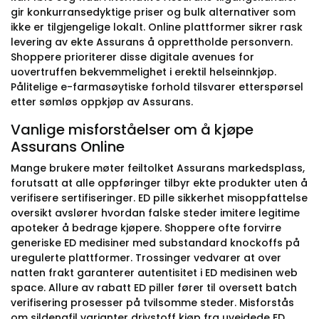
gir konkurransedyktige priser og bulk alternativer som
ikke er tilgjengelige lokalt. Online plattformer sikrer rask
levering av ekte Assurans å opprettholde personvern.
Shoppere prioriterer disse digitale avenues for
uovertruffen bekvemmelighet i erektil helseinnkjøp.
Pålitelige e-farmasøytiske forhold tilsvarer etterspørsel
etter sømløs oppkjøp av Assurans.
Vanlige misforståelser om å kjøpe
Assurans Online
Mange brukere møter feiltolket Assurans markedsplass,
forutsatt at alle oppføringer tilbyr ekte produkter uten å
verifisere sertifiseringer. ED pille sikkerhet misoppfattelse
oversikt avslører hvordan falske steder imitere legitime
apoteker å bedrage kjøpere. Shoppere ofte forvirre
generiske ED medisiner med substandard knockoffs på
uregulerte plattformer. Trossinger vedvarer at over
natten frakt garanterer autentisitet i ED medisinen web
space. Allure av rabatt ED piller fører til oversett batch
verifisering prosesser på tvilsomme steder. Misforstås
om sildenafil varianter drivstoff kjøp fra uveidede ED