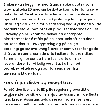
Brukere kan begynne med å undersøke apotek som
tilbyr pålitelig ED medisin beskytte kontroller for å sikre
autentisitet. Se etter nettsteder som viser verifiserte
apotekforseglinger fra anerkjente reguleringsorganer.
Utfør legit PDE5 inhibitor-verifisering ved krysskontroll av
produktdetaljer mot offisiell produsentinformasjon. Les
uavhengige brukeranmeldelser på anerkjente
plattformer for å måle pålitelighet. Bekreft nettsiden
bruker sikker HTTPS kryptering og pålitelige
betalingsgateways. Unngå avtaler som virker for gode
til å være sanne, som de ofte indikerer falske risikoer.
Sammenlign priser på flere lisensierte online-
leverandører for virkelig verdi. Last alltid ned
ordrebekreftelser og spor forsendelser fra
gjennomsiktige kilder.
Forstå juridiske og reseptkrav
Forstå den lisensierte ED pille regulering oversikt er
avgjørende for sikre online kjøp av Assurans. I de fleste
land krever Assurans gyldig resept fra en lisensiert
helsepersonell i henhold til strenge farmasøytiske lover.