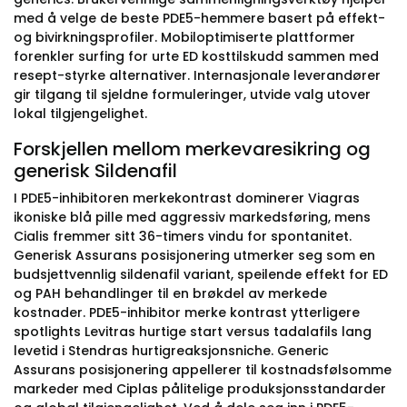
med å velge de beste PDE5-hemmere basert på effekt-
og bivirkningsprofiler. Mobiloptimiserte plattformer
forenkler surfing for urte ED kosttilskudd sammen med
resept-styrke alternativer. Internasjonale leverandører
gir tilgang til sjeldne formuleringer, utvide valg utover
lokal tilgjengelighet.
Forskjellen mellom merkevaresikring og
generisk Sildenafil
I PDE5-inhibitoren merkekontrast dominerer Viagras
ikoniske blå pille med aggressiv markedsføring, mens
Cialis fremmer sitt 36-timers vindu for spontanitet.
Generisk Assurans posisjonering utmerker seg som en
budsjettvennlig sildenafil variant, speilende effekt for ED
og PAH behandlinger til en brøkdel av merkede
kostnader. PDE5-inhibitor merke kontrast ytterligere
spotlights Levitras hurtige start versus tadalafils lang
levetid i Stendras hurtigreaksjonsniche. Generic
Assurans posisjonering appellerer til kostnadsfølsomme
markeder med Ciplas pålitelige produksjonsstandarder