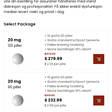
vite din bestilling for assuraner håndteres med størst
diskresjon og profesjonalitet. Få sikker erektil dysfunksjon
medisin levert raskt og privat i dag.
Select Package
+ 10 gratis ED piller
20 mg
+ Gratis standard luftpost tjeneste
+ Pakke levering forsikring
120 piller
+ Neste bestillinger 10% rabatt
$372.00
$ 279.99
$ 2.33 per pille
+ 10 gratis ED piller
20 mg
+ Gratis standard luftpost tjeneste
+ Pakke levering forsikring
90 piller
+ Neste bestillinger 10% rabatt
$310.00
$ 232.99
$ 2.59 per pille