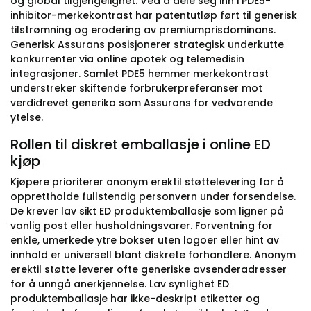
og global tilgjengelighet. Ved å dele seg inn i PDE5-
inhibitor-merkekontrast har patentutløp ført til generisk
tilstrømning og erodering av premiumprisdominans.
Generisk Assurans posisjonerer strategisk underkutte
konkurrenter via online apotek og telemedisin
integrasjoner. Samlet PDE5 hemmer merkekontrast
understreker skiftende forbrukerpreferanser mot
verdidrevet generika som Assurans for vedvarende
ytelse.
Rollen til diskret emballasje i online ED
kjøp
Kjøpere prioriterer anonym erektil støttelevering for å
opprettholde fullstendig personvern under forsendelse.
De krever lav sikt ED produktemballasje som ligner på
vanlig post eller husholdningsvarer. Forventning for
enkle, umerkede ytre bokser uten logoer eller hint av
innhold er universell blant diskrete forhandlere. Anonym
erektil støtte leverer ofte generiske avsenderadresser
for å unngå anerkjennelse. Lav synlighet ED
produktemballasje har ikke-deskript etiketter og