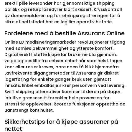
erektil pille leverandør har gjennomsiktige shipping
politikk og returprosedyrer klart skissert. Krysskontroll
av domenealderen og forretningsregistreringen for å
sikre at nettstedet har en legitim operativ historie.
Fordelene med å bestille Assurans Online
Online ED medisineringsmarkeder revolusjonerer tilgang
med sømløs bekvemmelighet og ytterste komfort.
Digital erektil støtte kjøpe lar brukerne bla gjennom,
velge og bestille fra enhver enhet når som helst. Ingen
køer eller reiser kreves, bare noen få klikk hjemmefra.
Lavfrekvente tilgangsmetoder til Assurans gir diskret
lagerføring for enkelte ganger bruk uten gjentatt
innsats. Enkel emballasje sikrer personvern ved levering.
Swift shipping alternativer kommer til døren på dager.
Intuitive grensesnitt forenkler hele prosessen for
stressfrie opplevelser. Reordre funksjoner opprettholde
uanstrengt kontinuitet.
Sikkerhetstips for å kjøpe assuraner på
nettet