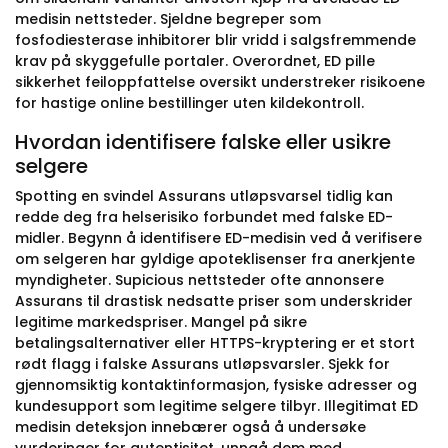
medisin nettsteder. Sjeldne begreper som
fosfodiesterase inhibitorer blir vridd i salgsfremmende
krav på skyggefulle portaler. Overordnet, ED pille
sikkerhet feiloppfattelse oversikt understreker risikoene
for hastige online bestillinger uten kildekontroll.
Hvordan identifisere falske eller usikre
selgere
Spotting en svindel Assurans utløpsvarsel tidlig kan
redde deg fra helserisiko forbundet med falske ED-
midler. Begynn å identifisere ED-medisin ved å verifisere
om selgeren har gyldige apoteklisenser fra anerkjente
myndigheter. Supicious nettsteder ofte annonsere
Assurans til drastisk nedsatte priser som underskrider
legitime markedspriser. Mangel på sikre
betalingsalternativer eller HTTPS-kryptering er et stort
rødt flagg i falske Assurans utløpsvarsler. Sjekk for
gjennomsiktig kontaktinformasjon, fysiske adresser og
kundesupport som legitime selgere tilbyr. Illegitimat ED
medisin deteksjon innebærer også å undersøke