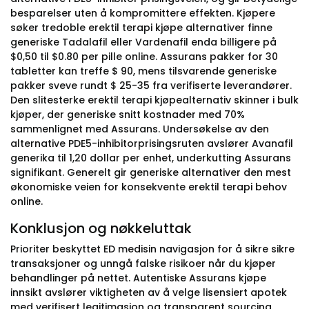
besparelser uten å kompromittere effekten. Kjøpere
søker tredoble erektil terapi kjøpe alternativer finne
generiske Tadalafil eller Vardenafil enda billigere på
$0,50 til $0.80 per pille online. Assurans pakker for 30
tabletter kan treffe $ 90, mens tilsvarende generiske
pakker sveve rundt $ 25-35 fra verifiserte leverandører.
Den slitesterke erektil terapi kjøpealternativ skinner i bulk
kjøper, der generiske snitt kostnader med 70%
sammenlignet med Assurans. Undersøkelse av den
alternative PDE5-inhibitorprisingsruten avslører Avanafil
generika til 1,20 dollar per enhet, underkutting Assurans
signifikant. Generelt gir generiske alternativer den mest
økonomiske veien for konsekvente erektil terapi behov
online.
Konklusjon og nøkkeluttak
Prioriter beskyttet ED medisin navigasjon for å sikre sikre
transaksjoner og unngå falske risikoer når du kjøper
behandlinger på nettet. Autentiske Assurans kjøpe
innsikt avslører viktigheten av å velge lisensiert apotek
med verifisert legitimasjon og transparent sourcing.