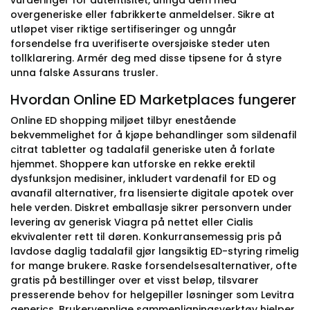
vurderinger for autentisitet, unngå dem med
overgeneriske eller fabrikkerte anmeldelser. Sikre at
utløpet viser riktige sertifiseringer og unngår
forsendelse fra uverifiserte oversjøiske steder uten
tollklarering. Armér deg med disse tipsene for å styre
unna falske Assurans trusler.
Hvordan Online ED Marketplaces fungerer
Online ED shopping miljøet tilbyr enestående
bekvemmelighet for å kjøpe behandlinger som sildenafil
citrat tabletter og tadalafil generiske uten å forlate
hjemmet. Shoppere kan utforske en rekke erektil
dysfunksjon medisiner, inkludert vardenafil for ED og
avanafil alternativer, fra lisensierte digitale apotek over
hele verden. Diskret emballasje sikrer personvern under
levering av generisk Viagra på nettet eller Cialis
ekvivalenter rett til døren. Konkurransemessig pris på
lavdose daglig tadalafil gjør langsiktig ED-styring rimelig
for mange brukere. Raske forsendelsesalternativer, ofte
gratis på bestillinger over et visst beløp, tilsvarer
presserende behov for helgepiller løsninger som Levitra
generics. Brukervennlige sammenligningsverktøy hjelper