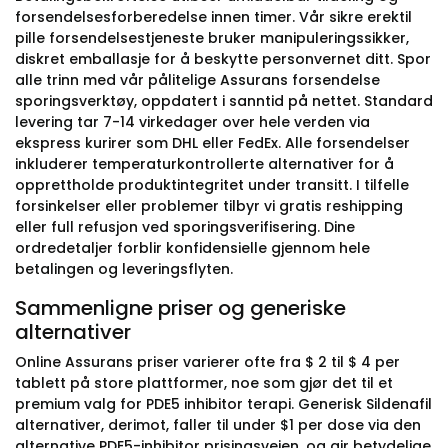
forsendelsesforberedelse innen timer. Vår sikre erektil
pille forsendelsestjeneste bruker manipuleringssikker,
diskret emballasje for å beskytte personvernet ditt. Spor
alle trinn med vår pålitelige Assurans forsendelse
sporingsverktøy, oppdatert i sanntid på nettet. Standard
levering tar 7-14 virkedager over hele verden via
ekspress kurirer som DHL eller FedEx. Alle forsendelser
inkluderer temperaturkontrollerte alternativer for å
opprettholde produktintegritet under transitt. I tilfelle
forsinkelser eller problemer tilbyr vi gratis reshipping
eller full refusjon ved sporingsverifisering. Dine
ordredetaljer forblir konfidensielle gjennom hele
betalingen og leveringsflyten.
Sammenligne priser og generiske
alternativer
Online Assurans priser varierer ofte fra $ 2 til $ 4 per
tablett på store plattformer, noe som gjør det til et
premium valg for PDE5 inhibitor terapi. Generisk Sildenafil
alternativer, derimot, faller til under $1 per dose via den
alternative PDE5-inhibitor prisingsveien, og gir betydelige