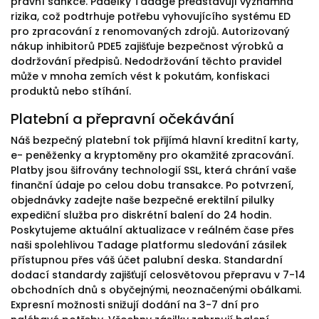
právní sankce. Padělky Tadage představují významná
rizika, což podtrhuje potřebu vyhovujícího systému ED
pro zpracování z renomovaných zdrojů. Autorizovaný
nákup inhibitorů PDE5 zajišťuje bezpečnost výrobků a
dodržování předpisů. Nedodržování těchto pravidel
může v mnoha zemích vést k pokutám, konfiskaci
produktů nebo stíhání.
Platební a přepravní očekávání
Náš bezpečný platební tok přijímá hlavní kreditní karty,
e- peněženky a kryptoměny pro okamžité zpracování.
Platby jsou šifrovány technologií SSL, která chrání vaše
finanční údaje po celou dobu transakce. Po potvrzení,
objednávky zadejte naše bezpečné erektilní pilulky
expediční služba pro diskrétní balení do 24 hodin.
Poskytujeme aktuální aktualizace v reálném čase přes
naši spolehlivou Tadage platformu sledování zásilek
přístupnou přes váš účet palubní deska. Standardní
dodací standardy zajišťují celosvětovou přepravu v 7-14
obchodních dnů s obyčejnými, neoznačenými obálkami.
Expresní možnosti snižují dodání na 3-7 dní pro