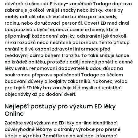
důvěrné zkušenosti. Privacy- zaměřené Tadage doprava
zabraňuje jakékoli vnější značky nebo štítky, které by
mohly odhalit obsah vašeho balíčku pro sousedy,
rodinu, nebo doručovací personál. Covert ED medicinal
box používá obyčejné, neoznačené exteriéry, které
připomínají každodenní zásilky, odstranění jakéhokoli
rizika rozpaků nebo nechtěné pozornosti. Tento přístup
chrání citlivé osobní zdravotní informace před
zvědavými očima během tranzitu. To také snižuje šance
na krádež balíčku, protože zloději nemají ponětí o cenné
léky uvnitř. renomovaní dodavatelé kladou důraz na
soukromou přepravu společnosti Tadage za účelem
budování důvěry a loajality zákazníků. Nakonec, volba
pro tajné ED léky box zaručuje klid mysli od umístění
objednávky až po dodání dveří.
Nejlepší postupy pro výzkum ED léky
Online
Začněte svůj výzkum na ED léky on-line identifikací
důvěryhodné lékárny a stránky výrobce pro přesné
údaje o výrobku. Zaměřte se na validaci informací