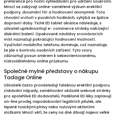
preference pro noční vyhledávání pro udržení soukromí.
Mnozí se zabývají online-zaměřené výzkum erektilní
podpory, zkoumání fór a hodnocení anonymně. Toto
chování vrcholí v pozdních hodinách, vyhýbá se špičce
dopravní doby. Tiché ED tablet akvizice následuje, s
uživateli upřednostňují e- commerce stránky nabízející
diskrétní balení. Opakované návštěvy srovnávacích
míst naznačují pokračující hodnocení možností.
Využívání mobilního telefonu dominuje, což naznačuje,
že jde o kontrolu osobních zařízení. Tyto vzory
zdůrazňují posun směrem k sebeorientovanému,
nízkoviditelnému online průzkumu.
Společné mylné představy o nákupu
Tadage Online
Uživatelé často pronásledují falešnou erektilní podporu
získávání nápady, zaměňování okázalé webové stránky
pro spolehlivé ED dodavatelů. Padělané ED léky zaplavují
on-line prodej, napodobování legálních pilulek, ale
lepené toxickými plnivy nebo nulovými aktivními
složkami. Mnozí věří, že ceny na dně dávají najevo velké