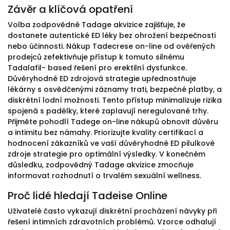
Závěr a klíčová opatření
Volba zodpovědné Tadage akvizice zajišťuje, že
dostanete autentické ED léky bez ohrožení bezpečnosti
nebo účinnosti. Nákup Tadecrese on-line od ověřených
prodejců zefektivňuje přístup k tomuto silnému
Tadalafil- based řešení pro erektilní dysfunkce.
Důvěryhodné ED zdrojová strategie upřednostňuje
lékárny s osvědčenými záznamy trati, bezpečné platby, a
diskrétní lodní možnosti. Tento přístup minimalizuje rizika
spojená s padělky, které zaplavují neregulované trhy.
Přijměte pohodlí Tadege on-line nákupů obnovit důvěru
a intimitu bez námahy. Priorizujte kvality certifikací a
hodnocení zákazníků ve vaší důvěryhodné ED pilulkové
zdroje strategie pro optimální výsledky. V konečném
důsledku, zodpovědný Tadage akvizice zmocňuje
informovat rozhodnutí o trvalém sexuální wellness.
Proč lidé hledají Tadeise Online
Uživatelé často vykazují diskrétní procházení návyky při
řešení intimních zdravotních problémů. Vzorce odhalují