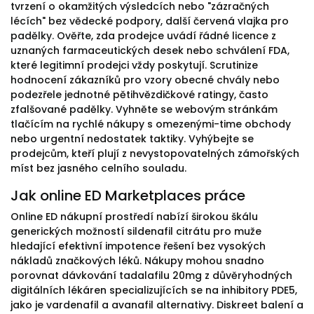
tvrzení o okamžitých výsledcích nebo "zázračných
lécích" bez vědecké podpory, další červená vlajka pro
padělky. Ověřte, zda prodejce uvádí řádné licence z
uznaných farmaceutických desek nebo schválení FDA,
které legitimní prodejci vždy poskytují. Scrutinize
hodnocení zákazníků pro vzory obecné chvály nebo
podezřele jednotné pětihvězdičkové ratingy, často
zfalšované padělky. Vyhněte se webovým stránkám
tlačícím na rychlé nákupy s omezenými-time obchody
nebo urgentní nedostatek taktiky. Vyhýbejte se
prodejcům, kteří plují z nevystopovatelných zámořských
míst bez jasného celního souladu.
Jak online ED Marketplaces práce
Online ED nákupní prostředí nabízí širokou škálu
generických možností sildenafil citrátu pro muže
hledající efektivní impotence řešení bez vysokých
nákladů značkových léků. Nákupy mohou snadno
porovnat dávkování tadalafilu 20mg z důvěryhodných
digitálních lékáren specializujících se na inhibitory PDE5,
jako je vardenafil a avanafil alternativy. Diskreet balení a