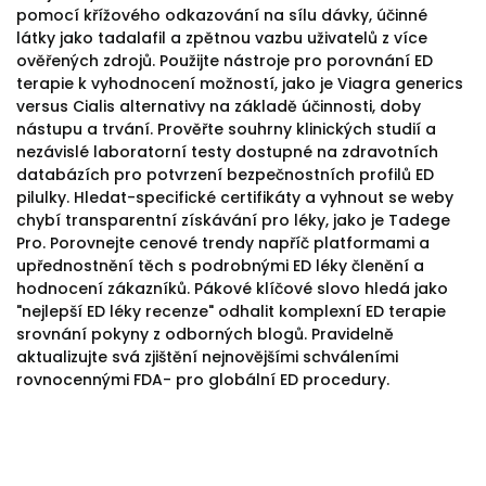
pomocí křížového odkazování na sílu dávky, účinné
látky jako tadalafil a zpětnou vazbu uživatelů z více
ověřených zdrojů. Použijte nástroje pro porovnání ED
terapie k vyhodnocení možností, jako je Viagra generics
versus Cialis alternativy na základě účinnosti, doby
nástupu a trvání. Prověřte souhrny klinických studií a
nezávislé laboratorní testy dostupné na zdravotních
databázích pro potvrzení bezpečnostních profilů ED
pilulky. Hledat-specifické certifikáty a vyhnout se weby
chybí transparentní získávání pro léky, jako je Tadege
Pro. Porovnejte cenové trendy napříč platformami a
upřednostnění těch s podrobnými ED léky členění a
hodnocení zákazníků. Pákové klíčové slovo hledá jako
"nejlepší ED léky recenze" odhalit komplexní ED terapie
srovnání pokyny z odborných blogů. Pravidelně
aktualizujte svá zjištění nejnovějšími schváleními
rovnocennými FDA- pro globální ED procedury.