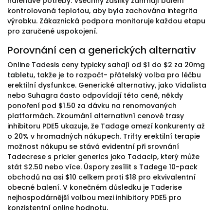
naléhavé potřeby. Všechny zásilky zahrnují balení
kontrolovaná teplotou, aby byla zachována integrita
výrobku. Zákaznická podpora monitoruje každou etapu
pro zaručené uspokojení.
Porovnání cen a generických alternativ
Online Tadesis ceny typicky sahají od $1 do $2 za 20mg
tabletu, takže je to rozpočt- přátelský volba pro léčbu
erektilní dysfunkce. Generické alternativy, jako Vidalista
nebo Suhagra často odpovídají této ceně, někdy
ponoření pod $1.50 za dávku na renomovaných
platformách. Zkoumání alternativní cenové trasy
inhibitoru PDE5 ukazuje, že Tadage omezí konkurenty až
o 20% v hromadných nákupech. Trifty erektilní terapie
možnost nákupu se stává evidentní při srovnání
Tadecrese s pricier generics jako Tadacip, který může
stát $2.50 nebo více. Úspory zesílit s Tadege 10-pack
obchodů na asi $10 celkem proti $18 pro ekvivalentní
obecné balení. V konečném důsledku je Taderise
nejhospodárnější volbou mezi inhibitory PDE5 pro
konzistentní online hodnotu.