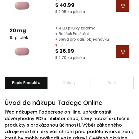
$ 40.99
$ 2.05 za pilulka
+ 4 ED pilulky zdarma
20 mg
+ Balíček Pojištění
10 pilulek
+ Sleva pro další objednávku
$35.90
$ 26.99
$ 2.70 za pilulka
Popis Produktu
Ohlasy
Balík
Úvod do nákupu Tadege Online
Před nákupem Tadecrese on-line, upřednostnit
důvěryhodný PDE5 inhibitor shop, který nabízí skutečné
produkty s prokázanou účinností. Výběr zákonného
zdroje erektilní léky vás chrání před padělanými verzemi,
které by mohly poškodit vaše zdraví. Ověřená akvizice