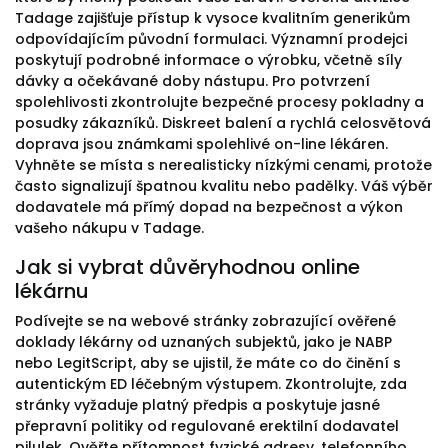
Tadage zajišťuje přístup k vysoce kvalitním generikům
odpovídajícím původní formulaci. Významní prodejci
poskytují podrobné informace o výrobku, včetně síly
dávky a očekávané doby nástupu. Pro potvrzení
spolehlivosti zkontrolujte bezpečné procesy pokladny a
posudky zákazníků. Diskreet balení a rychlá celosvětová
doprava jsou známkami spolehlivé on-line lékáren.
Vyhněte se místa s nerealisticky nízkými cenami, protože
často signalizují špatnou kvalitu nebo padělky. Váš výběr
dodavatele má přímý dopad na bezpečnost a výkon
vašeho nákupu v Tadage.
Jak si vybrat důvěryhodnou online
lékárnu
Podívejte se na webové stránky zobrazující ověřené
doklady lékárny od uznaných subjektů, jako je NABP
nebo LegitScript, aby se ujistil, že máte co do činění s
autentickým ED léčebným výstupem. Zkontrolujte, zda
stránky vyžaduje platný předpis a poskytuje jasné
přepravní politiky od regulované erektilní dodavatel
pilulek. Ověřte přítomnost fyzické adresy, telefonního