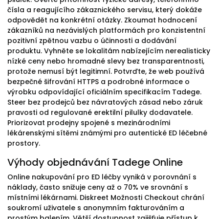
čísla a reagujícího zákaznického servisu, který dokáže
odpovědět na konkrétní otázky. Zkoumat hodnocení
zákazníků na nezávislých platformách pro konzistentní
pozitivní zpětnou vazbu o účinnosti a dodávání
produktu. Vyhněte se lokalitám nabízejícím nerealisticky
nízké ceny nebo hromadné slevy bez transparentnosti,
protože nemusí být legitimní. Potvrďte, že web používá
bezpečné šifrování HTTPS a podrobné informace o
výrobku odpovídající oficiálním specifikacím Tadege.
Steer bez prodejců bez návratových zásad nebo záruk
pravosti od regulované erektilní pilulky dodavatele.
Priorizovat prodejny spojené s mezinárodními
lékárenskými sítěmi známými pro autentické ED léčebné
prostory.
Výhody objednávání Tadege Online
Online nakupování pro ED léčby vyniká v porovnání s
náklady, často snižuje ceny až o 70% ve srovnání s
místními lékárnami. Diskreet Možnosti Checkout chrání
soukromí uživatele s anonymním fakturováním a
prostým balením. Větší dostupnost zajišťuje přístup k