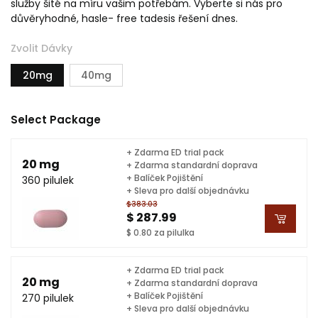
služby šité na míru vašim potřebám. Vyberte si nás pro
důvěryhodné, hasle- free tadesis řešení dnes.
Zvolit Dávky
20mg
40mg
Select Package
+ Zdarma ED trial pack
20 mg
+ Zdarma standardní doprava
+ Balíček Pojištění
360 pilulek
+ Sleva pro další objednávku
$383.03
$ 287.99
$ 0.80 za pilulka
+ Zdarma ED trial pack
20 mg
+ Zdarma standardní doprava
+ Balíček Pojištění
270 pilulek
+ Sleva pro další objednávku