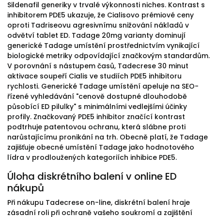
Sildenafil generiky v trvalé výkonnosti niches. Kontrast s
inhibitorem PDE5 ukazuje, že Cialisovo prémiové ceny
oproti Tadriseovu agresivnímu snižování nákladů v
odvětví tablet ED. Tadage 20mg varianty dominují
generické Tadage umístění prostřednictvím vynikající
biologické metriky odpovídající značkovým standardům.
V porovnání s nástupem časů, Tadecrese 30 minut
aktivace soupeří Cialis ve studiích PDE5 inhibitoru
rychlosti. Generické Tadage umístění apeluje na SEO-
řízené vyhledávání "cenově dostupné dlouhodobě
působící ED pilulky" s minimálními vedlejšími účinky
profily. Značkovaný PDE5 inhibitor značící kontrast
podtrhuje patentovou ochranu, která slábne proti
narůstajícímu pronikání na trh. Obecně platí, že Tadage
zajišťuje obecné umístění Tadage jako hodnotového
lídra v prodloužených kategoriích inhibice PDE5.
Úloha diskrétního balení v online ED
nákupů
Při nákupu Tadecrese on-line, diskrétní balení hraje
zásadní roli při ochraně vašeho soukromí a zajištění