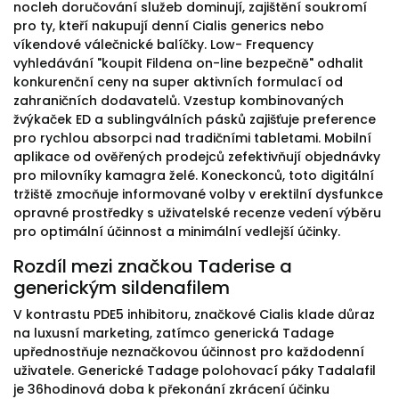
nocleh doručování služeb dominují, zajištění soukromí
pro ty, kteří nakupují denní Cialis generics nebo
víkendové válečnické balíčky. Low- Frequency
vyhledávání "koupit Fildena on-line bezpečně" odhalit
konkurenční ceny na super aktivních formulací od
zahraničních dodavatelů. Vzestup kombinovaných
žvýkaček ED a sublingválních pásků zajišťuje preference
pro rychlou absorpci nad tradičními tabletami. Mobilní
aplikace od ověřených prodejců zefektivňují objednávky
pro milovníky kamagra želé. Koneckonců, toto digitální
tržiště zmocňuje informované volby v erektilní dysfunkce
opravné prostředky s uživatelské recenze vedení výběru
pro optimální účinnost a minimální vedlejší účinky.
Rozdíl mezi značkou Taderise a
generickým sildenafilem
V kontrastu PDE5 inhibitoru, značkové Cialis klade důraz
na luxusní marketing, zatímco generická Tadage
upřednostňuje neznačkovou účinnost pro každodenní
uživatele. Generické Tadage polohovací páky Tadalafil
je 36hodinová doba k překonání zkrácení účinku