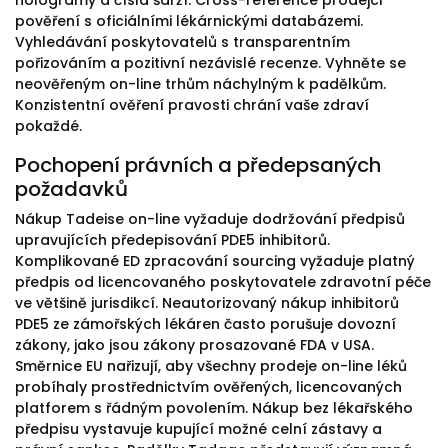
hologramy a čísla šarží. Cross-reference prodejci
pověření s oficiálními lékárnickými databázemi.
Vyhledávání poskytovatelů s transparentním
pořizováním a pozitivní nezávislé recenze. Vyhněte se
neověřeným on-line trhům náchylným k padělkům.
Konzistentní ověření pravosti chrání vaše zdraví
pokaždé.
Pochopení právních a předepsaných
požadavků
Nákup Tadeise on-line vyžaduje dodržování předpisů
upravujících předepisování PDE5 inhibitorů.
Komplikované ED zpracování sourcing vyžaduje platný
předpis od licencovaného poskytovatele zdravotní péče
ve většině jurisdikcí. Neautorizovaný nákup inhibitorů
PDE5 ze zámořských lékáren často porušuje dovozní
zákony, jako jsou zákony prosazované FDA v USA.
Směrnice EU nařizují, aby všechny prodeje on-line léků
probíhaly prostřednictvím ověřených, licencovaných
platforem s řádným povolením. Nákup bez lékařského
předpisu vystavuje kupující možné celní zástavy a