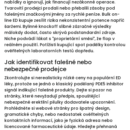
nabídky a ignorují, jak financují nezákonné operace.
Tvarovití prodejci prodali nebo přebalili zásoby pod
falešnými značkovými jmény za rychlé peníze. Bulk on-
line ED kupuje zesílit rizika nekonzistentní potence napříč
šaržemi. Bylinné knockoff slibné zázračné výsledky
málokdy dodat, často skrývá podstandardní zdroje.
Niche podvádí lákat s "proprietární směsi", že flop v
reálném použití. Potížisti kupující spot padělky kontrolou
ověřitelných laboratorních testů dopředu.
Jak identifikovat falešné nebo
nebezpečné prodejce
Zkontrolujte si nerealisticky nízké ceny na populární ED
léky, protože se jedná o klasický padělaný PDE5 inhibitor
signál indikující falešné produkty. Dejte si pozor na
stránky, které nevyžadují předpis, spouštějící
nebezpečné erektilní pilulky dodavatele upozornění.
Prohlédněte si webové stránky pro špatný design,
gramatické chyby, nebo nedostatek ověřitelných
kontaktních informací, jako je fyzická adresa nebo
licencované farmaceutické údaje. Hledejte přehnaná