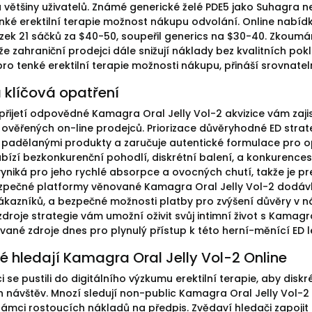
u většiny uživatelů. Známé generické želé PDE5 jako Suhagra 
tenké erektilní terapie možnost nákupu odvolání. Online nabí
zek 21 sáčků za $40-50, soupeřil generics na $30-40. Zkoumán
že zahraniční prodejci dále snižují náklady bez kvalitních po
pro tenké erektilní terapie možnosti nákupu, přináší srovnat
 klíčová opatření
přijetí odpovědné Kamagra Oral Jelly Vol-2 akvizice vám zaji
ověřených on-line prodejců. Priorizace důvěryhodné ED strateg
 padělanými produkty a zaručuje autentické formulace pro o
abízí bezkonkurenční pohodlí, diskrétní balení, a konkurence
vyniká pro jeho rychlé absorpce a ovocných chutí, takže je p
ezpečné platformy věnované Kamagra Oral Jelly Vol-2 dodáv
ákazníků, a bezpečné možnosti platby pro zvýšení důvěry v n
zdroje strategie vám umožní oživit svůj intimní život s Kamagr
vané zdroje dnes pro plynulý přístup k této herní-měnící ED l
dé hledají Kamagra Oral Jelly Vol-2 Online
i se pustili do digitálního výzkumu erektilní terapie, aby diskr
h návštěv. Mnozí sledují non-public Kamagra Oral Jelly Vol-
rámci rostoucích nákladů na předpis. Zvědaví hledači zapoji