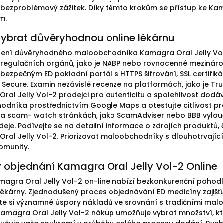
bezproblémový zážitek. Díky těmto krokům se přístup ke Kam
m.
vybrat důvěryhodnou online lékárnu
zení důvěryhodného maloobchodníka Kamagra Oral Jelly Vol-2
regulačních orgánů, jako je NABP nebo rovnocenné mezinárodní 
bezpečným ED pokladní portál s HTTPS šifrování, SSL certifiká
 Secure. Examin nezávislé recenze na platformách, jako je Tr
ral Jelly Vol-2 prodejci pro autenticitu a spolehlivost dodáv
dníka prostřednictvím Google Maps a otestujte citlivost pr
 scam- watch stránkách, jako ScamAdviser nebo BBB vylouč
deje. Podívejte se na detailní informace o zdrojích produktů,
ral Jelly Vol-2. Priorizovat maloobchodníky s dlouhotrvající
omunity.
 objednání Kamagra Oral Jelly Vol-2 Online
agra Oral Jelly Vol-2 on-line nabízí bezkonkurenční pohod
lékárny. Zjednodušený proces objednávání ED medicíny zajišťuje
te si významné úspory nákladů ve srovnání s tradičními malo
í Kamagra Oral Jelly Vol-2 nákup umožňuje vybrat množství, k