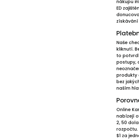
nákupu in
ED zajišt
donucovac
získávání 
Plateb
Naše chec
kliknutí.
to potvrd
postupy, 
neoznačené
produkty 
bez jakýc
naším hl
Porovná
Online Ka
nabízejí o
2, 50 dola
rozpočtu.
$1 za jed