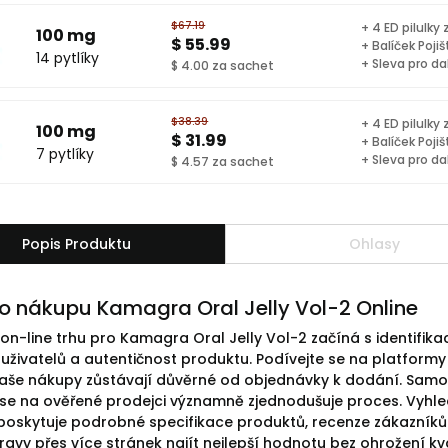
$67.19
+ 4 ED pilulky
100 mg
$ 55.99
+ Balíček Pojiš
14 pytlíky
+ Sleva pro da
$ 4.00 za sachet
$38.39
+ 4 ED pilulky
100 mg
$ 31.99
+ Balíček Pojiš
7 pytlíky
+ Sleva pro da
$ 4.57 za sachet
Popis Produktu
Ohlasy
o nákupu Kamagra Oral Jelly Vol-2 Online
on-line trhu pro Kamagra Oral Jelly Vol-2 začíná s identifikac
živatelů a autentičnost produktu. Podívejte se na platformy na
že vaše nákupy zůstávají důvěrné od objednávky k dodání. Sa
se na ověřené prodejci významně zjednodušuje proces. Vyhled
ý poskytuje podrobné specifikace produktů, recenze zákazník
ravy přes více stránek najít nejlepší hodnotu bez ohrožení kv