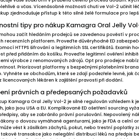
ručuje vaše soukromí v průběhu celého procesu dodání. Ryc
ehlivě a včas. Vícenásobné možnosti chuti ve Vol-2 učinit léčb
kup zjednodušuje přístup k této silné želé formulace pro lepší 
ostní tipy pro nákup Kamagra Oral Jelly Vol
 mohou začít hledáním prodejců se zavedenou pověstí v prod
ch recenzních platforem. Proveďte důvěryhodné ED zabezpeč
omocí HTTPS šifrování a legitimních SSL certifikátů. Examin h
ost před přidáním do košíku. Proveďte legitimní ověření inhi
cemi výrobce z renomovaných zdrojů. Opt pro prodejce nabíze
ntnost. Priorizovat platformy s bezpečnými platebními branam
o. Vyhněte se obchodům, které se zdají podezřele levné, jak č
 licencovaných lékáren k zajištění pravosti při dodání.
ení právních a předepsaných požadavků
kup Kamagra Oral Jelly Vol-2 je silně regulován vzhledem k je
ch, jako jsou USA a EU. Komplikované ED ošetření sourcing vyž
předpisy, aby se zabránilo právní porušování. Nepovolený ná
zákony o dovozu vymáhané agenturami, jako je FDA a celní o
může vést k zásilkám záchytů, pokut, nebo trestní poplatky
e takové transakce jako nelegální distribuci léků na předpis 