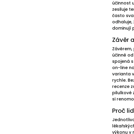
účinnost 
zesiluje 
často sva
odhaluje, 
dominují 
Závěr a
Závěrem, 
účinně od 
spojená s
on-line n
varianta 
rychle. B
recenze z
pilulkové 
si renomo
Proč li
Jednotlivc
lékařskýc
výkonu v 