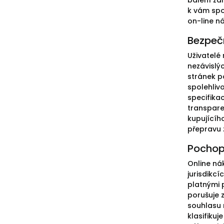
balení za
k vám spol
on-line ná
Bezpečn
Uživatelé
nezávislý
stránek p
spolehliv
specifika
transpare
kupujícíh
přepravu z
Pochop
Online ná
jurisdikcí
platnými 
porušuje 
souhlasu 
klasifikuj