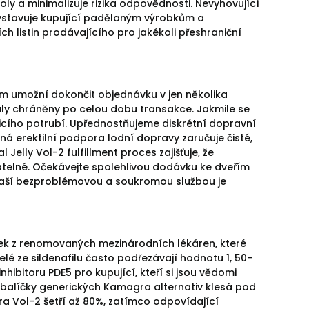
ly a minimalizuje rizika odpovědnosti. Nevyhovující
vystavuje kupující padělaným výrobkům a
listin prodávajícího pro jakékoli přeshraniční
ám umožní dokončit objednávku v jen několika
staly chráněny po celou dobu transakce. Jakmile se
icího potrubí. Upřednostňujeme diskrétní dopravní
 erektilní podpora lodní dopravy zaručuje čisté,
elly Vol-2 fulfillment proces zajišťuje, že
atelné. Očekávejte spolehlivou dodávku ke dveřím
s naší bezproblémovou a soukromou službou je
ček z renomovaných mezinárodních lékáren, které
elé ze sildenafilu často podřezávají hodnotu 1, 50-
nhibitoru PDE5 pro kupující, kteří si jsou vědomi
i balíčky generických Kamagra alternativ klesá pod
ra Vol-2 šetří až 80%, zatímco odpovídající