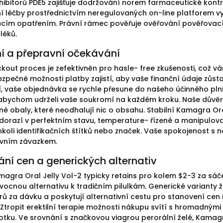
hibitorů PDE5 zajišťuje dodržování norem farmaceutické kontro
ění léčby prostřednictvím neregulovaných on-line platforem 
ím opatřením. Právní rámec pověřuje ověřování pověřovacích 
léků.
ní a přepravní očekávání
kout proces je zefektivněn pro hasle- free zkušenosti, což v
 Bezpečné možnosti platby zajistí, aby vaše finanční údaje zů
í, vaše objednávka se rychle přesune do našeho účinného pln
abychom udrželi vaše soukromí na každém kroku. Naše důvěrná
 obaly, které neodhalují nic o obsahu. Stabilní Kamagra Oral J
dorazí v perfektním stavu, temperature- řízené a manipulov
hkoli identifikačních štítků nebo značek. Vaše spokojenost 
avním závazkem.
ní cen a generických alternativ
magra Oral Jelly Vol-2 typicky retains pro kolem $2-3 za sá
vocnou alternativu k tradičním pilulkám. Generické varianty ž
rů za dávku a poskytují alternativní cestu pro stanovení cen i
 Ztropit erektilní terapie možnosti nákupu svítí s hromadným
notku. Ve srovnání s značkovou viagrou perorální želé, Kamag