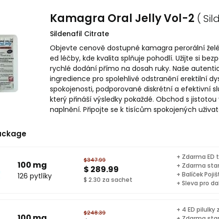
Kamagra Oral Jelly Vol-2
( Sil
Sildenafil Citrate
Objevte cenově dostupné kamagra perorální želé 
ed léčby, kde kvalita splňuje pohodlí. Užijte si b
rychlé dodání přímo na dosah ruky. Naše autenti
ingredience pro spolehlivé odstranění erektilní d
spokojenosti, podporované diskrétní a efektivní s
který přináší výsledky pokaždé. Obchod s jistoto
naplnění. Připojte se k tisícům spokojených uživate
ackage
+ Zdarma ED t
$347.99
100 mg
+ Zdarma sta
$ 289.99
+ Balíček Pojiš
126 pytlíky
$ 2.30 za sachet
+ Sleva pro da
+ 4 ED pilulky
$248.39
100 mg
+ Zdarma sta