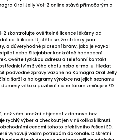
agra Oral Jelly Vol-2 online stává přímočarým a
 zkontrolujte ověřitelné licence lékárny od
certifikace. Ujistěte se, že stránky jsou
ty, a důvěryhodné platební brány, jako je PayPal
ustpilot nebo Sitejabber konkrétně hodnocení
ek. Ověřte fyzickou adresu a telefonní kontakt
ostřednictvím živého chatu nebo e-mailu. Hledat
it podvodné zprávy vázané na Kamagra Oral Jelly
 čísla šarží a hologramy výrobce na jejich seznamu
 domény věku a pozitivní niche fórum zmiňuje v ED
lí, což vám umožní objednat z domova bez
 rychlý výběr a checkout jen v několika kliknutí.
obchodními cenami tohoto efektivního řešení ED.
teré vyhovují vašim potřebám dokonale. Diskrétní