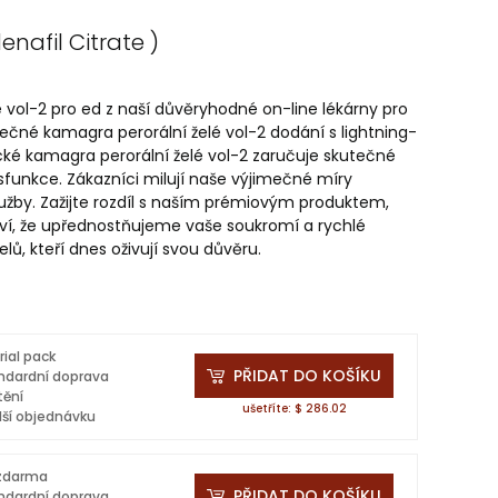
denafil Citrate )
vol-2 pro ed z naší důvěryhodné on-line lékárny pro
ezpečné kamagra perorální želé vol-2 dodání s lightning-
cké kamagra perorální želé vol-2 zaručuje skutečné
ysfunkce. Zákazníci milují naše výjimečné míry
lužby. Zažijte rozdíl s naším prémiovým produktem,
u ví, že upřednostňujeme vaše soukromí a rychlé
lů, kteří dnes oživují svou důvěru.
rial pack
PŘIDAT DO KOŠÍKU
ndardní doprava
tění
ušetříte: $ 286.02
lší objednávku
 zdarma
PŘIDAT DO KOŠÍKU
ndardní doprava