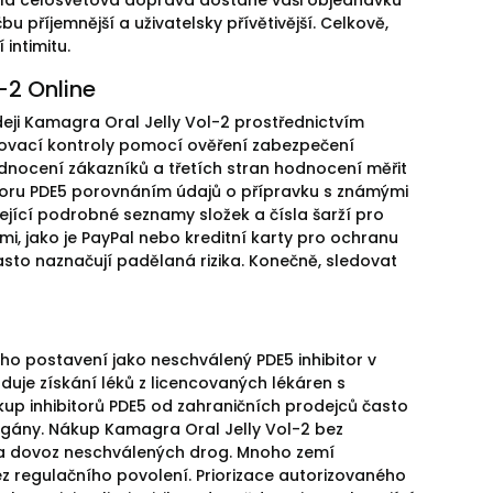
hlá celosvětová doprava dostane vaši objednávku
u příjemnější a uživatelsky přívětivější. Celkově,
intimitu.
-2 Online
eji Kamagra Oral Jelly Vol-2 prostřednictvím
ovací kontroly pomocí ověření zabezpečení
odnocení zákazníků a třetích stran hodnocení měřit
bitoru PDE5 porovnáním údajů o přípravku s známými
jící podrobné seznamy složek a čísla šarží pro
i, jako je PayPal nebo kreditní karty pro ochranu
asto naznačují padělaná rizika. Konečně, sledovat
ho postavení jako neschválený PDE5 inhibitor v
aduje získání léků z licencovaných lékáren s
kup inhibitorů PDE5 od zahraničních prodejců často
rgány. Nákup Kamagra Oral Jelly Vol-2 bez
 za dovoz neschválených drog. Mnoho zemí
bez regulačního povolení. Priorizace autorizovaného