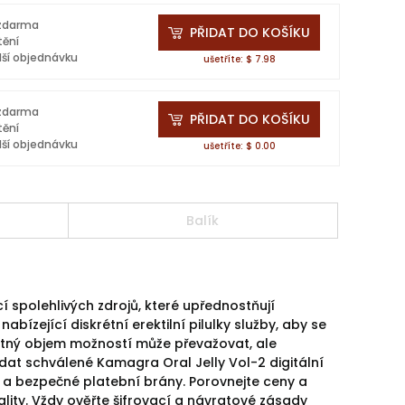
 zdarma
PŘIDAT DO KOŠÍKU
tění
lší objednávku
ušetříte: $ 7.98
 zdarma
PŘIDAT DO KOŠÍKU
tění
lší objednávku
ušetříte: $ 0.00
Balík
í spolehlivých zdrojů, které upřednostňují
bízející diskrétní erektilní pilulky služby, aby se
motný objem možností může převažovat, ale
at schválené Kamagra Oral Jelly Vol-2 digitální
ů a bezpečné platební brány. Porovnejte ceny a
ality. Vždy ověřte šifrovací a návratové zásady