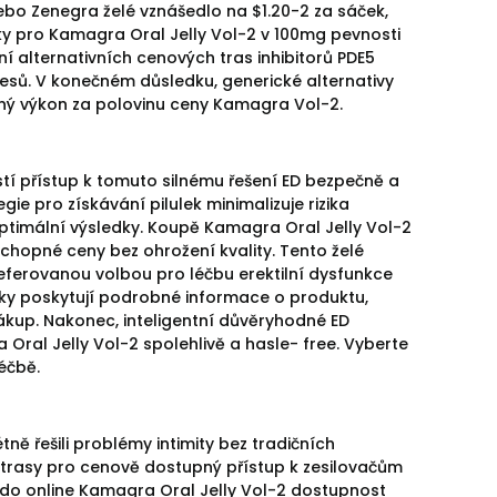
nebo Zenegra želé vznášedlo na $1.20-2 za sáček,
dky pro Kamagra Oral Jelly Vol-2 v 100mg pevnosti
í alternativních cenových tras inhibitorů PDE5
klesů. V konečném důsledku, generické alternativy
elný výkon za polovinu ceny Kamagra Vol-2.
stí přístup k tomuto silnému řešení ED bezpečně a
ie pro získávání pilulek minimalizuje rizika
ptimální výsledky. Koupě Kamagra Oral Jelly Vol-2
schopné ceny bez ohrožení kvality. Tento želé
referovanou volbou pro léčbu erektilní dysfunkce
ky poskytují podrobné informace o produktu,
ákup. Nakonec, inteligentní důvěryhodné ED
a Oral Jelly Vol-2 spolehlivě a hasle- free. Vyberte
éčbě.
étně řešili problémy intimity bez tradičních
2 trasy pro cenově dostupný přístup k zesilovačům
t do online Kamagra Oral Jelly Vol-2 dostupnost