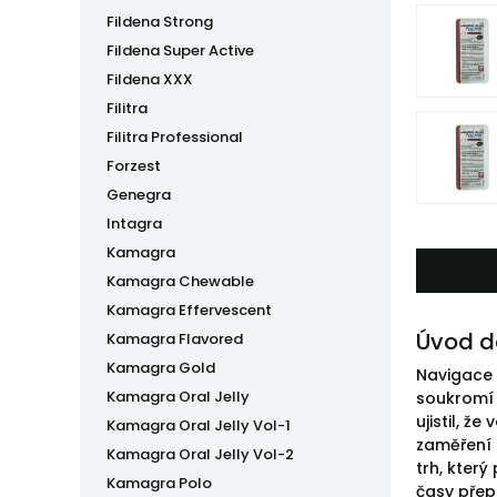
Fildena Strong
Fildena Super Active
Fildena XXX
Filitra
Filitra Professional
Forzest
Genegra
Intagra
Kamagra
Kamagra Chewable
Kamagra Effervescent
Úvod d
Kamagra Flavored
Kamagra Gold
Navigace 
Kamagra Oral Jelly
soukromí u
ujistil, 
Kamagra Oral Jelly Vol-1
zaměření 
Kamagra Oral Jelly Vol-2
trh, kter
Kamagra Polo
časy přep