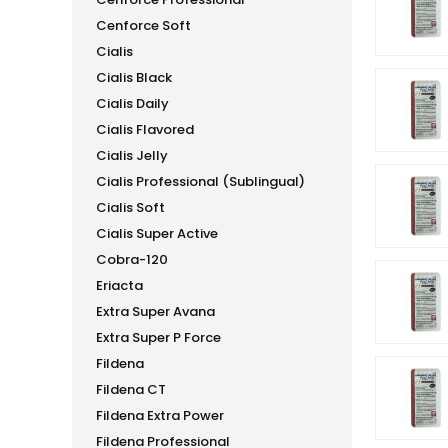
Cenforce Soft
Cialis
Cialis Black
Cialis Daily
Cialis Flavored
Cialis Jelly
Cialis Professional (Sublingual)
Cialis Soft
Cialis Super Active
Cobra-120
Eriacta
Extra Super Avana
Extra Super P Force
Fildena
Fildena CT
Fildena Extra Power
Fildena Professional