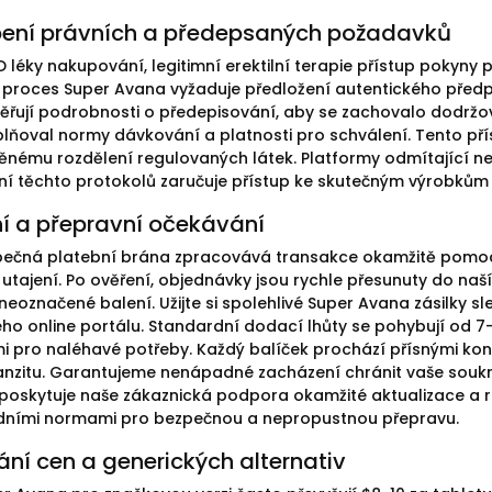
ení právních a předepsaných požadavků
D léky nakupování, legitimní erektilní terapie přístup pokyny
proces Super Avana vyžaduje předložení autentického předp
ěřují podrobnosti o předepisování, aby se zachovalo dodržován
plňoval normy dávkování a platnosti pro schválení. Tento pří
nému rozdělení regulovaných látek. Platformy odmítající nep
í těchto protokolů zaručuje přístup ke skutečným výrobkům
ní a přepravní očekávání
ečná platební brána zpracovává transakce okamžitě pomocí
utajení. Po ověření, objednávky jsou rychle přesunuty do naší 
 neoznačené balení. Užijte si spolehlivé Super Avana zásilky s
ho online portálu. Standardní dodací lhůty se pohybují od 7
 pro naléhavé potřeby. Každý balíček prochází přísnými kontro
nzitu. Garantujeme nenápadné zacházení chránit vaše souk
poskytuje naše zákaznická podpora okamžité aktualizace a roz
dními normami pro bezpečnou a nepropustnou přepravu.
ní cen a generických alternativ