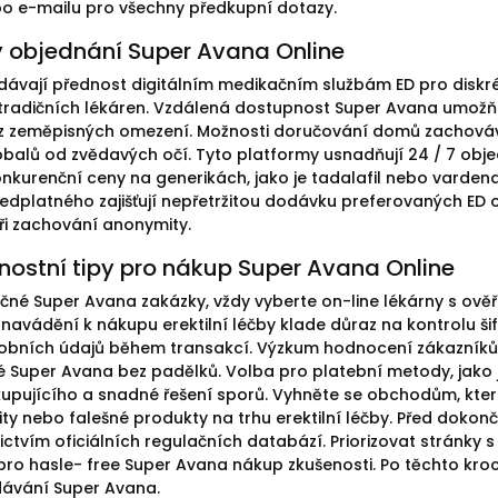
o e-mailu pro všechny předkupní dotazy.
 objednání Super Avana Online
 dávají přednost digitálním medikačním službám ED pro diskré
tradičních lékáren. Vzdálená dostupnost Super Avana umožň
z zeměpisných omezení. Možnosti doručování domů zachováva
balů od zvědavých očí. Tyto platformy usnadňují 24 / 7 obj
nkurenční ceny na generikách, jako je tadalafil nebo vardenaf
edplatného zajišťují nepřetržitou dodávku preferovaných ED 
ři zachování anonymity.
nostní tipy pro nákup Super Avana Online
čné Super Avana zakázky, vždy vyberte on-line lékárny s ověř
navádění k nákupu erektilní léčby klade důraz na kontrolu 
obních údajů během transakcí. Výzkum hodnocení zákazníků a
é Super Avana bez padělků. Volba pro platební metody, jako js
upujícího a snadné řešení sporů. Vyhněte se obchodům, které 
lity nebo falešné produkty na trhu erektilní léčby. Před dokon
ctvím oficiálních regulačních databází. Priorizovat stránky s
ro hasle- free Super Avana nákup zkušenosti. Po těchto krocí
dávání Super Avana.