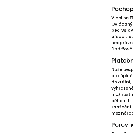
Pochop
V online E
Ovládaný 
pečlivě ov
předpis s
neoprávně
Dodržován
Plateb
Naše bezp
pro úplné 
diskrétní,
vyhrazené
možnostmi
během tra
zpoždění 
mezináro
Porovná