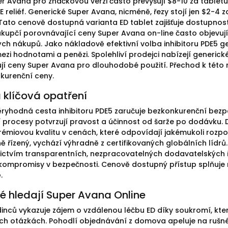
r Avana pro značkovou verzi často převyšují $8-10 za tabletu
E reliéf. Generické Super Avana, nicméně, řezy stojí jen $2-4 
Tato cenově dostupná varianta ED tablet zajišťuje dostupno
kupčí porovnávající ceny Super Avana on-line často objevuj
h nákupů. Jako nákladově efektivní volba inhibitoru PDE5 gen
zi hodnotami a penězi. Spolehliví prodejci nabízejí generick
ují ceny Super Avana pro dlouhodobé použití. Přechod k této
kurenční ceny.
 klíčová opatření
ryhodná cesta inhibitoru PDE5 zaručuje bezkonkurenční bez
 procesy potvrzují pravost a účinnost od šarže po dodávku.
 prémiovou kvalitu v cenách, které odpovídají jakémukoli rozp
vně řízený, vychází výhradně z certifikovaných globálních líd
ictvím transparentních, nezpracovatelných dodavatelských řetě
kompromisy v bezpečnosti. Cenově dostupný přístup splňuje
.
dé hledají Super Avana Online
inců vykazuje zájem o vzdálenou léčbu ED díky soukromí, které
ch otázkách. Pohodlí objednávání z domova apeluje na rušné p