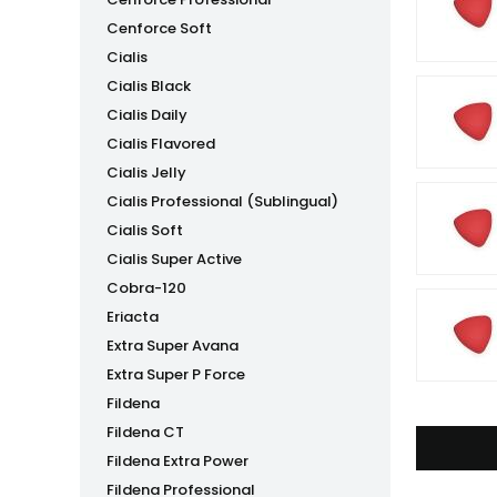
Cenforce Soft
Cialis
Cialis Black
Cialis Daily
Cialis Flavored
Cialis Jelly
Cialis Professional (Sublingual)
Cialis Soft
Cialis Super Active
Cobra-120
Eriacta
Extra Super Avana
Extra Super P Force
Fildena
Fildena CT
Fildena Extra Power
Fildena Professional