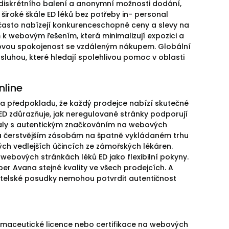
 diskrétního balení a anonymní možnosti dodání,
široké škále ED léků bez potřeby in- personal
 často nabízejí konkurenceschopné ceny a slevy na
 webovým řešením, která minimalizují expozici a
elkovou spokojenost se vzdáleným nákupem. Globální
luhou, které hledají spolehlivou pomoc v oblasti
nline
za předpokladu, že každý prodejce nabízí skutečné
 ED zdůrazňuje, jak neregulované stránky podporují
aly s autentickým značkováním na webových
vná čerstvějším zásobám na špatně vykládaném trhu
ých vedlejších účincích ze zámořských lékáren.
webových stránkách léků ED jako flexibilní pokyny.
er Avana stejné kvality ve všech prodejcích. A
vatelské posudky nemohou potvrdit autentičnost
rmaceutické licence nebo certifikace na webových