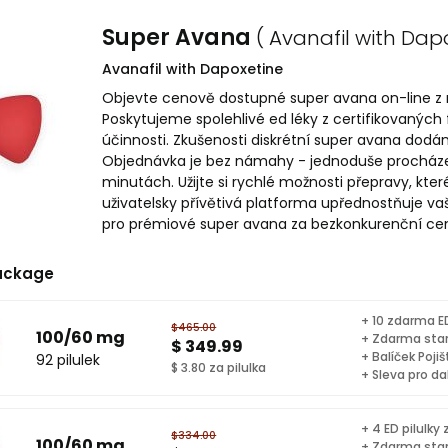
Super Avana
( Avanafil with Dap
Avanafil with Dapoxetine
Objevte cenově dostupné super avana on-line z na
Poskytujeme spolehlivé ed léky z certifikovaných
účinnosti. Zkušenosti diskrétní super avana dod
Objednávka je bez námahy - jednoduše procházet
minutách. Užijte si rychlé možnosti přepravy, kte
uživatelsky přívětivá platforma upřednostňuje vaš
pro prémiové super avana za bezkonkurenční ce
ackage
+ 10 zdarma ED
$465.00
100/60 mg
+ Zdarma sta
$ 349.99
+ Balíček Pojiš
92 pilulek
$ 3.80 za pilulka
+ Sleva pro da
+ 4 ED pilulky
$334.00
100/60 mg
+ Zdarma sta