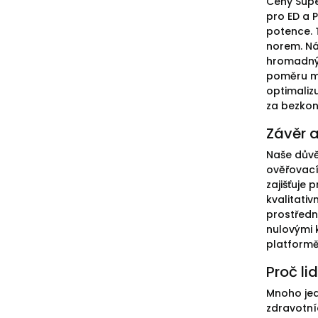
Ceny Supe
pro ED a P
potence. 
norem. Ná
hromadnýc
poměru me
optimaliz
za bezkon
Závěr a
Naše důvě
ověřovací
zajišťuje
kvalitati
prostředn
nulovými 
platformě
Proč li
Mnoho jed
zdravotní