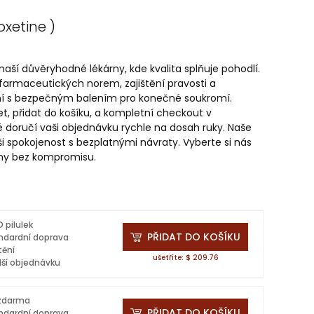
oxetine )
ší důvěryhodné lékárny, kde kvalita splňuje pohodlí.
 farmaceutických norem, zajištění pravosti a
ání s bezpečným balením pro konečné soukromí.
, přidat do košíku, a kompletní checkout v
ré doručí vaši objednávku rychle na dosah ruky. Naše
i spokojenost s bezplatnými návraty. Vyberte si nás
ny bez kompromisu.
 pilulek
PŘIDAT DO KOŠÍKU
ndardní doprava
tění
ušetříte: $ 209.76
lší objednávku
 zdarma
PŘIDAT DO KOŠÍKU
ndardní doprava