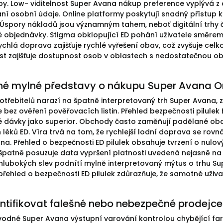
by. Low- viditelnost Super Avana nákup preference vyplývá z
ání osobní údaje. Online platformy poskytují snadný přístup k 
 Úspory nákladů jsou významným tahem, neboť digitální trhy
objednávky. Stigma obklopující ED pohání uživatele směrem k
ychlá doprava zajišťuje rychlé vyřešení obav, což zvyšuje c
t zajišťuje dostupnost osob v oblastech s nedostatečnou obs
né mylné představy o nákupu Super Avana O
třebitelů narazí na špatně interpretovaný trh Super Avana, 
 bez ověření pověřovacích listin. Přehled bezpečnosti pilulek
 dávky jako superior. Obchody často zaměňují padělané ob
 léků ED. Víra trvá na tom, že rychlejší lodní doprava se ro
na. Přehled o bezpečnosti ED pilulek obsahuje tvrzení o nulov
 špatně posuzuje data vypršení platnosti uvedená nejasně na 
hlubokých slev podnítí mylně interpretovaný mýtus o trhu Sup
přehled o bezpečnosti ED pilulek zdůrazňuje, že samotné uži
ntifikovat falešné nebo nebezpečné prodejce
odné Super Avana výstupní varování kontrolou chybějící fa