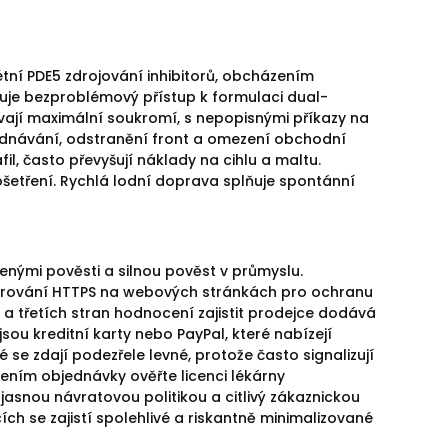
tní PDE5 zdrojování inhibitorů, obcházením
uje bezproblémový přístup k formulaci dual-
jí maximální soukromí, s nepopisnými příkazy na
ednávání, odstranění front a omezení obchodní
il, často převyšují náklady na cihlu a maltu.
ošetření. Rychlá lodní doprava splňuje spontánní
enými pověsti a silnou pověst v průmyslu.
šifrování HTTPS na webových stránkách pro ochranu
 třetích stran hodnocení zajistit prodejce dodává
ou kreditní karty nebo PayPal, které nabízejí
se zdají podezřele levné, protože často signalizují
čením objednávky ověřte licenci lékárny
 jasnou návratovou politikou a citlivý zákaznickou
ch se zajistí spolehlivé a riskantně minimalizované