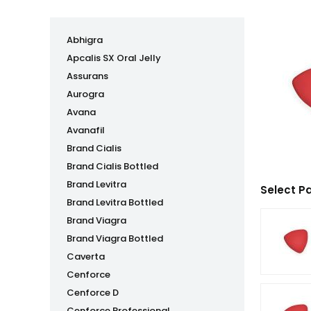
Abhigra
Apcalis SX Oral Jelly
Assurans
Aurogra
Avana
Avanafil
Brand Cialis
Brand Cialis Bottled
Brand Levitra
Select P
Brand Levitra Bottled
Brand Viagra
Brand Viagra Bottled
Caverta
Cenforce
Cenforce D
Cenforce Professional