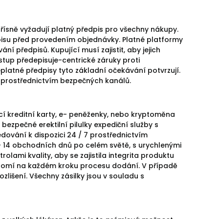
 přísně vyžadují platný předpis pro všechny nákupy.
isu před provedením objednávky. Platné platformy
í předpisů. Kupující musí zajistit, aby jejich
stup předepisuje-centrické záruky proti
latné předpisy tyto základní očekávání potvrzují.
 prostřednictvím bezpečných kanálů.
 kreditní karty, e- peněženky, nebo kryptoměna
bezpečné erektilní pilulky expediční služby s
ledování k dispozici 24 / 7 prostřednictvím
- 14 obchodních dnů po celém světě, s urychlenými
lami kvality, aby se zajistila integrita produktu
romí na každém kroku procesu dodání. V případě
lišení. Všechny zásilky jsou v souladu s