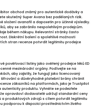
hibitor obchod známý pro autentické dodávky a
tanete skutečný Super Avana bez padělaných rizik.
 složení avanafil a dapoxetin pro účinné výsledky.
íků, aby se zabránilo nespolehlivým prodejcům.
údaje během nákupu. Relevantní stránky často
nost. Diskrétní balení a spolehlivé možnosti
tích stran recenze potvrdit legitimitu prodejce
é pověřovací listiny jako ověřený prodejce léků ED
nocenné mezinárodní orgány. Podívejte se na
ách, aby zajistily, že fungují jako licencovaný
S šifrování a důvěryhodné platební brány chránit
ecenze zákazníků na platformách, jako je Trustpilot
 autenticity produktu. Vyhněte se podezřele
že opravdoví dodavatelé udržují standardní ceny
tů a produktových zdrojů s cílem potvrdit legitimitu
u podporou k dispozici prostřednictvím živého