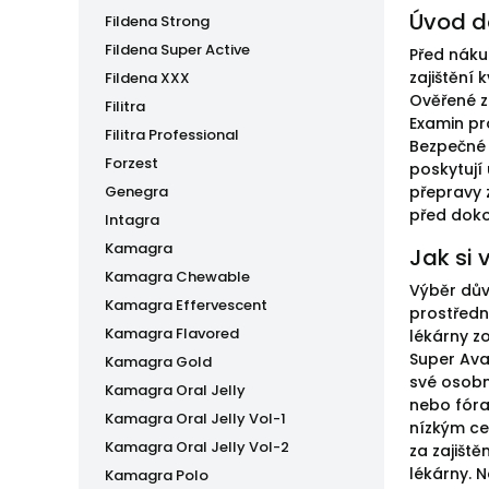
Úvod d
Fildena Strong
Fildena Super Active
Před náku
zajištění 
Fildena XXX
Ověřené z
Filitra
Examin pr
Filitra Professional
Bezpečné 
Forzest
poskytují 
Genegra
přepravy 
před doko
Intagra
Kamagra
Jak si 
Kamagra Chewable
Výběr dův
Kamagra Effervescent
prostředn
Kamagra Flavored
lékárny zo
Super Ava
Kamagra Gold
své osobn
Kamagra Oral Jelly
nebo fóra
Kamagra Oral Jelly Vol-1
nízkým ce
Kamagra Oral Jelly Vol-2
za zajiště
lékárny. 
Kamagra Polo