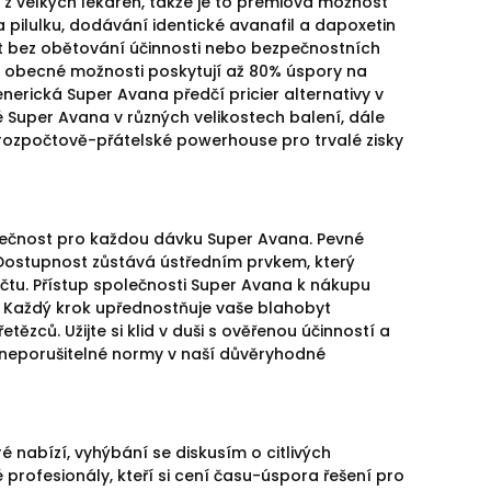
 z velkých lékáren, takže je to prémiová možnost
za pilulku, dodávání identické avanafil a dapoxetin
st bez obětování účinnosti nebo bezpečnostních
í obecné možnosti poskytují až 80% úspory na
erická Super Avana předčí pricier alternativy v
é Super Avana v různých velikostech balení, dále
 rozpočtově-přátelské powerhouse pro trvalé zisky
pečnost pro každou dávku Super Avana. Pevné
 Dostupnost zůstává ústředním prvkem, který
očtu. Přístup společnosti Super Avana k nákupu
rů. Každý krok upřednostňuje vaše blahobyt
zců. Užijte si klid v duši s ověřenou účinností a
 neporušitelné normy v naší důvěryhodné
 nabízí, vyhýbání se diskusím o citlivých
rofesionály, kteří si cení času-úspora řešení pro