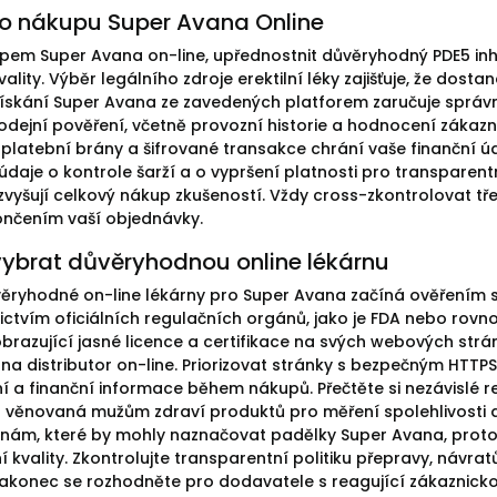
o nákupu Super Avana Online
pem Super Avana on-line, upřednostnit důvěryhodný PDE5 in
kvality. Výběr legálního zdroje erektilní léky zajišťuje, že dos
ískání Super Avana ze zavedených platforem zaručuje správné
odejní pověření, včetně provozní historie a hodnocení zákazn
platební brány a šifrované transakce chrání vaše finanční 
údaje o kontrole šarží a o vypršení platnosti pro transparent
zvyšují celkový nákup zkušeností. Vždy cross-zkontrolovat tře
nčením vaší objednávky.
vybrat důvěryhodnou online lékárnu
ěryhodné on-line lékárny pro Super Avana začíná ověřením sv
ictvím oficiálních regulačních orgánů, jako je FDA nebo rov
brazující jasné licence a certifikace na svých webových stránk
na distributor on-line. Priorizovat stránky s bezpečným HTTP
í a finanční informace během nákupů. Přečtěte si nezávislé r
 věnovaná mužům zdraví produktů pro měření spolehlivosti a
nám, které by mohly naznačovat padělky Super Avana, proto
ní kvality. Zkontrolujte transparentní politiku přepravy, návra
Nakonec se rozhodněte pro dodavatele s reagující zákaznicko