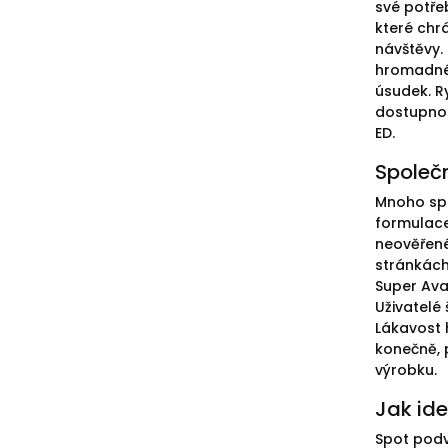
své potře
které chr
návštěvy.
hromadné 
úsudek. R
dostupnos
ED.
Společ
Mnoho spo
formulace
neověřené
stránkách
Super Ava
Uživatelé
Lákavost 
konečně, 
výrobku.
Jak ide
Spot podv