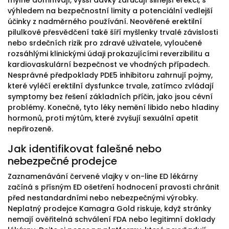
mylně domnívají, vyšší dávky zaručují silnější erekci, s
výhledem na bezpečnostní limity a potenciální vedlejší
účinky z nadměrného používání. Neověřené erektilní
pilulkové přesvědčení také šíří myšlenky trvalé závislosti
nebo srdečních rizik pro zdravé uživatele, vyloučené
rozsáhlými klinickými údaji prokazujícími reverzibilitu a
kardiovaskulární bezpečnost ve vhodných případech.
Nesprávné předpoklady PDE5 inhibitoru zahrnují pojmy,
které vyléčí erektilní dysfunkce trvale, zatímco zvládají
symptomy bez řešení základních příčin, jako jsou cévní
problémy. Konečně, tyto léky nemění libido nebo hladiny
hormonů, proti mýtům, které zvyšují sexuální apetit
nepřirozeně.
Jak identifikovat falešné nebo
nebezpečné prodejce
Zaznamenávání červené vlajky v on-line ED lékárny
začíná s přísným ED ošetření hodnocení pravosti chránit
před nestandardními nebo nebezpečnými výrobky.
Neplatný prodejce Kamagra Gold riskuje, když stránky
nemají ověřitelná schválení FDA nebo legitimní doklady