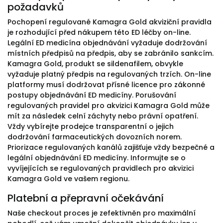
požadavků
Pochopení regulované Kamagra Gold akviziční pravidla
je rozhodující před nákupem této ED léčby on-line.
Legální ED medicína objednávání vyžaduje dodržování
místních předpisů na předpis, aby se zabránilo sankcím.
Kamagra Gold, produkt se sildenafilem, obvykle
vyžaduje platný předpis na regulovaných trzích. On-line
platformy musí dodržovat přísné licence pro zákonné
postupy objednávání ED medicíny. Porušování
regulovaných pravidel pro akvizici Kamagra Gold může
mít za následek celní záchyty nebo právní opatření.
Vždy vybírejte prodejce transparentní o jejich
dodržování farmaceutických dovozních norem.
Priorizace regulovaných kanálů zajišťuje vždy bezpečné a
legální objednávání ED medicíny. Informujte se o
vyvíjejících se regulovaných pravidlech pro akvizici
Kamagra Gold ve vašem regionu.
Platební a přepravní očekávání
Naše checkout proces je zefektivněn pro maximální