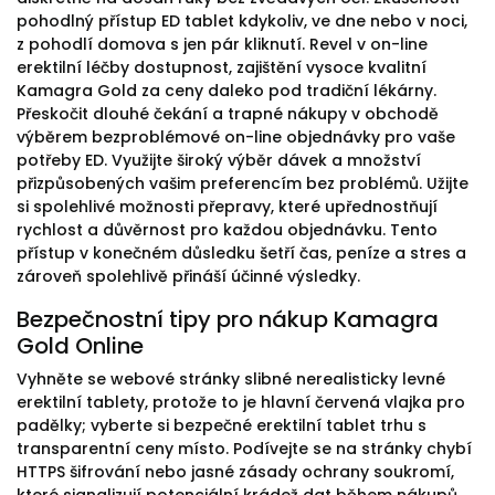
pohodlný přístup ED tablet kdykoliv, ve dne nebo v noci,
z pohodlí domova s jen pár kliknutí. Revel v on-line
erektilní léčby dostupnost, zajištění vysoce kvalitní
Kamagra Gold za ceny daleko pod tradiční lékárny.
Přeskočit dlouhé čekání a trapné nákupy v obchodě
výběrem bezproblémové on-line objednávky pro vaše
potřeby ED. Využijte široký výběr dávek a množství
přizpůsobených vašim preferencím bez problémů. Užijte
si spolehlivé možnosti přepravy, které upřednostňují
rychlost a důvěrnost pro každou objednávku. Tento
přístup v konečném důsledku šetří čas, peníze a stres a
zároveň spolehlivě přináší účinné výsledky.
Bezpečnostní tipy pro nákup Kamagra
Gold Online
Vyhněte se webové stránky slibné nerealisticky levné
erektilní tablety, protože to je hlavní červená vlajka pro
padělky; vyberte si bezpečné erektilní tablet trhu s
transparentní ceny místo. Podívejte se na stránky chybí
HTTPS šifrování nebo jasné zásady ochrany soukromí,