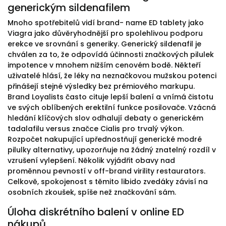
generickým sildenafilem
Mnoho spotřebitelů vidí brand- name ED tablety jako
Viagra jako důvěryhodnější pro spolehlivou podporu
erekce ve srovnání s generiky. Generický sildenafil je
chválen za to, že odpovídá účinnosti značkových pilulek
impotence v mnohem nižším cenovém bodě. Někteří
uživatelé hlásí, že léky na neznačkovou mužskou potenci
přinášejí stejné výsledky bez prémiového markupu.
Brand Loyalists často cituje lepší balení a vnímá čistotu
ve svých oblíbených erektilní funkce posilovače. Vzácná
hledání klíčových slov odhalují debaty o generickém
tadalafilu versus značce Cialis pro trvalý výkon.
Rozpočet nakupující upřednostňují generické modré
pilulky alternativy, upozorňuje na žádný znatelný rozdíl v
vzrušení vylepšení. Několik vyjádřit obavy nad
proměnnou pevností v off-brand virility restaurators.
Celkově, spokojenost s těmito libido zvedáky závisí na
osobních zkoušek, spíše než značkování sám.
Úloha diskrétního balení v online ED
nákupů