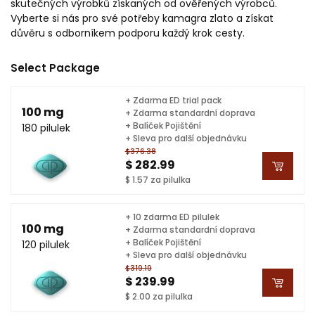
skutečných výrobků získaných od ověřených výrobců.
Vyberte si nás pro své potřeby kamagra zlato a získat
důvěru s odborníkem podporu každý krok cesty.
Select Package
+ Zdarma ED trial pack
100 mg
+ Zdarma standardní doprava
+ Balíček Pojištění
180 pilulek
+ Sleva pro další objednávku
$376.38
$ 282.99
$ 1.57 za pilulka
+ 10 zdarma ED pilulek
100 mg
+ Zdarma standardní doprava
+ Balíček Pojištění
120 pilulek
+ Sleva pro další objednávku
$319.19
$ 239.99
$ 2.00 za pilulka