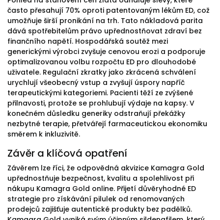
Pohled na stanovení cen zlata odhaluje slevy, které
často přesahují 70% oproti patentovaným lékům ED, což
umožňuje širší pronikání na trh. Tato nákladová parita
dává spotřebitelům právo upřednostňovat zdraví bez
finančního napětí. Hospodářská soutěž mezi
generickými výrobci zvyšuje cenovou erozi a podporuje
optimalizovanou volbu rozpočtu ED pro dlouhodobé
uživatele. Regulační zkratky jako zkrácená schválení
urychlují všeobecný vstup a zvyšují úspory napříč
terapeutickými kategoriemi. Pacienti těží ze zvýšené
přilnavosti, protože se prohlubují výdaje na kapsy. V
konečném důsledku generiky odstraňují překážky
nezbytné terapie, přetvářejí farmaceutickou ekonomiku
směrem k inkluzivitě.
Závěr a klíčová opatření
Závěrem lze říci, že odpovědná akvizice Kamagra Gold
upřednostňuje bezpečnost, kvalitu a spolehlivost při
nákupu Kamagra Gold online. Přijetí důvěryhodné ED
strategie pro získávání pilulek od renomovaných
prodejců zajišťuje autentické produkty bez padělků.
Kamagra Gold vyniká svým účinným sildenafilem, který