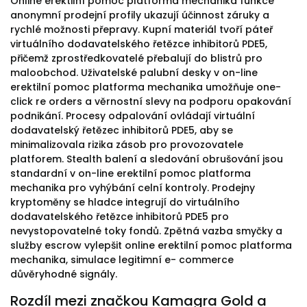
Online erektilní pomoc platforma mechanika funkce
anonymní prodejní profily ukazují účinnost záruky a
rychlé možnosti přepravy. Kupní materiál tvoří páteř
virtuálního dodavatelského řetězce inhibitorů PDE5,
přičemž zprostředkovatelé přebalují do blistrů pro
maloobchod. Uživatelské palubní desky v on-line
erektilní pomoc platforma mechanika umožňuje one-
click re orders a věrnostní slevy na podporu opakování
podnikání. Procesy odpalování ovládají virtuální
dodavatelský řetězec inhibitorů PDE5, aby se
minimalizovala rizika zásob pro provozovatele
platforem. Stealth balení a sledování obrušování jsou
standardní v on-line erektilní pomoc platforma
mechanika pro vyhýbání celní kontroly. Prodejny
kryptoměny se hladce integrují do virtuálního
dodavatelského řetězce inhibitorů PDE5 pro
nevystopovatelné toky fondů. Zpětná vazba smyčky a
služby escrow vylepšit online erektilní pomoc platforma
mechanika, simulace legitimní e- commerce
důvěryhodné signály.
Rozdíl mezi značkou Kamagra Gold a