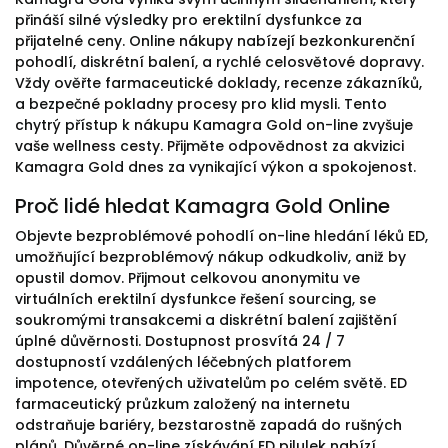
přináší silné výsledky pro erektilní dysfunkce za
přijatelné ceny. Online nákupy nabízejí bezkonkurenční
pohodlí, diskrétní balení, a rychlé celosvětové dopravy.
Vždy ověřte farmaceutické doklady, recenze zákazníků,
a bezpečné pokladny procesy pro klid mysli. Tento
chytrý přístup k nákupu Kamagra Gold on-line zvyšuje
vaše wellness cesty. Přijměte odpovědnost za akvizici
Kamagra Gold dnes za vynikající výkon a spokojenost.
Proč lidé hledat Kamagra Gold Online
Objevte bezproblémové pohodlí on-line hledání léků ED,
umožňující bezproblémový nákup odkudkoliv, aniž by
opustil domov. Přijmout celkovou anonymitu ve
virtuálních erektilní dysfunkce řešení sourcing, se
soukromými transakcemi a diskrétní balení zajištění
úplné důvěrnosti. Dostupnost prosvítá 24 / 7
dostupností vzdálených léčebných platforem
impotence, otevřených uživatelům po celém světě. ED
farmaceutický průzkum založený na internetu
odstraňuje bariéry, bezstarostně zapadá do rušných
plánů. Důvěrné on-line získávání ED pilulek nabízí