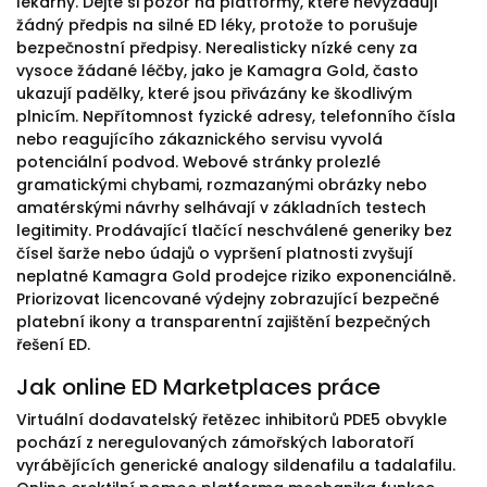
lékárny. Dejte si pozor na platformy, které nevyžadují
žádný předpis na silné ED léky, protože to porušuje
bezpečnostní předpisy. Nerealisticky nízké ceny za
vysoce žádané léčby, jako je Kamagra Gold, často
ukazují padělky, které jsou přivázány ke škodlivým
plnicím. Nepřítomnost fyzické adresy, telefonního čísla
nebo reagujícího zákaznického servisu vyvolá
potenciální podvod. Webové stránky prolezlé
gramatickými chybami, rozmazanými obrázky nebo
amatérskými návrhy selhávají v základních testech
legitimity. Prodávající tlačící neschválené generiky bez
čísel šarže nebo údajů o vypršení platnosti zvyšují
neplatné Kamagra Gold prodejce riziko exponenciálně.
Priorizovat licencované výdejny zobrazující bezpečné
platební ikony a transparentní zajištění bezpečných
řešení ED.
Jak online ED Marketplaces práce
Virtuální dodavatelský řetězec inhibitorů PDE5 obvykle
pochází z neregulovaných zámořských laboratoří
vyrábějících generické analogy sildenafilu a tadalafilu.