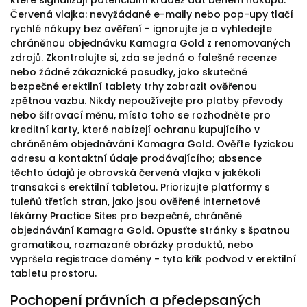
které signalizují potenciální krádež dat během nákupů.
Červená vlajka: nevyžádané e-maily nebo pop-upy tlačí
rychlé nákupy bez ověření - ignorujte je a vyhledejte
chráněnou objednávku Kamagra Gold z renomovaných
zdrojů. Zkontrolujte si, zda se jedná o falešné recenze
nebo žádné zákaznické posudky, jako skutečné
bezpečné erektilní tablety trhy zobrazit ověřenou
zpětnou vazbu. Nikdy nepoužívejte pro platby převody
nebo šifrovací měnu, místo toho se rozhodněte pro
kreditní karty, které nabízejí ochranu kupujícího v
chráněném objednávání Kamagra Gold. Ověřte fyzickou
adresu a kontaktní údaje prodávajícího; absence
těchto údajů je obrovská červená vlajka v jakékoli
transakci s erektilní tabletou. Priorizujte platformy s
tuleňů třetích stran, jako jsou ověřené internetové
lékárny Practice Sites pro bezpečné, chráněné
objednávání Kamagra Gold. Opusťte stránky s špatnou
gramatikou, rozmazané obrázky produktů, nebo
vypršela registrace domény - tyto křik podvod v erektilní
tabletu prostoru.
Pochopení právních a předepsaných