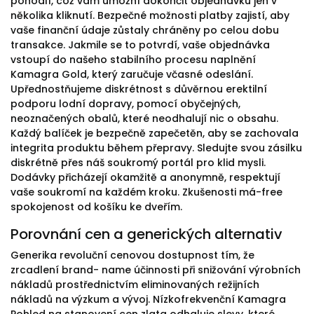
pohodlí, což vám umožní dokončit objednávku jen v
několika kliknutí. Bezpečné možnosti platby zajistí, aby
vaše finanční údaje zůstaly chráněny po celou dobu
transakce. Jakmile se to potvrdí, vaše objednávka
vstoupí do našeho stabilního procesu naplnění
Kamagra Gold, který zaručuje včasné odeslání.
Upřednostňujeme diskrétnost s důvěrnou erektilní
podporu lodní dopravy, pomocí obyčejných,
neoznačených obalů, které neodhalují nic o obsahu.
Každý balíček je bezpečně zapečetěn, aby se zachovala
integrita produktu během přepravy. Sledujte svou zásilku
diskrétně přes náš soukromý portál pro klid mysli.
Dodávky přicházejí okamžitě a anonymně, respektují
vaše soukromí na každém kroku. Zkušenosti má-free
spokojenost od košíku ke dveřím.
Porovnání cen a generických alternativ
Generika revoluční cenovou dostupnost tím, že
zrcadlení brand- name účinnosti při snižování výrobních
nákladů prostřednictvím eliminovaných režijních
nákladů na výzkum a vývoj. Nízkofrekvenční Kamagra