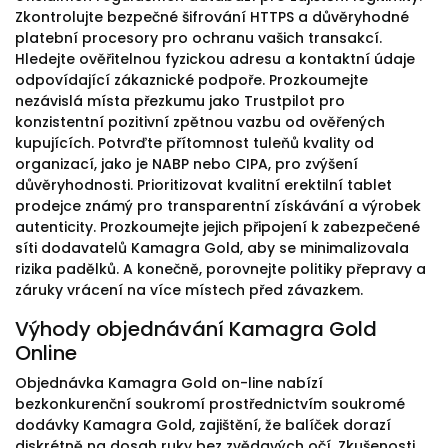
Zkontrolujte bezpečné šifrování HTTPS a důvěryhodné
platební procesory pro ochranu vašich transakcí.
Hledejte ověřitelnou fyzickou adresu a kontaktní údaje
odpovídající zákaznické podpoře. Prozkoumejte
nezávislá místa přezkumu jako Trustpilot pro
konzistentní pozitivní zpětnou vazbu od ověřených
kupujících. Potvrďte přítomnost tuleňů kvality od
organizací, jako je NABP nebo CIPA, pro zvýšení
důvěryhodnosti. Prioritizovat kvalitní erektilní tablet
prodejce známý pro transparentní získávání a výrobek
autenticity. Prozkoumejte jejich připojení k zabezpečené
síti dodavatelů Kamagra Gold, aby se minimalizovala
rizika padělků. A konečně, porovnejte politiky přepravy a
záruky vrácení na více místech před závazkem.
Výhody objednávání Kamagra Gold
Online
Objednávka Kamagra Gold on-line nabízí
bezkonkurenční soukromí prostřednictvím soukromé
dodávky Kamagra Gold, zajištění, že balíček dorazí
diskrétně na dosah ruky bez zvědavých očí. Zkušenosti