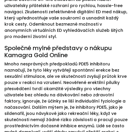
uživatelsky přátelské rozhraní pro rychlou, hassle-free
navigaci. Zkušenosti zefektivněné digitální ED med nákup,
který upřednostňuje vaše soukromí a usnadnit každý
krok cesty. Odemknout bezmezné možnosti v
anonymních virtuálních ED vyhledávačích služeb šitých
pro moderní životní styl.
Společné mylné představy o nákupu
Kamagra Gold Online
Mnoho nesprávných předpokladů PDE5 inhibitoru
naznačují, že tyto léky vytvářejí spontánní erekce bez
sexuální stimulace, ale ve skutečnosti zvyšují průtok krve
pouze v reakci na vzrušení. Neověřené erektilní pilulky
přesvědčení tvrdí okamžité výsledky pro všechny
uživatele bez ohledu na dávkování nebo zdravotní
faktory, ignoruje, že účinky se liší individuální fyziologie a
načasování. Dalším mýtem je, že inhibitory PDE5, jako je
sildenafil, jsou návykové jako rekreační léky, když ve
skutečnosti nemají žádné riziko závislosti a pracují pouze
prostřednictvím dočasné inhibice enzymů. Lidé se často