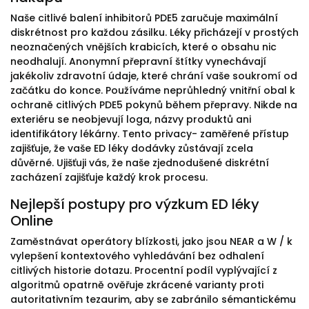
Naše citlivé balení inhibitorů PDE5 zaručuje maximální
diskrétnost pro každou zásilku. Léky přicházejí v prostých
neoznačených vnějších krabicích, které o obsahu nic
neodhalují. Anonymní přepravní štítky vynechávají
jakékoliv zdravotní údaje, které chrání vaše soukromí od
začátku do konce. Používáme neprůhledný vnitřní obal k
ochraně citlivých PDE5 pokynů během přepravy. Nikde na
exteriéru se neobjevují loga, názvy produktů ani
identifikátory lékárny. Tento privacy- zaměřené přístup
zajišťuje, že vaše ED léky dodávky zůstávají zcela
důvěrné. Ujišťuji vás, že naše zjednodušené diskrétní
zacházení zajišťuje každý krok procesu.
Nejlepší postupy pro výzkum ED léky
Online
Zaměstnávat operátory blízkosti, jako jsou NEAR a W / k
vylepšení kontextového vyhledávání bez odhalení
citlivých historie dotazu. Procentní podíl vyplývající z
algoritmů opatrně ověřuje zkrácené varianty proti
autoritativním tezaurim, aby se zabránilo sémantickému