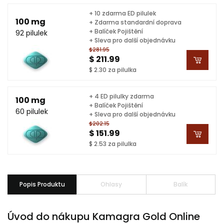
+ 10 zdarma ED pilulek
100 mg
+ Zdarma standardní doprava
+ Balíček Pojištění
92 pilulek
+ Sleva pro další objednávku
$281.95
$ 211.99
$ 2.30 za pilulka
+ 4 ED pilulky zdarma
100 mg
+ Balíček Pojištění
60 pilulek
+ Sleva pro další objednávku
$202.15
$ 151.99
$ 2.53 za pilulka
Popis Produktu
Ohlasy
Balík
Úvod do nákupu Kamagra Gold Online