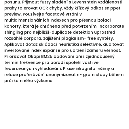
posunu. Přijmout fuzzy sladění s Levenshtein vzdálenosti
prahy tolerovat OCR chyby, vždy křížový odkaz snippet
preview. Používejte facetové vrtání v
multidimenzionálních indexech pro přesnou izolaci
kohorty, která je chráněna před potvrzením. Incorporate
shingling pro nejbližší-duplicate detektion uprostřed
rozsáhlé corpora, zajištění plagiarism- free syntézy.
Aplikovat dotaz skládací heuristika selektivně, auditovat
invertované index expanze pro udržení záměru věrnost.
Priorizovat Okapi BM25 bodování přes zjednodušený
termín frekvence pro pořadí spolehlivosti ve
federovaných vyhledávání. Praxe inkognito režimy a
relace prořezávání anonymizovat n- gram stopy během
průzkumného výzkumu.