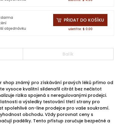
 zdarma
PŘIDAT DO KOŠÍKU
tění
lší objednávku
ušetříte: $ 0.00
Balík
or shop známý pro získávání pravých léků přímo od
e vysoce kvalitní sildenafil citrát bez nečistot
lizuje rizika spojená s neregulovanými prodejci.
latnosti a výsledky testování třetí strany pro
at spolehlivé on-line prodejce pro vaše soukromí.
věryhodnost obchodu. Vždy porovnat ceny s
načují padělky. Tento přístup zaručuje bezpečné a