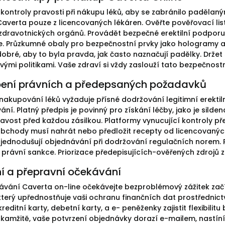
te kontroly pravosti při nákupu léků, aby se zabránilo paděla
averta pouze z licencovaných lékáren. Ověřte pověřovací list
dravotnických orgánů. Provádět bezpečné erektilní podporu
ce. Průzkumné obaly pro bezpečnostní prvky jako hologramy a 
 dobré, aby to byla pravda, jak často naznačují padělky. Drže
vými politikami. Vaše zdraví si vždy zaslouží tato bezpečnostn
ení právních a předepsaných požadavků
 nakupování léků vyžaduje přísné dodržování legitimní erektiln
ní. Platný předpis je povinný pro získání léčby, jako je sild
ravost před každou zásilkou. Platformy vynucující kontroly 
 Obchody musí nahrát nebo předložit recepty od licencovan
zjednodušují objednávání při dodržování regulačních norem.
 právní sankce. Priorizace předepisujících-ověřených zdrojů 
ní a přepravní očekávání
návání Caverta on-line očekávejte bezproblémový zážitek z
který upřednostňuje vaši ochranu finančních dat prostřednict
kreditní karty, debetní karty, a e- peněženky zajistit flexibili
kamžitě, vaše potvrzení objednávky dorazí e-mailem, nastín