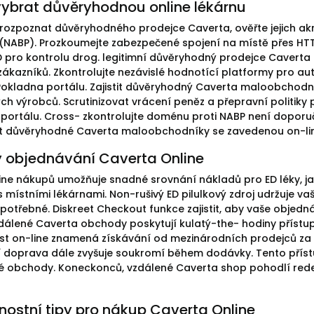
vybrat důvěryhodnou online lékárnu
 rozpoznat důvěryhodného prodejce Caverta, ověřte jejich akr
(NABP). Prozkoumejte zabezpečené spojení na místě přes HT
D pro kontrolu drog. legitimní důvěryhodný prodejce Caverta 
ákazníků. Zkontrolujte nezávislé hodnotící platformy pro au
okladna portálu. Zajistit důvěryhodný Caverta maloobchod
ch výrobců. Scrutinizovat vrácení peněz a přepravní politi
portálu. Cross- zkontrolujte doménu proti NABP není doporuč
at důvěryhodné Caverta maloobchodníky se zavedenou on-line
 objednávání Caverta Online
ine nákupů umožňuje snadné srovnání nákladů pro ED léky, jak
s místními lékárnami. Non-rušivý ED pilulkový zdroj udržuje 
 potřebné. Diskreet Checkout funkce zajistit, aby vaše objed
dálené Caverta obchody poskytují kulatý-the- hodiny přístu
t on-line znamená získávání od mezinárodních prodejců za 
doprava dále zvyšuje soukromí během dodávky. Tento přístup
 obchody. Koneckonců, vzdálené Caverta shop pohodlí redefinu
ostní tipy pro nákup Caverta Online