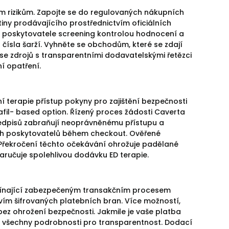
ným rizikům. Zapojte se do regulovaných nákupních
iny prodávajícího prostřednictvím oficiálních
 poskytovatele screening kontrolou hodnocení a
čísla šarží. Vyhněte se obchodům, které se zdají
t se zdrojů s transparentními dodavatelskými řetězci
í opatření.
í terapie přístup pokyny pro zajištění bezpečnosti
enafil- based option. Řízený proces žádosti Caverta
předpisů zabraňují neoprávněnému přístupu a
ých poskytovatelů během checkout. Ověřené
 Překročení těchto očekávání ohrožuje padělané
zaručuje spolehlivou dodávku ED terapie.
ačínající zabezpečeným transakčním procesem
vím šifrovaných platebních bran. Více možností,
tu bez ohrožení bezpečnosti. Jakmile je vaše platba
í všechny podrobnosti pro transparentnost. Dodací