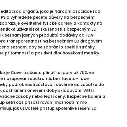
editaci od orgánů, jako je Národní asociace rad
TPS a vyhledejte pečetě důvěry na bezpečném
zobrazuje ověřitelné fyzické adresy a kontakty na
tentické uživatelské zkušenosti s bezpečným ED
ník seznam jasných produktů dodávky od FDA-
ky pro transparentnost na bezpečném ED drogovém
eno seznam, aby se zabránilo zběhlé stránky.
 přítomností a pozitivní dlouhověkosti metriky.
o je Caverta, často přináší úspory až 70% ve
vaše nakupování soukromé, bez faceto- face
návky podrobnosti zůstávají důvěrné od začátku do
p, odstranění omezení doby skladování. Větší
vzácné zásoby nebo lepší ceny. Bezpečné balení a
 šetří čas při rozšiřování možností mimo
jí, jak uživatelé přístup spolehlivé řešení ED