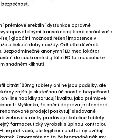
u bezpečnost.
ní prémiové erektilní dysfunkce opravné
nevystopovatelnými transakcemi, které chrání vaše
ízejí globální možnosti řešení impotence v
otíže a čekací doby navždy. Odhalte důvěrné
daje. Bezpodmínečně anonymní ED med lokátor
edávání do soukromé digitální ED farmaceutické
m snadném kliknutí.
l citrát 100mg tablety online jsou padělky, ale
kárny zajišťuje skutečnou účinnost a bezpečnost.
on-line nabídky zaručují kvalitu, jako prémiové
nnosti. Myšlenka, že noční doprava je standard
- renomované prodejci poskytují sledované
ické webové stránky prodávají skutečné tablety
 stejný farmaceutický výrobek s úplnou kontrolou
ine přetrvává, ale legitimní platformy ověřují
zkratek. Zapomeňte na to, že hromadné nákupy