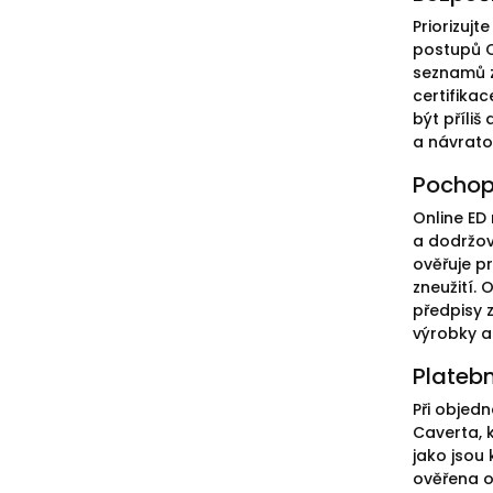
Priorizuj
postupů C
seznamů z
certifika
být příliš
a návrato
Pochop
Online ED
a dodržová
ověřuje p
zneužití.
předpisy 
výrobky a
Plateb
Při objed
Caverta, 
jako jsou 
ověřena o