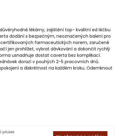
ůvěryhodné lékárny, zajištění top- kvalitní ed léčbu
averta dodání s bezpečným, neoznačených balení pro
 z certifikovaných farmaceutických norem, zaručené
ačí jen prohlížet, vybrat dávkování a dokončit rychlý
tforma usnadňuje dostat caverta bez komplikací.
jednávek dorazí v pouhých 2-5 pracovních dnů.
uspokojení a diskrétnost na každém kroku. Odemknout
 pilulek