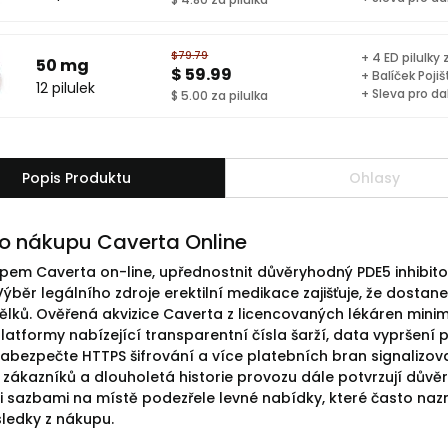
$79.79
+ 4 ED pilulky
50 mg
$ 59.99
+ Balíček Pojiš
12 pilulek
+ Sleva pro da
$ 5.00 za pilulka
Popis Produktu
Ohlasy
o nákupu Caverta Online
pem Caverta on-line, upřednostnit důvěryhodný PDE5 inhibit
ýběr legálního zdroje erektilní medikace zajišťuje, že dostanet
lků. Ověřená akvizice Caverta z licencovaných lékáren minima
latformy nabízející transparentní čísla šarží, data vypršení p
Zabezpečte HTTPS šifrování a více platebních bran signalizov
 zákazníků a dlouholetá historie provozu dále potvrzují dů
mi sazbami na místě podezřele levné nabídky, které často naz
sledky z nákupu.