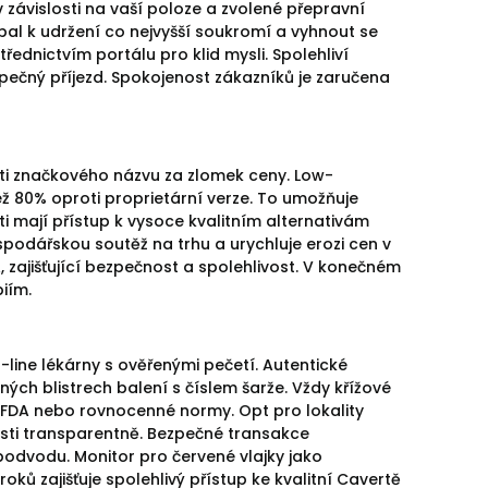
 závislosti na vaší poloze a zvolené přepravní
obal k udržení co nejvyšší soukromí a vyhnout se
třednictvím portálu pro klid mysli. Spolehliví
ezpečný příjezd. Spokojenost zákazníků je zaručena
ti značkového názvu za zlomek ceny. Low-
ž 80% oproti proprietární verze. To umožňuje
i mají přístup k vysoce kvalitním alternativám
spodářskou soutěž na trhu a urychluje erozi cen v
, zajišťující bezpečnost a spolehlivost. V konečném
iím.
line lékárny s ověřenými pečetí. Autentické
ých blistrech balení s číslem šarže. Vždy křížové
e FDA nebo rovnocenné normy. Opt pro lokality
osti transparentně. Bezpečné transakce
 podvodu. Monitor pro červené vlajky jako
ků zajišťuje spolehlivý přístup ke kvalitní Cavertě