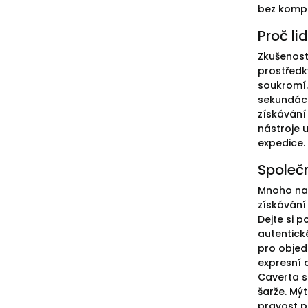
bez kompr
Proč li
Zkušenost
prostředk
soukromí.
sekundách
získávání
nástroje 
expedice.
Společ
Mnoho nak
získávání
Dejte si 
autentick
pro objed
expresní 
Caverta s
šarže. Mý
pravost p