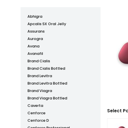
Abhigra
Apcalis SX Oral Jelly
Assurans
Aurogra
Avana
Avanafil
Brand Cialis
Brand Cialis Bottled
Brand Levitra
Brand Levitra Bottled
Brand Viagra
Brand Viagra Bottled
Caverta
Select P
Cenforce
Cenforce D
Cenforce Professional