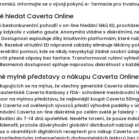
omisů. Informujte se o vývoji pokynů e- farmacie pro trvalo
dé hledat Caverta Online
i bezkonkurenční pohodlí v on-line hledání léků ED, procháze
y kdykoliv z vašeho gauče. Anonymita vládne s diskrétními, 
 Dostupnost exploduje díky intuitivním platformám, které nab
. Bezešvé virtuální ED nápravné zakázky eliminuje lékárny p
 erektilní pomoci, kde se nikdy nevyskytují žádné osobní ú
určit přesné zápasy bez fanfare. Transformovat rutinní vyhl
 Bezmezná dostupnost splňuje naprostou diskrétnost v každé
né mylné představy o nákupu Caverta Online
upujících se na mýtus, že všechny generické Caverta sildenafi
 autentické Caverta Ranbaxy z FDA- schválené mezinárodní lé
pozor na mylnou představu, že nejlevnější koupit Caverta 50mg 
é Caverta od ověřených vývozců předčí výhodné padělky v úči
návání Caverta on-line diskrétně po celém světě je falešný 
dodání do 7-14 dnů spolehlivě. Nevěřte tvrzení, že pouze ind
ildenafil, protože důvěryhodní globální distributoři nabízejí
tus o okamžitých digitálních receptech pro nákup Caverta on-l
rostřednictvím zabezpečených dodavatelských řetězců bez 