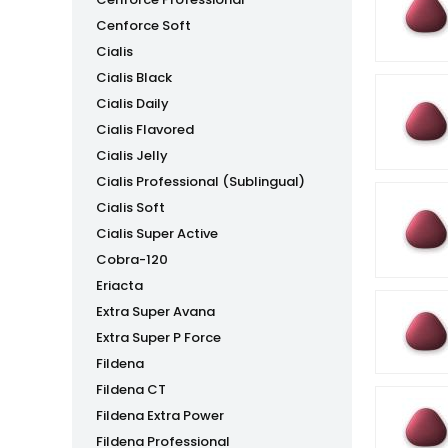
Cenforce Soft
Cialis
Cialis Black
Cialis Daily
Cialis Flavored
Cialis Jelly
Cialis Professional (Sublingual)
Cialis Soft
Cialis Super Active
Cobra-120
Eriacta
Extra Super Avana
Extra Super P Force
Fildena
Fildena CT
Fildena Extra Power
Fildena Professional