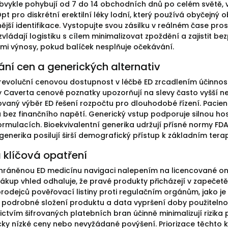
obvykle pohybují od 7 do 14 obchodních dnů po celém světě, v
t pro diskrétní erektilní léky lodní, který používá obyčejný 
nější identifikace. Vystopujte svou zásilku v reálném čase pros
vládají logistiku s cílem minimalizovat zpoždění a zajistit b
mi výnosy, pokud balíček nesplňuje očekávání.
ní cen a generických alternativ
revoluční cenovou dostupnost v léčbě ED zrcadlením účinnos
 Caverta cenové poznatky upozorňují na slevy často vyšší ne
ovaný výběr ED řešení rozpočtu pro dlouhodobé řízení. Pacient
lu bez finančního napětí. Generický vstup podporuje silnou ho
ormulacích. Bioekvivalentní generika udržují přísné normy FDA
generika posilují širší demografický přístup k základním terap
 klíčová opatření
chráněnou ED medicínu navigaci nalepením na licencované on-
ákup vhled odhaluje, že pravé produkty přicházejí v zapečetěn
prodejců pověřovací listiny proti regulačním orgánům, jako j
í podrobné složení produktu a data vypršení doby použiteln
ictvím šifrovaných platebních bran účinně minimalizují rizika
cky nízké ceny nebo nevyžádané povýšení. Priorizace těchto kro