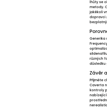
lhůty se 
metody. Op
jakékoli v
dopravci z
bezplatný
Porovná
Generika 
Frequency
optimaliz
sildenafi
různých f
důsledku 
Závěr a
Přijměte 
Caverta n
kontroly 
nabízejíc
prostředn
nerealisti