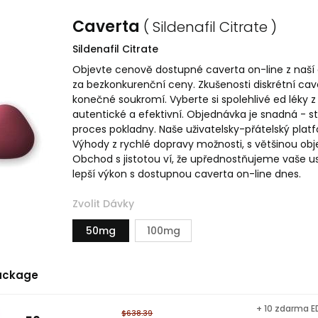
Caverta
( Sildenafil Citrate )
Sildenafil Citrate
Objevte cenově dostupné caverta on-line z naší d
za bezkonkurenční ceny. Zkušenosti diskrétní c
konečné soukromí. Vyberte si spolehlivé ed léky
autentické a efektivní. Objednávka je snadná - st
proces pokladny. Naše uživatelsky-přátelský pla
Výhody z rychlé dopravy možnosti, s většinou ob
Obchod s jistotou ví, že upřednostňujeme vaše 
lepší výkon s dostupnou caverta on-line dnes.
Zvolit Dávky
50mg
100mg
ackage
+ 10 zdarma ED
$638.39