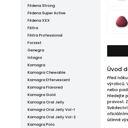
Fildena Strong
Fildena Super Active
Fildena XXX
Filitra
Filitra Professional
Forzest
Genegra
Intagra
Kamagra
Úvod d
Kamagra Chewable
Před náku
Kamagra Effervescent
výrobců. V
Kamagra Flavored
nebo padě
Kamagra Gold
Hledejte p
pravost. 
Kamagra Oral Jelly
Svědectví
Kamagra Oral Jelly Vol-1
oficiální
Kamagra Oral Jelly Vol-2
účinné vý
Kamagra Polo