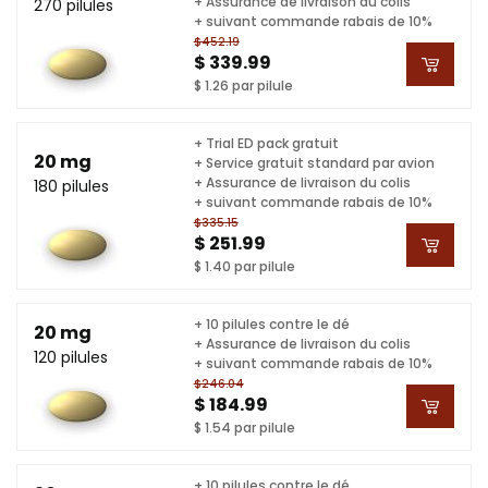
+ Assurance de livraison du colis
270 pilules
+ suivant commande rabais de 10%
$452.19
$ 339.99
$ 1.26 par pilule
+ Trial ED pack gratuit
20 mg
+ Service gratuit standard par avion
+ Assurance de livraison du colis
180 pilules
+ suivant commande rabais de 10%
$335.15
$ 251.99
$ 1.40 par pilule
+ 10 pilules contre le dé
20 mg
+ Assurance de livraison du colis
120 pilules
+ suivant commande rabais de 10%
$246.04
$ 184.99
$ 1.54 par pilule
+ 10 pilules contre le dé