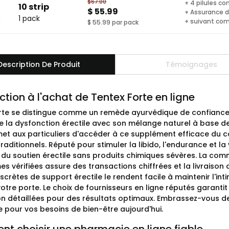
$67.00
+ 4 pilules co
10 strip
$ 55.99
+ Assurance de
1 pack
+ suivant co
$ 55.99 par pack
Description De Produit
Témoignages
ction à l'achat de Tentex Forte en ligne
rte se distingue comme un remède ayurvédique de confiance 
 la dysfonction érectile avec son mélange naturel à base de
met aux particuliers d'accéder à ce supplément efficace du c
raditionnels. Réputé pour stimuler la libido, l'endurance et la
e du soutien érectile sans produits chimiques sévères. La co
es vérifiées assure des transactions chiffrées et la livraison
scrètes de support érectile le rendent facile à maintenir l'in
otre porte. Le choix de fournisseurs en ligne réputés garantit
ion détaillées pour des résultats optimaux. Embrassez-vous de l
 pour vos besoins de bien-être aujourd'hui.