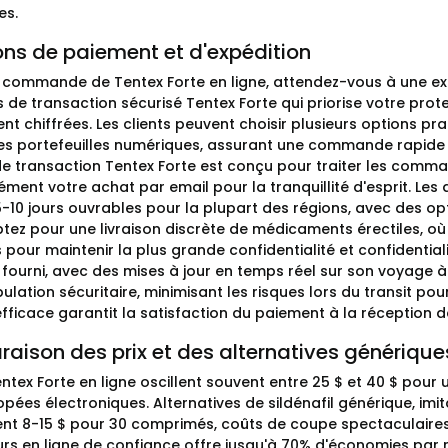
es.
ons de paiement et d'expédition
a commande de Tentex Forte en ligne, attendez-vous à une 
 de transaction sécurisé Tentex Forte qui priorise votre pro
t chiffrées. Les clients peuvent choisir plusieurs options pr
les portefeuilles numériques, assurant une commande rapide 
de transaction Tentex Forte est conçu pour traiter les comm
ment votre achat par email pour la tranquillité d'esprit. Les 
5-10 jours ouvrables pour la plupart des régions, avec des op
ptez pour une livraison discrète de médicaments érectiles, où 
pour maintenir la plus grande confidentialité et confidential
l fourni, avec des mises à jour en temps réel sur son voyage à
lation sécuritaire, minimisant les risques lors du transit pour
ficace garantit la satisfaction du paiement à la réception de
ison des prix et des alternatives générique
entex Forte en ligne oscillent souvent entre 25 $ et 40 $ pou
ées électroniques. Alternatives de sildénafil générique, imi
nt 8-15 $ pour 30 comprimés, coûts de coupe spectaculaires. L
urs en ligne de confiance offre jusqu'à 70% d'économies par r