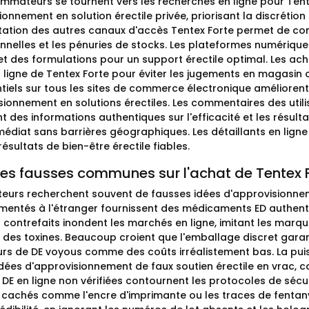
mmateurs se tournent vers les recherches en ligne pour Tentex
ionnement en solution érectile privée, priorisant la discrétio
ation des autres canaux d'accès Tentex Forte permet de cont
nnelles et les pénuries de stocks. Les plateformes numériq
t des formulations pour un support érectile optimal. Les achet
 ligne de Tentex Forte pour éviter les jugements en magasin o
tiels sur tous les sites de commerce électronique améliorent 
sionnement en solutions érectiles. Les commentaires des util
t des informations authentiques sur l'efficacité et les résulta
édiat sans barrières géographiques. Les détaillants en ligne v
ésultats de bien-être érectile fiables.
es fausses communes sur l'achat de Tentex F
sateurs recherchent souvent de fausses idées d'approvisionnem
mentés à l'étranger fournissent des médicaments ED authenti
n contrefaits inondent les marchés en ligne, imitant les m
 des toxines. Beaucoup croient que l'emballage discret garanti
urs de DE voyous comme des coûts irréalistement bas. La pui
dées d'approvisionnement de faux soutien érectile en vrac, con
 DE en ligne non vérifiées contournent les protocoles de sécur
 cachés comme l'encre d'imprimante ou les traces de fentan