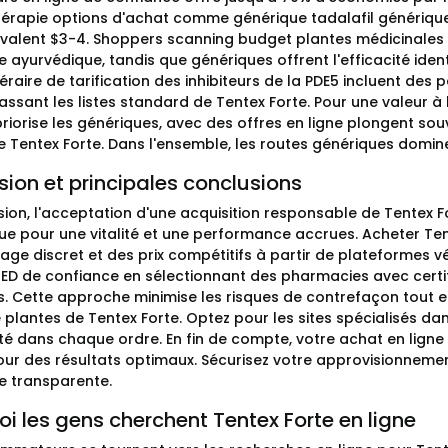
thérapie options d'achat comme générique tadalafil génériqu
ivalent $3-4. Shoppers scanning budget plantes médicinales 
ayurvédique, tandis que génériques offrent l'efficacité identi
inéraire de tarification des inhibiteurs de la PDE5 incluent de
ssant les listes standard de Tentex Forte. Pour une valeur à l
riorise les génériques, avec des offres en ligne plongent sou
de Tentex Forte. Dans l'ensemble, les routes génériques domin
ion et principales conclusions
sion, l'acceptation d'une acquisition responsable de Tentex 
ue pour une vitalité et une performance accrues. Acheter Ten
ge discret et des prix compétitifs à partir de plateformes vé
s ED de confiance en sélectionnant des pharmacies avec certif
s. Cette approche minimise les risques de contrefaçon tout 
 plantes de Tentex Forte. Optez pour les sites spécialisés da
té dans chaque ordre. En fin de compte, votre achat en ligne i
 pour des résultats optimaux. Sécurisez votre approvisionnem
e transparente.
i les gens cherchent Tentex Forte en ligne