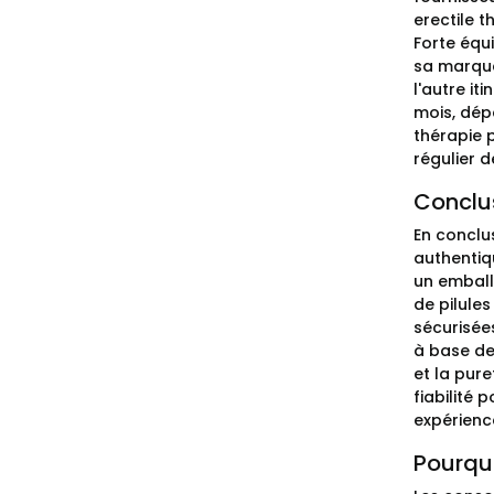
erectile 
Forte équ
sa marque 
l'autre it
mois, dépa
thérapie p
régulier 
Conclus
En conclu
authentiq
un emballa
de pilule
sécurisée
à base de
et la pure
fiabilité
expérienc
Pourquo