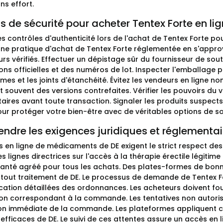
ns effort.
s de sécurité pour acheter Tentex Forte en li
les contrôles d'authenticité lors de l'achat de Tentex Forte pour
ne pratique d'achat de Tentex Forte réglementée en s'appro
urs vérifiés. Effectuer un dépistage sûr du fournisseur de sout
ions officielles et des numéros de lot. Inspecter l'emballage p
es et les joints d'étanchéité. Évitez les vendeurs en ligne no
nt souvent des versions contrefaites. Vérifier les pouvoirs 
aires avant toute transaction. Signaler les produits suspects
our protéger votre bien-être avec de véritables options de sou
dre les exigences juridiques et réglementai
 en ligne de médicaments de DE exigent le strict respect des 
Les lignes directrices sur l'accès à la thérapie érectile légit
santé agréé pour tous les achats. Des plates-formes de bonne
r tout traitement de DE. Le processus de demande de Tentex F
cation détaillées des ordonnances. Les acheteurs doivent four
ion correspondant à la commande. Les tentatives non autori
ion immédiate de la commande. Les plateformes appliquent ces
 efficaces de DE. Le suivi de ces attentes assure un accès e