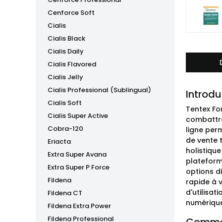
Cenforce Soft
Cialis
Cialis Black
Cialis Daily
Cialis Flavored
Cialis Jelly
Cialis Professional (Sublingual)
Introdu
Cialis Soft
Tentex Fo
Cialis Super Active
combattre
Cobra-120
ligne per
de vente t
Eriacta
holistiqu
Extra Super Avana
plateform
Extra Super P Force
options di
Fildena
rapide à v
d'utilisat
Fildena CT
numérique
Fildena Extra Power
Fildena Professional