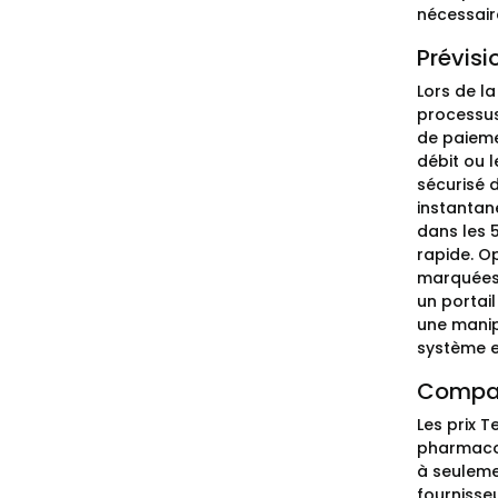
nécessair
Prévisi
Lors de l
processus
de paiemen
débit ou 
sécurisé 
instantané
dans les 
rapide. O
marquées 
un portai
une manipu
système ef
Compara
Les prix T
pharmacop
à seuleme
fournisse