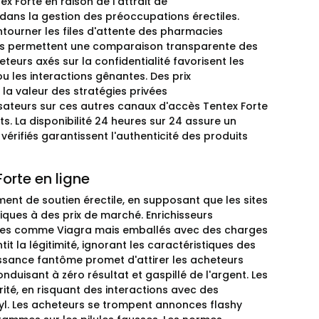
 Forte en raison de l'attrait de
n dans la gestion des préoccupations érectiles.
ourner les files d'attente des pharmacies
ues permettent une comparaison transparente des
eurs axés sur la confidentialité favorisent les
u les interactions gênantes. Des prix
la valeur des stratégies privées
isateurs sur ces autres canaux d'accès Tentex Forte
ts. La disponibilité 24 heures sur 24 assure un
érifiés garantissent l'authenticité des produits
orte en ligne
ent de soutien érectile, en supposant que les sites
ques à des prix de marché. Enrichisseurs
arques comme Viagra mais emballés avec des charges
t la légitimité, ignorant les caractéristiques des
ssance fantôme promet d'attirer les acheteurs
duisant à zéro résultat et gaspillé de l'argent. Les
ité, en risquant des interactions avec des
yl. Les acheteurs se trompent annonces flashy