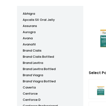
Abhigra
Apcalis SX Oral Jelly
Assurans
Aurogra
Avana
Avanafil
Brand Cialis
Brand Cialis Bottled
Brand Levitra
Brand Levitra Bottled
Select P
Brand Viagra
Brand Viagra Bottled
Caverta
Cenforce
Cenforce D
Cenforce Professional