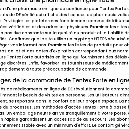
t choisir une pharmacie en ligne fiable
ion d'une pharmacie en ligne de confiance pour Tentex Forte 
ts de DE vérifié qui affiche des licences de pharmacie valide
. Privilégier les plateformes fonctionnant comme distributeur
es vérifiables et des adresses physiques. Examiner les site
n positive constante sur la qualité du produit et la fiabilité
fiés. Confirmer que le site utilise un cryptage HTTPS sécuris
ger vos informations. Examiner les listes de produits pour ob
os de lot et des dates d'expiration correspondant aux normes
urs Tentex Forte autorisés en ligne qui fournissent des délai
e discrètes. Enfin, favoriser les fournisseurs de médicaments 
 rapidement à toute préoccupation de commande.
ges de la commande de Tentex Forte en lign
és de médicaments en ligne de DE révolutionnent la commod
éliminant le besoin de visites en personne. Les utilisateurs 
t, se reposant dans le confort de leur propre espace. La navi
e du processus. Les méthodes d'accès Tentex Forte à basse 
as. Un emballage neutre arrive tranquillement à votre porte, e
son rapide garantissent un accès rapide au secours. Les abo
onnement stable avec un minimum d'effort. Le confort généra