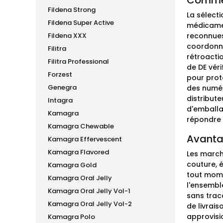
Commen
Fildena Strong
La sélect
Fildena Super Active
médicamen
Fildena XXX
reconnues
coordonné
Filitra
rétroactio
Filitra Professional
de DE véri
Forzest
pour proté
Genegra
des numér
distribute
Intagra
d'emballag
Kamagra
répondre
Kamagra Chewable
Avanta
Kamagra Effervescent
Kamagra Flavored
Les march
couture, 
Kamagra Gold
tout momen
Kamagra Oral Jelly
l'ensembl
Kamagra Oral Jelly Vol-1
sans trac
Kamagra Oral Jelly Vol-2
de livrai
approvisi
Kamagra Polo