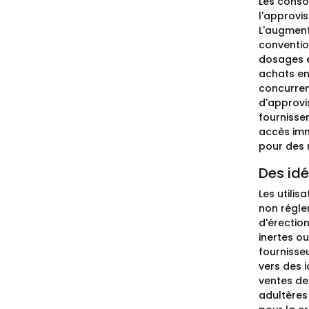
Les conso
l'approvis
L'augment
conventio
dosages e
achats en
concurren
d'approvi
fournissen
accès imm
pour des r
Des idé
Les utili
non régle
d'érectio
inertes ou
fournisse
vers des i
ventes de
adultères