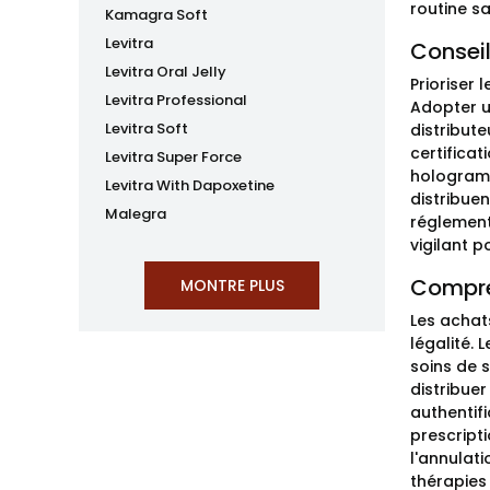
routine sa
Kamagra Soft
Levitra
Conseil
Levitra Oral Jelly
Prioriser 
Levitra Professional
Adopter u
Levitra Soft
distribute
certificat
Levitra Super Force
hologramm
Levitra With Dapoxetine
distribue
Malegra
réglement
vigilant p
Compren
Les achats
légalité. 
soins de 
distribue
authentifi
prescript
l'annulat
thérapies