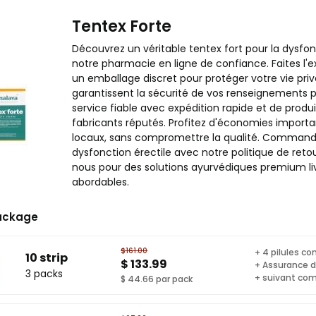
Tentex Forte
Découvrez un véritable tentex fort pour la dysfon
notre pharmacie en ligne de confiance. Faites l'e
un emballage discret pour protéger votre vie p
garantissent la sécurité de vos renseignements p
service fiable avec expédition rapide et de pro
fabricants réputés. Profitez d'économies importa
locaux, sans compromettre la qualité. Command
dysfonction érectile avec notre politique de retour
nous pour des solutions ayurvédiques premium liv
abordables.
ackage
$161.00
+ 4 pilules co
10 strip
$ 133.99
+ Assurance de
3 packs
+ suivant co
$ 44.66 par pack