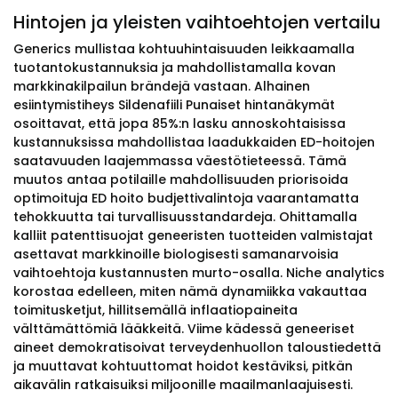
Hintojen ja yleisten vaihtoehtojen vertailu
Generics mullistaa kohtuuhintaisuuden leikkaamalla
tuotantokustannuksia ja mahdollistamalla kovan
markkinakilpailun brändejä vastaan. Alhainen
esiintymistiheys Sildenafiili Punaiset hintanäkymät
osoittavat, että jopa 85%:n lasku annoskohtaisissa
kustannuksissa mahdollistaa laadukkaiden ED-hoitojen
saatavuuden laajemmassa väestötieteessä. Tämä
muutos antaa potilaille mahdollisuuden priorisoida
optimoituja ED hoito budjettivalintoja vaarantamatta
tehokkuutta tai turvallisuusstandardeja. Ohittamalla
kalliit patenttisuojat geneeristen tuotteiden valmistajat
asettavat markkinoille biologisesti samanarvoisia
vaihtoehtoja kustannusten murto-osalla. Niche analytics
korostaa edelleen, miten nämä dynamiikka vakauttaa
toimitusketjut, hillitsemällä inflaatiopaineita
välttämättömiä lääkkeitä. Viime kädessä geneeriset
aineet demokratisoivat terveydenhuollon taloustiedettä
ja muuttavat kohtuuttomat hoidot kestäviksi, pitkän
aikavälin ratkaisuiksi miljoonille maailmanlaajuisesti.