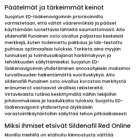
Päätelmät ja tärkeimmät keinot
Suojatun ED-lääkenavigoinnin priorisoinnilla
varmistetaan, että vältät väärennöksiä ja pääset
käyttämään luotettavia lähteitä saumattomasti. Aito
sildenafiili Punainen osto oivallus paljastaa keskeisiä
merkkejä, kuten todennettu pakkaus ja lab-testattu
puhtaus optimaalisia tuloksia. Tarkista aina myyjän
tunnukset ja toimitusaikajanat harkintakyvyn ja
tehokkuuden säilyttämiseksi. Suojatun ED-
lääkenavigoinnin yhdistäminen annosohjeisiin maksimoi
turvallisuuden heikentämättä suorituskykyä. Aito
sildenafiili Punainen osto oivallus korostaa merkitystä
eränumerot vastaavat virallisia rekistereitä.
Virtaviivaista rutiinia keskittymällä näihin tekijöihin
johdonmukaisia ja laadukkaita tuloksia. Suojattu ED-
lääkenavigointi yhdistettynä älykkäisiin
varastointikäytäntöihin säilyttää tehon pitkäaikaisesti.
Miksi ihmiset etsivät Sildenafil Red Online
Monilla miehillä on etähoito kiinnostusta välttää