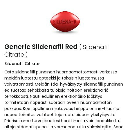
Generic Sildenafil Red
( Sildenafil
Citrate )
Sildenafil Citrate
Osta sildenafiili punainen huomaamattomasti verkossa
meidän luotettu apteekki ja takaisin luottamusta
vaivattomasti. Meidän fda-hyväksytty sildenafiili punainen
ed tuottaa tehokkaita tuloksia hoitoon erektiohäiriö
tehokkaasti. Nauti edullinen erektiohäiriö lääkitys
toimitetaan nopeasti suoraan oveen huomaamaton
pakkaus. Koe lopullinen mukavuus helppo online-tilaus ja
nopea toimitus vaihtoehtoja räätälöidään yksityisyyttä.
Priorisoimme turvallisuutesi hankkimalla vain laadukkaita,
aitoja sildenafiilipunaisia varmennetuilta valmistajilta. Sano