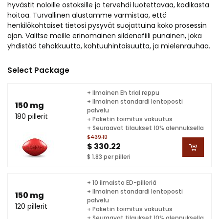
hyvästit noloille ostoksille ja tervehdi luotettavaa, kodikasta
hoitoa. Turvallinen alustamme varmistaa, että
henkilökohtaiset tietosi pysyvät suojattuina koko prosessin
ajan. Valitse meille erinomainen sildenafiili punainen, joka
yhdistää tehokkuutta, kohtuuhintaisuutta, ja mielenrauhaa.
Select Package
+ Ilmainen Eh trial reppu
+ Ilmainen standardi lentoposti
150 mg
palvelu
180 pillerit
+ Paketin toimitus vakuutus
+ Seuraavat tilaukset 10% alennuksella
$439.19
$ 330.22
$ 1.83 per pilleri
+ 10 ilmaista ED-pilleriä
+ Ilmainen standardi lentoposti
150 mg
palvelu
120 pillerit
+ Paketin toimitus vakuutus
+ Seuraavat tilaukset 10% alennuksella