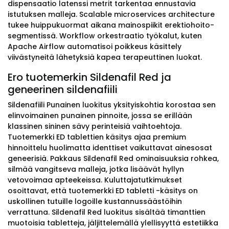
dispensaatio latenssi metrit tarkentaa ennustavia
istutuksen malleja. Scalable microservices architecture
tukee huippukuormat aikana mainospiikit erektiohoito-
segmentissä. Workflow orkestraatio työkalut, kuten
Apache Airflow automatisoi poikkeus käsittely
viivästyneitä lähetyksiä kapea terapeuttinen luokat.
Ero tuotemerkin Sildenafil Red ja
geneerinen sildenafiili
Sildenafiili Punainen luokitus yksityiskohtia korostaa sen
elinvoimainen punainen pinnoite, jossa se erillään
klassinen sininen sävy perinteisiä vaihtoehtoja.
Tuotemerkki ED tablettien käsitys ajaa premium
hinnoittelu huolimatta identtiset vaikuttavat ainesosat
geneerisiä. Pakkaus Sildenafil Red ominaisuuksia rohkea,
silmää vangitseva malleja, jotka lisäävät hyllyn
vetovoimaa apteekeissa. Kuluttajatutkimukset
osoittavat, että tuotemerkki ED tabletti -käsitys on
uskollinen tutuille logoille kustannussäästöihin
verrattuna. Sildenafil Red luokitus sisältää timanttien
muotoisia tabletteja, jäljittelemällä ylellisyyttä estetiikka