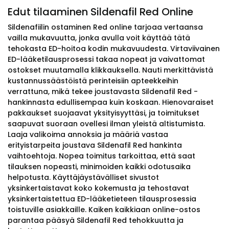
Edut tilaaminen Sildenafil Red Online
Sildenafiilin ostaminen Red online tarjoaa vertaansa
vailla mukavuutta, jonka avulla voit käyttää tätä
tehokasta ED-hoitoa kodin mukavuudesta. Virtaviivainen
ED-lääketilausprosessi takaa nopeat ja vaivattomat
ostokset muutamalla klikkauksella. Nauti merkittävistä
kustannussäästöistä perinteisiin apteekkeihin
verrattuna, mikä tekee joustavasta Sildenafil Red -
hankinnasta edullisempaa kuin koskaan. Hienovaraiset
pakkaukset suojaavat yksityisyyttäsi, ja toimitukset
saapuvat suoraan ovellesi ilman yleistä altistumista.
Laaja valikoima annoksia ja määriä vastaa
erityistarpeita joustava Sildenafil Red hankinta
vaihtoehtoja. Nopea toimitus tarkoittaa, että saat
tilauksen nopeasti, minimoiden kaikki odotusaika
helpotusta. Käyttäjäystävälliset sivustot
yksinkertaistavat koko kokemusta ja tehostavat
yksinkertaistettua ED-lääketieteen tilausprosessia
toistuville asiakkaille. Kaiken kaikkiaan online-ostos
parantaa pääsyä Sildenafil Red tehokkuutta ja