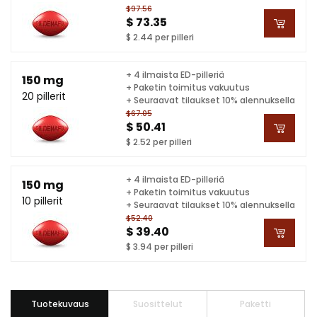
$97.56
$ 73.35
$ 2.44 per pilleri
+ 4 ilmaista ED-pilleriä
150 mg
+ Paketin toimitus vakuutus
20 pillerit
+ Seuraavat tilaukset 10% alennuksella
$67.05
$ 50.41
$ 2.52 per pilleri
+ 4 ilmaista ED-pilleriä
150 mg
+ Paketin toimitus vakuutus
10 pillerit
+ Seuraavat tilaukset 10% alennuksella
$52.40
$ 39.40
$ 3.94 per pilleri
Tuotekuvaus
Suosittelut
Paketti