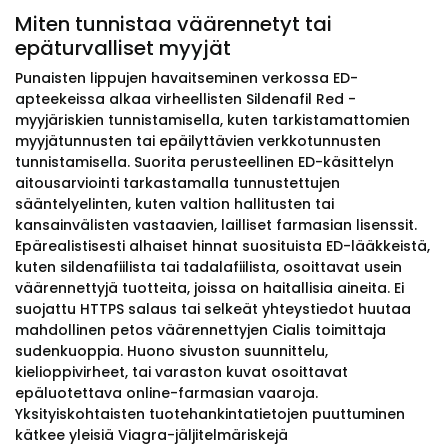
Miten tunnistaa väärennetyt tai
epäturvalliset myyjät
Punaisten lippujen havaitseminen verkossa ED-
apteekeissa alkaa virheellisten Sildenafil Red -
myyjäriskien tunnistamisella, kuten tarkistamattomien
myyjätunnusten tai epäilyttävien verkkotunnusten
tunnistamisella. Suorita perusteellinen ED-käsittelyn
aitousarviointi tarkastamalla tunnustettujen
sääntelyelinten, kuten valtion hallitusten tai
kansainvälisten vastaavien, lailliset farmasian lisenssit.
Epärealistisesti alhaiset hinnat suosituista ED-lääkkeistä,
kuten sildenafiilista tai tadalafiilista, osoittavat usein
väärennettyjä tuotteita, joissa on haitallisia aineita. Ei
suojattu HTTPS salaus tai selkeät yhteystiedot huutaa
mahdollinen petos väärennettyjen Cialis toimittaja
sudenkuoppia. Huono sivuston suunnittelu,
kielioppivirheet, tai varaston kuvat osoittavat
epäluotettava online-farmasian vaaroja.
Yksityiskohtaisten tuotehankintatietojen puuttuminen
kätkee yleisiä Viagra-jäljitelmäriskejä