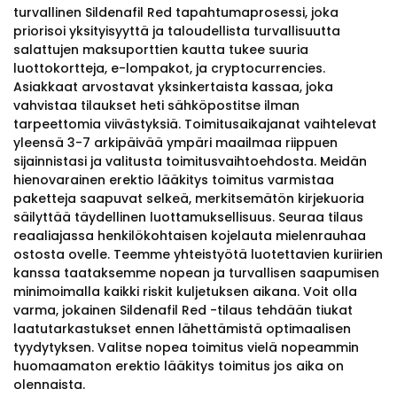
turvallinen Sildenafil Red tapahtumaprosessi, joka
priorisoi yksityisyyttä ja taloudellista turvallisuutta
salattujen maksuporttien kautta tukee suuria
luottokortteja, e-lompakot, ja cryptocurrencies.
Asiakkaat arvostavat yksinkertaista kassaa, joka
vahvistaa tilaukset heti sähköpostitse ilman
tarpeettomia viivästyksiä. Toimitusaikajanat vaihtelevat
yleensä 3-7 arkipäivää ympäri maailmaa riippuen
sijainnistasi ja valitusta toimitusvaihtoehdosta. Meidän
hienovarainen erektio lääkitys toimitus varmistaa
paketteja saapuvat selkeä, merkitsemätön kirjekuoria
säilyttää täydellinen luottamuksellisuus. Seuraa tilaus
reaaliajassa henkilökohtaisen kojelauta mielenrauhaa
ostosta ovelle. Teemme yhteistyötä luotettavien kuriirien
kanssa taataksemme nopean ja turvallisen saapumisen
minimoimalla kaikki riskit kuljetuksen aikana. Voit olla
varma, jokainen Sildenafil Red -tilaus tehdään tiukat
laatutarkastukset ennen lähettämistä optimaalisen
tyydytyksen. Valitse nopea toimitus vielä nopeammin
huomaamaton erektio lääkitys toimitus jos aika on
olennaista.