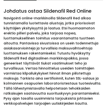
Johdatus ostaa Sildenafil Red Online
Navigointi online-markkinoilla Sildenafil Red alkaa
tunnistamalla luotettavia alustoja, jotka priorisoivat
käyttäjien yksityisyyttä ja laatua. Etsi huomaamaton
erektio pilleri palvelu, joka tarjoaa nopea,
luottamuksellinen toimitus vaarantamatta tuotteen
aitoutta. Pantavissa sivustoissa on usein todennettuja
asiakasarviointeja ja turvallisia maksuvaihtoehtoja
luottamuksen rakentamiseksi. Tutustu hyväksytty
Sildenafil Red digitaalinen markkinapaikka, jossa
geneeriset täyttävät tiukat vaatimukset teho ja
turvallisuus. Vertaa hinnoittelua useiden toimittajien
varmistaa kilpailukykyiset hinnat ilman piilotettuja
maksuja. Tarkista aina sertifioinnit, kuten SSL-salaus ja
kolmannen osapuolen laboratoriotestaus tuotesivuilta.
Tällä lähestymistavalla helpotetaan tehokkaiden
ratkaisujen saatavuutta suorituskyvyn parantamiseksi.
Pysy ajan tasalla uusimmista tarjouksista johtavien
verkkopalvelujen tarjoajien uutiskirjeiden kautta.