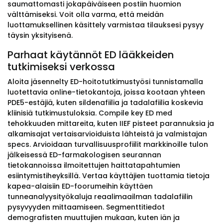
saumattomasti jokapäiväiseen postiin huomion
välttämiseksi. Voit olla varma, että meidän
luottamuksellinen käsittely varmistaa tilauksesi pysyy
täysin yksityisenä.
Parhaat käytännöt ED lääkkeiden
tutkimiseksi verkossa
Aloita jäsennelty ED-hoitotutkimustyösi tunnistamalla
luotettavia online-tietokantoja, joissa kootaan yhteen
PDE5-estäjiä, kuten sildenafiilia ja tadalafiilia koskevia
kliinisiä tutkimustuloksia. Compile key ED med
tehokkuuden mittareita, kuten IIEF pisteet parannuksia ja
alkamisajat vertaisarvioiduista lähteistä ja valmistajan
specs. Arvioidaan turvallisuusprofiilit markkinoille tulon
jälkeisessä ED-farmakologisen seurannan
tietokannoissa ilmoitettujen haittatapahtumien
esiintymistiheyksillä. Vertaa käyttäjien tuottamia tietoja
kapea-alaisiin ED-foorumeihin käyttäen
tunneanalyysityökaluja reaalimaailman tadalafiilin
pysyvyyden mittaamiseen. Segmenttitiedot
demografisten muuttujien mukaan, kuten iän ja