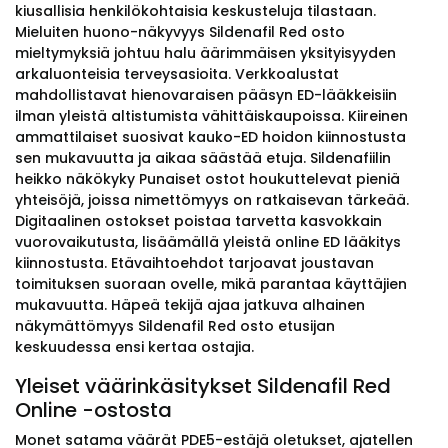
kiusallisia henkilökohtaisia keskusteluja tilastaan.
Mieluiten huono-näkyvyys Sildenafil Red osto
mieltymyksiä johtuu halu äärimmäisen yksityisyyden
arkaluonteisia terveysasioita. Verkkoalustat
mahdollistavat hienovaraisen pääsyn ED-lääkkeisiin
ilman yleistä altistumista vähittäiskaupoissa. Kiireinen
ammattilaiset suosivat kauko-ED hoidon kiinnostusta
sen mukavuutta ja aikaa säästää etuja. Sildenafiilin
heikko näkökyky Punaiset ostot houkuttelevat pieniä
yhteisöjä, joissa nimettömyys on ratkaisevan tärkeää.
Digitaalinen ostokset poistaa tarvetta kasvokkain
vuorovaikutusta, lisäämällä yleistä online ED lääkitys
kiinnostusta. Etävaihtoehdot tarjoavat joustavan
toimituksen suoraan ovelle, mikä parantaa käyttäjien
mukavuutta. Häpeä tekijä ajaa jatkuva alhainen
näkymättömyys Sildenafil Red osto etusijan
keskuudessa ensi kertaa ostajia.
Yleiset väärinkäsitykset Sildenafil Red
Online -ostosta
Monet satama väärät PDE5-estäjä oletukset, ajatellen