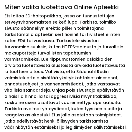
Miten valita luotettava Online Apteekki
Etsi aitoa ED-hoitopaikkaa, jossa on tunnustettujen
terveysviranomaisten selkeä lupa. Tarkista, toimiiko
sivusto säännellyn erektio pillerin toimittajana
tarkistamalla apteekin sertifioinnit tai tiivisteet elinten
kuten FDA tai vastaava. Tarkastele sivuston
turvaominaisuuksia, kuten HTTPS-salausta ja turvallisia
maksuportteja turvallisten tapahtumien
varmistamiseksi. Lue riippumattomien asiakkaiden
arvioita luotettavista alustoista arvioida luotettavuutta
ja tuotteen aitous. Vahvista, että Sildenafil Redin
valmisteluettelo sisältää yksityiskohtaiset ainesosat,
annostusohjeet ja vanhenemistiedot, jotka vastaavat
virallisia standardeja. Ohjaa pois sivustoja epäilyttävän
alhaisilla hinnoilla tai aggressiivisia myyntitaktiikkaa,
koska ne usein osoittavat väärennettyjä operaatioita.
Tarkista avoimet yhteystiedot, kuten fyysinen osoite ja
reagoiva asiakastuki. Etusijalle asetetaan toimipisteet,
jotka edellyttävät henkilöllisyyden tarkistamista
väärinkäytön estämiseksi ja legitiimiyden säilyttämiseksi.