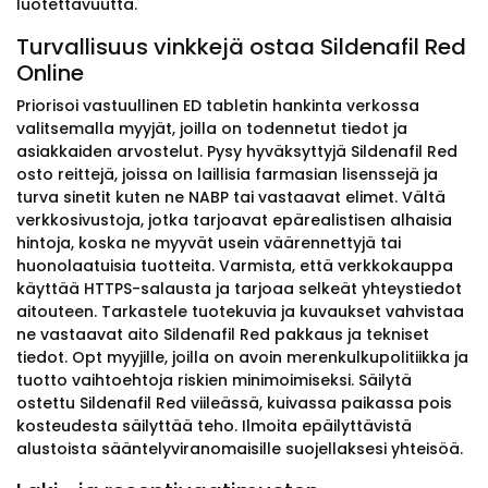
luotettavuutta.
Turvallisuus vinkkejä ostaa Sildenafil Red
Online
Priorisoi vastuullinen ED tabletin hankinta verkossa
valitsemalla myyjät, joilla on todennetut tiedot ja
asiakkaiden arvostelut. Pysy hyväksyttyjä Sildenafil Red
osto reittejä, joissa on laillisia farmasian lisenssejä ja
turva sinetit kuten ne NABP tai vastaavat elimet. Vältä
verkkosivustoja, jotka tarjoavat epärealistisen alhaisia
hintoja, koska ne myyvät usein väärennettyjä tai
huonolaatuisia tuotteita. Varmista, että verkkokauppa
käyttää HTTPS-salausta ja tarjoaa selkeät yhteystiedot
aitouteen. Tarkastele tuotekuvia ja kuvaukset vahvistaa
ne vastaavat aito Sildenafil Red pakkaus ja tekniset
tiedot. Opt myyjille, joilla on avoin merenkulkupolitiikka ja
tuotto vaihtoehtoja riskien minimoimiseksi. Säilytä
ostettu Sildenafil Red viileässä, kuivassa paikassa pois
kosteudesta säilyttää teho. Ilmoita epäilyttävistä
alustoista sääntelyviranomaisille suojellaksesi yhteisöä.