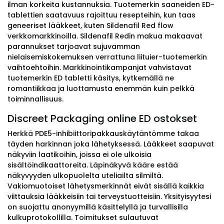
ilman korkeita kustannuksia. Tuotemerkin saaneiden ED-
tablettien saatavuus rajoittuu resepteihin, kun taas
geneeriset lääkkeet, kuten Sildenafil Red flow
verkkomarkkinoilla. Sildenafil Redin makua makaavat
parannukset tarjoavat sujuvamman
nielaisemiskokemuksen verrattuna liituier-tuotemerkin
vaihtoehtoihin. Markkinointikampanjat vahvistavat
tuotemerkin ED tabletti käsitys, kytkemällä ne
romantiikkaa ja luottamusta enemmän kuin pelkkä
toiminnallisuus.
Discreet Packaging online ED ostokset
Herkkä PDE5-inhibiittoripakkauskäytäntömme takaa
täyden harkinnan joka lähetyksessä. Lääkkeet saapuvat
näkyviin laatikoihin, joissa ei ole ulkoisia
sisältöindikaattoreita. Läpinäkyvä kääre estää
näkyvyyden ulkopuolelta uteliailta silmiltä.
Vakiomuotoiset lähetysmerkinnät eivät sisällä kaikkia
viittauksia lääkkeisiin tai terveystuotteisiin. Yksityisyytesi
on suojattu anonyymillä käsittelyllä ja turvallisilla
kulkuprotokollilla. Toimitukset sulautuvat