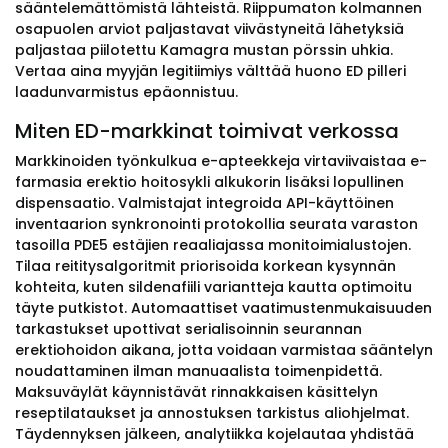
sääntelemättömistä lähteistä. Riippumaton kolmannen
osapuolen arviot paljastavat viivästyneitä lähetyksiä
paljastaa piilotettu Kamagra mustan pörssin uhkia.
Vertaa aina myyjän legitiimiys välttää huono ED pilleri
laadunvarmistus epäonnistuu.
Miten ED-markkinat toimivat verkossa
Markkinoiden työnkulkua e-apteekkeja virtaviivaistaa e-
farmasia erektio hoitosykli alkukorin lisäksi lopullinen
dispensaatio. Valmistajat integroida API-käyttöinen
inventaarion synkronointi protokollia seurata varaston
tasoilla PDE5 estäjien reaaliajassa monitoimialustojen.
Tilaa reititysalgoritmit priorisoida korkean kysynnän
kohteita, kuten sildenafiili variantteja kautta optimoitu
täyte putkistot. Automaattiset vaatimustenmukaisuuden
tarkastukset upottivat serialisoinnin seurannan
erektiohoidon aikana, jotta voidaan varmistaa sääntelyn
noudattaminen ilman manuaalista toimenpidettä.
Maksuväylät käynnistävät rinnakkaisen käsittelyn
reseptilataukset ja annostuksen tarkistus aliohjelmat.
Täydennyksen jälkeen, analytiikka kojelautaa yhdistää