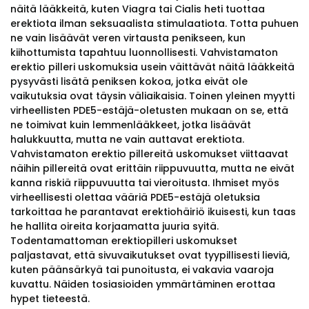
näitä lääkkeitä, kuten Viagra tai Cialis heti tuottaa
erektiota ilman seksuaalista stimulaatiota. Totta puhuen
ne vain lisäävät veren virtausta penikseen, kun
kiihottumista tapahtuu luonnollisesti. Vahvistamaton
erektio pilleri uskomuksia usein väittävät näitä lääkkeitä
pysyvästi lisätä peniksen kokoa, jotka eivät ole
vaikutuksia ovat täysin väliaikaisia. Toinen yleinen myytti
virheellisten PDE5-estäjä-oletusten mukaan on se, että
ne toimivat kuin lemmenlääkkeet, jotka lisäävät
halukkuutta, mutta ne vain auttavat erektiota.
Vahvistamaton erektio pillereitä uskomukset viittaavat
näihin pillereitä ovat erittäin riippuvuutta, mutta ne eivät
kanna riskiä riippuvuutta tai vieroitusta. Ihmiset myös
virheellisesti olettaa vääriä PDE5-estäjä oletuksia
tarkoittaa he parantavat erektiohäiriö ikuisesti, kun taas
he hallita oireita korjaamatta juuria syitä.
Todentamattoman erektiopilleri uskomukset
paljastavat, että sivuvaikutukset ovat tyypillisesti lieviä,
kuten päänsärkyä tai punoitusta, ei vakavia vaaroja
kuvattu. Näiden tosiasioiden ymmärtäminen erottaa
hypet tieteestä.