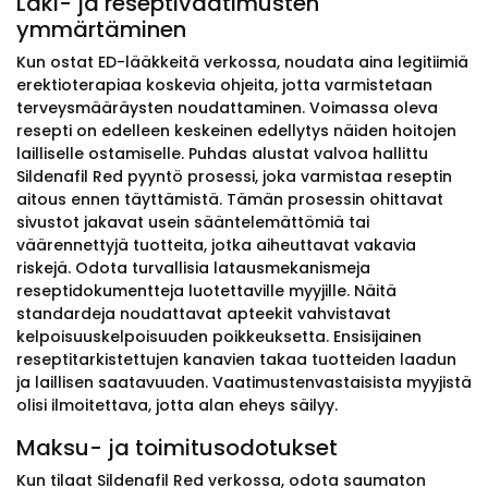
Laki- ja reseptivaatimusten
ymmärtäminen
Kun ostat ED-lääkkeitä verkossa, noudata aina legitiimiä
erektioterapiaa koskevia ohjeita, jotta varmistetaan
terveysmääräysten noudattaminen. Voimassa oleva
resepti on edelleen keskeinen edellytys näiden hoitojen
lailliselle ostamiselle. Puhdas alustat valvoa hallittu
Sildenafil Red pyyntö prosessi, joka varmistaa reseptin
aitous ennen täyttämistä. Tämän prosessin ohittavat
sivustot jakavat usein sääntelemättömiä tai
väärennettyjä tuotteita, jotka aiheuttavat vakavia
riskejä. Odota turvallisia latausmekanismeja
reseptidokumentteja luotettaville myyjille. Näitä
standardeja noudattavat apteekit vahvistavat
kelpoisuuskelpoisuuden poikkeuksetta. Ensisijainen
reseptitarkistettujen kanavien takaa tuotteiden laadun
ja laillisen saatavuuden. Vaatimustenvastaisista myyjistä
olisi ilmoitettava, jotta alan eheys säilyy.
Maksu- ja toimitusodotukset
Kun tilaat Sildenafil Red verkossa, odota saumaton