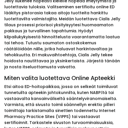
Jelly liukenee nopeasti kielelle nopeaa imeytymistä ja
luotettavia tuloksia. Valitseminen sertifioitu online ED
lääkitys pistorasia takaa aitoja tuotteita hankittu
luotettavilta valmistajilta. Meidän luotettava Cialis Jelly
tilaus prosessi priorisoi yksityisyytesi huomaamaton
pakkaus ja turvallinen tapahtumia. Hyödyt
kilpailukykyisestä hinnoittelusta vaarantamatta laatua
tai tehoa. Tutustu saumaton ostoskokemus
räätälöidään niille, jotka haluavat harkintavaltaa ja
tehokkuutta. Eri makuvaihtoehtoja, Cialis Jelly tekee
hoidosta nautittavaa ja yksinkertaista. Järjestä tänään
ja nosta itseluottamusta vaivatta.
Miten valita luotettava Online Apteekki
Etsi aitoa ED-hoitopaikkaa, jossa on selkeät toimiluvat
tunnetuilta apteekin johtokunnilta, kuten NABP:ltä tai
vastaavalta kansainväliseltä sääntelyviranomaiselta.
Varmista, että sivusto toimii säännellyn erektio pilleri
toimittaja tarkistamalla sinettien todennettu Internet
Pharmacy Practice Sites (VIPPS) tai vastaavat
sertifioinnit. Tarkastele sivuston turvaominaisuuksia,