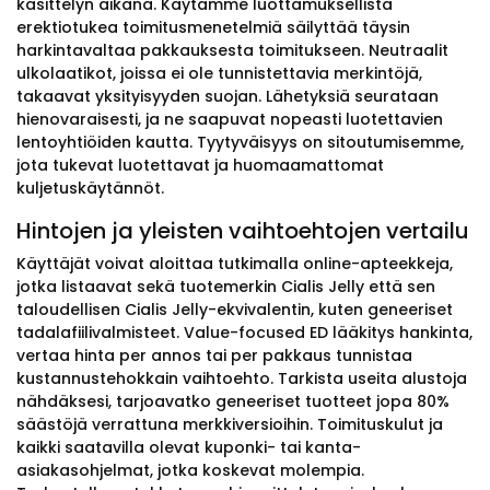
käsittelyn aikana. Käytämme luottamuksellista
erektiotukea toimitusmenetelmiä säilyttää täysin
harkintavaltaa pakkauksesta toimitukseen. Neutraalit
ulkolaatikot, joissa ei ole tunnistettavia merkintöjä,
takaavat yksityisyyden suojan. Lähetyksiä seurataan
hienovaraisesti, ja ne saapuvat nopeasti luotettavien
lentoyhtiöiden kautta. Tyytyväisyys on sitoutumisemme,
jota tukevat luotettavat ja huomaamattomat
kuljetuskäytännöt.
Hintojen ja yleisten vaihtoehtojen vertailu
Käyttäjät voivat aloittaa tutkimalla online-apteekkeja,
jotka listaavat sekä tuotemerkin Cialis Jelly että sen
taloudellisen Cialis Jelly-ekvivalentin, kuten geneeriset
tadalafiilivalmisteet. Value-focused ED lääkitys hankinta,
vertaa hinta per annos tai per pakkaus tunnistaa
kustannustehokkain vaihtoehto. Tarkista useita alustoja
nähdäksesi, tarjoavatko geneeriset tuotteet jopa 80%
säästöjä verrattuna merkkiversioihin. Toimituskulut ja
kaikki saatavilla olevat kuponki- tai kanta-
asiakasohjelmat, jotka koskevat molempia.