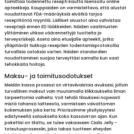
toimittaa todennettu resepti kautta lisensoitu online
apteekkeja. Kauppiaiden on varmistettava, että alustat
noudattavat FDA-määräyksiä eivätkä tarjoa
reseptitöntä myyntiä. Lailliset sivustot aina vahvistaa
reseptejä ennen ED lääkkeiden. Näiden vaatimusten
ylittäminen uhkaa väärennettyjä tuotteita ja
terveysriskejä. Aseta aina etusijalle apteekit, jotka
ylläpitävät tiukkoja reseptien todentamisprotokollia
turvallisia ostoksia varten. Näiden standardien
noudattaminen suojaa terveyttäsi samalla kun saat
tehokkaita hoitoja.
Maksu- ja toimitusodotukset
Meidän kassa prosessi on virtaviivaistaa avuksesi, jolloin
turvallinen maksut vain muutamalla klikkauksella ilman
tarpeettomia vaiheita. Voit tehdä tilauksesi nopeasti
mistä tahansa laitteesta, varmistaen vaivattoman
kokemuksen joka kerta. Priorisoimme yksityisyytesi
edistyneellä salauksella koko kassavirran ajan. Kun
pakettisi on tilattu, se tulee vakaaseen Cialis Jelly -
toteutusprosessiin, joka takaa tuotteen eheyden