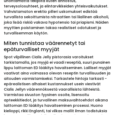
unohtamatta tekijöitä kuten annostus,
terveysolosuhteet, ja elintarvikkeiden yhteisvaikutukset.
Vahvistamaton erektio pilleri uskomukset edistää
turvallista sekoittumista nitraattien tai liiallinen alkoholi,
joka lisää riskiä vakava hypotensio tai priapismi. Näiden
myyttien poistaminen takaa realistiset odotukset ja
turvallisemman käytön.
Miten tunnistaa väärennetyt tai
epäturvalliset myyjät
Spot vilpillinen Cialis Jelly pistorasia varoitukset
tarkistamalla, jos myyjä ei vaadi reseptiä, suuri punainen
lippu laittoman ED lääkitys havaitseminen. Lailliset myyjät
vaativat aina voimassa olevan reseptin turvallisuuden ja
aitouden varmistamiseksi. Tarkastele hintoja tarkasti -
epärealistisen alhaiset kustannukset usein viestivät
Cialis Jellyn väärennöksestä vaarallisista lähteistä.
Varmistaa sivuston fyysinen osoite, lisensoitu
apteekkitiedot, ja turvallinen maksuvaihtoehdot aikana
laittoman ED lääkitys havaitseminen prosessi. Huono
kielioppi, rikki Englanti, tai vilkas mallit ilman todistuksia