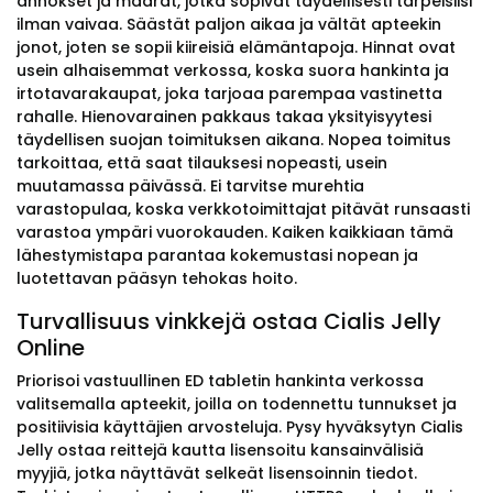
annokset ja määrät, jotka sopivat täydellisesti tarpeisiisi
ilman vaivaa. Säästät paljon aikaa ja vältät apteekin
jonot, joten se sopii kiireisiä elämäntapoja. Hinnat ovat
usein alhaisemmat verkossa, koska suora hankinta ja
irtotavarakaupat, joka tarjoaa parempaa vastinetta
rahalle. Hienovarainen pakkaus takaa yksityisyytesi
täydellisen suojan toimituksen aikana. Nopea toimitus
tarkoittaa, että saat tilauksesi nopeasti, usein
muutamassa päivässä. Ei tarvitse murehtia
varastopulaa, koska verkkotoimittajat pitävät runsaasti
varastoa ympäri vuorokauden. Kaiken kaikkiaan tämä
lähestymistapa parantaa kokemustasi nopean ja
luotettavan pääsyn tehokas hoito.
Turvallisuus vinkkejä ostaa Cialis Jelly
Online
Priorisoi vastuullinen ED tabletin hankinta verkossa
valitsemalla apteekit, joilla on todennettu tunnukset ja
positiivisia käyttäjien arvosteluja. Pysy hyväksytyn Cialis
Jelly ostaa reittejä kautta lisensoitu kansainvälisiä
myyjiä, jotka näyttävät selkeät lisensoinnin tiedot.