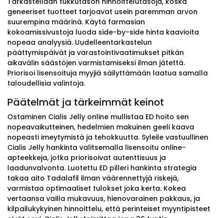
Tarkastellaan tukkutason hinnoittelutasoja, koska
geneeriset tuotteet tarjoavat usein paremman arvon
suurempina määrinä. Käytä farmasian
kokoamissivustoja luoda side-by-side hinta kaavioita
nopeaa analyysiä. Uudelleentarkastelun
päättymispäivät ja varastointivaatimukset pitkän
aikavälin säästöjen varmistamiseksi ilman jätettä.
Priorisoi lisensoituja myyjiä säilyttämään laatua samalla
taloudellisia valintoja.
Päätelmät ja tärkeimmät keinot
Ostaminen Cialis Jelly online mullistaa ED hoito sen
nopeavaikutteinen, hedelmien makuinen geeli kaava
nopeasti imeytymistä ja tehokkuutta. Syleile vastuullinen
Cialis Jelly hankinta valitsemalla lisensoitu online-
apteekkeja, jotka priorisoivat autenttisuus ja
laadunvalvonta. Luotettu ED pilleri hankinta strategia
takaa aito Tadalafil ilman väärennettyjä riskejä,
varmistaa optimaaliset tulokset joka kerta. Kokea
vertaansa vailla mukavuus, hienovarainen pakkaus, ja
kilpailukykyinen hinnoittelu, että perinteiset myyntipisteet