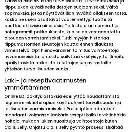
Tarkista aina sivuston turvallisuus HTTPS-salauksella ja
riippulukon kuvakkeella tietojen suojaamiseksi. Vältä
sopimuksia, jotka näyttävät liian hyvältä ollakseen totta,
koska ne usein osoittavat väärennettyjä tuotteita
puuttuu aktiivisia ainesosia. Tarkista erän numerot ja
hologrammit pakkauksesta, kun se on vastaanotettu
aitouden varmistamiseksi. Tutki myyjän historiaa
riippumattomien sivustojen kautta ennen tilauksesi
viimeistelyä. Opt hienovarainen toimitus vaihtoehtoja
hyvämaineisista lähteistä säilyttää yksityisyyttä. Ilmoita
epäilyttävistä paikoista kuluttajansuojavirastoille
yhteisön turvallisuuden vuoksi.
Laki- ja reseptivaatimusten
ymmärtäminen
Online ED lääkitys ostoksia edellyttää noudattamista
legitiimi erektioterapian käyttöohjeet turvallisuuden ja
laillisuuden varmistamiseksi. Prescription odotukset
mandaatti voimassa lääkärin resepti kaikki erektiohäiriö
hoitoja, mukaan lukien suosittuja vaihtoehtoja kuten
Cialis Jelly. Ohjattu Cialis Jelly pyyntö prosessi sisältää