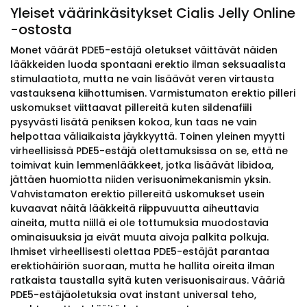
Yleiset väärinkäsitykset Cialis Jelly Online
-ostosta
Monet väärät PDE5-estäjä oletukset väittävät näiden
lääkkeiden luoda spontaani erektio ilman seksuaalista
stimulaatiota, mutta ne vain lisäävät veren virtausta
vastauksena kiihottumisen. Varmistumaton erektio pilleri
uskomukset viittaavat pillereitä kuten sildenafiili
pysyvästi lisätä peniksen kokoa, kun taas ne vain
helpottaa väliaikaista jäykkyyttä. Toinen yleinen myytti
virheellisissä PDE5-estäjä olettamuksissa on se, että ne
toimivat kuin lemmenlääkkeet, jotka lisäävät libidoa,
jättäen huomiotta niiden verisuonimekanismin yksin.
Vahvistamaton erektio pillereitä uskomukset usein
kuvaavat näitä lääkkeitä riippuvuutta aiheuttavia
aineita, mutta niillä ei ole tottumuksia muodostavia
ominaisuuksia ja eivät muuta aivoja palkita polkuja.
Ihmiset virheellisesti olettaa PDE5-estäjät parantaa
erektiohäiriön suoraan, mutta he hallita oireita ilman
ratkaista taustalla syitä kuten verisuonisairaus. Vääriä
PDE5-estäjäoletuksia ovat instant universal teho,