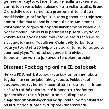
geneeriset käyttävät identtisiä kemiallisia rakenteita,
varmistaen vertailukelpoisen alku ja vaikutusaika. Brand
Cialis Jelly usein komentaa premium hinta johtuen
markkinointi ja brändäys, kun taas geneeriset tarjoavat
samat edut murto-osa kustannuksista. Molemmat
vaihtoehdot tarjoavat nopean liukenemisen kielen alle
nopeammin tuloksia kuin perinteiset pillerit. Käyttäjien
kokemukset eivät osoita merkittäviä eroja tehossa tai
sivuvaikutuksissa. Tavallinen Cialis Jelly tarkoittaa
pääsyn todistettu ED helpotus vaarantamatta laatua tai
suorituskykyä. Tämä tekee geneerisiä älykäs,
taloudellinen valinta jatkuvaan terapian tarpeisiin.
Discreet Packaging online ED ostokset
Herkkä PDE5-inhibiittoripakkauskäytäntömme takaa
täyden harkinnan joka lähetyksessä. Pakkaukset
saapuvat näkyviin, merkitsemättömiin laatikoihin ilman
sisältöä tai lääketieteellistä luonnetta. Käytämme
geneerisiä etikettejä ja neutraaleja ulkopintoja
suojaamaan yksityisyyttäsi naapureilta, postiyhtiöiltä tai
muilta. Mitään tuotenimiä, apteekkimerkkiä tai