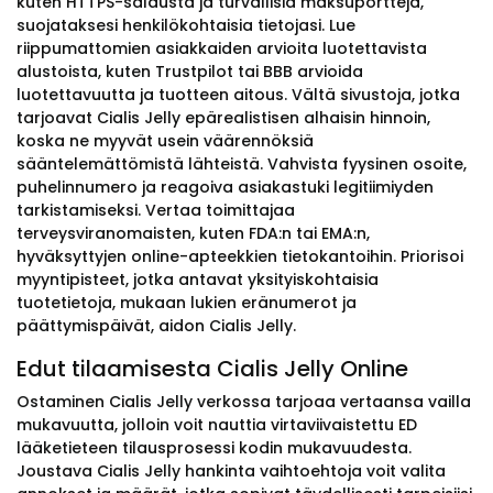
kuten HTTPS-salausta ja turvallisia maksuportteja,
suojataksesi henkilökohtaisia tietojasi. Lue
riippumattomien asiakkaiden arvioita luotettavista
alustoista, kuten Trustpilot tai BBB arvioida
luotettavuutta ja tuotteen aitous. Vältä sivustoja, jotka
tarjoavat Cialis Jelly epärealistisen alhaisin hinnoin,
koska ne myyvät usein väärennöksiä
sääntelemättömistä lähteistä. Vahvista fyysinen osoite,
puhelinnumero ja reagoiva asiakastuki legitiimiyden
tarkistamiseksi. Vertaa toimittajaa
terveysviranomaisten, kuten FDA:n tai EMA:n,
hyväksyttyjen online-apteekkien tietokantoihin. Priorisoi
myyntipisteet, jotka antavat yksityiskohtaisia
tuotetietoja, mukaan lukien eränumerot ja
päättymispäivät, aidon Cialis Jelly.
Edut tilaamisesta Cialis Jelly Online
Ostaminen Cialis Jelly verkossa tarjoaa vertaansa vailla
mukavuutta, jolloin voit nauttia virtaviivaistettu ED
lääketieteen tilausprosessi kodin mukavuudesta.
Joustava Cialis Jelly hankinta vaihtoehtoja voit valita