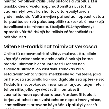
huutaa petollinen Cialis Jelly pistorasia varoitus. Etsi
asiakkaiden arvioita riippumattomilta sivustoilta;
väärennetyt ovat liian hohtavia tai epäilyttävän
yhdenmukaisia. Vältä myyjien painostaa nopeasti ostaa
tai puuttuu selkeä palautuspolitiikka, keskeisiä merkkejä
turvallisesta toiminnasta. Etusijalle FDA-hyväksytyt
apteekit välttää riskejä haitallisia väärennöksiä ED
hoitohaussa.
Miten ED-markkinat toimivat verkossa
Online ED ostosympäristö viihtyy mukavuutta, jolloin
käyttäjät voivat selata erektiohäiriö hoitoja kotoa
mahdollisimman hienotunteisesti. Geneerinen
sildenafiilisitraatti on kustannustehokas PDE5-
estäjävaihtoehto Viagra-merkkiselle valmisteelle, joka
on helposti saatavilla kaikissa digitaalisissa apteekeissa.
Tadalafiilin vuorokausiannosmuoto tarjoaa laajennetun
tehon niille, jotka pyrkivät rutiininomaisesti
saumattomaan spontaaniuteen. Vardenafil tabletit
tarjoavat tehokkaan vaihtoehdon nopea imeytyminen,
ihanteellinen tilattavaan käyttöön kilpailukykyisessä