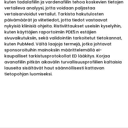
kuten tadalafiilin ja vardenafiilin tehoa koskevien tietojen
vertaileva analyysi, jotta voidaan paljastaa
vertaisarvioidut vertailut. Tarkista hakutulosten
päivämäärät ja viitetiedot, jotta tiedot vastaavat
nykyisiä kliinisiä ohjeita. Ristiviittaukset useisiin kyselyihin,
kuten käyttäjien raportoimiin PDE5:n estäjien
sivuvaikutuksiin, sekä validointiin tarkoitetut tietokannat,
kuten PubMed. Vältä laajoja termejä, jotka johtavat
sponsoroituihin mainoksiin määrittelemällä ei-
kaupalliset tarkistusprotokollat ED lääkitys. Korjaa
avanafiilin pitkän aikavälin turvallisuusprofiilien kaltaisia
lauseita sisältävät haut säännöllisesti kattavan
tietopohjan luomiseksi.