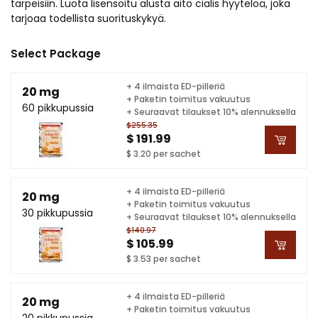
tarpeisiin. Luota lisensoitu alusta aito cialis hyytelöä, joka
tarjoaa todellista suorituskykyä.
Select Package
+ 4 ilmaista ED-pilleriä
20 mg
+ Paketin toimitus vakuutus
60 pikkupussia
+ Seuraavat tilaukset 10% alennuksella
$255.35
$ 191.99
$ 3.20 per sachet
+ 4 ilmaista ED-pilleriä
20 mg
+ Paketin toimitus vakuutus
30 pikkupussia
+ Seuraavat tilaukset 10% alennuksella
$140.97
$ 105.99
$ 3.53 per sachet
+ 4 ilmaista ED-pilleriä
20 mg
+ Paketin toimitus vakuutus
20 pikkupussia