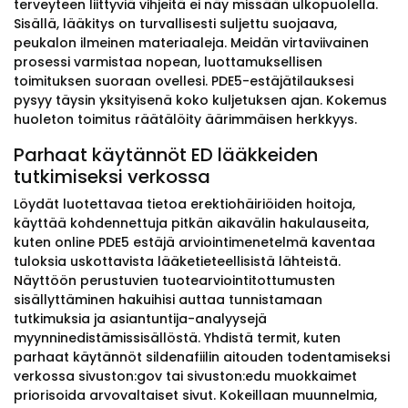
terveyteen liittyviä vihjeitä ei näy missään ulkopuolella.
Sisällä, lääkitys on turvallisesti suljettu suojaava,
peukalon ilmeinen materiaaleja. Meidän virtaviivainen
prosessi varmistaa nopean, luottamuksellisen
toimituksen suoraan ovellesi. PDE5-estäjätilauksesi
pysyy täysin yksityisenä koko kuljetuksen ajan. Kokemus
huoleton toimitus räätälöity äärimmäisen herkkyys.
Parhaat käytännöt ED lääkkeiden
tutkimiseksi verkossa
Löydät luotettavaa tietoa erektiohäiriöiden hoitoja,
käyttää kohdennettuja pitkän aikavälin hakulauseita,
kuten online PDE5 estäjä arviointimenetelmä kaventaa
tuloksia uskottavista lääketieteellisistä lähteistä.
Näyttöön perustuvien tuotearviointitottumusten
sisällyttäminen hakuihisi auttaa tunnistamaan
tutkimuksia ja asiantuntija-analyysejä
myynninedistämissisällöstä. Yhdistä termit, kuten
parhaat käytännöt sildenafiilin aitouden todentamiseksi
verkossa sivuston:gov tai sivuston:edu muokkaimet
priorisoida arvovaltaiset sivut. Kokeillaan muunnelmia,