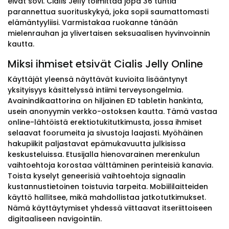
eivät sovi. Cialis Jelly toimittaa jopa 36 tuntia
parannettua suorituskykyä, joka sopii saumattomasti
elämäntyyliisi. Varmistakaa ruokanne tänään
mielenrauhan ja ylivertaisen seksuaalisen hyvinvoinnin
kautta.
Miksi ihmiset etsivät Cialis Jelly Online
Käyttäjät yleensä näyttävät kuvioita lisääntynyt
yksityisyys käsittelyssä intiimi terveysongelmia.
Avainindikaattorina on hiljainen ED tabletin hankinta,
usein anonyymin verkko-ostoksen kautta. Tämä vastaa
online-lähtöistä erektiotukitutkimusta, jossa ihmiset
selaavat foorumeita ja sivustoja laajasti. Myöhäinen
hakupiikit paljastavat epämukavuutta julkisissa
keskusteluissa. Etusijalla hienovarainen merenkulun
vaihtoehtoja korostaa välttäminen perinteisiä kanavia.
Toista kyselyt geneerisiä vaihtoehtoja signaalin
kustannustietoinen toistuvia tarpeita. Mobiililaitteiden
käyttö hallitsee, mikä mahdollistaa jatkotutkimukset.
Nämä käyttäytymiset yhdessä viittaavat itseriittoiseen
digitaaliseen navigointiin.