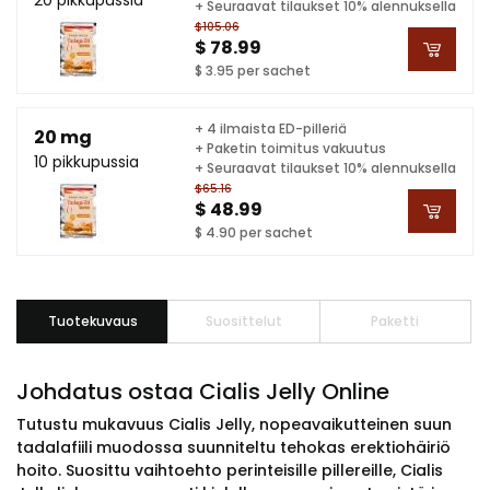
+ Seuraavat tilaukset 10% alennuksella
$105.06
$ 78.99
$ 3.95 per sachet
+ 4 ilmaista ED-pilleriä
20 mg
+ Paketin toimitus vakuutus
10 pikkupussia
+ Seuraavat tilaukset 10% alennuksella
$65.16
$ 48.99
$ 4.90 per sachet
Tuotekuvaus
Suosittelut
Paketti
Johdatus ostaa Cialis Jelly Online
Tutustu mukavuus Cialis Jelly, nopeavaikutteinen suun
tadalafiili muodossa suunniteltu tehokas erektiohäiriö
hoito. Suosittu vaihtoehto perinteisille pillereille, Cialis