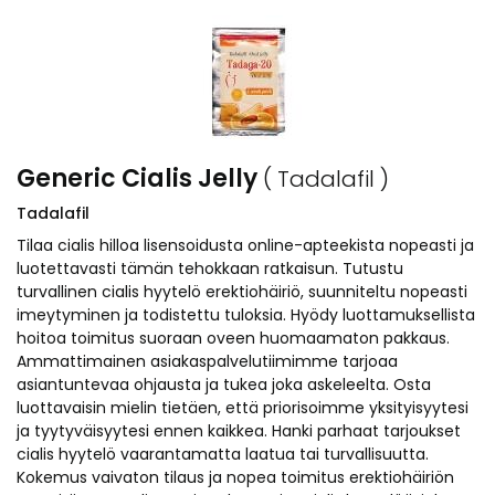
Generic Cialis Jelly
( Tadalafil )
Tadalafil
Tilaa cialis hilloa lisensoidusta online-apteekista nopeasti ja
luotettavasti tämän tehokkaan ratkaisun. Tutustu
turvallinen cialis hyytelö erektiohäiriö, suunniteltu nopeasti
imeytyminen ja todistettu tuloksia. Hyödy luottamuksellista
hoitoa toimitus suoraan oveen huomaamaton pakkaus.
Ammattimainen asiakaspalvelutiimimme tarjoaa
asiantuntevaa ohjausta ja tukea joka askeleelta. Osta
luottavaisin mielin tietäen, että priorisoimme yksityisyytesi
ja tyytyväisyytesi ennen kaikkea. Hanki parhaat tarjoukset
cialis hyytelö vaarantamatta laatua tai turvallisuutta.
Kokemus vaivaton tilaus ja nopea toimitus erektiohäiriön