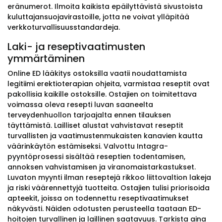
eränumerot. Ilmoita kaikista epäilyttävistä sivustoista
kuluttajansuojavirastoille, jotta ne voivat ylläpitää
verkkoturvallisuusstandardeja.
Laki- ja reseptivaatimusten
ymmärtäminen
Online ED lääkitys ostoksilla vaatii noudattamista
legitiimi erektioterapian ohjeita, varmistaa reseptit ovat
pakollisia kaikille ostoksille. Ostajien on toimitettava
voimassa oleva resepti luvan saaneelta
terveydenhuollon tarjoajalta ennen tilauksen
täyttämistä. Lailliset alustat vahvistavat reseptit
turvallisten ja vaatimustenmukaisten kanavien kautta
väärinkäytön estämiseksi. Valvottu Intagra-
pyyntöprosessi sisältää reseptien todentamisen,
annoksen vahvistamisen ja viranomaistarkastukset.
Luvaton myynti ilman reseptejä rikkoo liittovaltion lakeja
ja riski väärennettyjä tuotteita. Ostajien tulisi priorisoida
apteekit, joissa on todennettu reseptivaatimukset
näkyvästi. Näiden odotusten perusteella taataan ED-
hoitojen turvallinen ja laillinen saatavuus. Tarkista aina