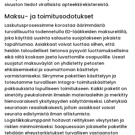
sivuston tiedot virallisista apteekkirekistereistä.
Maksu- ja toimitusodotukset
Laskutusprosessimme korostaa äärimmäistä
turvallisuutta todennetulla ED-lääkkeiden maksureitillä,
joka käyttää uusinta salausta suojatakseen jokaista
tapahtumaa. Asiakkaat voivat luottaa siihen, että
heidän taloudelliset tietonsa pysyvät luottamuksellisina
eikä niitä koskaan jaeta luvattomille osapuolille. Useat
suojatut maksuväylät on yhdistetty petosten
ehkäisemiseksi ja saumattoman käsittelyn
varmistamiseksi. Siirrymme pakettien käsittelyyn ja
toteutamme turvallisen Intagra-toimituskäsittelyn
pakkauksista lopulliseen toimitukseen. Kaikki paketit on
sinetöity peukaloinnin ilmeisiin materiaaleihin ja merkitty
hienovaraisesti yksityisyyden säilyttämiseksi. Lähetyksiä
seurataan reaaliaikaisesti, jolloin asiakkaat voivat
seurata edistymistä ilman altistumista.
Logistiikkakumppanit hoitavat reitityksen viivytysten ja
riskien minimoimiseksi. Saapuessaan jokaiselle paketille
tehdään eheystarkistukset turvallisen vastaanoton