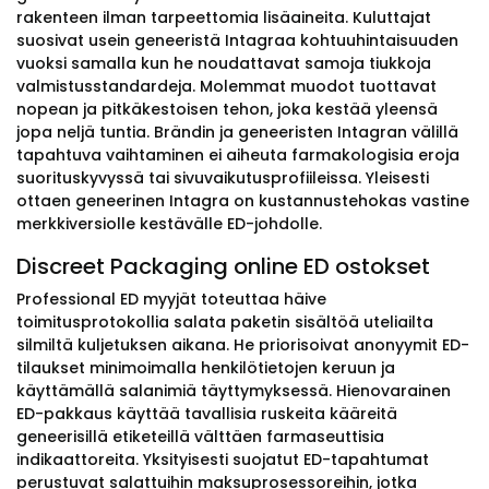
rakenteen ilman tarpeettomia lisäaineita. Kuluttajat
suosivat usein geneeristä Intagraa kohtuuhintaisuuden
vuoksi samalla kun he noudattavat samoja tiukkoja
valmistusstandardeja. Molemmat muodot tuottavat
nopean ja pitkäkestoisen tehon, joka kestää yleensä
jopa neljä tuntia. Brändin ja geneeristen Intagran välillä
tapahtuva vaihtaminen ei aiheuta farmakologisia eroja
suorituskyvyssä tai sivuvaikutusprofiileissa. Yleisesti
ottaen geneerinen Intagra on kustannustehokas vastine
merkkiversiolle kestävälle ED-johdolle.
Discreet Packaging online ED ostokset
Professional ED myyjät toteuttaa häive
toimitusprotokollia salata paketin sisältöä uteliailta
silmiltä kuljetuksen aikana. He priorisoivat anonyymit ED-
tilaukset minimoimalla henkilötietojen keruun ja
käyttämällä salanimiä täyttymyksessä. Hienovarainen
ED-pakkaus käyttää tavallisia ruskeita kääreitä
geneerisillä etiketeillä välttäen farmaseuttisia
indikaattoreita. Yksityisesti suojatut ED-tapahtumat
perustuvat salattuihin maksuprosessoreihin, jotka