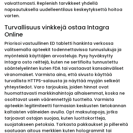
vaivattomasti. Replenish tarvikkeet yhdellä
napsautuksella uudelleentilaus keskeytyksettä hoitoa
varten.
Turvallisuus vinkkejä ostaa Intagra
Online
Priorisoi vastuullinen ED tabletti hankinta verkossa
valitsemalla apteekit todennettavissa tunnuslukuja ja
myönteisiä käyttäjien arvosteluja. Pysy hyväksytty
Intagra osto reittejä, kuten ne sertifioitu tunnustettu
sääntelyelinten kuten FDA tai vastaavat kansainväliset
viranomaiset. Varmista aina, että sivusto käyttää
turvallista HTTPS-salausta ja näyttää myyjän selkeät
yhteystiedot. Varo tarjouksia, joiden hinnat ovat
huomattavasti markkinahintoja alhaisemmat, koska ne
osoittavat usein väärennettyjä tuotteita. Varmista
apteekin legitimiteetti farmasian keskusten tietokannan
kaltaisten välineiden avulla. Opt maksutapoja, jotka
tarjoavat ostajan suojaa, kuten luottokortteja,
suojatakseen petoksia. Tarkasta pakkaukset ja pillereitä
saatuaan aitous merkkien kuten hologrammit tai