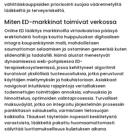
vähittäiskauppiaiden priorisointi suojaa väärennetyiltä
lääkkeiltä ja terveysriskeiltä.
Miten ED-markkinat toimivat verkossa
Online ED lääkitys markkinoilla virtaviivaistaa pääsyä
erektiohäiriö hoitoja kautta huippuluokan digitaalisen
Intagra kaupankäynnin malli, mahdollistaen
saumattoman selaamisen ja ostaminen geneerisiä kuten
sildenafiili ja tadalafiili. Nämä alustat menestyvät
dynaamisessa web-pohjaisessa ED-
terapiaekosysteemissä, jossa kehittyneet algoritmit
kuratoivat yksilöllisiä tuotesuosituksia, jotka perustuvat
käyttäjien mieltymyksiin ja hakuhistoriaan. Asiakkaat
navigoivat intuitiivisia rajapintoja vertaillakseen
todennettujen toimittajien annoksia, vahvuuksia ja
hinnoittelua, optimoiden valintaprosessia. Turvalliset
maksuväylät, jotka on integroitu järjestelmän prosessiin
pankkitason salauksella, varmistaen tietosuojan
kaikkialla. Tilaukset täytetään nopeasti keskitetyistä
varastoista, lääkkeitä pakattu huomaamattomasti
säilyttää luottamuksellisuus kuljetuksen aikana.