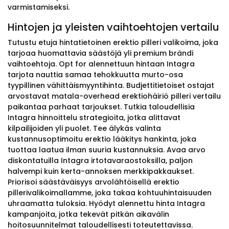
varmistamiseksi.
Hintojen ja yleisten vaihtoehtojen vertailu
Tutustu etuja hintatietoinen erektio pilleri valikoima, joka
tarjoaa huomattavia säästöjä yli premium brändi
vaihtoehtoja. Opt for alennettuun hintaan Intagra
tarjota nauttia samaa tehokkuutta murto-osa
tyypillinen vähittäismyyntihinta. Budjettitietoiset ostajat
arvostavat matala-overhead erektiohäiriö pilleri vertailu
paikantaa parhaat tarjoukset. Tutkia taloudellisia
Intagra hinnoittelu strategioita, jotka alittavat
kilpailijoiden yli puolet. Tee älykäs valinta
kustannusoptimoitu erektio lääkitys hankinta, joka
tuottaa laatua ilman suuria kustannuksia. Avaa arvo
diskontatuilla Intagra irtotavaraostoksilla, paljon
halvempi kuin kerta-annoksen merkkipakkaukset.
Priorisoi säästäväisyys arvolähtöisellä erektio
pillerivalikoimallamme, joka takaa kohtuuhintaisuuden
uhraamatta tuloksia. Hyödyt alennettu hinta Intagra
kampanjoita, jotka tekevät pitkän aikavälin
hoitosuunnitelmat taloudellisesti toteutettavissa.