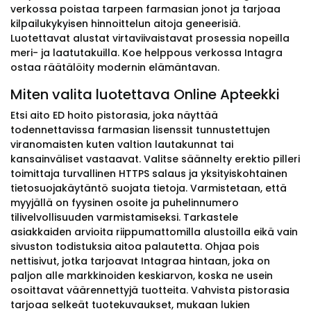
verkossa poistaa tarpeen farmasian jonot ja tarjoaa
kilpailukykyisen hinnoittelun aitoja geneerisiä.
Luotettavat alustat virtaviivaistavat prosessia nopeilla
meri- ja laatutakuilla. Koe helppous verkossa Intagra
ostaa räätälöity modernin elämäntavan.
Miten valita luotettava Online Apteekki
Etsi aito ED hoito pistorasia, joka näyttää
todennettavissa farmasian lisenssit tunnustettujen
viranomaisten kuten valtion lautakunnat tai
kansainväliset vastaavat. Valitse säännelty erektio pilleri
toimittaja turvallinen HTTPS salaus ja yksityiskohtainen
tietosuojakäytäntö suojata tietoja. Varmistetaan, että
myyjällä on fyysinen osoite ja puhelinnumero
tilivelvollisuuden varmistamiseksi. Tarkastele
asiakkaiden arvioita riippumattomilla alustoilla eikä vain
sivuston todistuksia aitoa palautetta. Ohjaa pois
nettisivut, jotka tarjoavat Intagraa hintaan, joka on
paljon alle markkinoiden keskiarvon, koska ne usein
osoittavat väärennettyjä tuotteita. Vahvista pistorasia
tarjoaa selkeät tuotekuvaukset, mukaan lukien