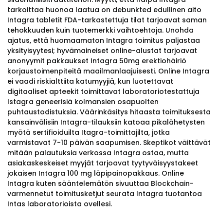
tarkoittaa huonoa laatua on debunkted edullinen aito
Intagra tabletit FDA-tarkastettuja tilat tarjoavat saman
tehokkuuden kuin tuotemerkki vaihtoehtoja. Unohda
ajatus, että huomaamaton Intagra toimitus paljastaa
yksityisyytesi; hyvämaineiset online-alustat tarjoavat
anonyymit pakkaukset Intagra 50mg erektiohäiriö
korjaustoimenpiteitä maailmanlaajuisesti. Online Intagra
ei vaadi riskialttiita katumyyjiä, kun luotettavat
digitaaliset apteekit toimittavat laboratoriotestattuja
Istagra geneerisiä kolmansien osapuolten
puhtaustodistuksia. Väärinkäsitys hitaasta toimituksesta
kansainvälisiin Intagra-tilauksiin katoaa pikalähetysten
myötä sertifioiduilta Itagra-toimittajilta, jotka
varmistavat 7-10 päivän saapumisen. Skeptikot väittävät
mitään palautuksia verkossa Intagra ostaa, mutta
asiakaskeskeiset myyjät tarjoavat tyytyväisyystakeet
jokaisen Intagra 100 mg läpipainopakkaus. Online
Intagra kuten sääntelemätön sivuuttaa Blockchain-
varmennetut toimitusketjut seurata Intagra tuotantoa
Intas laboratorioista ovellesi.