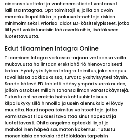
ainesosaluettelot ja vanhenemistiedot vastaavat
laillista Intagraa. Opt toimittajille, joilla on avoin
merenkulkupolitiikka ja paluuvaihtoehtoja riskien
minimoimiseksi. Priorisoi aidot ED-käsittelypisteet, jotka
liittyvät vakiintuneisiin lääkeverkkoihin, lisätäkseen
luotettavuutta.
Edut tilaaminen Intagra Online
Tilaaminen Intagra verkossa tarjoaa vertaansa vailla
mukavuutta hallintaan erektiohäiriö hienovaraisesti
kotoa. Hyödy yksityinen Intagra toimitus, joka saapuu
tavallisissa pakkauksissa, turvata yksityisyytesi täysin.
Saada kätevä ED tabletti pääsy ympäri vuorokauden,
jolloin ostokset milloin tahansa ilman varastokäyntejä.
Tutustu online erektio hoito kohtuuhintaisuus
kilpailukykyisillä hinnoilla ja usein alennuksia ei löydy
muualta. Nauti nopea toimitus vaihtoehtoja, jotka
varmistavat tilauksesi tavoittaa sinut nopeasti ja
luotettavasti. Ohita ongelma apteekki linjat ja
mahdollinen häpeä saumaton kokemus. Tutustu
monenlaisia annoksia räätälöidään tarpeisiin