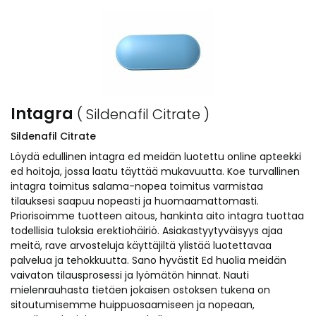
Intagra
( Sildenafil Citrate )
Sildenafil Citrate
Löydä edullinen intagra ed meidän luotettu online apteekki
ed hoitoja, jossa laatu täyttää mukavuutta. Koe turvallinen
intagra toimitus salama-nopea toimitus varmistaa
tilauksesi saapuu nopeasti ja huomaamattomasti.
Priorisoimme tuotteen aitous, hankinta aito intagra tuottaa
todellisia tuloksia erektiohäiriö. Asiakastyytyväisyys ajaa
meitä, rave arvosteluja käyttäjiltä ylistää luotettavaa
palvelua ja tehokkuutta. Sano hyvästit Ed huolia meidän
vaivaton tilausprosessi ja lyömätön hinnat. Nauti
mielenrauhasta tietäen jokaisen ostoksen tukena on
sitoutumisemme huippuosaamiseen ja nopeaan,