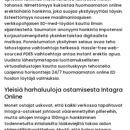
tahansa. Nimettömyys kukoistaa huomaamaton online
erektiohäiriö hankinta, joka suojaa yksityisyyttäsi täysin.
Esteettömyys nousee maailmanlaajuisen
verkkopohjaisen ED-med-löydön kautta ilman
sijaintiesteitä. Saumaton anonyymi hankinta impotenssi
korjaustoimenpiteitä yksinkertaistaa digitaalista
matkaa. Ponnistumaton yksityinen selaus avaa teho
tehostajana vaihtoehtoja hetkessä. Hassle-free web-
sourced PDE5 vaihtoehtoja antaa instant erektio apua.
Uudista lähestymistapasi luottamuksellisten
virtuaalialustojen kautta suorituskyvyn tehosteita.
Laajenna horisontteja 24/7 huomaamaton online ED
hoidon löytäjä valmiuksia.
Yleisiä harhaluuloja ostamisesta Intagra
Online
Monet ostajat uskovat, että kaikki verkossa tapahtuvat
Intagra-ostokset johtavat väärennettyihin pillereihin,
mutta aitojen Intagra 100mg:n hankkiminen
todennetuilta intialaisilta lääkeviejiltä takaa aidon
sildenafiilisitraattitehon. Myytti, että halpa Intagra