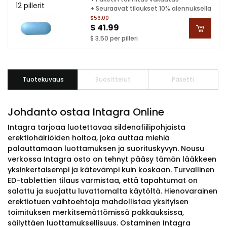
12 pillerit
+ Seuraavat tilaukset 10% alennuksella
$56.00
$ 41.99
$ 3.50 per pilleri
Tuotekuvaus
Suosittelut
Paketti
Johdanto ostaa Intagra Online
Intagra tarjoaa luotettavaa sildenafiilipohjaista
erektiohäiriöiden hoitoa, joka auttaa miehiä
palauttamaan luottamuksen ja suorituskyvyn. Nousu
verkossa Intagra osto on tehnyt pääsy tämän lääkkeen
yksinkertaisempi ja kätevämpi kuin koskaan. Turvallinen
ED-tablettien tilaus varmistaa, että tapahtumat on
salattu ja suojattu luvattomalta käytöltä. Hienovarainen
erektiotuen vaihtoehtoja mahdollistaa yksityisen
toimituksen merkitsemättömissä pakkauksissa,
säilyttäen luottamuksellisuus. Ostaminen Intagra