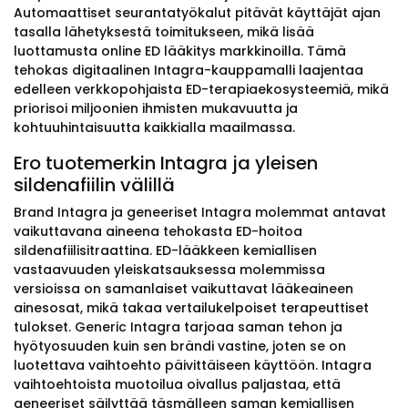
Automaattiset seurantatyökalut pitävät käyttäjät ajan
tasalla lähetyksestä toimitukseen, mikä lisää
luottamusta online ED lääkitys markkinoilla. Tämä
tehokas digitaalinen Intagra-kauppamalli laajentaa
edelleen verkkopohjaista ED-terapiaekosysteemiä, mikä
priorisoi miljoonien ihmisten mukavuutta ja
kohtuuhintaisuutta kaikkialla maailmassa.
Ero tuotemerkin Intagra ja yleisen
sildenafiilin välillä
Brand Intagra ja geneeriset Intagra molemmat antavat
vaikuttavana aineena tehokasta ED-hoitoa
sildenafiilisitraattina. ED-lääkkeen kemiallisen
vastaavuuden yleiskatsauksessa molemmissa
versioissa on samanlaiset vaikuttavat lääkeaineen
ainesosat, mikä takaa vertailukelpoiset terapeuttiset
tulokset. Generic Intagra tarjoaa saman tehon ja
hyötyosuuden kuin sen brändi vastine, joten se on
luotettava vaihtoehto päivittäiseen käyttöön. Intagra
vaihtoehtoista muotoilua oivallus paljastaa, että
geneeriset säilyttää täsmälleen saman kemiallisen