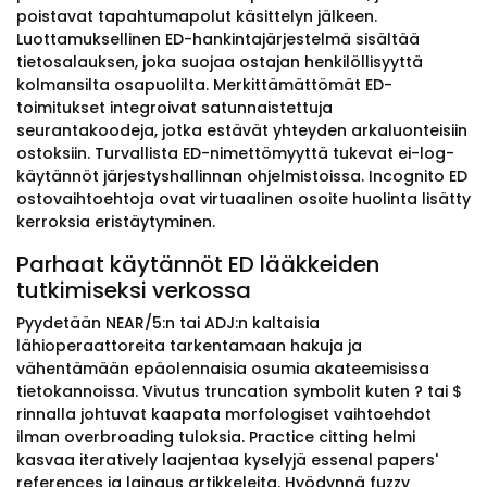
poistavat tapahtumapolut käsittelyn jälkeen.
Luottamuksellinen ED-hankintajärjestelmä sisältää
tietosalauksen, joka suojaa ostajan henkilöllisyyttä
kolmansilta osapuolilta. Merkittämättömät ED-
toimitukset integroivat satunnaistettuja
seurantakoodeja, jotka estävät yhteyden arkaluonteisiin
ostoksiin. Turvallista ED-nimettömyyttä tukevat ei-log-
käytännöt järjestyshallinnan ohjelmistoissa. Incognito ED
ostovaihtoehtoja ovat virtuaalinen osoite huolinta lisätty
kerroksia eristäytyminen.
Parhaat käytännöt ED lääkkeiden
tutkimiseksi verkossa
Pyydetään NEAR/5:n tai ADJ:n kaltaisia
lähioperaattoreita tarkentamaan hakuja ja
vähentämään epäolennaisia osumia akateemisissa
tietokannoissa. Vivutus truncation symbolit kuten ? tai $
rinnalla johtuvat kaapata morfologiset vaihtoehdot
ilman overbroading tuloksia. Practice citting helmi
kasvaa iteratively laajentaa kyselyjä essenal papers'
references ja lainaus artikkeleita. Hyödynnä fuzzy