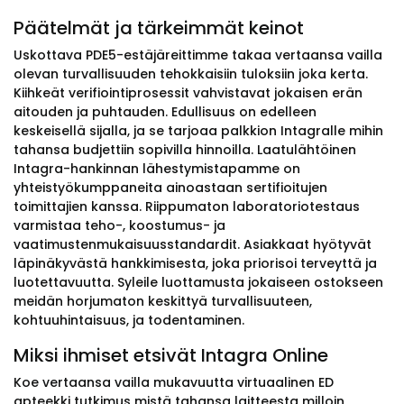
Päätelmät ja tärkeimmät keinot
Uskottava PDE5-estäjäreittimme takaa vertaansa vailla
olevan turvallisuuden tehokkaisiin tuloksiin joka kerta.
Kiihkeät verifiointiprosessit vahvistavat jokaisen erän
aitouden ja puhtauden. Edullisuus on edelleen
keskeisellä sijalla, ja se tarjoaa palkkion Intagralle mihin
tahansa budjettiin sopivilla hinnoilla. Laatulähtöinen
Intagra-hankinnan lähestymistapamme on
yhteistyökumppaneita ainoastaan sertifioitujen
toimittajien kanssa. Riippumaton laboratoriotestaus
varmistaa teho-, koostumus- ja
vaatimustenmukaisuusstandardit. Asiakkaat hyötyvät
läpinäkyvästä hankkimisesta, joka priorisoi terveyttä ja
luotettavuutta. Syleile luottamusta jokaiseen ostokseen
meidän horjumaton keskittyä turvallisuuteen,
kohtuuhintaisuus, ja todentaminen.
Miksi ihmiset etsivät Intagra Online
Koe vertaansa vailla mukavuutta virtuaalinen ED
apteekki tutkimus mistä tahansa laitteesta milloin