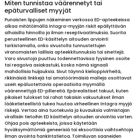
Miten tunnistaa väärennetyt tai
epäturvalliset myyjät
Punaisten lippujen näkeminen verkossa ED-apteekeissa
alkaa mitätöimällä Intagra-myyjän riskit epäilyttävän
alhaisilla hinnoilla ja ilman reseptivaatimuksia. Suorita
perusteellinen ED-käsittelyn aitouden arviointi
tarkistamalla, onko sivustolla tunnustettujen
viranomaisten laillisia apteekkitunnuksia tai sinettejä.
Varo sivustoja puuttuu todennettavissa fyysinen osoite
tai reagoiva asiakastuki, koska nämä signaali
mahdollisia huijauksia. Sivut täynnä kielioppivirheitä,
rikkinäisiä linkkejä tai amatöörimäisiä malleja osoittavat
usein epäluotettavia operaatioita myymällä
väärennettyjä ED-pillereitä. Epärealistiset takuut, kuten
pikaiset tulokset tai rahat takaisin vakuutukset ilman
lääketieteellistä tukea huutaa virheellinen Intagra myyjä
riskejä. Vertaa aina tuotekuvia ja kuvauksia valmistajan
virallisiin tietoihin ED käsittelyn aitouden arviointia varten.
Ohjaa pois apteekeista, joissa käytetään
hyväksymättömiä geneerisiä tai eksoottisia vaihtoehtoja
ilman avointa hankintatietoa. Toimiluvan saaneiden