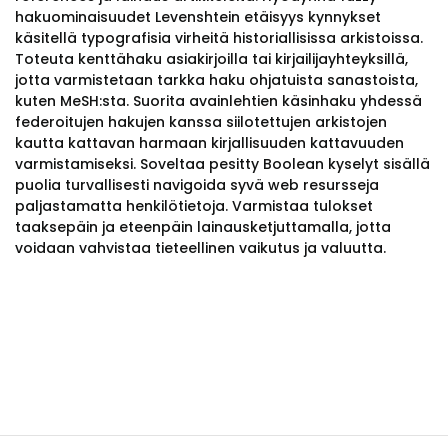
hakuominaisuudet Levenshtein etäisyys kynnykset
käsitellä typografisia virheitä historiallisissa arkistoissa.
Toteuta kenttähaku asiakirjoilla tai kirjailijayhteyksillä,
jotta varmistetaan tarkka haku ohjatuista sanastoista,
kuten MeSH:sta. Suorita avainlehtien käsinhaku yhdessä
federoitujen hakujen kanssa siilotettujen arkistojen
kautta kattavan harmaan kirjallisuuden kattavuuden
varmistamiseksi. Soveltaa pesitty Boolean kyselyt sisällä
puolia turvallisesti navigoida syvä web resursseja
paljastamatta henkilötietoja. Varmistaa tulokset
taaksepäin ja eteenpäin lainausketjuttamalla, jotta
voidaan vahvistaa tieteellinen vaikutus ja valuutta.