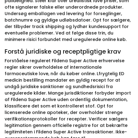
pålidelighed. Steer klar over urealistisk lave priser, som
ofte signalerer falske eller underordnede produkter.
Undersøg emballagen ved levering for forseglinger,
batchnumre og gyldige udløbsdatoer. Opt for sælgere,
der tilbyder track shipping og lydhør kundesupport for
eventuelle problemer. Ved at følge disse trin, du
minimere risici forbundet med uregulerede online køb.
Forstå juridiske og receptpligtige krav
Forståelse reguleret Fildena Super Active erhvervelse
regler sikrer overholdelse af internationale
farmaceutiske love, når du køber online. Lfrygtelig ED
medicin bestilling mandater en gyldig recept for at
undgå juridiske sanktioner og sundhedsrisici fra
uregulerede kilder. Mange jurisdiktioner forbyder import
af Fildena Super Active uden ordentlig dokumentation,
klassificere det som et kontrolleret stof. Opt for
licenserede online apoteker, der overholder strenge
verifikationsprotokoller for recepter. Verificer sælgers
legitimation gennem officielle registre for at bekræfte
legitimiteten i Fildena Super Active transaktioner. Ikke-