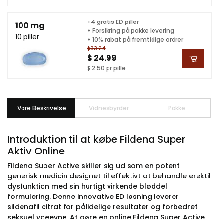
+4 gratis ED piller
100 mg
+ Forsikring på pakke levering
10 piller
+ 10% rabat på fremtidige ordrer
$33.24
$ 24.99
$ 2.50 pr pille
Vare Beskrivelse
Vidnesbyrder
Pakke
Introduktion til at købe Fildena Super
Aktiv Online
Fildena Super Active skiller sig ud som en potent
generisk medicin designet til effektivt at behandle erektil
dysfunktion med sin hurtigt virkende bløddel
formulering. Denne innovative ED løsning leverer
sildenafil citrat for pålidelige resultater og forbedret
seksuel ydeevne. At gøre en online Fildena Super Active