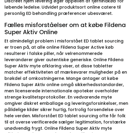
Discreet hjem levering øger appellen af fjernindkøb for
løbende ledelse. Udvidet produktsort online catere til
personlig ED behandling præferencer ubesværet.
Fælles misforståelser om at købe Fildena
Super Aktiv Online
Et almindeligt problem i misforstået ED tablet sourcing
er troen på, at alle online Fildena Super Active køb
resulterer i falske piller, når velrenommerede
leverandører giver autentiske generiske. Online Fildena
Super Aktiv myte afklaring viser, at disse tabletter
matcher effektiviteten af mærkevarer muligheder på en
brøkdel af omkostningerne. Mange antager at købe
Fildena Super Aktiv online omgå sikkerhedsstandarder,
men licenserede internationale apoteker overholder
strenge kvalitetsprotokoller. En vedvarende myte
omgiver diskret emballage og leveringsforsinkelser, men
pålidelige kilder sikrer hurtig, fortrolig forsendelse over
hele verden. Misforstået ED tablet sourcing ofte får folk
til at overse verificerede sælger legitimation, forstærke
unødvendig frygt. Online Fildena Super Aktiv myte