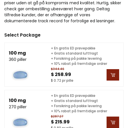
priser uden at gå på kompromis med kvalitet. Hurtig, sikker
check gør ombestilling ubesværet hver gang. Deltag
tilfredse kunder, der er afhængige af vores
dokumenterede track record for fortrolige ed løsninger.
Select Package
+ En gratis ED prøvepakke
100 mg
+ Gratis standard luftfragt
+ Forsikring på pakke levering
360 piller
+ 10% rabat på fremtidige ordrer
$344.46
$ 258.99
$ 0.72 pr pille
+ En gratis ED prøvepakke
100 mg
+ Gratis standard luftfragt
+ Forsikring på pakke levering
270 piller
+ 10% rabat på fremtidige ordrer
$287.27
$ 215.99
$ 0.80 pr pille