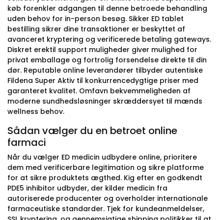
køb forenkler adgangen til denne betroede behandling
uden behov for in-person besøg. Sikker ED tablet
bestilling sikrer dine transaktioner er beskyttet af
avanceret kryptering og verificerede betaling gateways.
Diskret erektil support muligheder giver mulighed for
privat emballage og fortrolig forsendelse direkte til din
dør. Reputable online leverandører tilbyder autentiske
Fildena Super Aktiv til konkurrencedygtige priser med
garanteret kvalitet. Omfavn bekvemmeligheden af
moderne sundhedsløsninger skræddersyet til mænds
wellness behov.
Sådan vælger du en betroet online
farmaci
Når du vælger ED medicin udbydere online, prioritere
dem med verificerbare legitimation og sikre platforme
for at sikre produktets ægthed. Kig efter en godkendt
PDE5 inhibitor udbyder, der kilder medicin fra
autoriserede producenter og overholder internationale
farmaceutiske standarder. Tjek for kundeanmeldelser,
SSL kryptering, og gennemsigtige shipping politikker til at