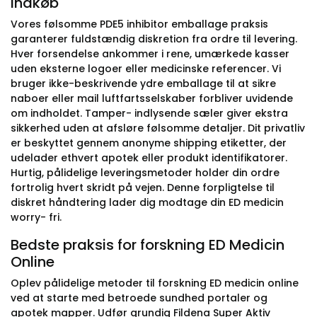
indkøb
Vores følsomme PDE5 inhibitor emballage praksis
garanterer fuldstændig diskretion fra ordre til levering.
Hver forsendelse ankommer i rene, umærkede kasser
uden eksterne logoer eller medicinske referencer. Vi
bruger ikke-beskrivende ydre emballage til at sikre
naboer eller mail luftfartsselskaber forbliver uvidende
om indholdet. Tamper- indlysende sæler giver ekstra
sikkerhed uden at afsløre følsomme detaljer. Dit privatliv
er beskyttet gennem anonyme shipping etiketter, der
udelader ethvert apotek eller produkt identifikatorer.
Hurtig, pålidelige leveringsmetoder holder din ordre
fortrolig hvert skridt på vejen. Denne forpligtelse til
diskret håndtering lader dig modtage din ED medicin
worry- fri.
Bedste praksis for forskning ED Medicin
Online
Oplev pålidelige metoder til forskning ED medicin online
ved at starte med betroede sundhed portaler og
apotek mapper. Udfør grundig Fildena Super Aktiv