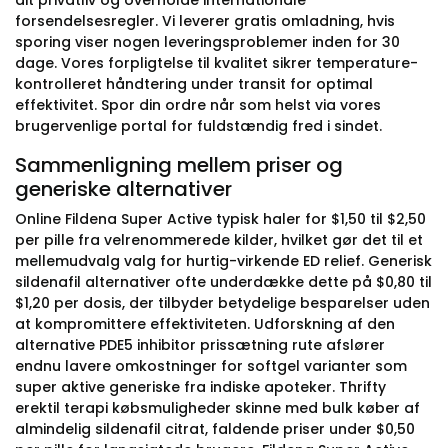
dit privatliv og overholde internationale
forsendelsesregler. Vi leverer gratis omladning, hvis
sporing viser nogen leveringsproblemer inden for 30
dage. Vores forpligtelse til kvalitet sikrer temperature-
kontrolleret håndtering under transit for optimal
effektivitet. Spor din ordre når som helst via vores
brugervenlige portal for fuldstændig fred i sindet.
Sammenligning mellem priser og
generiske alternativer
Online Fildena Super Active typisk haler for $1,50 til $2,50
per pille fra velrenommerede kilder, hvilket gør det til et
mellemudvalg valg for hurtig-virkende ED relief. Generisk
sildenafil alternativer ofte underdække dette på $0,80 til
$1,20 per dosis, der tilbyder betydelige besparelser uden
at kompromittere effektiviteten. Udforskning af den
alternative PDE5 inhibitor prissætning rute afslører
endnu lavere omkostninger for softgel varianter som
super aktive generiske fra indiske apoteker. Thrifty
erektil terapi købsmuligheder skinne med bulk køber af
almindelig sildenafil citrat, faldende priser under $0,50