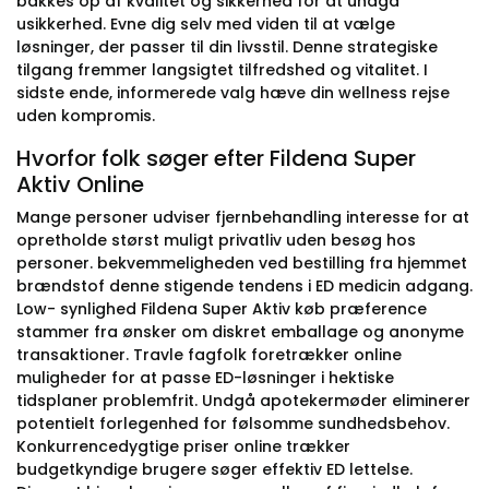
bakkes op af kvalitet og sikkerhed for at undgå
usikkerhed. Evne dig selv med viden til at vælge
løsninger, der passer til din livsstil. Denne strategiske
tilgang fremmer langsigtet tilfredshed og vitalitet. I
sidste ende, informerede valg hæve din wellness rejse
uden kompromis.
Hvorfor folk søger efter Fildena Super
Aktiv Online
Mange personer udviser fjernbehandling interesse for at
opretholde størst muligt privatliv uden besøg hos
personer. bekvemmeligheden ved bestilling fra hjemmet
brændstof denne stigende tendens i ED medicin adgang.
Low- synlighed Fildena Super Aktiv køb præference
stammer fra ønsker om diskret emballage og anonyme
transaktioner. Travle fagfolk foretrækker online
muligheder for at passe ED-løsninger i hektiske
tidsplaner problemfrit. Undgå apotekermøder eliminerer
potentielt forlegenhed for følsomme sundhedsbehov.
Konkurrencedygtige priser online trækker
budgetkyndige brugere søger effektiv ED lettelse.