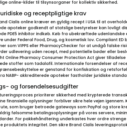
ge online-kilder til tilsynsorganer for kollektiv sikkerhed.
juridiske og receptpligtige krav
and Cialis online kræver en gyldig recept i USA til at overho
de apoteker godkendt af statslige bestyrelser kan lovligt dis
ede PDE5 inhibitor indkøb. Køb fra ubekræftede udenlandske 
ve under Federal Food, Drug, og kosmetisk lov. Compliant ED
r som VIPPS eller PharmacyChecker for at undgå falske risici
yder udlevering uden recept, med potentielle bøder eller b
ht Online Pharmacy Consumer Protection Act giver tilladelse ti
rede stoffer som tadalafil. Internationale forsendelser af re
grænsebeskyttelse er genstand for konfiskation og retsforføl
fra NABP- akkrediterede apoteker fastholder juridiske standar
gs- og forsendelsesudgifter
tureringsproces prioriterer sikkerhed med krypterede transakt
dine finansielle oplysninger forbliver sikre hele vejen igennem
rute, som bruger betroede gateways som PayPal og store kredi
drig følsomme betalingsoplysninger på vores servere, minimer
arder. For pakkehåndtering underkastes hver ordre strenge k
e produktets integritet. Den sikre Brand Cialis leveringsprot