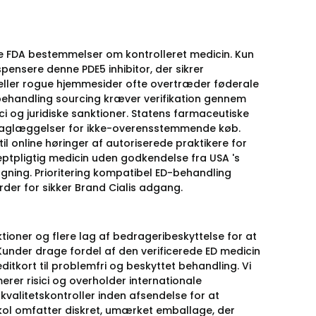
lde FDA bestemmelser om kontrolleret medicin. Kun
pensere denne PDE5 inhibitor, der sikrer
eller rogue hjemmesider ofte overtræder føderale
 behandling sourcing kræver verifikation gennem
 og juridiske sanktioner. Statens farmaceutiske
eslaglæggelser for ikke-overensstemmende køb.
l online høringer af autoriserede praktikere for
ceptpligtig medicin uden godkendelse fra USA 's
gning. Prioritering kompatibel ED-behandling
der for sikker Brand Cialis adgang.
ioner og flere lag af bedrageribeskyttelse for at
. Kunder drage fordel af den verificerede ED medicin
tkort til problemfri og beskyttet behandling. Vi
er risici og overholder internationale
valitetskontroller inden afsendelse for at
okol omfatter diskret, umærket emballage, der