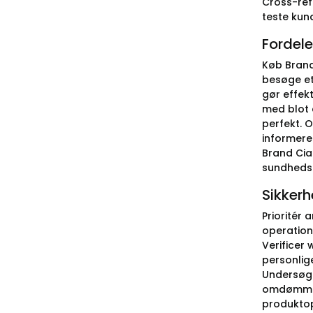
Cross-refe
teste kun
Fordele
Køb Brand 
besøge et 
gør effek
med blot e
perfekt. 
informered
Brand Cial
sundheds
Sikkerh
Prioritér
operation
Verificer
personlige
Undersøg 
omdømme 
produktop