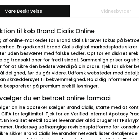
Vare Beskrivelse
Vidnesbyrder
ktion til køb Brand Cialis Online
g af online-markedet for Brand Cialis kræver fokus på betro
kerhed. En godkendt brand Cialis digital markedsplads sikrer
r uden besværet med falske sedler. Opt for en diskret erektil 
 og transaktioner for fred i sindet. Sammenlign priser og 
 for at sikre den bedste værdi på din ordre. Tjek for sikker
pålidelighed, før du går videre. Udforsk websteder med detalj
an skræddersyet til bekvemmelighed. Hold dig informeret om 
 besparelser på premium erektil løsninger.
vælger du en betroet online farmaci
lger online apoteker sælger Brand Cialis, starte med at kont
 CIPA for legitimitet. Tjek for en Verified Internet Apotacy Prac
 En kvalitet erektil tablet leverandør altid bruger HTTPS kryp
mmer. Undersøg uafhængige revisionsplatforme for konsekv
Sikre sikker Brand Cialis leverandør netværk lister detaljered