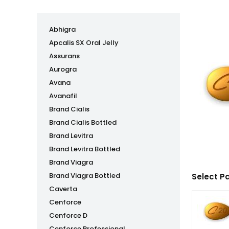
Abhigra
Apcalis SX Oral Jelly
Assurans
Aurogra
Avana
Avanafil
Brand Cialis
Brand Cialis Bottled
Brand Levitra
Brand Levitra Bottled
Brand Viagra
Brand Viagra Bottled
Select P
Caverta
Cenforce
Cenforce D
Cenforce Professional