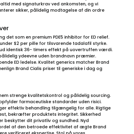
 realtid med signaturkrav ved ankomsten, og vi
nterer sikker, pålidelig modtagelse af din ordre
ver
ing det som en premium PDE5 inhibitor for ED relief.
er $2 per pille for tilsvarende tadalafil styrke.
d identisk 36- timers effekt på uovertruffen værdi.
er pålidelig ydeevne uden brandnavn præmier.
løbende ED ledelse. Kvalitet generics matcher Brand
nlign Brand Cialis priser til generiske i dag og
nem strenge kvalitetskontrol og pålidelig sourcing.
 opfylder farmaceutiske standarder uden risici.
 gør effektiv behandling tilgængelig for alle. Rigtige
st, bekræfter produktets integritet. Sikkerhed
r beskytter dit privatliv og sundhed. Nyd
ordel af den betroede effektivitet af ægte Brand
re verificeret ekspertise. Stol på vores