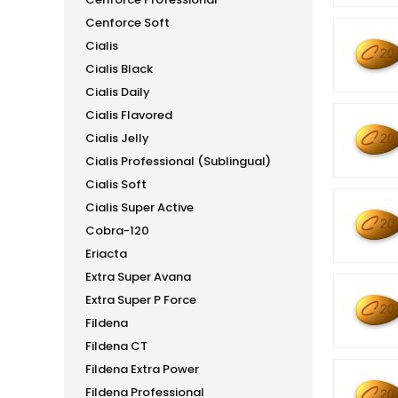
Cenforce Soft
Cialis
Cialis Black
Cialis Daily
Cialis Flavored
Cialis Jelly
Cialis Professional (Sublingual)
Cialis Soft
Cialis Super Active
Cobra-120
Eriacta
Extra Super Avana
Extra Super P Force
Fildena
Fildena CT
Fildena Extra Power
Fildena Professional