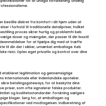
 specifikationer for at undgå forfalskning. Endelig
rofessionalisme.
 bestille diskret fra komfort i dit hjem uden at
 i forhold til traditionelle detailpriser, hvilket
estilling proces sikrer hurtig og problemfri køb
 vælge doser og mængder, der passer til din livsstil
ndeanmeldelser for at hjælpe dig med at træffe
kte til din dør i sikker, umærket emballage. Køb
ke risici. Oplev øget privatliv og kontrol over dine
ed etableret legitimation og gennemsigtige
ns internationale eller indenlandske apoteker.
sikre betalingsgateways, for at beskytte dine
ave priser, som ofte signalerer falske produkter.
timitet og kvalitetsstandarder. Forskning sælgers
e klager. Sørg for, at emballagen og
specifikationer ved modtagelsen. Indberetning af