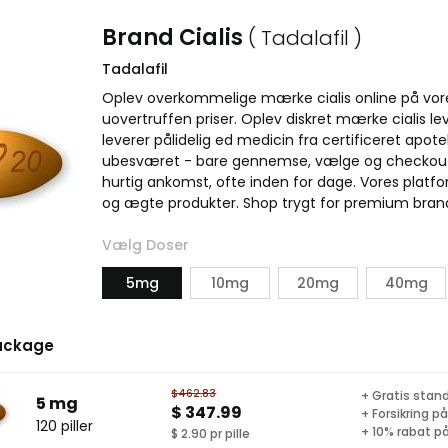
Brand Cialis
( Tadalafil )
Tadalafil
Oplev overkommelige mærke cialis online på vore
uovertruffen priser. Oplev diskret mærke cialis lever
leverer pålidelig ed medicin fra certificeret apote
ubesværet - bare gennemse, vælge og checkout p
hurtig ankomst, ofte inden for dage. Vores platfor
og ægte produkter. Shop trygt for premium bran
Vælg Doser
5mg
10mg
20mg
40mg
ackage
$462.83
+ Gratis stand
5 mg
$ 347.99
+ Forsikring p
120 piller
+ 10% rabat på
$ 2.90 pr pille