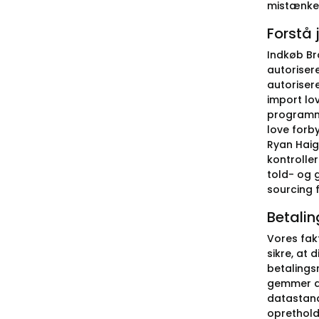
mistænkeli
Forstå 
Indkøb Br
autorisere
autoriser
import lo
programme
love forb
Ryan Haig
kontrolle
told- og 
sourcing 
Betalin
Vores fak
sikre, at 
betalings
gemmer al
datastand
oprethold