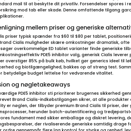
ndard mail til at beskytte dit privatliv. Forsendelser spores i
forsikring mod tab eller skade. Denne omfattende tilgang gara
likationer.
igning mellem priser og generiske alternati
is priser typisk spænder fra $60 til $80 per tablet, positioner
Brand Cialis muligheder skære omkostninger dramatisk, ofte und
søger overkommelige ED tablet varianter finde generiske tilbu
kostningseffektiv PDE5 inhibitor valg, generisk Cialis lever
r overstiger 85% på bulk køb, hvilket gør generics ideel til 
ikkerhed og biotilgængelighed, bakkes op af streng test. Samme
r betydelige budget lettelse for vedvarende vitalitet.
sion og nøgletakeaways
værdige PDE5 inhibitor sti prioriterer brugernes sikkerhed gen
revet Brand Cialis-indkøbstilgangen sikrer, at alle produkter
ity er nøglen, der tilbyder premium Brand Cialis til priser, der
ionsprocesser, herunder batch-autentificering og tredjepartste
 vores fundament med sikker emballage og diskret levering, de
gsbesparelser, der rivaliserende generiske samtidig drage f
er ordre gennemgår flere lag kontrol for styrke og renhed, leve