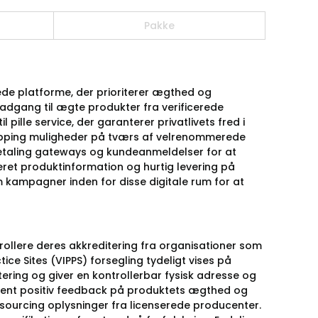
Pakke
ede platforme, der prioriterer ægthed og
 adgang til ægte produkter fra verificerede
pille service, der garanterer privatlivets fred i
shipping muligheder på tværs af velrenommerede
 betaling gateways og kundeanmeldelser for at
eret produktinformation og hurtig levering på
kampagner inden for disse digitale rum for at
rollere deres akkreditering fra organisationer som
tice Sites (VIPPS) forsegling tydeligt vises på
tering og giver en kontrollerbar fysisk adresse og
ent positiv feedback på produktets ægthed og
e sourcing oplysninger fra licenserede producenter.