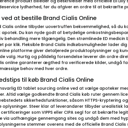
rence produkt billeder og beskrivelser med officielle Eli Lilly
deservice lydhørhed, før du afgiver en ordre til at bekræfte p
 ved at bestille Brand Cialis Online
Cialis online tilbyder uovertruffen bekvemmelighed, så du kan
apotek. Du kan nyde godt af betydelige omkostningsbesparelser
tiv behandling mere tilgængelig. Den strømlinede ED medicin b
t par klik. Fleksible Brand Cialis indkøbsmuligheder lader dig
Online platforme giver detaljerede produktoplysninger og ku
e valg. Hurtig og pålidelig forsendelse leverer din ordre dire
is online garanterer ægthed fra verificerede kilder, undgå fals
mæssige behov med hver ordre.
edstips til køb Brand Cialis Online
 ansvarlig ED tablet sourcing online ved at vælge apoteker m
er. Altid vælge godkendte Brand Cialis køb ruter gennem lice
 webstedets sikkerhedsfunktioner, såsom HTTPS-kryptering og 
 oplysninger. Steer klar af leverandører tilbyder urealistisk l
certificeringer som VIPPS eller CIPA segl for at bekræfte legi
via uafhængige gennemgang sites og undgå dem med hyppig
lysningerne stemmer overens med de officielle Brand Cialis 