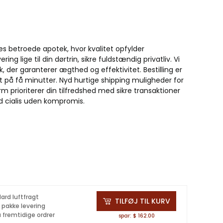
s betroede apotek, hvor kvalitet opfylder
ing lige til din dørtrin, sikre fuldstændig privatliv. Vi
k, der garanterer ægthed og effektivitet. Bestilling er
å få minutter. Nyd hurtige shipping muligheder for
m prioriterer din tilfredshed med sikre transaktioner
d cialis uden kompromis.
ard luftfragt
TILFØJ TIL KURV
å pakke levering
 fremtidige ordrer
spar: $ 162.00