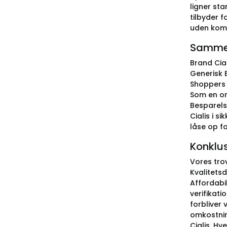
ligner sta
tilbyder 
uden komp
Sammenl
Brand Cial
Generisk 
Shoppers 
Som en om
Besparelse
Cialis i s
låse op fo
Konklu
Vores tro
Kvalitetsd
Affordabil
verifikat
forbliver
omkostnin
Cialis. Hv