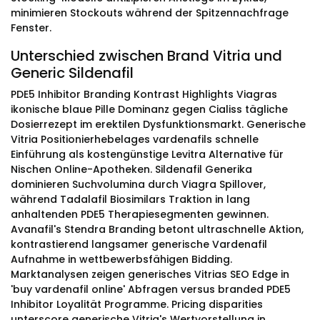
minimieren Stockouts während der Spitzennachfrage
Fenster.
Unterschied zwischen Brand Vitria und
Generic Sildenafil
PDE5 Inhibitor Branding Kontrast Highlights Viagras
ikonische blaue Pille Dominanz gegen Cialiss tägliche
Dosierrezept im erektilen Dysfunktionsmarkt. Generische
Vitria Positionierhebelages vardenafils schnelle
Einführung als kostengünstige Levitra Alternative für
Nischen Online-Apotheken. Sildenafil Generika
dominieren Suchvolumina durch Viagra Spillover,
während Tadalafil Biosimilars Traktion in lang
anhaltenden PDE5 Therapiesegmenten gewinnen.
Avanafil's Stendra Branding betont ultraschnelle Aktion,
kontrastierend langsamer generische Vardenafil
Aufnahme in wettbewerbsfähigen Bidding.
Marktanalysen zeigen generisches Vitrias SEO Edge in
'buy vardenafil online' Abfragen versus branded PDE5
Inhibitor Loyalität Programme. Pricing disparities
unterscore generische Vitria's Wertvorstellung in