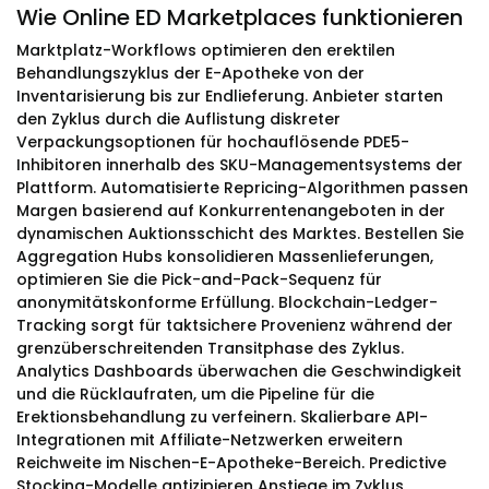
Wie Online ED Marketplaces funktionieren
Marktplatz-Workflows optimieren den erektilen
Behandlungszyklus der E-Apotheke von der
Inventarisierung bis zur Endlieferung. Anbieter starten
den Zyklus durch die Auflistung diskreter
Verpackungsoptionen für hochauflösende PDE5-
Inhibitoren innerhalb des SKU-Managementsystems der
Plattform. Automatisierte Repricing-Algorithmen passen
Margen basierend auf Konkurrentenangeboten in der
dynamischen Auktionsschicht des Marktes. Bestellen Sie
Aggregation Hubs konsolidieren Massenlieferungen,
optimieren Sie die Pick-and-Pack-Sequenz für
anonymitätskonforme Erfüllung. Blockchain-Ledger-
Tracking sorgt für taktsichere Provenienz während der
grenzüberschreitenden Transitphase des Zyklus.
Analytics Dashboards überwachen die Geschwindigkeit
und die Rücklaufraten, um die Pipeline für die
Erektionsbehandlung zu verfeinern. Skalierbare API-
Integrationen mit Affiliate-Netzwerken erweitern
Reichweite im Nischen-E-Apotheke-Bereich. Predictive
Stocking-Modelle antizipieren Anstiege im Zyklus,