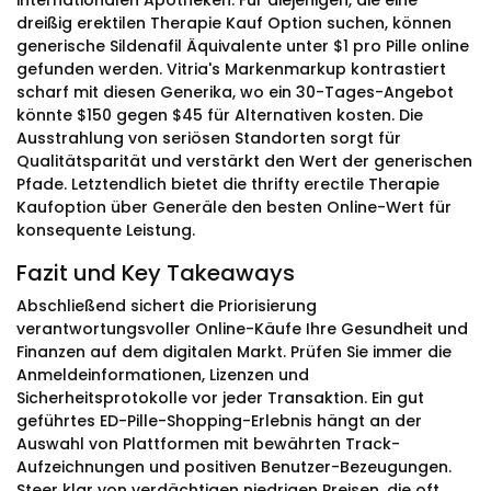
internationalen Apotheken. Für diejenigen, die eine
dreißig erektilen Therapie Kauf Option suchen, können
generische Sildenafil Äquivalente unter $1 pro Pille online
gefunden werden. Vitria's Markenmarkup kontrastiert
scharf mit diesen Generika, wo ein 30-Tages-Angebot
könnte $150 gegen $45 für Alternativen kosten. Die
Ausstrahlung von seriösen Standorten sorgt für
Qualitätsparität und verstärkt den Wert der generischen
Pfade. Letztendlich bietet die thrifty erectile Therapie
Kaufoption über Generäle den besten Online-Wert für
konsequente Leistung.
Fazit und Key Takeaways
Abschließend sichert die Priorisierung
verantwortungsvoller Online-Käufe Ihre Gesundheit und
Finanzen auf dem digitalen Markt. Prüfen Sie immer die
Anmeldeinformationen, Lizenzen und
Sicherheitsprotokolle vor jeder Transaktion. Ein gut
geführtes ED-Pille-Shopping-Erlebnis hängt an der
Auswahl von Plattformen mit bewährten Track-
Aufzeichnungen und positiven Benutzer-Bezeugungen.
Steer klar von verdächtigen niedrigen Preisen, die oft