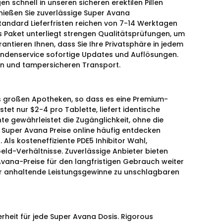
n schnell in unseren sicheren erektilen Pillen
ießen Sie zuverlässige Super Avana
Standard Lieferfristen reichen von 7-14 Werktagen
s Paket unterliegt strengen Qualitätsprüfungen, um
antieren Ihnen, dass Sie Ihre Privatsphäre in jedem
Kundenservice sofortige Updates und Auflösungen.
en und tampersicheren Transport.
us großen Apotheken, so dass es eine Premium-
tet nur $2-4 pro Tablette, liefert identische
te gewährleistet die Zugänglichkeit, ohne die
 Super Avana Preise online häufig entdecken
ls kosteneffiziente PDE5 Inhibitor Wahl,
eld-Verhältnisse. Zuverlässige Anbieter bieten
vana-Preise für den langfristigen Gebrauch weiter
r anhaltende Leistungsgewinne zu unschlagbaren
rheit für jede Super Avana Dosis. Rigorous