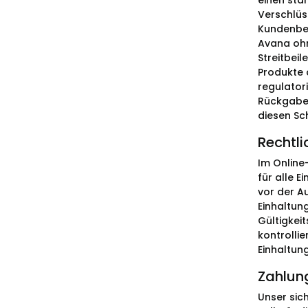
einen sta
Verschlüs
Kundenbew
Avana ohn
Streitbeil
Produkte 
regulatori
Rückgaber
diesen Sc
Rechtli
Im Online
für alle 
vor der Au
Einhaltun
Gültigkei
kontrolli
Einhaltun
Zahlun
Unser sic