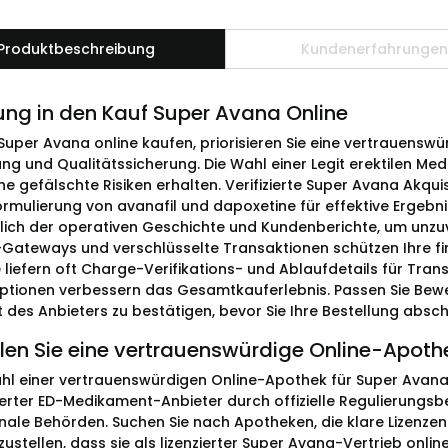
Produktbeschreibung
Kundenerfahrungen
ung in den Kauf Super Avana Online
 Super Avana online kaufen, priorisieren Sie eine vertrauensw
ng und Qualitätssicherung. Die Wahl einer Legit erektilen Me
 gefälschte Risiken erhalten. Verifizierte Super Avana Akquis
Formulierung von avanafil und dapoxetine für effektive Ergeb
ßlich der operativen Geschichte und Kundenberichte, um unzuv
Gateways und verschlüsselte Transaktionen schützen Ihre fi
 liefern oft Charge-Verifikations- und Ablaufdetails für Tra
tionen verbessern das Gesamtkauferlebnis. Passen Sie Bewe
t des Anbieters zu bestätigen, bevor Sie Ihre Bestellung absch
len Sie eine vertrauenswürdige Online-Apoth
hl einer vertrauenswürdigen Online-Apothek für Super Avana
izierter ED-Medikament-Anbieter durch offizielle Regulierungs
onale Behörden. Suchen Sie nach Apotheken, die klare Lizenzen
ustellen, dass sie als lizenzierter Super Avana-Vertrieb online