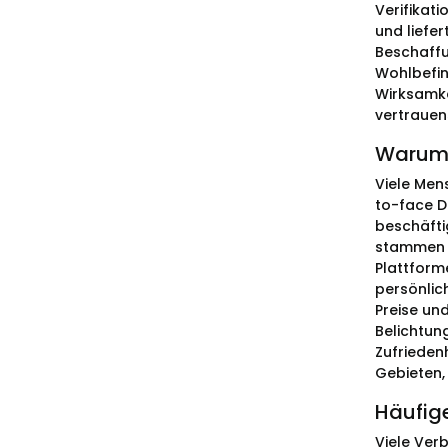
Verifikati
und liefe
Beschaffun
Wohlbefin
Wirksamke
vertrauen
Warum 
Viele Men
to-face D
beschäfti
stammen a
Plattform
persönlic
Preise un
Belichtun
Zufrieden
Gebieten, 
Häufig
Viele Ver