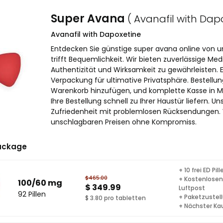
Super Avana
( Avanafil with Dap
Avanafil with Dapoxetine
Entdecken Sie günstige super avana online von u
trifft Bequemlichkeit. Wir bieten zuverlässige M
Authentizität und Wirksamkeit zu gewährleisten. E
Verpackung für ultimative Privatsphäre. Bestellu
Warenkorb hinzufügen, und komplette Kasse in Mi
Ihre Bestellung schnell zu Ihrer Haustür liefern. U
Zufriedenheit mit problemlosen Rücksendungen.
unschlagbaren Preisen ohne Kompromiss.
ackage
+ 10 frei ED Pill
$465.00
+ Kostenlosen
100/60 mg
$ 349.99
Luftpost
92 Pillen
+ Paketzustel
$ 3.80 pro tabletten
+ Nächster Ka