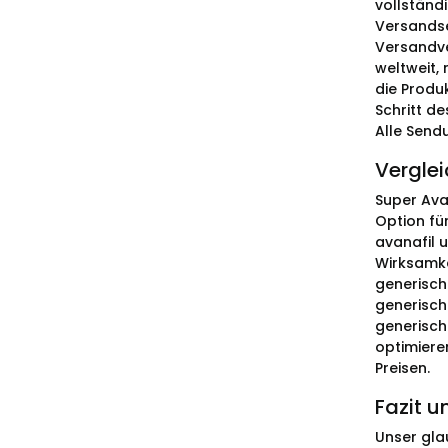
vollständi
Versandse
Versandve
weltweit,
die Produ
Schritt d
Alle Send
Verglei
Super Ava
Option für
avanafil 
Wirksamke
generisch
generisch
generisch
optimiere
Preisen.
Fazit 
Unser gla