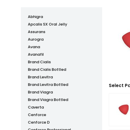
Abhigra
Apcalis SX Oral Jelly
Assurans
Aurogra
Avana
Avanafil
Brand Cialis
Brand Cialis Bottled
Brand Levitra
Brand Levitra Bottled
Select P
Brand Viagra
Brand Viagra Bottled
Caverta
Cenforce
Cenforce D
Cenforce Professional