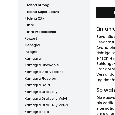
Fildena Strong
Fildena Super Active
Fildena XXX
Filitra
Einführ
Filitra Professional
Bevor Sie
Forzest
Beschaffu
Genegra
Avana ohne
Intagra
richtige 
einschlie
Kamagra
Zahlungs-
Kamagra Chewable
Standorte
Kamagra Effervescent
Versandop
Kamagra Flavored
Legitimitä
Kamagra Gold
So wäh
Kamagra Oral Jelly
Die Auswa
Kamagra Oral Jelly Vol-1
als verif
Kamagra Oral Jelly Vol-2
internati
Kamagra Polo
um sicherz