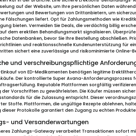
rken Ruf in der Branche. Eine sichere Erektions-Behandlungs-
selung auf der Website, um Ihre persönlichen Daten während 
ertungen und Bewertungen von Drittanbietern, um sicherzust
e Fälschungen liefert. Opt für Zahlungsmethoden wie Kreditk
egung bieten. Vermeiden Sie Deals, die verdächtig billig ersch
auf dem erektilen Behandlungsmarkt signalisieren. Überprüfen 
sche Datenbanken, bevor Sie Ihre Bestellung abschließen. Prio
ichtlinien und reaktionsschnelle Kundenunterstützung für ei
hritten sichert eine zuverlässige und risikominimierte Online
che und verschreibungspflichtige Anforderun
-Einkauf von ED-Medikamenten benötigen legitime Erektiltherap
Einkäufe. Der kontrollierte Super Avana-Anforderungsprozess f
ftragserfüllung. Reputable Plattformen sorgfältig verifiziere
g der Vorschriften zu gewährleisten. Die Käufer müssen sicher
tsstandards für die Zulassung entspricht. Dieser verordnungsz
erter Stoffe. Plattformen, die ungültige Rezepte ablehnen, hal
g dieser Protokolle garantiert den Zugang zu echten Produkte
gs- und Versanderwartungen
heres Zahlungs-Gateway verarbeitet Transaktionen sofort mit