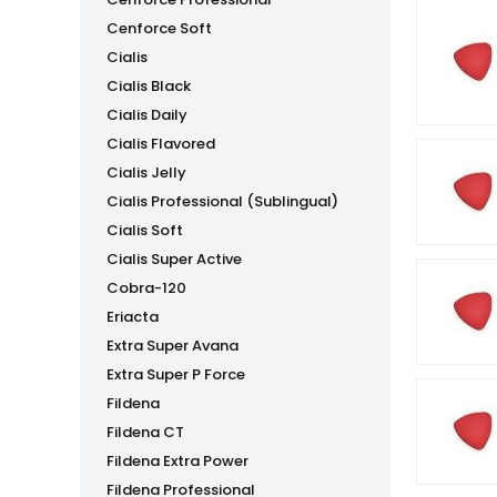
Cenforce Soft
Cialis
Cialis Black
Cialis Daily
Cialis Flavored
Cialis Jelly
Cialis Professional (Sublingual)
Cialis Soft
Cialis Super Active
Cobra-120
Eriacta
Extra Super Avana
Extra Super P Force
Fildena
Fildena CT
Fildena Extra Power
Fildena Professional