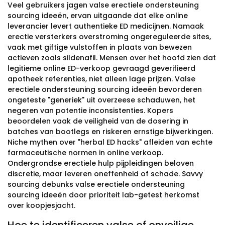
Veel gebruikers jagen valse erectiele ondersteuning
sourcing ideeën, ervan uitgaande dat elke online
leverancier levert authentieke ED medicijnen. Namaak
erectie versterkers overstroming ongereguleerde sites,
vaak met giftige vulstoffen in plaats van bewezen
actieven zoals sildenafil. Mensen over het hoofd zien dat
legitieme online ED-verkoop gevraagd geverifieerd
apotheek referenties, niet alleen lage prijzen. Valse
erectiele ondersteuning sourcing ideeën bevorderen
ongeteste "generiek" uit overzeese schaduwen, het
negeren van potentie inconsistenties. Kopers
beoordelen vaak de veiligheid van de dosering in
batches van bootlegs en riskeren ernstige bijwerkingen.
Niche mythen over "herbal ED hacks" afleiden van echte
farmaceutische normen in online verkoop.
Ondergrondse erectiele hulp pijpleidingen beloven
discretie, maar leveren oneffenheid of schade. Savvy
sourcing debunks valse erectiele ondersteuning
sourcing ideeën door prioriteit lab-getest herkomst
over koopjesjacht.