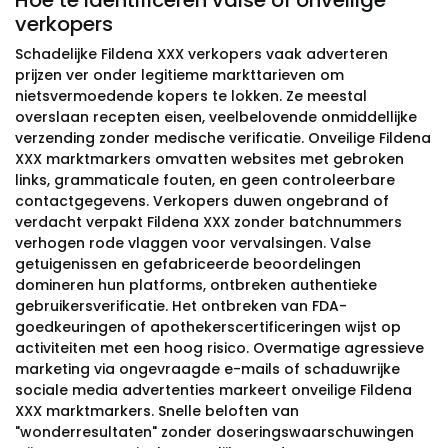
Hoe te identificeren valse of onveilige
verkopers
Schadelijke Fildena XXX verkopers vaak adverteren
prijzen ver onder legitieme markttarieven om
nietsvermoedende kopers te lokken. Ze meestal
overslaan recepten eisen, veelbelovende onmiddellijke
verzending zonder medische verificatie. Onveilige Fildena
XXX marktmarkers omvatten websites met gebroken
links, grammaticale fouten, en geen controleerbare
contactgegevens. Verkopers duwen ongebrand of
verdacht verpakt Fildena XXX zonder batchnummers
verhogen rode vlaggen voor vervalsingen. Valse
getuigenissen en gefabriceerde beoordelingen
domineren hun platforms, ontbreken authentieke
gebruikersverificatie. Het ontbreken van FDA-
goedkeuringen of apothekerscertificeringen wijst op
activiteiten met een hoog risico. Overmatige agressieve
marketing via ongevraagde e-mails of schaduwrijke
sociale media advertenties markeert onveilige Fildena
XXX marktmarkers. Snelle beloften van
"wonderresultaten" zonder doseringswaarschuwingen