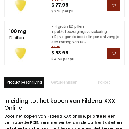
$ 77.99
$ 3.90 per pil
+ 4 gratis ED pillen
100 mg
+ pakketbezorgingsverzekering
+ Bij volgende bestellingen ontvang je
12 pillen
een korting van 10%.
$71.81
$ 53.99
$ 4.50 per pil
Productbeschrijving
Getuigenissen
Pakket
Inleiding tot het kopen van Fildena XXX
Online
Voor het kopen van Fildena XXX online, prioriteer een
vertrouwde PDE5 remmer winkel om de authenticiteit en
veiligheid van het product te garanderen. Het kiezen van