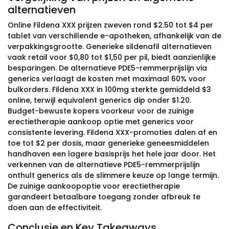
alternatieven
Online Fildena XXX prijzen zweven rond $2.50 tot $4 per
tablet van verschillende e-apotheken, afhankelijk van de
verpakkingsgrootte. Generieke sildenafil alternatieven
vaak retail voor $0,80 tot $1,50 per pil, biedt aanzienlijke
besparingen. De alternatieve PDE5-remmerprijslijn via
generics verlaagt de kosten met maximaal 60% voor
bulkorders. Fildena XXX in 100mg sterkte gemiddeld $3
online, terwijl equivalent generics dip onder $1.20.
Budget-bewuste kopers voorkeur voor de zuinige
erectietherapie aankoop optie met generics voor
consistente levering. Fildena XXX-promoties dalen af en
toe tot $2 per dosis, maar generieke geneesmiddelen
handhaven een lagere basisprijs het hele jaar door. Het
verkennen van de alternatieve PDE5-remmerprijslijn
onthult generics als de slimmere keuze op lange termijn.
De zuinige aankoopoptie voor erectietherapie
garandeert betaalbare toegang zonder afbreuk te
doen aan de effectiviteit.
Conclusie en Key Takeaways