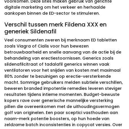
voorkomen. Deze sites maken gebruik van gerichte
digitale marketing om het verkeer en herhaalde
aankopen binnen de ED-sector te stimuleren.
Verschil tussen merk Fildena XXX en
generiek Sildenafil
Veel consumenten zweren bij merknaam ED tabletten
zoals Viagra of Cialis voor hun bewezen
betrouwbaarheid en snelle aanvang van de actie bij de
behandeling van erectiestoornissen. Generics zoals
sildenafilcitraat of tadalafil generics winnen vaak
ventilatoren voor het snijden van kosten met maximaal
80% zonder te bezuinigen op erectie-versterkende
macht. Sommige gebruikers melden subtiele verschillen,
beweren branded impotentie remedies leveren steviger
resultaten tijdens intieme momenten. Budget-bewuste
kopers rave over generische mannelijke versterking
pillen die overeenkomen met de uithoudingsvermogen
golf van originelen. Een paar sceptici vasthouden aan
naam-merk potentie boosters, op hun hoede van
zeldzame batch inconsistenties in copycat versies. Over