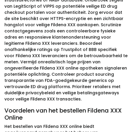
staatsdirectories of NABP database. Onderzoek zegels
van LegitScript of VIPPS op potentiële veilige ED drug
checkout portalen voor authenticiteit. Zorg ervoor dat
de site beschikt over HTTPS-encryptie en een zichtbaar
hangslot voor veilige Fildena XXX aankopen. Scrutinize
contactgegevens zoals een controleerbare fysieke
adres en responsieve klantenondersteuning voor
legitieme Fildena XXX leveranciers. Beoordeel
onafhankelijke ratings op Trustpilot of BBB specifiek
voor Fildena XXX leveranciers om de betrouwbaarheid te
meten. Vermijd onrealistisch lage prijzen van
ongeverifieerde Fildena XXX online apotheken signaleren
potentiële oplichting. Controleer product sourcing
transparantie van FDA-goedgekeurde generics op
vertrouwde ED drug platforms. Prioriteer retailers met
duidelijke privacybeleid en veilige betalingsgateways
voor veilige Fildena XXX transacties.
Voordelen van het bestellen Fildena XXX
Online
Het bestellen van Fildena XXX online biedt