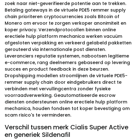
zoek naar niet-geverifieerde potentie aan te trekken.
Betaling gateways in de virtuele PDE5 remmer supply
chain prioriteren cryptocurrencies zoals Bitcoin of
Monero om ervoor te zorgen verkoper anonimiteit en
koper privacy. Verzendprotocollen binnen online
erectiele hulp platform mechanica werken vacuüm
afgesloten verpakking en verkeerd gelabeld pakketten
gerouteerd via internationale post diensten.
Leveranciers reputatie systemen, nabootsen legitieme
e-commerce, rang deelnemers gebaseerd op levering
succes en product feedback in deze beurzen.
Dropshipping modellen stroomlijnen de virtuele PDE5-
remmer supply chain door eindgebruikers direct te
verbinden met vervullingcentra zonder fysieke
voorraadverwerking. Geautomatiseerde escrow
diensten ondersteunen online erectiele hulp platform
mechanica, houden fondsen tot koper bevestiging om
scam risico's te verminderen.
Verschil tussen merk Cialis Super Active
en generiek Sildenafil