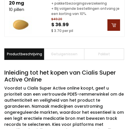
20 mg
+ pakketbezorgingsverzekering
+ Bij volgende bestellingen ontvang je
10 pillen
een korting van 10%.
$49.20
$ 36.99
$ 3.70 per pil
Productbeschrijving
Getuigenissen
Pakket
Inleiding tot het kopen van Cialis Super
Active Online
Voordat u Cialis Super Active online koopt, geef u
prioriteit aan een vertrouwde PDE5-remmerwinkel om de
authenticiteit en veiligheid van het product te
garanderen. Namaak medicijnen overstroming
ongereguleerde markten, waardoor het essentieel is om
een legit erectiele medicatie bron met bewezen track
records te selecteren. Kies voor platforms met