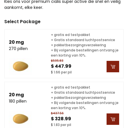
Kies ons voor premium cialis super active die snel en veilig
aankomt, elke keer.
Select Package
+ gratis ed testpakket
+ Gratis standaard luchtpostservice
20 mg
+ pakketbezorgingsverzekering
270 pillen
+ Bij volgende bestellingen ontvang je
een korting van 10%.
$595.83
$ 447.99
$ 1.66 per pil
+ gratis ed testpakket
+ Gratis standaard luchtpostservice
20 mg
+ pakketbezorgingsverzekering
180 pillen
+ Bij volgende bestellingen ontvang je
een korting van 10%.
$437.56
$ 328.99
$ 1.83 per pil