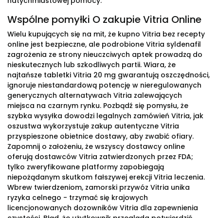
natychmiastowej pomocy.
Wspólne pomyłki O zakupie Vitria Online
Wielu kupujących się na mit, że kupno Vitria bez recepty
online jest bezpieczne, ale podrobione Vitria syldenafil
zagrożenia ze strony nieuczciwych aptek prowadzą do
nieskutecznych lub szkodliwych partii. Wiara, że
najtańsze tabletki Vitria 20 mg gwarantują oszczędności,
ignoruje niestandardową potencję w nieregulowanych
generycznych alternatywach Vitria zalewających
miejsca na czarnym rynku. Pozbądź się pomysłu, że
szybka wysyłka dowodzi legalnych zamówień Vitria, jak
oszustwa wykorzystuje zakup autentyczne Vitria
przyspieszone obietnice dostawy, aby zwabić ofiary.
Zapomnij o założeniu, że wszyscy dostawcy online
oferują dostawców Vitria zatwierdzonych przez FDA;
tylko zweryfikowane platformy zapobiegają
niepożądanym skutkom fałszywej erekcji Vitria leczenia.
Wbrew twierdzeniom, zamorski przywóz Vitria unika
ryzyka celnego - trzymać się krajowych
licencjonowanych dozowników Vitria dla zapewnienia