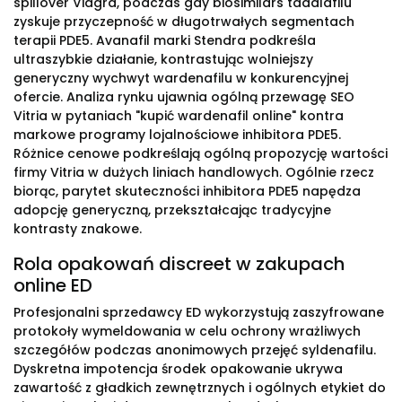
spillover Viagra, podczas gdy biosimilars tadalafilu
zyskuje przyczepność w długotrwałych segmentach
terapii PDE5. Avanafil marki Stendra podkreśla
ultraszybkie działanie, kontrastując wolniejszy
generyczny wychwyt wardenafilu w konkurencyjnej
ofercie. Analiza rynku ujawnia ogólną przewagę SEO
Vitria w pytaniach "kupić wardenafil online" kontra
markowe programy lojalnościowe inhibitora PDE5.
Różnice cenowe podkreślają ogólną propozycję wartości
firmy Vitria w dużych liniach handlowych. Ogólnie rzecz
biorąc, parytet skuteczności inhibitora PDE5 napędza
adopcję generyczną, przekształcając tradycyjne
kontrasty znakowe.
Rola opakowań discreet w zakupach
online ED
Profesjonalni sprzedawcy ED wykorzystują zaszyfrowane
protokoły wymeldowania w celu ochrony wrażliwych
szczegółów podczas anonimowych przejęć syldenafilu.
Dyskretna impotencja środek opakowanie ukrywa
zawartość z gładkich zewnętrznych i ogólnych etykiet do