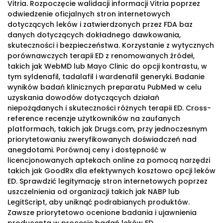
Vitria. Rozpoczęcie walidacji informacji Vitria poprzez
odwiedzenie oficjalnych stron internetowych
dotyczących leków i zatwierdzonych przez FDA baz
danych dotyczących dokładnego dawkowania,
skuteczności i bezpieczeństwa. Korzystanie z wytycznych
porównawczych terapii ED z renomowanych źródeł,
takich jak WebMD lub Mayo Clinic do opcji kontrastu, w
tym syldenafil, tadalafil i wardenafil generyki. Badanie
wyników badań klinicznych preparatu PubMed w celu
uzyskania dowodów dotyczących działań
niepożądanych i skuteczności różnych terapii ED. Cross-
reference recenzje użytkowników na zaufanych
platformach, takich jak Drugs.com, przy jednoczesnym
priorytetowaniu zweryfikowanych doświadczeń nad
anegdotami. Porównaj ceny i dostępność w
licencjonowanych aptekach online za pomocą narzędzi
takich jak GoodRx dla efektywnych kosztowo opcji leków
ED. Sprawdzić legitymację stron internetowych poprzez
uszczelnienia od organizacji takich jak NABP lub
LegitScript, aby uniknąć podrabianych produktów.
Zawsze priorytetowo ocenione badania i ujawnienia