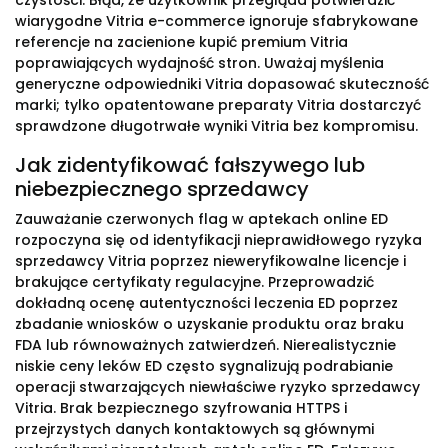
czystości. Błąd, że użytkownik przegląda potwierdzić
wiarygodne Vitria e-commerce ignoruje sfabrykowane
referencje na zacienione kupić premium Vitria
poprawiających wydajność stron. Uważaj myślenia
generyczne odpowiedniki Vitria dopasować skuteczność
marki; tylko opatentowane preparaty Vitria dostarczyć
sprawdzone długotrwałe wyniki Vitria bez kompromisu.
Jak zidentyfikować fałszywego lub
niebezpiecznego sprzedawcy
Zauważanie czerwonych flag w aptekach online ED
rozpoczyna się od identyfikacji nieprawidłowego ryzyka
sprzedawcy Vitria poprzez nieweryfikowalne licencje i
brakujące certyfikaty regulacyjne. Przeprowadzić
dokładną ocenę autentyczności leczenia ED poprzez
zbadanie wniosków o uzyskanie produktu oraz braku
FDA lub równoważnych zatwierdzeń. Nierealistycznie
niskie ceny leków ED często sygnalizują podrabianie
operacji stwarzających niewłaściwe ryzyko sprzedawcy
Vitria. Brak bezpiecznego szyfrowania HTTPS i
przejrzystych danych kontaktowych są głównymi