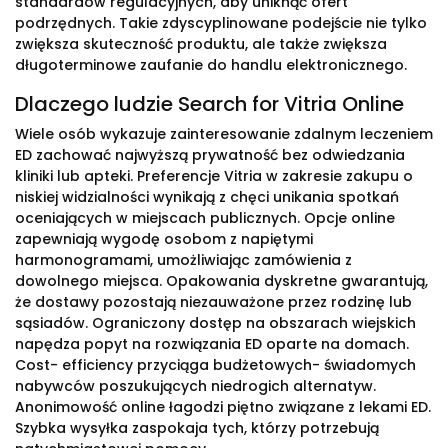
standardów regulacyjnych, aby uniknąć ofert
podrzędnych. Takie zdyscyplinowane podejście nie tylko
zwiększa skuteczność produktu, ale także zwiększa
długoterminowe zaufanie do handlu elektronicznego.
Dlaczego ludzie Search for Vitria Online
Wiele osób wykazuje zainteresowanie zdalnym leczeniem
ED zachować najwyższą prywatność bez odwiedzania
kliniki lub apteki. Preferencje Vitria w zakresie zakupu o
niskiej widzialności wynikają z chęci unikania spotkań
oceniających w miejscach publicznych. Opcje online
zapewniają wygodę osobom z napiętymi
harmonogramami, umożliwiając zamówienia z
dowolnego miejsca. Opakowania dyskretne gwarantują,
że dostawy pozostają niezauważone przez rodzinę lub
sąsiadów. Ograniczony dostęp na obszarach wiejskich
napędza popyt na rozwiązania ED oparte na domach.
Cost- efficiency przyciąga budżetowych- świadomych
nabywców poszukujących niedrogich alternatyw.
Anonimowość online łagodzi piętno związane z lekami ED.
Szybka wysyłka zaspokaja tych, którzy potrzebują