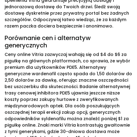
spełnienia Vitria gwarantuje precyzyjną obsługę i
jednorazową dostawę do Twoich drzwi. Śledź swoją
dostawę dyskretnie przez prywatny portal bez żadnych
szczegółów. Odpoczywaj łatwo wiedząc, że za każdym
razem paczka dociera bezpiecznie i anonimowo.
Porównanie cen i alternatyw
generycznych
Ceny online Vitria zazwyczaj wahają się od $4 do $6 za
pigułkę na głównych platformach, co sprawia, że wybór
premium dla użytkowników PDE5. Alternatywy
generyczne wardenafil często spada do 1,50 dolarów do
2,50 dolarów za dawkę, oferując znaczne oszczędności
bez uszczerbku dla skuteczności. Badanie alternatywnej
trasy cenowej inhibitora PDE5 ujawnia jeszcze niższe
koszty poprzez zakupy hurtowe z zweryfikowanych
międzynarodowych aptek. Dla osób poszukujących
oszczędnej terapii erekcji zakup opcji, generycznych
odpowiedników syldenafilu można znaleźć poniżej $1 za
pigułkę online. Znaki marki Vitria kontrastują gwałtownie
z tymi generykami, gdzie 30-dniowa dostawa może