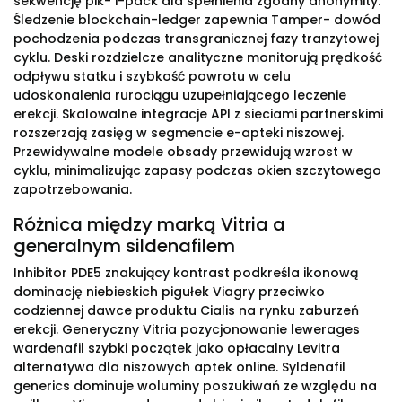
sekwencję pik- i-pack dla spełnienia zgodny anonymity.
Śledzenie blockchain-ledger zapewnia Tamper- dowód
pochodzenia podczas transgranicznej fazy tranzytowej
cyklu. Deski rozdzielcze analityczne monitorują prędkość
odpływu statku i szybkość powrotu w celu
udoskonalenia rurociągu uzupełniającego leczenie
erekcji. Skalowalne integracje API z sieciami partnerskimi
rozszerzają zasięg w segmencie e-apteki niszowej.
Przewidywalne modele obsady przewidują wzrost w
cyklu, minimalizując zapasy podczas okien szczytowego
zapotrzebowania.
Różnica między marką Vitria a
generalnym sildenafilem
Inhibitor PDE5 znakujący kontrast podkreśla ikonową
dominację niebieskich pigułek Viagry przeciwko
codziennej dawce produktu Cialis na rynku zaburzeń
erekcji. Generyczny Vitria pozycjonowanie lewerages
wardenafil szybki początek jako opłacalny Levitra
alternatywa dla niszowych aptek online. Syldenafil
generics dominuje woluminy poszukiwań ze względu na