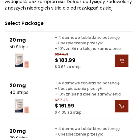
wydajność bez kompromisu. Dołącz do tysięcy zadowolony
z naszych niedrogich vitria dla ed rozwiązań dzisiaj.
Select Package
+ 4 darmowe tabletki na potencję
20 mg
+ Ubezpieczenie przesyłki
50 Strips
+ 10% zniżki na kolejne zamówienia
$244.71
$ 183.99
$ 3.68 za strip
+ 4 darmowe tabletki na potencję
20 mg
+ Ubezpieczenie przesyłki
40 Strips
+ 10% zniżki na kolejne zamówienia
$215.45
$ 161.99
$ 4.05 za strip
+ 4 darmowe tabletki na potencję
20 mg
+ Ubezpieczenie przesyłki
30 Strips