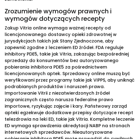
Zrozumienie wymogów prawnych i
wymogów dotyczących recepty
Zakup Vitria online wymaga ważnej recepty od
licencjonowanego dostawcy opieki zdrowotnej w
jurysdykcjach takich jak Stany Zjednoczone, aby
zapewnić zgodne z leczeniem ED źródeł. FDA reguluje
inhibitory PDE5, takie jak Vitria, zakazując bezpośredniej
sprzedaży do konsumentów bez autoryzowanego
pobierania inhibitora PDE5 za pośrednictwem
licencjonowanych aptek. Sprzedawcy online muszą być
weryfikowani przez programy takie jak VIPPS, aby uniknąć
podrabianych produktów i naruszeń prawa.
Importowanie Vitrii z niezatwierdzonych źródeł
zagranicznych często narusza federalne prawo
importowe, ryzykując zajęcie i kary. Państwowy zarząd
apteki egzekwuje dodatkowe przepisy dotyczące recept
telezdrowia na leki ED, takie jak Vitria. Kompletne leczenie
ED wymaga sprawdzenia akredytacji NABP na stronach
internetowych sprzedawców. Nieautoryzowane
pobieranie inhibitora PDE5 może prowadzić do cywilnych