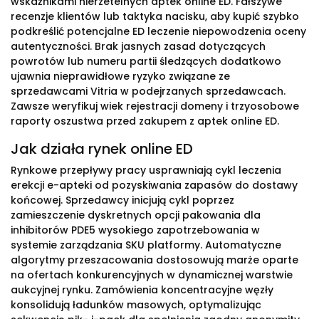
wskaźnikami nierzetelnych aptek online ED. Fałszywe
recenzje klientów lub taktyka nacisku, aby kupić szybko
podkreślić potencjalne ED leczenie niepowodzenia oceny
autentyczności. Brak jasnych zasad dotyczących
powrotów lub numeru partii śledzących dodatkowo
ujawnia nieprawidłowe ryzyko związane ze
sprzedawcami Vitria w podejrzanych sprzedawcach.
Zawsze weryfikuj wiek rejestracji domeny i trzyosobowe
raporty oszustwa przed zakupem z aptek online ED.
Jak działa rynek online ED
Rynkowe przepływy pracy usprawniają cykl leczenia
erekcji e-apteki od pozyskiwania zapasów do dostawy
końcowej. Sprzedawcy inicjują cykl poprzez
zamieszczenie dyskretnych opcji pakowania dla
inhibitorów PDE5 wysokiego zapotrzebowania w
systemie zarządzania SKU platformy. Automatyczne
algorytmy przeszacowania dostosowują marże oparte
na ofertach konkurencyjnych w dynamicznej warstwie
aukcyjnej rynku. Zamówienia koncentracyjne węzły
konsolidują ładunków masowych, optymalizując