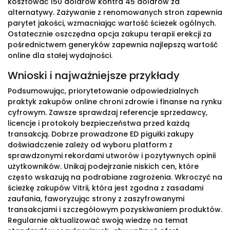
kosztować 150 dolarów kontra 45 dolarów za
alternatywy. Zażywanie z renomowanych stron zapewnia
parytet jakości, wzmacniając wartość ścieżek ogólnych.
Ostatecznie oszczędna opcja zakupu terapii erekcji za
pośrednictwem generyków zapewnia najlepszą wartość
online dla stałej wydajności.
Wnioski i najważniejsze przykłady
Podsumowując, priorytetowanie odpowiedzialnych
praktyk zakupów online chroni zdrowie i finanse na rynku
cyfrowym. Zawsze sprawdzaj referencje sprzedawcy,
licencje i protokoły bezpieczeństwa przed każdą
transakcją. Dobrze prowadzone ED pigułki zakupy
doświadczenie zależy od wyboru platform z
sprawdzonymi rekordami utworów i pozytywnych opinii
użytkowników. Unikaj podejrzanie niskich cen, które
często wskazują na podrabiane zagrożenia. Wkroczyć na
ścieżkę zakupów Vitrii, która jest zgodna z zasadami
zaufania, faworyzując strony z zaszyfrowanymi
transakcjami i szczegółowym pozyskiwaniem produktów.
Regularnie aktualizować swoją wiedzę na temat