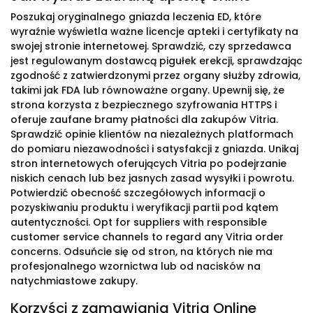
Poszukaj oryginalnego gniazda leczenia ED, które
wyraźnie wyświetla ważne licencje apteki i certyfikaty na
swojej stronie internetowej. Sprawdzić, czy sprzedawca
jest regulowanym dostawcą pigułek erekcji, sprawdzając
zgodność z zatwierdzonymi przez organy służby zdrowia,
takimi jak FDA lub równoważne organy. Upewnij się, że
strona korzysta z bezpiecznego szyfrowania HTTPS i
oferuje zaufane bramy płatności dla zakupów Vitria.
Sprawdzić opinie klientów na niezależnych platformach
do pomiaru niezawodności i satysfakcji z gniazda. Unikaj
stron internetowych oferujących Vitria po podejrzanie
niskich cenach lub bez jasnych zasad wysyłki i powrotu.
Potwierdzić obecność szczegółowych informacji o
pozyskiwaniu produktu i weryfikacji partii pod kątem
autentyczności. Opt for suppliers with responsible
customer service channels to regard any Vitria order
concerns. Odsuńcie się od stron, na których nie ma
profesjonalnego wzornictwa lub od nacisków na
natychmiastowe zakupy.
Korzyści z zamawiania Vitria Online