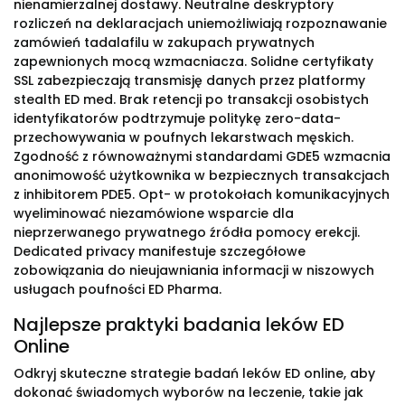
nienamierzalnej dostawy. Neutralne deskryptory
rozliczeń na deklaracjach uniemożliwiają rozpoznawanie
zamówień tadalafilu w zakupach prywatnych
zapewnionych mocą wzmacniacza. Solidne certyfikaty
SSL zabezpieczają transmisję danych przez platformy
stealth ED med. Brak retencji po transakcji osobistych
identyfikatorów podtrzymuje politykę zero-data-
przechowywania w poufnych lekarstwach męskich.
Zgodność z równoważnymi standardami GDE5 wzmacnia
anonimowość użytkownika w bezpiecznych transakcjach
z inhibitorem PDE5. Opt- w protokołach komunikacyjnych
wyeliminować niezamówione wsparcie dla
nieprzerwanego prywatnego źródła pomocy erekcji.
Dedicated privacy manifestuje szczegółowe
zobowiązania do nieujawniania informacji w niszowych
usługach poufności ED Pharma.
Najlepsze praktyki badania leków ED
Online
Odkryj skuteczne strategie badań leków ED online, aby
dokonać świadomych wyborów na leczenie, takie jak