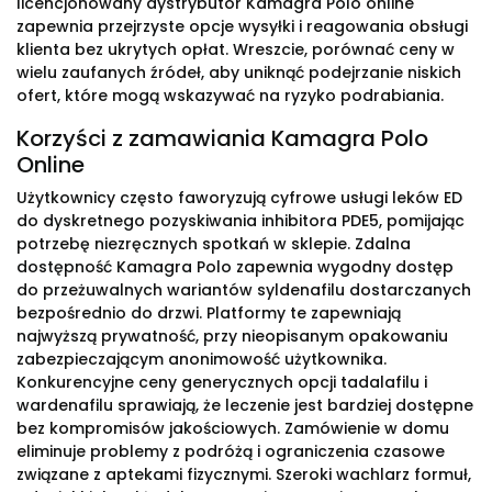
licencjonowany dystrybutor Kamagra Polo online
zapewnia przejrzyste opcje wysyłki i reagowania obsługi
klienta bez ukrytych opłat. Wreszcie, porównać ceny w
wielu zaufanych źródeł, aby uniknąć podejrzanie niskich
ofert, które mogą wskazywać na ryzyko podrabiania.
Korzyści z zamawiania Kamagra Polo
Online
Użytkownicy często faworyzują cyfrowe usługi leków ED
do dyskretnego pozyskiwania inhibitora PDE5, pomijając
potrzebę niezręcznych spotkań w sklepie. Zdalna
dostępność Kamagra Polo zapewnia wygodny dostęp
do przeżuwalnych wariantów syldenafilu dostarczanych
bezpośrednio do drzwi. Platformy te zapewniają
najwyższą prywatność, przy nieopisanym opakowaniu
zabezpieczającym anonimowość użytkownika.
Konkurencyjne ceny generycznych opcji tadalafilu i
wardenafilu sprawiają, że leczenie jest bardziej dostępne
bez kompromisów jakościowych. Zamówienie w domu
eliminuje problemy z podróżą i ograniczenia czasowe
związane z aptekami fizycznymi. Szeroki wachlarz formuł,