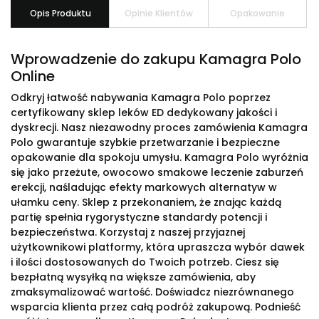
Opis Produktu
Opinie Klientów
Opakowanie
Wprowadzenie do zakupu Kamagra Polo
Online
Odkryj łatwość nabywania Kamagra Polo poprzez
certyfikowany sklep leków ED dedykowany jakości i
dyskrecji. Nasz niezawodny proces zamówienia Kamagra
Polo gwarantuje szybkie przetwarzanie i bezpieczne
opakowanie dla spokoju umysłu. Kamagra Polo wyróżnia
się jako przeżute, owocowo smakowe leczenie zaburzeń
erekcji, naśladując efekty markowych alternatyw w
ułamku ceny. Sklep z przekonaniem, że znając każdą
partię spełnia rygorystyczne standardy potencji i
bezpieczeństwa. Korzystaj z naszej przyjaznej
użytkownikowi platformy, która upraszcza wybór dawek
i ilości dostosowanych do Twoich potrzeb. Ciesz się
bezpłatną wysyłką na większe zamówienia, aby
zmaksymalizować wartość. Doświadcz niezrównanego
wsparcia klienta przez całą podróż zakupową. Podnieść