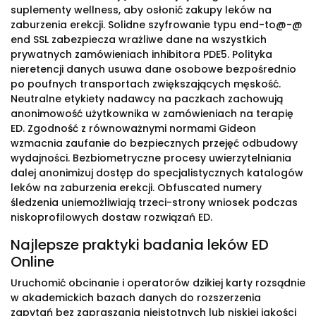
suplementy wellness, aby osłonić zakupy leków na
zaburzenia erekcji. Solidne szyfrowanie typu end-to@-@
end SSL zabezpiecza wrażliwe dane na wszystkich
prywatnych zamówieniach inhibitora PDE5. Polityka
nieretencji danych usuwa dane osobowe bezpośrednio
po poufnych transportach zwiększających męskość.
Neutralne etykiety nadawcy na paczkach zachowują
anonimowość użytkownika w zamówieniach na terapię
ED. Zgodność z równoważnymi normami Gideon
wzmacnia zaufanie do bezpiecznych przejęć odbudowy
wydajności. Bezbiometryczne procesy uwierzytelniania
dalej anonimizuj dostęp do specjalistycznych katalogów
leków na zaburzenia erekcji. Obfuscated numery
śledzenia uniemożliwiają trzeci-strony wniosek podczas
niskoprofilowych dostaw rozwiązań ED.
Najlepsze praktyki badania leków ED
Online
Uruchomić obcinanie i operatorów dzikiej karty rozsądnie
w akademickich bazach danych do rozszerzenia
zapytań bez zapraszania nieistotnych lub niskiej jakości