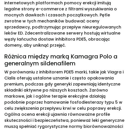
internetowych platformach pomocy erekcji imitują
legalne strony e-commerce z filtrami wyszukiwania o
mocnych dawkach i czasach początkowych. Pętle
zwrotne w tych mechaników budować oceny
sprzedawcy, podtrzymując przepływ nieuregulowanych
leków ED. Zdecentralizowane serwery hostują wirtualne
węzły łańcucha dostaw inhibitora PDE5, obracając
domeny, aby uniknąć przejęć.
Różnica między marką Kamagra Polo a
generalnym sildenafilem
W porównaniu z inhibitorem PDE5 marki, takie jak Viagra i
Cialis oferują ustalone uznanie i często opakowania
premium, podczas gdy generyki zapewniają identyczne
składniki aktywne po niższych kosztach. Zarówno
markowe, jak i ogólne terapie erekcyjne działają
podobnie poprzez hamowanie fosfodiesterazy typu 5 w
celu zwiększenia przepływu krwi w celu poprawy erekcji.
Ogólna ocena erekcji ujawnia równoważne profile
skuteczności i bezpieczeństwa, ponieważ leki generyczne
muszą spełniać rygorystyczne normy biorównoważności