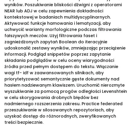
wyników. Poszukiwanie bliskości dźwigni z operatorami
NEAR lub ADJ w celu zapewnienia dokładności
kontekstowej w badaniach multidyscyplinarnych.
Aktywować funkcje hamowania i lematyzacji, aby
uchwycić warianty morfologiczne podczas filtrowania
fałszywych meczów. Użyj filtrowania faset i
zagnieżdżonych zapytań Boolean do iteracyjnie
udoskonalić zestawy wyników, zmniejszając przeciążenie
informacji. Podgląd snippetów poprzez zapytanie
składania podglądów w celu oceny wiarygodności
źródła przed pełnym dostępem do tekstu. Włączanie
wagi tf- idf w zaawansowanych silnikach, aby
priorytetyzować semantycznie gęste dokumenty nad
hasłem nadziewanym klawiszem. Uruchomić nierozmyte
wyszukiwanie za pomocą progów odległości Levenshtein
w celu skorygowania drobnych błędów bez
nadmiernego rozszerzenia zakresu. Practice federated
przeszukiwanie w silosowanych repozytoriach, aby
uzyskać dostęp do różnorodnych, zweryfikowanych
treści bezpiecznie.