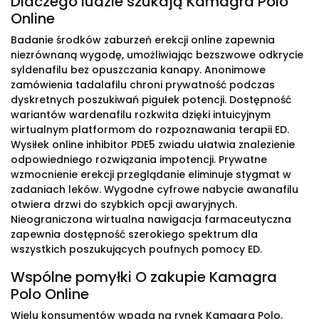
Dlaczego ludzie szukają Kamagra Polo
Online
Badanie środków zaburzeń erekcji online zapewnia
niezrównaną wygodę, umożliwiając bezszwowe odkrycie
syldenafilu bez opuszczania kanapy. Anonimowe
zamówienia tadalafilu chroni prywatność podczas
dyskretnych poszukiwań pigułek potencji. Dostępność
wariantów wardenafilu rozkwita dzięki intuicyjnym
wirtualnym platformom do rozpoznawania terapii ED.
Wysiłek online inhibitor PDE5 zwiadu ułatwia znalezienie
odpowiedniego rozwiązania impotencji. Prywatne
wzmocnienie erekcji przeglądanie eliminuje stygmat w
zadaniach leków. Wygodne cyfrowe nabycie awanafilu
otwiera drzwi do szybkich opcji awaryjnych.
Nieograniczona wirtualna nawigacja farmaceutyczna
zapewnia dostępność szerokiego spektrum dla
wszystkich poszukujących poufnych pomocy ED.
Wspólne pomyłki O zakupie Kamagra
Polo Online
Wielu konsumentów wpada na rynek Kamagra Polo,