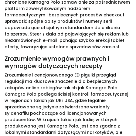
chronione Kamagra Polo zamawianie za pośrednictwem
platform z zweryfikowanym nadzorem
farmaceutycznym i bezpiecznych procesów checkout.
Sprawdzić spójne opisy produktów i numery serii
odpowiadające oficjalnym standardom do unikania
fałszerstw. Steer z dala od pojawiających się reklam lub
niezamówionych e-maili pchając szybko erekcji tablet
oferty, faworyzując ustalone sprzedawców zamiast.
Zrozumienie wymogów prawnych i
wymogów dotyczących recepty
Zrozumienie licencjonowanego ED pigułki przegląd
regulacji ma kluczowe znaczenie dla bezpiecznych
zakupów online zabiegów takich jak Kamagra Polo.
Kamagra Polo podlega ścisłej kontroli farmaceutycznej
w regionach takich jak UE i USA, gdzie legalnie
sprzedawane są jedynie zatwierdzone warianty
syldenafilu pochodzące od licencjonowanych
producentów. W krajach takich jak Indie, w których
produkowana jest Kamagra Polo, jest ona zgodna z
lokalnymi standardami dotyczącymi narkotyków, ale