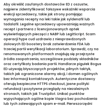
Aby określić zaufanych dostawców ED z oszustw,
najpierw zidentyfikować fałszywe wskaźniki wsparcia
erekcji sprzedawcy, takie jak strony pomijając
wymagania recepty na leki takie jak syldenafil lub
tadalafil. Legalne sprzedawcy upoważniają ważnych
recept i partnera z licencjonowanych aptek
wyświetlających pieczęci z NABP lub LegitScript. Scam
operacji hype cud uzdrawia z niesprawdzonych
ziołowych ED boostery brak zatwierdzenia FDA lub
trzeciej partii weryfikacji laboratorium. Sprawdź, czy na
renomowanych platformach znajdują się przejrzyste
źródła zaopatrzenia, szczegółowe podziały składników
oraz certyfikaty badania partii. Handlarze pigułek Bogus
ED używają błyszczących projektów, pilnych taktyk,
takich jak ograniczone alarmy akcji, i domen ogólnych
bez informacji kontaktowych. Autentyczne dostawcy
oferują bezpieczne HTTPS checkout, jasne polityki
refundacji i pozytywne przeglądy na niezależnych
stronach, takich jak Trustpilot. Unikać punktów
wypychających ogólne kopie Viagra bez pochodzenia
lub tych zalewających spam e-mail. Pierwszorzędni