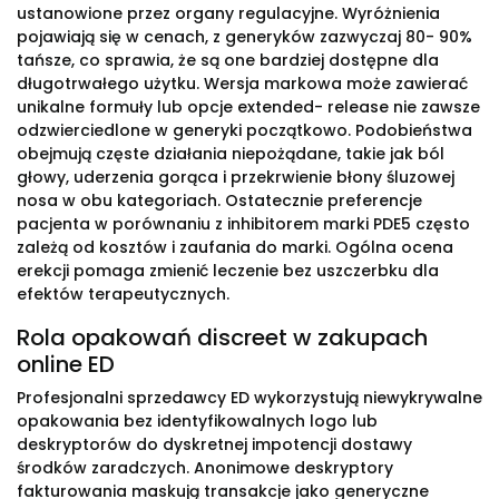
ustanowione przez organy regulacyjne. Wyróżnienia
pojawiają się w cenach, z generyków zazwyczaj 80- 90%
tańsze, co sprawia, że są one bardziej dostępne dla
długotrwałego użytku. Wersja markowa może zawierać
unikalne formuły lub opcje extended- release nie zawsze
odzwierciedlone w generyki początkowo. Podobieństwa
obejmują częste działania niepożądane, takie jak ból
głowy, uderzenia gorąca i przekrwienie błony śluzowej
nosa w obu kategoriach. Ostatecznie preferencje
pacjenta w porównaniu z inhibitorem marki PDE5 często
zależą od kosztów i zaufania do marki. Ogólna ocena
erekcji pomaga zmienić leczenie bez uszczerbku dla
efektów terapeutycznych.
Rola opakowań discreet w zakupach
online ED
Profesjonalni sprzedawcy ED wykorzystują niewykrywalne
opakowania bez identyfikowalnych logo lub
deskryptorów do dyskretnej impotencji dostawy
środków zaradczych. Anonimowe deskryptory
fakturowania maskują transakcje jako generyczne