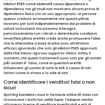
inibitori PDE5 come sildenafil causa dipendenza o
dipendenza, ma gli studi non mostrano alcuna prova di
dipendenza fisica con un uso appropriato. Le persone
spesso credono erroneamente che queste pillole
lavorano per tutti indipendentemente dai problemi di
salute sottostanti, ma possono interagire
pericolosamente con i nitrati o determinate condizioni.
Unverified pillola erettile crede anche promuovere l'idea
che le alternative a base di erbe sono altrettanto
efficaci, ignorando che solo gli inibitori PDE5 approvati
dalla FDA hanno rigoroso supporto clinico. Infine, il
concetto che questi trattamenti sono solo per gli uomini
piÃ1 anziani Ã ̈ falso, come le questioni erettili
influenzano gli uomini di tutte le etÃ a causa di vari
fattori come lo stress o lo stile di vita.
Come identificare i venditori falsi o non
sicuri
Spotting bandiere rosse in farmacie online ED inizia con
riconoscere i rischi non validi Super Tadapox vendor
attraverso licenze di venditore inverificabili e età di