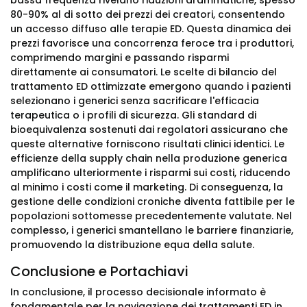
bassa frequenza rivelano riduzioni drammatiche, spesso
80-90% al di sotto dei prezzi dei creatori, consentendo
un accesso diffuso alle terapie ED. Questa dinamica dei
prezzi favorisce una concorrenza feroce tra i produttori,
comprimendo margini e passando risparmi
direttamente ai consumatori. Le scelte di bilancio del
trattamento ED ottimizzate emergono quando i pazienti
selezionano i generici senza sacrificare l'efficacia
terapeutica o i profili di sicurezza. Gli standard di
bioequivalenza sostenuti dai regolatori assicurano che
queste alternative forniscono risultati clinici identici. Le
efficienze della supply chain nella produzione generica
amplificano ulteriormente i risparmi sui costi, riducendo
al minimo i costi come il marketing. Di conseguenza, la
gestione delle condizioni croniche diventa fattibile per le
popolazioni sottomesse precedentemente valutate. Nel
complesso, i generici smantellano le barriere finanziarie,
promuovendo la distribuzione equa della salute.
Conclusione e Portachiavi
In conclusione, il processo decisionale informato è
fondamentale per la navigazione dei trattamenti ED in