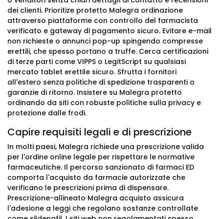
o venditori senza chiari dettagli di contatto e recensioni
dei clienti. Prioritize protetto Malegra ordinazione
attraverso piattaforme con controllo del farmacista
verificato e gateway di pagamento sicuro. Evitare e-mail
non richieste o annunci pop-up spingendo compresse
erettili, che spesso portano a truffe. Cerca certificazioni
di terze parti come VIPPS o LegitScript su qualsiasi
mercato tablet erettile sicuro. Sfrutta i fornitori
all'estero senza politiche di spedizione trasparenti o
garanzie di ritorno. Insistere su Malegra protetto
ordinando da siti con robuste politiche sulla privacy e
protezione dalle frodi.
Capire requisiti legali e di prescrizione
In molti paesi, Malegra richiede una prescrizione valida
per l'ordine online legale per rispettare le normative
farmaceutiche. Il percorso sanzionato di farmaci ED
comporta l'acquisto da farmacie autorizzate che
verificano le prescrizioni prima di dispensare.
Prescrizione-allineato Malegra acquisto assicura
l'adesione a leggi che regolano sostanze controllate
come sildenafil. I siti web non regolamentati spesso