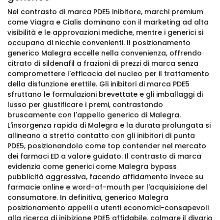
Nel contrasto di marca PDE5 inibitore, marchi premium
come Viagra e Cialis dominano con il marketing ad alta
visibilità e le approvazioni mediche, mentre i generici si
occupano di nicchie convenienti. Il posizionamento
generico Malegra eccelle nella convenienza, offrendo
citrato di sildenafil a frazioni di prezzi di marca senza
compromettere l'efficacia del nucleo per il trattamento
della disfunzione erettile. Gli inibitori di marca PDE5
sfruttano le formulazioni brevettate e gli imballaggi di
lusso per giustificare i premi, contrastando
bruscamente con l'appello generico di Malegra.
L'insorgenza rapida di Malegra e la durata prolungata si
allineano a stretto contatto con gli inibitori di punta
PDE5, posizionandolo come top contender nel mercato
dei farmaci ED a valore guidato. Il contrasto di marca
evidenzia come generici come Malegra bypass
pubblicità aggressiva, facendo affidamento invece su
farmacie online e word-of-mouth per l'acquisizione del
consumatore. In definitiva, generico Malegra
posizionamento appelli a utenti economici-consapevoli
alla ricerca di inibizione PDE5 affidabile, colmare il divario