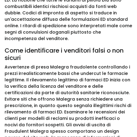
ED. La nozione che tutte le varianti di pillola blu sono
combustibili identici rischiosi acquisti da fonti web
dubbie. Codici di impronta di aspetto si traduce in
un'accettazione diffusa delle formulazioni ED standard
online. I ritardi di spedizione sono interpretati male come
segni di convulsioni doganali piuttosto che
incompetenza del venditore.
Come identificare i venditori falsi o non
sicuri
Avvertenze di presa Malegra fraudolente controllando i
prezzi irrealisticamente bassi che undercut le farmacie
legittime. Il rilevamento legittimo di farmaci ED inizia con
la verifica della licenza del venditore e delle
certificazioni da parte di autorità sanitarie riconosciute.
Evitare siti che offrono Malegra senza richiedere una
prescrizione, in quanto questo segnala illegittimi rischi di
rilevamento di farmaci ED. Esaminare le recensioni dei
clienti per modelli di reclami su prodotti inefficaci o
nocivi da fornitori sospetti. Gli avvisi di uscita di
Fraudulent Malegra spesso comportano un design