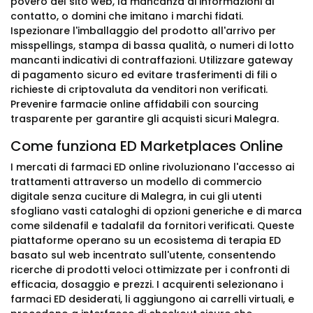
povero del sito web, la mancanza di informazioni di
contatto, o domini che imitano i marchi fidati.
Ispezionare l'imballaggio del prodotto all'arrivo per
misspellings, stampa di bassa qualità, o numeri di lotto
mancanti indicativi di contraffazioni. Utilizzare gateway
di pagamento sicuro ed evitare trasferimenti di fili o
richieste di criptovaluta da venditori non verificati.
Prevenire farmacie online affidabili con sourcing
trasparente per garantire gli acquisti sicuri Malegra.
Come funziona ED Marketplaces Online
I mercati di farmaci ED online rivoluzionano l'accesso ai
trattamenti attraverso un modello di commercio
digitale senza cuciture di Malegra, in cui gli utenti
sfogliano vasti cataloghi di opzioni generiche e di marca
come sildenafil e tadalafil da fornitori verificati. Queste
piattaforme operano su un ecosistema di terapia ED
basato sul web incentrato sull'utente, consentendo
ricerche di prodotti veloci ottimizzate per i confronti di
efficacia, dosaggio e prezzi. I acquirenti selezionano i
farmaci ED desiderati, li aggiungono ai carrelli virtuali, e