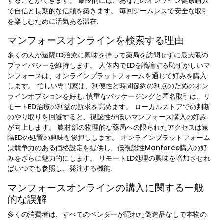
することができます。 最終的には、あなたのオンライン健康購入
で自信と長期的な信頼を築きます。 毎回シームレスで安全な取引
を楽しむために活気ある滞在.
マンフォースオンラインを検索する理由
多くの人が遠隔ED治療に興味を持って薬局を訪問せずに最大限の
プライバシーを維持します。 人体内でEDを議論する恥ずかしいマ
ンフォースは、オンラインプラットフォームを通じて好みを購入
します。 忙しい専門家は、利便性と時間節約の利点のためのオン
ラインオプションを好む. 慎重なパッケージングと匿名取引は、リ
モートED治療の利益の訴求を高めます。 ローカルストアでの判断
のやり取りを回避すると、視認性が低いマンフォース購入の好み
が向上します。 農村部の物理的な薬局への限られたアクセスは遠
隔EDの処置の興味を後押しします。 オンラインプラットフォーム
は競争力のある価格設定を提供し、低視認性Manforce購入の好
みをさらに魅力的にします。 リモートED処理の興味を増加させれ
ばいつでも参照し、発注する機能.
マンフォースオンラインの購入に関する一般
的な誤解
多くの消費者は、すべてのベンダーが隠れた偽造品なしで本物の