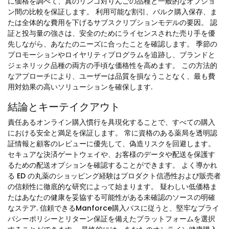
に価格を調べて、真のリンゴ対りんごの品種と一般的なオプショ
ン間の比較を保証します。 利用可能な割引、バルク購入保存、ま
たは全体的な費用を下げるサブスクリプションモデルの要因。 認
証と投与量の強さは、安全のためにライセンスされた売り手を優
先しながら、あなたのニーズに合ったことを確認します。 季節の
プロモーションやロイヤリティプログラムを追跡し、ブランドと
ジェネリック品種の両方の手頃な価格性を高めます。 この方法的
なアプローチにより、ユーザーは品質を損なうことなく、最も費
用対効果の高いソリューションを確保します.
結論とキーテイクアウト
責任あるオンライン購入慣行を具現化することで、すべての購入
における安全と満足を保証します。 常に資格のある薬局を透明認
証情報と顧客のレビューに優先して、偽造リスクを回避します。
セキュアな決済ゲートウェイや、お客様のデータや配送を保護す
るための配送オプションを確認することができます。 よく導かれ
る ED の丸薬のショッピング経験はプロダクト信憑性および販売者
の信頼性に徹底的な研究によって始まります。 疑わしい低価格ま
たはあなたの健康を妥協する可能性がある未確認のソースの明確
なステア. 信頼できるManforce購入パスに従うと、堅牢なプライ
バシーポリシーとリターン保証を備えたプラットフォームを選択