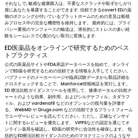
それなしで, 敏感な健康購入は、不要なスクラッチや恥ずかしがり
屋にあなたを暴露することができます. 信頼できるcovert EDの薬
物のボクシングが付いているプラットホームのための意見は船積
みプロセス中の完全な機密性を維持します。 最終的には、プライ
バシー重視のマンフォースの輸送は、潜在的にストレスの多い経
験をシームレスで心配のない取引に変換します.
ED医薬品をオンラインで研究するためのベス
トプラクティス
公式の医薬品サイトやFDA承認データベースを始めて、オンライ
ンでED薬を研究するための信頼できる情報を入手してください。
パブフィードのメーカーページや臨床試験データから製品詳細を
クロスチェックすることで、Manforce情報検証を実行します。
ED 療法比較ガイダンスツールを使用して、健康ポータルの比較チ
ャートのような効果、副作用、およびシルデナフィル、タダラフ
ィル、および vardenafil などのオプションの投与量を評価す
る。 WebMD や Drugs.com などの信頼できるプラットフォーム
でユーザーレビューを読んでください。ただし、正確なインサイ
トに関するレビューを優先します。 VIPPSなどの認定を通じてオ
ンライン薬局を確認し、ED薬の研究中に合法性を確保します。 包
括的なED療法比較ガイダンスのためのマヨクリニックのようなサ