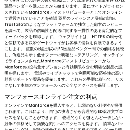
や CIPA などの評判の良い組織によって認定された検証済み ED 医
薬品ベンダーを選ぶことから始まります。 常にサイトがライセン
スされているManforceディストリビューターとしてオンライン
で運営されていることを確認 薬局のライセンスと登録の詳細.
Trustpilotのようなプラットフォームで独立した顧客のレビュー
を調べて、製品の信頼性と配送に関する一貫性のある肯定的なフ
ィードバックを確認します。 ウェブサイトは、 HTTPS の暗号化
と信頼できる決済ゲートウェイがお客様の情報を保護できるよう
にします。 複数の検証済みのED医薬品ベンダー間での価格を比較
し、偽造品を示す低オファーの明確なステアリング。 オンライン
でライセンスされたManforceディストリビューターから
Manforceの投与量オプションと有効期限を含む明確な製品の説
明を探します。 電話やライブチャットで利用可能な応答性の高い
顧客サポートで薬局を優先します。 これらの手順に従って、リス
クなしで本物のマンフォースへの安全なアクセスを保証します.
マンフォースオンライン注文の利点
オンラインでManforceを購入すると、比類のない利便性が提供
されます。これにより、自宅の快適さから合理的なED薬注文プロ
セスを楽しむことができます。 物理的な店がほとんど一致しない
競争の価格そして頻繁な割引へのアクセスを得ます。 慎重なパッ
ケージングは、配送の旅全体を通してお客様のプライバシーを確