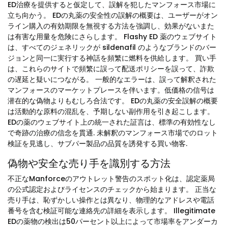
ED治療を提供すると仮定して、誤解を犯したマンフォース市場に
立ち向かう。 EDの丸薬の安全性の誤解の概要は、ユーザーがオン
ライン購入の有効期限を無視する方法を強調し、効果がないまた
は有害な用量を危険にさらします。 Flashy ED 薬のウェブサイト
は、すべてのジェネリックが sildenafil のようなブランドのバー
ジョンと同一に実行する神話を頻繁に燃料を供給します。 買い手
は、これらのサイトで頻繁に誤って配送ポリシーを誤って、詐欺
の遅延と疑いにつながる。 一般的なエラーは、誤って解釈された
マンフォースのマーケットプレースを伴います。低価格の信号は
潜在的な偽物よりもむしろ合法です。 EDの丸薬の安全誤解の概要
は活動的な原料の混乱を、予期しない副作用を引き起こします。
EDの薬のウェブサイト上の統一された証言は、標準の有効性なし
で奇跡の治療の信念を貫通. 未解釈のマンフォース市場でのロット
検証を見逃し、サブパー製品の品質を誘発する買い物客.
偽物や安全な売り手を識別する方法
不正なManforceのアウトレット警告のスポット化は、認定薬局
の公式認定およびライセンスのチェックから始まります。 正当な
売り手は、恥ずかしい操作とは異なり、物理的なアドレスや電話
番号を含む検証可能な連絡先の詳細を表示します。 Illegitimate
EDの薬物の検出は50パーセント以上によって市場率をアンダーカ