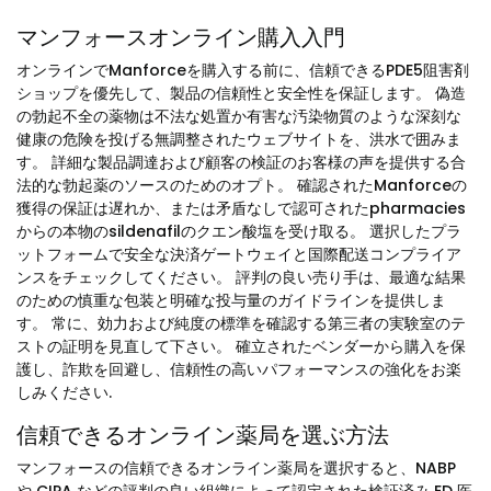
マンフォースオンライン購入入門
オンラインでManforceを購入する前に、信頼できるPDE5阻害剤
ショップを優先して、製品の信頼性と安全性を保証します。 偽造
の勃起不全の薬物は不法な処置か有害な汚染物質のような深刻な
健康の危険を投げる無調整されたウェブサイトを、洪水で囲みま
す。 詳細な製品調達および顧客の検証のお客様の声を提供する合
法的な勃起薬のソースのためのオプト。 確認されたManforceの
獲得の保証は遅れか、または矛盾なしで認可されたpharmacies
からの本物のsildenafilのクエン酸塩を受け取る。 選択したプラ
ットフォームで安全な決済ゲートウェイと国際配送コンプライア
ンスをチェックしてください。 評判の良い売り手は、最適な結果
のための慎重な包装と明確な投与量のガイドラインを提供しま
す。 常に、効力および純度の標準を確認する第三者の実験室のテ
ストの証明を見直して下さい。 確立されたベンダーから購入を保
護し、詐欺を回避し、信頼性の高いパフォーマンスの強化をお楽
しみください.
信頼できるオンライン薬局を選ぶ方法
マンフォースの信頼できるオンライン薬局を選択すると、NABP