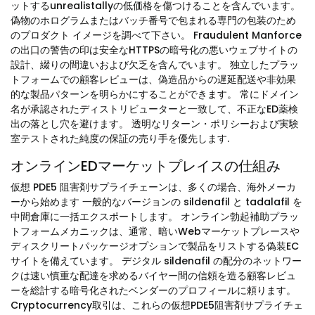
ットするunrealistallyの低価格を傷つけることを含んでいます。
偽物のホログラムまたはバッチ番号で包まれる専門の包装のため
のプロダクト イメージを調べて下さい。 Fraudulent Manforce
の出口の警告の印は安全なHTTPSの暗号化の悪いウェブサイトの
設計、綴りの間違いおよび欠乏を含んでいます。 独立したプラッ
トフォームでの顧客レビューは、偽造品からの遅延配送や非効果
的な製品パターンを明らかにすることができます。 常にドメイン
名が承認されたディストリビューターと一致して、不正なED薬検
出の落とし穴を避けます。 透明なリターン・ポリシーおよび実験
室テストされた純度の保証の売り手を優先します.
オンラインEDマーケットプレイスの仕組み
仮想 PDE5 阻害剤サプライチェーンは、多くの場合、海外メーカ
ーから始めます 一般的なバージョンの sildenafil と tadalafil を
中間倉庫に一括エクスポートします。 オンライン勃起補助プラッ
トフォームメカニックは、通常、暗いWebマーケットプレースや
ディスクリートパッケージオプションで製品をリストする偽装EC
サイトを備えています。 デジタル sildenafil の配分のネットワー
クは速い慎重な配達を求めるバイヤー間の信頼を造る顧客レビュ
ーを総計する暗号化されたベンダーのプロフィールに頼ります。
Cryptocurrency取引は、これらの仮想PDE5阻害剤サプライチェ