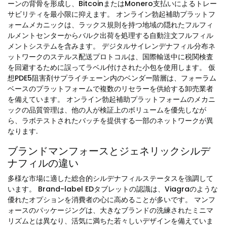
ーンの背骨を形成し、BitcoinまたはMonero支払いによるトレー
サビリティを最小限に抑えます。 オンライン勃起補助プラットフ
ォームメカニックは、ラックス規則を持つ地域の隠れたフルフィ
ルメントセンターからバルク出荷を処理する自動注文フルフィル
メントシステムを含みます。 デジタルサイレンデナフィル分布ネ
ットワークのステルス配送プロトコルは、国際輸送中に税関検査
を回避するために誤ってラベル付けされた小包を使用します。 仮
想PDE5阻害剤サプライチェーン内のベンダー階層は、フォーラム
ベースのプラットフォームで複数のリセラーを供給する卸売業者
を備えています。 オンライン勃起補助プラットフォームのメカニ
ックの品質管理は、他の人が検証上のボリュームを優先しなが
ら、ラボテストされたバッチを提供する一部のネットワークが異
なります.
ブランドマンフォースとジェネリックシルデ
ナフィルの違い
多様な市場に適した総合的シルデナフィルステータスを強調して
います。 Brand-label EDタブレットの認識は、Viagraのような
優れたオプションを消費者の心に高めることが多いです。 マンフ
ォースのパッケージングは、大きなブランドの洗練されたミニマ
リズムとは異なり、活気に満ちた若々しいデザインを備えていま