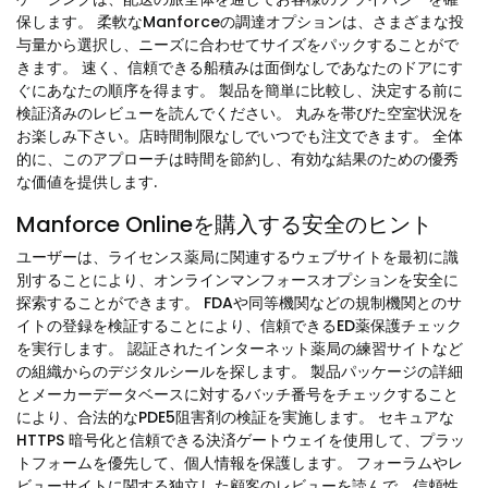
保します。 柔軟なManforceの調達オプションは、さまざまな投
与量から選択し、ニーズに合わせてサイズをパックすることがで
きます。 速く、信頼できる船積みは面倒なしであなたのドアにす
ぐにあなたの順序を得ます。 製品を簡単に比較し、決定する前に
検証済みのレビューを読んでください。 丸みを帯びた空室状況を
お楽しみ下さい。店時間制限なしでいつでも注文できます。 全体
的に、このアプローチは時間を節約し、有効な結果のための優秀
な価値を提供します.
Manforce Onlineを購入する安全のヒント
ユーザーは、ライセンス薬局に関連するウェブサイトを最初に識
別することにより、オンラインマンフォースオプションを安全に
探索することができます。 FDAや同等機関などの規制機関とのサ
イトの登録を検証することにより、信頼できるED薬保護チェック
を実行します。 認証されたインターネット薬局の練習サイトなど
の組織からのデジタルシールを探します。 製品パッケージの詳細
とメーカーデータベースに対するバッチ番号をチェックすること
により、合法的なPDE5阻害剤の検証を実施します。 セキュアな
HTTPS 暗号化と信頼できる決済ゲートウェイを使用して、プラッ
トフォームを優先して、個人情報を保護します。 フォーラムやレ
ビューサイトに関する独立した顧客のレビューを読んで、信頼性