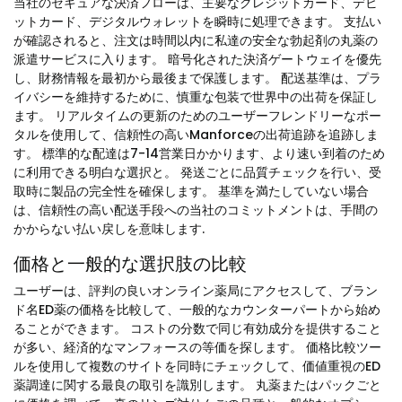
当社のセキュアな決済フローは、主要なクレジットカード、デビ
ットカード、デジタルウォレットを瞬時に処理できます。 支払い
が確認されると、注文は時間以内に私達の安全な勃起剤の丸薬の
派遣サービスに入ります。 暗号化された決済ゲートウェイを優先
し、財務情報を最初から最後まで保護します。 配送基準は、プラ
イバシーを維持するために、慎重な包装で世界中の出荷を保証し
ます。 リアルタイムの更新のためのユーザーフレンドリーなポー
タルを使用して、信頼性の高いManforceの出荷追跡を追跡しま
す。 標準的な配達は7-14営業日かかります、より速い到着のため
に利用できる明白な選択と。 発送ごとに品質チェックを行い、受
取時に製品の完全性を確保します。 基準を満たしていない場合
は、信頼性の高い配送手段への当社のコミットメントは、手間の
かからない払い戻しを意味します.
価格と一般的な選択肢の比較
ユーザーは、評判の良いオンライン薬局にアクセスして、ブラン
ド名ED薬の価格を比較して、一般的なカウンターパートから始め
ることができます。 コストの分数で同じ有効成分を提供すること
が多い、経済的なマンフォースの等価を探します。 価格比較ツー
ルを使用して複数のサイトを同時にチェックして、価値重視のED
薬調達に関する最良の取引を識別します。 丸薬またはパックごと