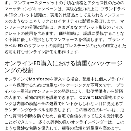
す。 マンフォースターゲットの手頃な価格とアクセス性のための
マーケティングキャンペーンは、高級な魅力の上に. ブランドラベ
ルEDタブレット認識は、実用的代替品として見られるマンフォー
スのようなジェネリックとロイヤリティに影響を及ぼします。 マ
ンフォースの分類の詳細は、さまざまなタブレット形状のディス
クレットの使用を含みます。 価格戦略は、認識に妥協することな
く予算に優しい選択としてマンフォースを強調します。 ブランド
ラベル ED のタブレットの認識はプレステージのための確立された
名前を好むオンライン評価を形作ります.
オンラインED購入における慎重なパッケージ
ングの役割
オンラインでManforceを購入する場合、配達中に個人プライバ
シーを保護するために慎重なパッケージングが不可欠です。 プラ
イバシー重視のマンフォースの発送により、郵便労働者から近隣
の人まで、荷物の内容を識別できます。 Covert EDの薬物ボクシ
ングは内部の勃起不全の処置でヒントかもしれない目に見えるブ
ランディングかラベルを除去します。 この匿名性のレベルは、厄
介な質問や判断を防ぐため、自宅で自信を持って注文を受け取る
ことができます。 多くの評判の良いオンラインベンダーは、この
ような微妙な包装を優先して、顧客の信頼と満足度を高めます。