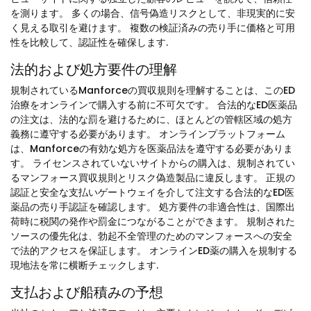
を測ります。 多くの場合、信号偽造リスクとして、非現実的に安
く見える取引を避けます。 複数の検証済みの売り手に価格と可用
性を比較して、認証性を確保します.
法的および処方要件の理解
規制されているManforceの買収規則を理解することは、このED
治療をオンラインで購入する前に不可欠です。 合法的なED医薬品
の注文は、法的な罰を避けるために、ほとんどの管轄区域の処方
義務に遵守する必要があります。 オンラインプラットフォーム
は、Manforceの有効な処方を医薬品法を遵守する必要がありま
す。 ライセンスされていないサイトからの購入は、規制されてい
るマンフォース買収規則とリスク偽造製品に違反します。 正規の
認証と安全な支払いゲートウェイを介して注文する合法的なED医
薬品の売り手認証を確認します。 処方要件の非適合性は、国際出
荷時に税関の発作や罰金につながることができます。 規制された
ソースの優先化は、勃起不全管理のためのマンフォースへの安全
で法的アクセスを保証します。 オンラインED薬の購入を規制する
現地法を常に横断チェックします.
支払および船積みの予想