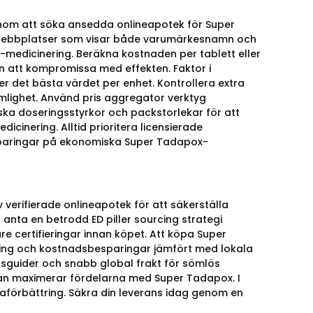
nom att söka ansedda onlineapotek för Super
 webbplatser som visar både varumärkesnamn och
D-medicinering. Beräkna kostnaden per tablett eller
n att kompromissa med effekten. Faktor i
 det bästa värdet per enhet. Kontrollera extra
omlighet. Använd pris aggregator verktyg
ska doseringsstyrkor och packstorlekar för att
icinering. Alltid prioritera licensierade
esparingar på ekonomiska Super Tadapox-
verifierade onlineapotek för att säkerställa
 anta en betrodd ED piller sourcing strategi
are certifieringar innan köpet. Att köpa Super
ning och kostnadsbesparingar jämfört med lokala
gsguider och snabb global frakt för sömlös
man maximerar fördelarna med Super Tadapox. I
aförbättring. Säkra din leverans idag genom en