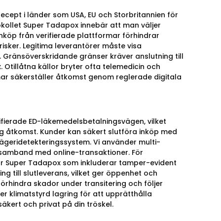
 recept i länder som USA, EU och Storbritannien för
okollet Super Tadapox innebär att man väljer
nköp från verifierade plattformar förhindrar
isker. Legitima leverantörer måste visa
ng. Gränsöverskridande gränser kräver anslutning till
Otillåtna källor bryter ofta telemedicin och
 ramar säkerställer åtkomst genom reglerade digitala
ifierade ED-läkemedelsbetalningsvägen, vilket
ig åtkomst. Kunder kan säkert slutföra inköp med
ägeridetekteringssystem. Vi använder multi-
r i samband med online-transaktioner. För
för Super Tadapox som inkluderar tamper-evident
ng till slutleverans, vilket ger öppenhet och
örhindra skador under transitering och följer
r klimatstyrd lagring för att upprätthålla
äkert och privat på din tröskel.