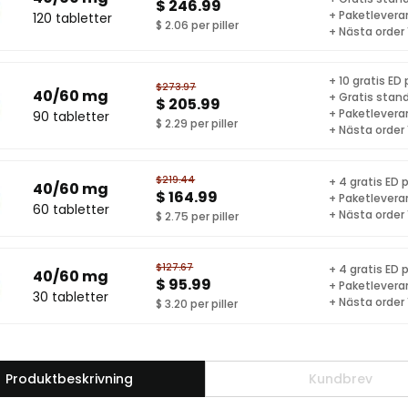
$ 246.99
+ Paketlevera
120 tabletter
$ 2.06 per piller
+ Nästa order
+ 10 gratis ED p
$273.97
40/60 mg
+ Gratis stand
$ 205.99
+ Paketlevera
90 tabletter
$ 2.29 per piller
+ Nästa order
$219.44
+ 4 gratis ED p
40/60 mg
$ 164.99
+ Paketlevera
60 tabletter
+ Nästa order
$ 2.75 per piller
$127.67
+ 4 gratis ED p
40/60 mg
$ 95.99
+ Paketlevera
30 tabletter
+ Nästa order
$ 3.20 per piller
Produktbeskrivning
Kundbrev