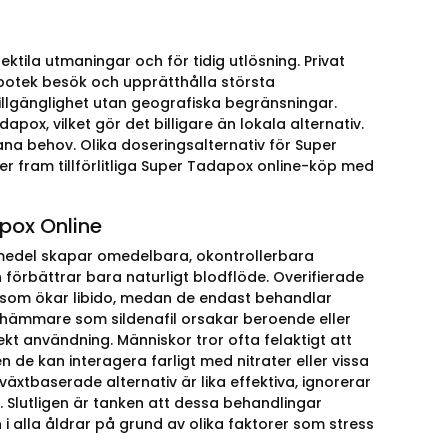
tila utmaningar och för tidig utlösning. Privat
 apotek besök och upprätthålla största
illgänglighet utan geografiska begränsningar.
pox, vilket gör det billigare än lokala alternativ.
ana behov. Olika doseringsalternativ för Super
er fram tillförlitliga Super Tadapox online-köp med
pox Online
edel skapar omedelbara, okontrollerbara
h förbättrar bara naturligt blodflöde. Overifierade
m som ökar libido, medan de endast behandlar
5-hämmare som sildenafil orsakar beroende eller
kt användning. Människor tror ofta felaktigt att
 de kan interagera farligt med nitrater eller vissa
 växtbaserade alternativ är lika effektiva, ignorerar
Slutligen är tanken att dessa behandlingar
i alla åldrar på grund av olika faktorer som stress