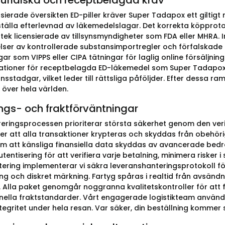
juridiska och receptbelagda krav
nsierade översikten ED-piller kräver Super Tadapox ett giltigt
ställa efterlevnad av läkemedelslagar. Det korrekta köpprot
tek licensierade av tillsynsmyndigheter som FDA eller MHRA. I
lser av kontrollerade substansimportregler och förfalskade r
ngar som VIPPS eller CIPA tätningar för laglig online försäljni
rationer för receptbelagda ED-läkemedel som Super Tadapox. 
onsstadgar, vilket leder till rättsliga påföljder. Efter dessa
 över hela världen.
ngs- och fraktförväntningar
reringsprocessen prioriterar största säkerhet genom den ver
ler att alla transaktioner krypteras och skyddas från obehör
m att känsliga finansiella data skyddas av avancerade bedr
tentisering för att verifiera varje betalning, minimera riske
ering implementerar vi säkra leveranshanteringsprotokoll 
g och diskret märkning. Fartyg spåras i realtid från avsändni
d. Alla paket genomgår noggranna kvalitetskontroller för att f
onella fraktstandarder. Vårt engagerade logistikteam använde
egritet under hela resan. Var säker, din beställning kommer s