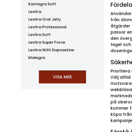
Fördela
Kamagra Soft
Levitra
Användare
Levitra Oral Jelly
från döma
åtgärder 
Levitra Professional
passar enk
Levitra Soft
den överg
Levitra Super Force
tegel och
Levitra With Dapoxetine
doseringss
Malegra
Säkerhe
Prioriter
Välj allt
motsvaran
webbläsar
marknadsr
på oberoe
kommer fö
köpa från
kampanjer