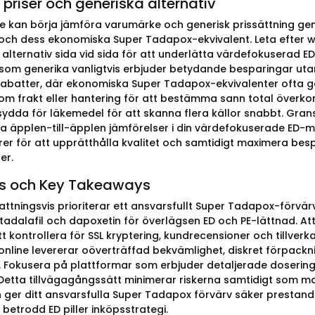
priser och generiska alternativ
 kan börja jämföra varumärke och generisk prissättning ge
ch dess ekonomiska Super Tadapox-ekvivalent. Leta efter
 alternativ sida vid sida för att underlätta värdefokuserad E
rsom generika vanligtvis erbjuder betydande besparingar uta
abatter, där ekonomiska Super Tadapox-ekvivalenter ofta ger
som frakt eller hantering för att bestämma sann total överk
ydda för läkemedel för att skanna flera källor snabbt. Gran
a äpplen-till-äpplen jämförelser i din värdefokuserade ED-med
rer för att upprätthålla kvalitet och samtidigt maximera b
er.
ts och Key Takeaways
tningsvis prioriterar ett ansvarsfullt Super Tadapox-förvärv 
tadalafil och dapoxetin för överlägsen ED och PE-lättnad. Att
t kontrollera för SSL kryptering, kundrecensioner och tillverk
nline levererar oöverträffad bekvämlighet, diskret förpack
v. Fokusera på plattformar som erbjuder detaljerade doserin
Detta tillvägagångssätt minimerar riskerna samtidigt som 
 ger ditt ansvarsfulla Super Tadapox förvärv säker prestand
betrodd ED piller inköpsstrategi.