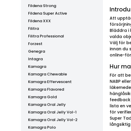
Fildena Strong
Introdu
Fildena Super Active
Att upptä
Fildena XXX
försörjni
Filitra
Bläddra i
Filitra Professional
valda obje
Välj för 
Forzest
innan du 
Genegra
online-för
Intagra
Hur man
Kamagra
Kamagra Chewable
För att b
NABP eller
Kamagra Effervescent
läkemedel
Kamagra Flavored
hänglåsik
Kamagra Gold
feedback 
Kamagra Oral Jelly
lista en 
för verif
Kamagra Oral Jelly Vol-1
Super Tad
Kamagra Oral Jelly Vol-2
långsiktig 
Kamagra Polo