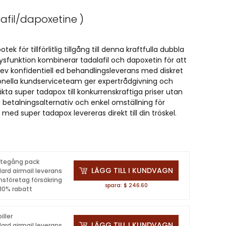
afil/dapoxetine )
k för tillförlitlig tillgång till denna kraftfulla dubbla
ysfunktion kombinerar tadalafil och dapoxetin för att
plev konfidentiell ed behandlingsleverans med diskret
ionella kundserviceteam ger expertrådgivning och
äkta super tadapox till konkurrenskraftiga priser utan
 betalningsalternativ och enkel omställning för
ed super tadapox levereras direkt till din tröskel.
ättegång pack
LÄGG TILL I KUNDVAGN
ard airmail leverans
nsföretag försäkring
spara: $ 246.60
 10% rabatt
iller
LÄGG TILL I KUNDVAGN
ard airmail leverans