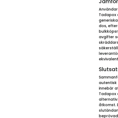
Jämför 
Användare
Tadapox o
generiska
dos, efte
bulkköpsr
avgifter 
skräddars
säkerställ
leverantö
ekvivalent
Slutsa
Sammanfat
autentisk 
innebär at
Tadapox o
alternati
åtkomst. 
slutändan
beprövad 