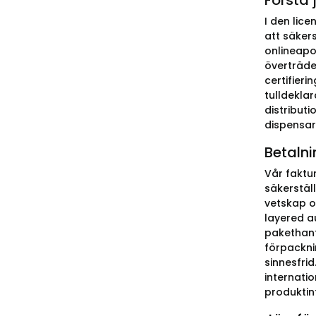
Förstå 
I den lice
att säker
onlineapo
överträde
certifieri
tulldekla
distributi
dispensar
Betalni
Vår faktu
säkerstäl
vetskap o
layered au
pakethant
förpacknin
sinnesfri
internati
produktint