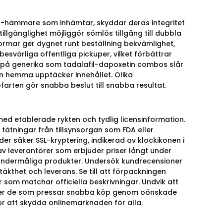
E5-hämmare som inhämtar, skyddar deras integritet
lgänglighet möjliggör sömlös tillgång till dubbla
ormar ger dygnet runt beställning bekvämlighet,
besvärliga offentliga pickuper, vilket förbättrar
 på generika som tadalafil-dapoxetin combos slår
n hemma upptäcker innehållet. Olika
öfarten gör snabba beslut till snabba resultat.
med etablerade rykten och tydlig licensinformation.
tätningar från tillsynsorgan som FDA eller
r säker SSL-kryptering, indikerad av klockikonen i
av leverantörer som erbjuder priser långt under
 undermåliga produkter. Undersök kundrecensioner
kthet och leverans. Se till att förpackningen
som matchar officiella beskrivningar. Undvik att
ller de som pressar snabba köp genom oönskade
ör att skydda onlinemarknaden för alla.