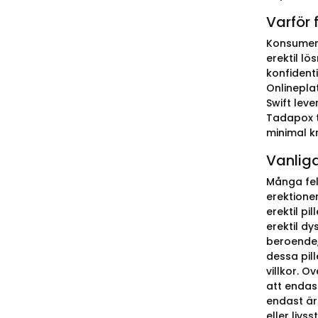
Varför 
Konsument
erektil l
konfident
Onlineplat
Swift lev
Tadapox t
minimal k
Vanlig
Många fel
erektioner
erektil p
erektil d
beroende,
dessa pil
villkor. O
att endas
endast är
eller livssti