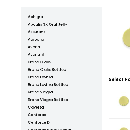
Abhigra
Apcalis SX Oral Jelly
Assurans
Aurogra
Avana
Avanafil
Brand Cialis
Brand Cialis Bottled
Brand Levitra
Select P
Brand Levitra Bottled
Brand Viagra
Brand Viagra Bottled
Caverta
Cenforce
Cenforce D
Cenforce Professional