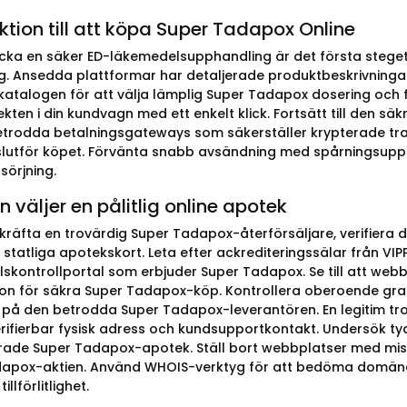
ktion till att köpa Super Tadapox Online
cka en säker ED-läkemedelsupphandling är det första steget 
ng. Ansedda plattformar har detaljerade produktbeskrivningar 
 katalogen för att välja lämplig Super Tadapox dosering och f
kten i din kundvagn med ett enkelt klick. Fortsätt till den sä
betrodda betalningsgateways som säkerställer krypterade t
slutför köpet. Förvänta snabb avsändning med spårningsupp
sörjning.
 väljer en pålitlig online apotek
ekräfta en trovärdig Super Tadapox-återförsäljare, verifier
 statliga apotekskort. Leta efter ackrediteringssälar från VI
skontrollportal som erbjuder Super Tadapox. Se till att we
on för säkra Super Tadapox-köp. Kontrollera oberoende gran
på den betrodda Super Tadapox-leverantören. En legitim tr
verifierbar fysisk adress och kundsupportkontakt. Undersök ty
ierade Super Tadapox-apotek. Ställ bort webbplatser med mis
apox-aktien. Använd WHOIS-verktyg för att bedöma domänål
tillförlitlighet.