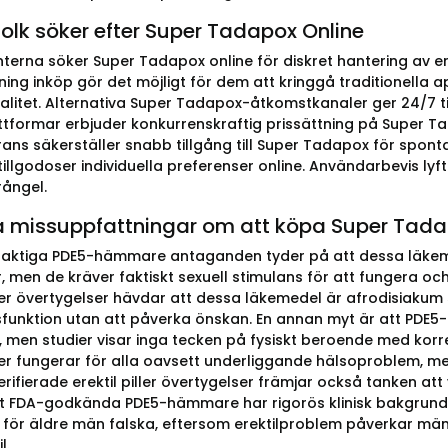
folk söker efter Super Tadapox Online
erna söker Super Tadapox online för diskret hantering av erek
ösning inköp gör det möjligt för dem att kringgå traditionella
ialitet. Alternativa Super Tadapox-åtkomstkanaler ger 24/7 t
tformar erbjuder konkurrenskraftig prissättning på Super Tada
erans säkerställer snabb tillgång till Super Tadapox för spont
illgodoser individuella preferenser online. Användarbevis lyft
rångel.
a missuppfattningar om att köpa Super Tada
aktiga PDE5-hämmare antaganden tyder på att dessa läkem
, men de kräver faktiskt sexuell stimulans för att fungera oc
iller övertygelser hävdar att dessa läkemedel är afrodisiaku
ysfunktion utan att påverka önskan. En annan myt är att PDE
 men studier visar inga tecken på fysiskt beroende med korre
ler fungerar för alla oavsett underliggande hälsoproblem, men
verifierade erektil piller övertygelser främjar också tanken att
t FDA-godkända PDE5-hämmare har rigorös klinisk bakgrund. 
 för äldre män falska, eftersom erektilproblem påverkar män 
l.