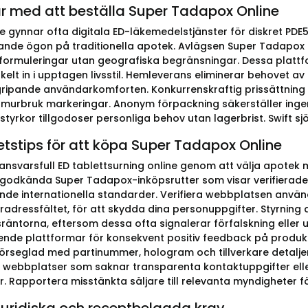
r med att beställa Super Tadapox Online
 gynnar ofta digitala ED-läkemedelstjänster för diskret PD
nde ögon på traditionella apotek. Avlägsen Super Tadapox til
formuleringar utan geografiska begränsningar. Dessa plattf
elt in i upptagen livsstil. Hemleverans eliminerar behovet av 
ripande användarkomforten. Konkurrenskraftig prissättning
 murbruk markeringar. Anonym förpackning säkerställer inge
tyrkor tillgodoser personliga behov utan lagerbrist. Swift sj
tstips för att köpa Super Tadapox Online
a ansvarsfull ED tablettsurning online genom att välja apotek 
id godkända Super Tadapox-inköpsrutter som visar verifierade 
de internationella standarder. Verifiera webbplatsen använde
adressfältet, för att skydda dina personuppgifter. Styrning 
äntorna, eftersom dessa ofta signalerar förfalskning eller
nde plattformar för konsekvent positiv feedback på produktä
rseglad med partinummer, hologram och tillverkare detaljer 
 webbplatser som saknar transparenta kontaktuppgifter e
. Rapportera misstänkta säljare till relevanta myndigheter f