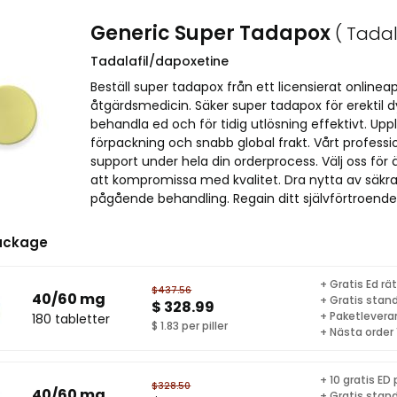
Generic Super Tadapox
( Tadal
Tadalafil/dapoxetine
Beställ super tadapox från ett licensierat onlineapote
åtgärdsmedicin. Säker super tadapox för erektil d
behandla ed och för tidig utlösning effektivt. Up
förpackning och snabb global frakt. Vårt profess
support under hela din orderprocess. Välj oss för 
att kompromissa med kvalitet. Dra nytta av säkra
pågående behandling. Regain ditt självförtroende m
ackage
+ Gratis Ed r
$437.56
40/60 mg
+ Gratis stand
$ 328.99
+ Paketlevera
180 tabletter
$ 1.83 per piller
+ Nästa order
+ 10 gratis ED p
$328.50
40/60 mg
+ Gratis stand