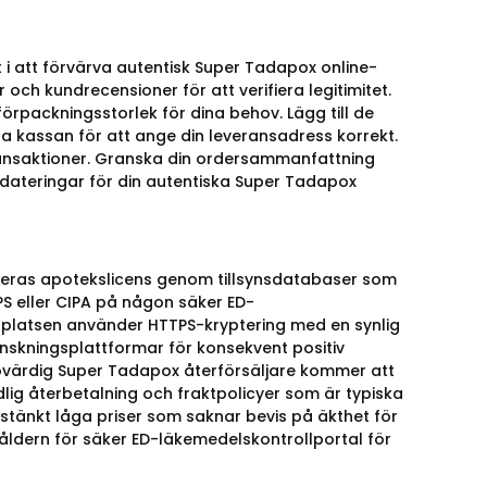
i att förvärva autentisk Super Tadapox online-
och kundrecensioner för att verifiera legitimitet.
örpackningsstorlek för dina behov. Lägg till de
kra kassan för att ange din leveransadress korrekt.
ransaktioner. Granska din ordersammanfattning
dateringar för din autentiska Super Tadapox
a deras apotekslicens genom tillsynsdatabaser som
PPS eller CIPA på någon säker ED-
bbplatsen använder HTTPS-kryptering med en synlig
skningsplattformar för konsekvent positiv
ovärdig Super Tadapox återförsäljare kommer att
dlig återbetalning och fraktpolicyer som är typiska
stänkt låga priser som saknar bevis på äkthet för
dern för säker ED-läkemedelskontrollportal för